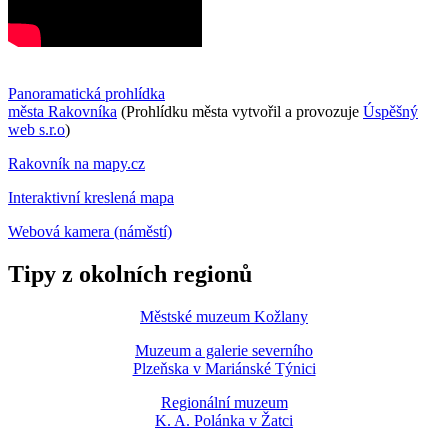
Panoramatická prohlídka
města Rakovníka
(Prohlídku města vytvořil a provozuje
Úspěšný
web s.r.o
)
Rakovník na mapy.cz
Interaktivní kreslená mapa
Webová kamera (náměstí)
Tipy z okolních regionů
Městské muzeum Kožlany
Muzeum a galerie severního
Plzeňska v Mariánské Týnici
Regionální muzeum
K. A. Polánka v Žatci