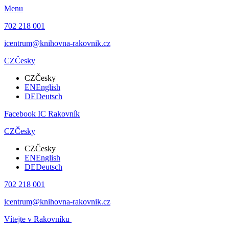
Menu
702 218 001
icentrum@knihovna-rakovnik.cz
CZ
Česky
CZ
Česky
EN
English
DE
Deutsch
Facebook IC Rakovník
CZ
Česky
CZ
Česky
EN
English
DE
Deutsch
702 218 001
icentrum@knihovna-rakovnik.cz
Vítejte v Rakovníku