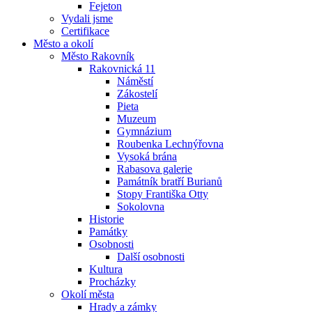
Fejeton
Vydali jsme
Certifikace
Město a okolí
Město Rakovník
Rakovnická 11
Náměstí
Zákostelí
Pieta
Muzeum
Gymnázium
Roubenka Lechnýřovna
Vysoká brána
Rabasova galerie
Památník bratří Burianů
Stopy Františka Otty
Sokolovna
Historie
Památky
Osobnosti
Další osobnosti
Kultura
Procházky
Okolí města
Hrady a zámky