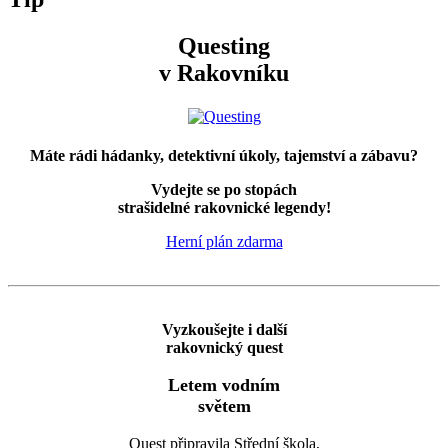
Questing
v Rakovníku
Máte rádi hádanky, detektivní úkoly, tajemství a zábavu?
Vydejte se po stopách
strašidelné rakovnické legendy!
Herní plán zdarma
Vyzkoušejte i další
rakovnický quest
Letem vodním
světem
Quest připravila Střední škola,