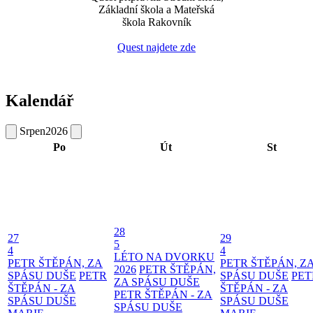
Základní škola a Mateřská
škola Rakovník
Quest najdete zde
Kalendář
Srpen
2026
Po
Út
St
28
27
29
5
4
4
LÉTO NA DVORKU
PETR ŠTĚPÁN, ZA
PETR ŠTĚPÁN, Z
2026
PETR ŠTĚPÁN,
SPÁSU DUŠE
PETR
SPÁSU DUŠE
PET
ZA SPÁSU DUŠE
ŠTĚPÁN - ZA
ŠTĚPÁN - ZA
PETR ŠTĚPÁN - ZA
SPÁSU DUŠE
SPÁSU DUŠE
SPÁSU DUŠE