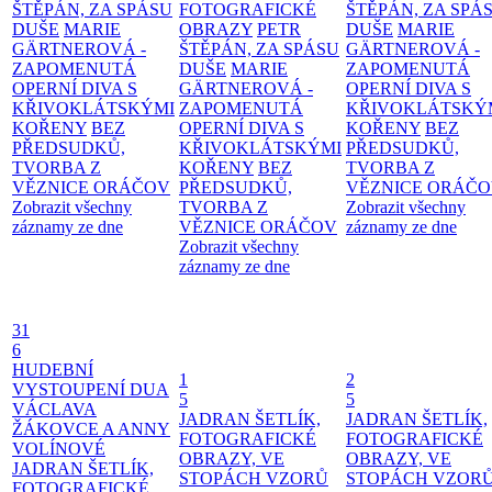
ŠTĚPÁN, ZA SPÁSU
FOTOGRAFICKÉ
ŠTĚPÁN, ZA SPÁ
DUŠE
MARIE
OBRAZY
PETR
DUŠE
MARIE
GÄRTNEROVÁ -
ŠTĚPÁN, ZA SPÁSU
GÄRTNEROVÁ -
ZAPOMENUTÁ
DUŠE
MARIE
ZAPOMENUTÁ
OPERNÍ DIVA S
GÄRTNEROVÁ -
OPERNÍ DIVA S
KŘIVOKLÁTSKÝMI
ZAPOMENUTÁ
KŘIVOKLÁTSKÝ
KOŘENY
BEZ
OPERNÍ DIVA S
KOŘENY
BEZ
PŘEDSUDKŮ,
KŘIVOKLÁTSKÝMI
PŘEDSUDKŮ,
TVORBA Z
KOŘENY
BEZ
TVORBA Z
VĚZNICE ORÁČOV
PŘEDSUDKŮ,
VĚZNICE ORÁČ
Zobrazit všechny
TVORBA Z
Zobrazit všechny
záznamy ze dne
VĚZNICE ORÁČOV
záznamy ze dne
Zobrazit všechny
záznamy ze dne
31
6
HUDEBNÍ
1
2
VYSTOUPENÍ DUA
5
5
VÁCLAVA
JADRAN ŠETLÍK,
JADRAN ŠETLÍK,
ŽÁKOVCE A ANNY
FOTOGRAFICKÉ
FOTOGRAFICKÉ
VOLÍNOVÉ
OBRAZY, VE
OBRAZY, VE
JADRAN ŠETLÍK,
STOPÁCH VZORŮ
STOPÁCH VZOR
FOTOGRAFICKÉ