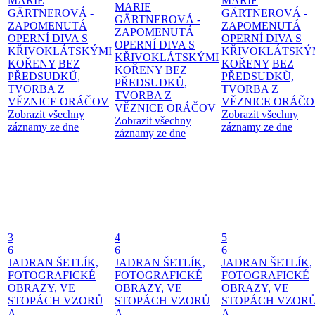
MARIE
MARIE
MARIE
GÄRTNEROVÁ -
GÄRTNEROVÁ -
GÄRTNEROVÁ -
ZAPOMENUTÁ
ZAPOMENUTÁ
ZAPOMENUTÁ
OPERNÍ DIVA S
OPERNÍ DIVA S
OPERNÍ DIVA S
KŘIVOKLÁTSKÝMI
KŘIVOKLÁTSKÝ
KŘIVOKLÁTSKÝMI
KOŘENY
BEZ
KOŘENY
BEZ
KOŘENY
BEZ
PŘEDSUDKŮ,
PŘEDSUDKŮ,
PŘEDSUDKŮ,
TVORBA Z
TVORBA Z
TVORBA Z
VĚZNICE ORÁČOV
VĚZNICE ORÁČ
VĚZNICE ORÁČOV
Zobrazit všechny
Zobrazit všechny
Zobrazit všechny
záznamy ze dne
záznamy ze dne
záznamy ze dne
3
4
5
6
6
6
JADRAN ŠETLÍK,
JADRAN ŠETLÍK,
JADRAN ŠETLÍK,
FOTOGRAFICKÉ
FOTOGRAFICKÉ
FOTOGRAFICKÉ
OBRAZY, VE
OBRAZY, VE
OBRAZY, VE
STOPÁCH VZORŮ
STOPÁCH VZORŮ
STOPÁCH VZOR
A
A
A