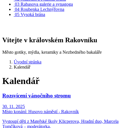
03
Rabasova galerie a synagoga
04
Roubenka Lechnýřovna
05
Vysoká brána
Vítejte v královském Rakovníku
Město gotiky, mýdla, keramiky a Nezbedného bakaláře
Úvodní stránka
Kalendář
Kalendář
Rozsvícení vánočního stromu
30. 11. 2025
Místo konání:
Husovo náměstí - Rakovník
Vystoupí děti z Mateřské školy Klicperova, Hradní duo, Marcela
Tomčíková – moderátorka.