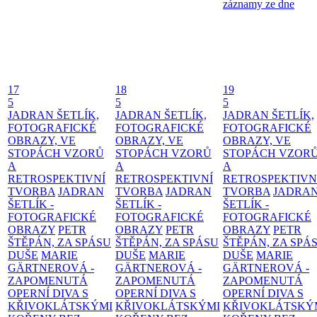
záznamy ze dne
17
18
19
5
5
5
JADRAN ŠETLÍK,
JADRAN ŠETLÍK,
JADRAN ŠETLÍK,
FOTOGRAFICKÉ
FOTOGRAFICKÉ
FOTOGRAFICKÉ
OBRAZY, VE
OBRAZY, VE
OBRAZY, VE
STOPÁCH VZORŮ
STOPÁCH VZORŮ
STOPÁCH VZOR
A
A
A
RETROSPEKTIVNÍ
RETROSPEKTIVNÍ
RETROSPEKTIVN
TVORBA
JADRAN
TVORBA
JADRAN
TVORBA
JADRA
ŠETLÍK -
ŠETLÍK -
ŠETLÍK -
FOTOGRAFICKÉ
FOTOGRAFICKÉ
FOTOGRAFICKÉ
OBRAZY
PETR
OBRAZY
PETR
OBRAZY
PETR
ŠTĚPÁN, ZA SPÁSU
ŠTĚPÁN, ZA SPÁSU
ŠTĚPÁN, ZA SPÁ
DUŠE
MARIE
DUŠE
MARIE
DUŠE
MARIE
GÄRTNEROVÁ -
GÄRTNEROVÁ -
GÄRTNEROVÁ -
ZAPOMENUTÁ
ZAPOMENUTÁ
ZAPOMENUTÁ
OPERNÍ DIVA S
OPERNÍ DIVA S
OPERNÍ DIVA S
KŘIVOKLÁTSKÝMI
KŘIVOKLÁTSKÝMI
KŘIVOKLÁTSKÝ