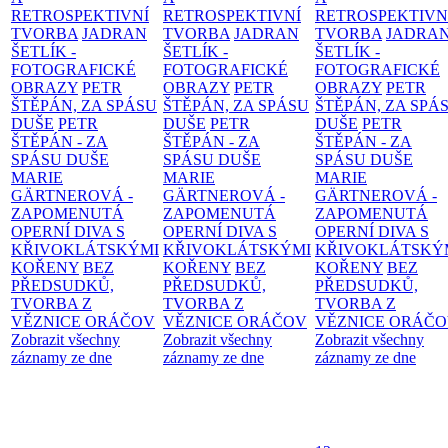
RETROSPEKTIVNÍ
RETROSPEKTIVNÍ
RETROSPEKTIVN
TVORBA
JADRAN
TVORBA
JADRAN
TVORBA
JADRA
ŠETLÍK -
ŠETLÍK -
ŠETLÍK -
FOTOGRAFICKÉ
FOTOGRAFICKÉ
FOTOGRAFICKÉ
OBRAZY
PETR
OBRAZY
PETR
OBRAZY
PETR
ŠTĚPÁN, ZA SPÁSU
ŠTĚPÁN, ZA SPÁSU
ŠTĚPÁN, ZA SPÁ
DUŠE
PETR
DUŠE
PETR
DUŠE
PETR
ŠTĚPÁN - ZA
ŠTĚPÁN - ZA
ŠTĚPÁN - ZA
SPÁSU DUŠE
SPÁSU DUŠE
SPÁSU DUŠE
MARIE
MARIE
MARIE
GÄRTNEROVÁ -
GÄRTNEROVÁ -
GÄRTNEROVÁ -
ZAPOMENUTÁ
ZAPOMENUTÁ
ZAPOMENUTÁ
OPERNÍ DIVA S
OPERNÍ DIVA S
OPERNÍ DIVA S
KŘIVOKLÁTSKÝMI
KŘIVOKLÁTSKÝMI
KŘIVOKLÁTSKÝ
KOŘENY
BEZ
KOŘENY
BEZ
KOŘENY
BEZ
PŘEDSUDKŮ,
PŘEDSUDKŮ,
PŘEDSUDKŮ,
TVORBA Z
TVORBA Z
TVORBA Z
VĚZNICE ORÁČOV
VĚZNICE ORÁČOV
VĚZNICE ORÁČ
Zobrazit všechny
Zobrazit všechny
Zobrazit všechny
záznamy ze dne
záznamy ze dne
záznamy ze dne