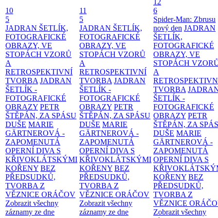
12
10
11
6
5
5
Spider-Man: Zbrusu
JADRAN ŠETLÍK,
JADRAN ŠETLÍK,
nový den
JADRAN
FOTOGRAFICKÉ
FOTOGRAFICKÉ
ŠETLÍK,
OBRAZY, VE
OBRAZY, VE
FOTOGRAFICKÉ
STOPÁCH VZORŮ
STOPÁCH VZORŮ
OBRAZY, VE
A
A
STOPÁCH VZOR
RETROSPEKTIVNÍ
RETROSPEKTIVNÍ
A
TVORBA
JADRAN
TVORBA
JADRAN
RETROSPEKTIVN
ŠETLÍK -
ŠETLÍK -
TVORBA
JADRA
FOTOGRAFICKÉ
FOTOGRAFICKÉ
ŠETLÍK -
OBRAZY
PETR
OBRAZY
PETR
FOTOGRAFICKÉ
ŠTĚPÁN, ZA SPÁSU
ŠTĚPÁN, ZA SPÁSU
OBRAZY
PETR
DUŠE
MARIE
DUŠE
MARIE
ŠTĚPÁN, ZA SPÁ
GÄRTNEROVÁ -
GÄRTNEROVÁ -
DUŠE
MARIE
ZAPOMENUTÁ
ZAPOMENUTÁ
GÄRTNEROVÁ -
OPERNÍ DIVA S
OPERNÍ DIVA S
ZAPOMENUTÁ
KŘIVOKLÁTSKÝMI
KŘIVOKLÁTSKÝMI
OPERNÍ DIVA S
KOŘENY
BEZ
KOŘENY
BEZ
KŘIVOKLÁTSKÝ
PŘEDSUDKŮ,
PŘEDSUDKŮ,
KOŘENY
BEZ
TVORBA Z
TVORBA Z
PŘEDSUDKŮ,
VĚZNICE ORÁČOV
VĚZNICE ORÁČOV
TVORBA Z
Zobrazit všechny
Zobrazit všechny
VĚZNICE ORÁČ
záznamy ze dne
záznamy ze dne
Zobrazit všechny