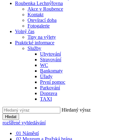
Roubenka Lechnýřovna
Akce v Roubence
Kontakt
Otevírací doba
Fotogalerie
Volný čas
Tipy na výlety
Praktické informace
Služby
Ubytování
Stravování
WC
Bankomaty
Úřady
První pomoc
Parkování
Doprava
TAXI
Hledaný výraz
Hledat
rozšířené vyhledávání
01
Náměstí
02
Muzeum a Pražská brána