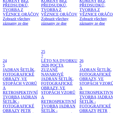
KOŘENY
BEZ
KOŘENY
BEZ
KOŘENY
BEZ
PŘEDSUDKŮ,
PŘEDSUDKŮ,
PŘEDSUDKŮ,
TVORBA Z
TVORBA Z
TVORBA Z
VĚZNICE ORÁČOV
VĚZNICE ORÁČOV
VĚZNICE ORÁČ
Zobrazit všechny
Zobrazit všechny
Zobrazit všechny
záznamy ze dne
záznamy ze dne
záznamy ze dne
25
7
24
LÉTO NA DVORKU
26
5
2026
POCTA
5
JADRAN ŠETLÍK,
ZUZANĚ
JADRAN ŠETLÍK,
FOTOGRAFICKÉ
NAVAROVÉ
FOTOGRAFICKÉ
OBRAZY, VE
JADRAN ŠETLÍK,
OBRAZY, VE
STOPÁCH VZORŮ
FOTOGRAFICKÉ
STOPÁCH VZOR
A
OBRAZY, VE
A
RETROSPEKTIVNÍ
STOPÁCH VZORŮ
RETROSPEKTIVN
TVORBA
JADRAN
A
TVORBA
JADRA
ŠETLÍK -
RETROSPEKTIVNÍ
ŠETLÍK -
FOTOGRAFICKÉ
TVORBA
JADRAN
FOTOGRAFICKÉ
OBRAZY
PETR
ŠETLÍK -
OBRAZY
PETR