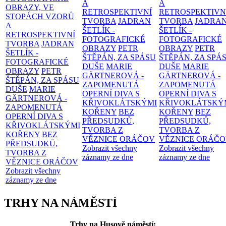
A
A
OBRAZY, VE
RETROSPEKTIVNÍ
RETROSPEKTIVN
STOPÁCH VZORŮ
TVORBA
JADRAN
TVORBA
JADRA
A
ŠETLÍK -
ŠETLÍK -
RETROSPEKTIVNÍ
FOTOGRAFICKÉ
FOTOGRAFICKÉ
TVORBA
JADRAN
OBRAZY
PETR
OBRAZY
PETR
ŠETLÍK -
ŠTĚPÁN, ZA SPÁSU
ŠTĚPÁN, ZA SPÁ
FOTOGRAFICKÉ
DUŠE
MARIE
DUŠE
MARIE
OBRAZY
PETR
GÄRTNEROVÁ -
GÄRTNEROVÁ -
ŠTĚPÁN, ZA SPÁSU
ZAPOMENUTÁ
ZAPOMENUTÁ
DUŠE
MARIE
OPERNÍ DIVA S
OPERNÍ DIVA S
GÄRTNEROVÁ -
KŘIVOKLÁTSKÝMI
KŘIVOKLÁTSKÝ
ZAPOMENUTÁ
KOŘENY
BEZ
KOŘENY
BEZ
OPERNÍ DIVA S
PŘEDSUDKŮ,
PŘEDSUDKŮ,
KŘIVOKLÁTSKÝMI
TVORBA Z
TVORBA Z
KOŘENY
BEZ
VĚZNICE ORÁČOV
VĚZNICE ORÁČ
PŘEDSUDKŮ,
Zobrazit všechny
Zobrazit všechny
TVORBA Z
záznamy ze dne
záznamy ze dne
VĚZNICE ORÁČOV
Zobrazit všechny
záznamy ze dne
TRHY NA NÁMĚSTÍ
Trhy na Husově náměstí: