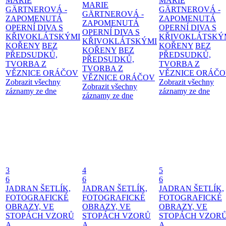
MARIE
MARIE
MARIE
GÄRTNEROVÁ -
GÄRTNEROVÁ -
GÄRTNEROVÁ -
ZAPOMENUTÁ
ZAPOMENUTÁ
ZAPOMENUTÁ
OPERNÍ DIVA S
OPERNÍ DIVA S
OPERNÍ DIVA S
KŘIVOKLÁTSKÝMI
KŘIVOKLÁTSKÝ
KŘIVOKLÁTSKÝMI
KOŘENY
BEZ
KOŘENY
BEZ
KOŘENY
BEZ
PŘEDSUDKŮ,
PŘEDSUDKŮ,
PŘEDSUDKŮ,
TVORBA Z
TVORBA Z
TVORBA Z
VĚZNICE ORÁČOV
VĚZNICE ORÁČ
VĚZNICE ORÁČOV
Zobrazit všechny
Zobrazit všechny
Zobrazit všechny
záznamy ze dne
záznamy ze dne
záznamy ze dne
3
4
5
6
6
6
JADRAN ŠETLÍK,
JADRAN ŠETLÍK,
JADRAN ŠETLÍK,
FOTOGRAFICKÉ
FOTOGRAFICKÉ
FOTOGRAFICKÉ
OBRAZY, VE
OBRAZY, VE
OBRAZY, VE
STOPÁCH VZORŮ
STOPÁCH VZORŮ
STOPÁCH VZOR
A
A
A