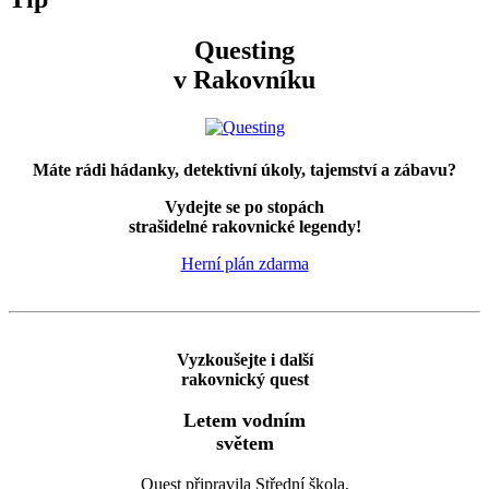
Questing
v Rakovníku
Máte rádi hádanky, detektivní úkoly, tajemství a zábavu?
Vydejte se po stopách
strašidelné rakovnické legendy!
Herní plán zdarma
Vyzkoušejte i další
rakovnický quest
Letem vodním
světem
Quest připravila Střední škola,