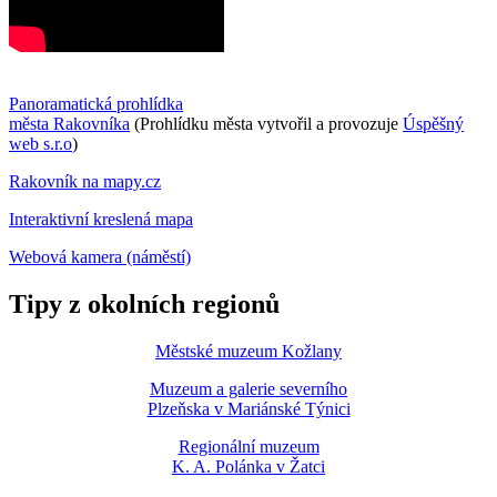
Panoramatická prohlídka
města Rakovníka
(Prohlídku města vytvořil a provozuje
Úspěšný
web s.r.o
)
Rakovník na mapy.cz
Interaktivní kreslená mapa
Webová kamera (náměstí)
Tipy z okolních regionů
Městské muzeum Kožlany
Muzeum a galerie severního
Plzeňska v Mariánské Týnici
Regionální muzeum
K. A. Polánka v Žatci