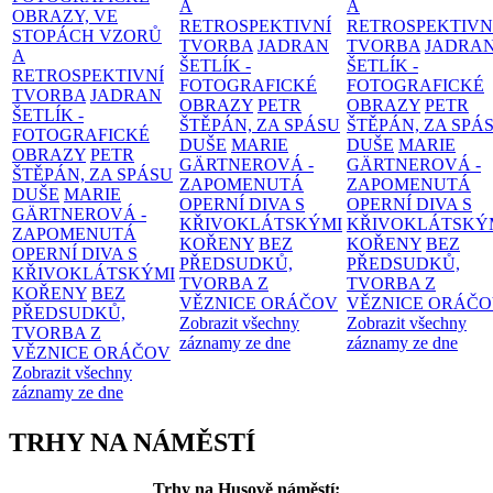
A
A
OBRAZY, VE
RETROSPEKTIVNÍ
RETROSPEKTIVN
STOPÁCH VZORŮ
TVORBA
JADRAN
TVORBA
JADRA
A
ŠETLÍK -
ŠETLÍK -
RETROSPEKTIVNÍ
FOTOGRAFICKÉ
FOTOGRAFICKÉ
TVORBA
JADRAN
OBRAZY
PETR
OBRAZY
PETR
ŠETLÍK -
ŠTĚPÁN, ZA SPÁSU
ŠTĚPÁN, ZA SPÁ
FOTOGRAFICKÉ
DUŠE
MARIE
DUŠE
MARIE
OBRAZY
PETR
GÄRTNEROVÁ -
GÄRTNEROVÁ -
ŠTĚPÁN, ZA SPÁSU
ZAPOMENUTÁ
ZAPOMENUTÁ
DUŠE
MARIE
OPERNÍ DIVA S
OPERNÍ DIVA S
GÄRTNEROVÁ -
KŘIVOKLÁTSKÝMI
KŘIVOKLÁTSKÝ
ZAPOMENUTÁ
KOŘENY
BEZ
KOŘENY
BEZ
OPERNÍ DIVA S
PŘEDSUDKŮ,
PŘEDSUDKŮ,
KŘIVOKLÁTSKÝMI
TVORBA Z
TVORBA Z
KOŘENY
BEZ
VĚZNICE ORÁČOV
VĚZNICE ORÁČ
PŘEDSUDKŮ,
Zobrazit všechny
Zobrazit všechny
TVORBA Z
záznamy ze dne
záznamy ze dne
VĚZNICE ORÁČOV
Zobrazit všechny
záznamy ze dne
TRHY NA NÁMĚSTÍ
Trhy na Husově náměstí: