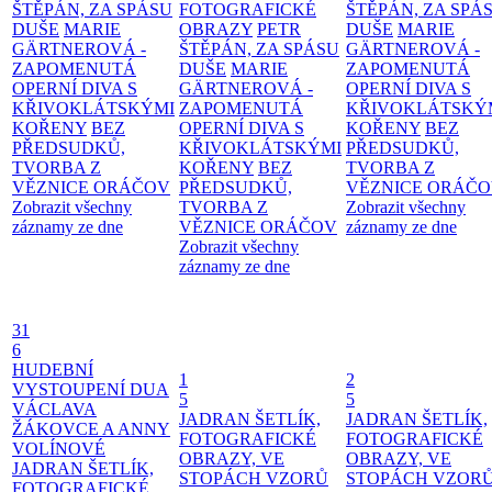
ŠTĚPÁN, ZA SPÁSU
FOTOGRAFICKÉ
ŠTĚPÁN, ZA SPÁ
DUŠE
MARIE
OBRAZY
PETR
DUŠE
MARIE
GÄRTNEROVÁ -
ŠTĚPÁN, ZA SPÁSU
GÄRTNEROVÁ -
ZAPOMENUTÁ
DUŠE
MARIE
ZAPOMENUTÁ
OPERNÍ DIVA S
GÄRTNEROVÁ -
OPERNÍ DIVA S
KŘIVOKLÁTSKÝMI
ZAPOMENUTÁ
KŘIVOKLÁTSKÝ
KOŘENY
BEZ
OPERNÍ DIVA S
KOŘENY
BEZ
PŘEDSUDKŮ,
KŘIVOKLÁTSKÝMI
PŘEDSUDKŮ,
TVORBA Z
KOŘENY
BEZ
TVORBA Z
VĚZNICE ORÁČOV
PŘEDSUDKŮ,
VĚZNICE ORÁČ
Zobrazit všechny
TVORBA Z
Zobrazit všechny
záznamy ze dne
VĚZNICE ORÁČOV
záznamy ze dne
Zobrazit všechny
záznamy ze dne
31
6
HUDEBNÍ
1
2
VYSTOUPENÍ DUA
5
5
VÁCLAVA
JADRAN ŠETLÍK,
JADRAN ŠETLÍK,
ŽÁKOVCE A ANNY
FOTOGRAFICKÉ
FOTOGRAFICKÉ
VOLÍNOVÉ
OBRAZY, VE
OBRAZY, VE
JADRAN ŠETLÍK,
STOPÁCH VZORŮ
STOPÁCH VZOR
FOTOGRAFICKÉ