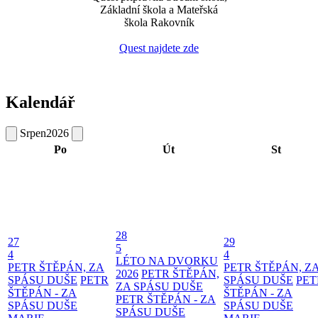
Základní škola a Mateřská
škola Rakovník
Quest najdete zde
Kalendář
Srpen
2026
Po
Út
St
28
27
29
5
4
4
LÉTO NA DVORKU
PETR ŠTĚPÁN, ZA
PETR ŠTĚPÁN, Z
2026
PETR ŠTĚPÁN,
SPÁSU DUŠE
PETR
SPÁSU DUŠE
PET
ZA SPÁSU DUŠE
ŠTĚPÁN - ZA
ŠTĚPÁN - ZA
PETR ŠTĚPÁN - ZA
SPÁSU DUŠE
SPÁSU DUŠE
SPÁSU DUŠE