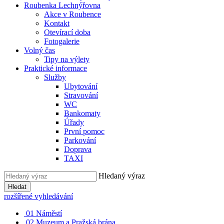
Roubenka Lechnýřovna
Akce v Roubence
Kontakt
Otevírací doba
Fotogalerie
Volný čas
Tipy na výlety
Praktické informace
Služby
Ubytování
Stravování
WC
Bankomaty
Úřady
První pomoc
Parkování
Doprava
TAXI
Hledaný výraz
Hledat
rozšířené vyhledávání
01
Náměstí
02
Muzeum a Pražská brána