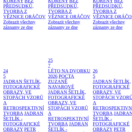
KOŘENY
BEZ
KOŘENY
BEZ
KOŘENY
BEZ
PŘEDSUDKŮ,
PŘEDSUDKŮ,
PŘEDSUDKŮ,
TVORBA Z
TVORBA Z
TVORBA Z
VĚZNICE ORÁČOV
VĚZNICE ORÁČOV
VĚZNICE ORÁČ
Zobrazit všechny
Zobrazit všechny
Zobrazit všechny
záznamy ze dne
záznamy ze dne
záznamy ze dne
25
7
24
LÉTO NA DVORKU
26
5
2026
POCTA
5
JADRAN ŠETLÍK,
ZUZANĚ
JADRAN ŠETLÍK,
FOTOGRAFICKÉ
NAVAROVÉ
FOTOGRAFICKÉ
OBRAZY, VE
JADRAN ŠETLÍK,
OBRAZY, VE
STOPÁCH VZORŮ
FOTOGRAFICKÉ
STOPÁCH VZOR
A
OBRAZY, VE
A
RETROSPEKTIVNÍ
STOPÁCH VZORŮ
RETROSPEKTIVN
TVORBA
JADRAN
A
TVORBA
JADRA
ŠETLÍK -
RETROSPEKTIVNÍ
ŠETLÍK -
FOTOGRAFICKÉ
TVORBA
JADRAN
FOTOGRAFICKÉ
OBRAZY
PETR
ŠETLÍK -
OBRAZY
PETR