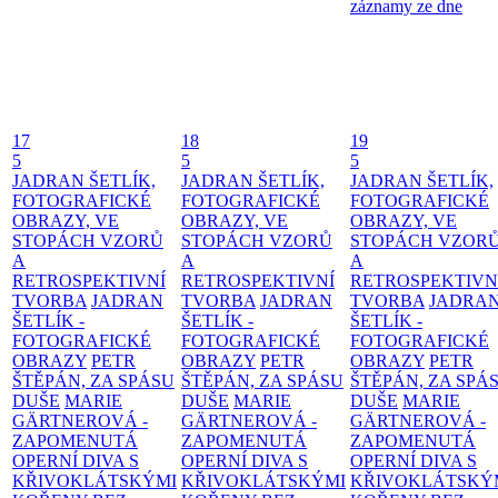
záznamy ze dne
17
18
19
5
5
5
JADRAN ŠETLÍK,
JADRAN ŠETLÍK,
JADRAN ŠETLÍK,
FOTOGRAFICKÉ
FOTOGRAFICKÉ
FOTOGRAFICKÉ
OBRAZY, VE
OBRAZY, VE
OBRAZY, VE
STOPÁCH VZORŮ
STOPÁCH VZORŮ
STOPÁCH VZOR
A
A
A
RETROSPEKTIVNÍ
RETROSPEKTIVNÍ
RETROSPEKTIVN
TVORBA
JADRAN
TVORBA
JADRAN
TVORBA
JADRA
ŠETLÍK -
ŠETLÍK -
ŠETLÍK -
FOTOGRAFICKÉ
FOTOGRAFICKÉ
FOTOGRAFICKÉ
OBRAZY
PETR
OBRAZY
PETR
OBRAZY
PETR
ŠTĚPÁN, ZA SPÁSU
ŠTĚPÁN, ZA SPÁSU
ŠTĚPÁN, ZA SPÁ
DUŠE
MARIE
DUŠE
MARIE
DUŠE
MARIE
GÄRTNEROVÁ -
GÄRTNEROVÁ -
GÄRTNEROVÁ -
ZAPOMENUTÁ
ZAPOMENUTÁ
ZAPOMENUTÁ
OPERNÍ DIVA S
OPERNÍ DIVA S
OPERNÍ DIVA S
KŘIVOKLÁTSKÝMI
KŘIVOKLÁTSKÝMI
KŘIVOKLÁTSKÝ