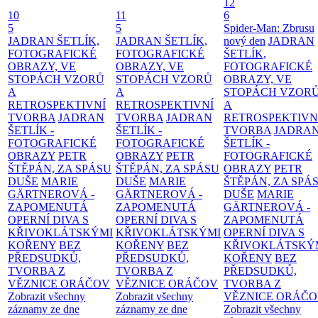
12
10
11
6
5
5
Spider-Man: Zbrusu
JADRAN ŠETLÍK,
JADRAN ŠETLÍK,
nový den
JADRAN
FOTOGRAFICKÉ
FOTOGRAFICKÉ
ŠETLÍK,
OBRAZY, VE
OBRAZY, VE
FOTOGRAFICKÉ
STOPÁCH VZORŮ
STOPÁCH VZORŮ
OBRAZY, VE
A
A
STOPÁCH VZOR
RETROSPEKTIVNÍ
RETROSPEKTIVNÍ
A
TVORBA
JADRAN
TVORBA
JADRAN
RETROSPEKTIVN
ŠETLÍK -
ŠETLÍK -
TVORBA
JADRA
FOTOGRAFICKÉ
FOTOGRAFICKÉ
ŠETLÍK -
OBRAZY
PETR
OBRAZY
PETR
FOTOGRAFICKÉ
ŠTĚPÁN, ZA SPÁSU
ŠTĚPÁN, ZA SPÁSU
OBRAZY
PETR
DUŠE
MARIE
DUŠE
MARIE
ŠTĚPÁN, ZA SPÁ
GÄRTNEROVÁ -
GÄRTNEROVÁ -
DUŠE
MARIE
ZAPOMENUTÁ
ZAPOMENUTÁ
GÄRTNEROVÁ -
OPERNÍ DIVA S
OPERNÍ DIVA S
ZAPOMENUTÁ
KŘIVOKLÁTSKÝMI
KŘIVOKLÁTSKÝMI
OPERNÍ DIVA S
KOŘENY
BEZ
KOŘENY
BEZ
KŘIVOKLÁTSKÝ
PŘEDSUDKŮ,
PŘEDSUDKŮ,
KOŘENY
BEZ
TVORBA Z
TVORBA Z
PŘEDSUDKŮ,
VĚZNICE ORÁČOV
VĚZNICE ORÁČOV
TVORBA Z
Zobrazit všechny
Zobrazit všechny
VĚZNICE ORÁČ
záznamy ze dne
záznamy ze dne
Zobrazit všechny