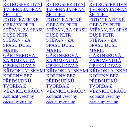
RETROSPEKTIVNÍ
RETROSPEKTIVNÍ
RETROSPEKTIVN
TVORBA
JADRAN
TVORBA
JADRAN
TVORBA
JADRA
ŠETLÍK -
ŠETLÍK -
ŠETLÍK -
FOTOGRAFICKÉ
FOTOGRAFICKÉ
FOTOGRAFICKÉ
OBRAZY
PETR
OBRAZY
PETR
OBRAZY
PETR
ŠTĚPÁN, ZA SPÁSU
ŠTĚPÁN, ZA SPÁSU
ŠTĚPÁN, ZA SPÁ
DUŠE
PETR
DUŠE
PETR
DUŠE
PETR
ŠTĚPÁN - ZA
ŠTĚPÁN - ZA
ŠTĚPÁN - ZA
SPÁSU DUŠE
SPÁSU DUŠE
SPÁSU DUŠE
MARIE
MARIE
MARIE
GÄRTNEROVÁ -
GÄRTNEROVÁ -
GÄRTNEROVÁ -
ZAPOMENUTÁ
ZAPOMENUTÁ
ZAPOMENUTÁ
OPERNÍ DIVA S
OPERNÍ DIVA S
OPERNÍ DIVA S
KŘIVOKLÁTSKÝMI
KŘIVOKLÁTSKÝMI
KŘIVOKLÁTSKÝ
KOŘENY
BEZ
KOŘENY
BEZ
KOŘENY
BEZ
PŘEDSUDKŮ,
PŘEDSUDKŮ,
PŘEDSUDKŮ,
TVORBA Z
TVORBA Z
TVORBA Z
VĚZNICE ORÁČOV
VĚZNICE ORÁČOV
VĚZNICE ORÁČ
Zobrazit všechny
Zobrazit všechny
Zobrazit všechny
záznamy ze dne
záznamy ze dne
záznamy ze dne