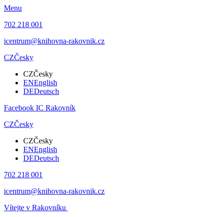
Menu
702 218 001
icentrum@knihovna-rakovnik.cz
CZ
Česky
CZ
Česky
EN
English
DE
Deutsch
Facebook IC Rakovník
CZ
Česky
CZ
Česky
EN
English
DE
Deutsch
702 218 001
icentrum@knihovna-rakovnik.cz
Vítejte v Rakovníku