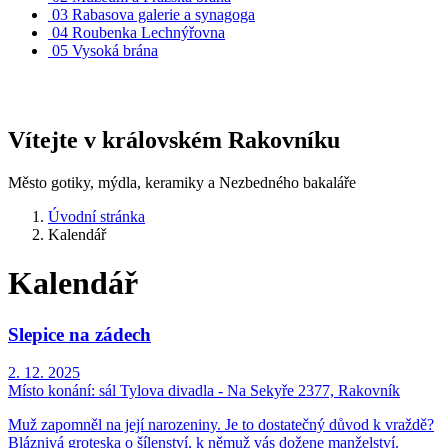
03
Rabasova galerie a synagoga
04
Roubenka Lechnýřovna
05
Vysoká brána
Vítejte v královském Rakovníku
Město gotiky, mýdla, keramiky a Nezbedného bakaláře
Úvodní stránka
Kalendář
Kalendář
Slepice na zádech
2. 12. 2025
Místo konání:
sál Tylova divadla - Na Sekyře 2377, Rakovník
Muž zapomněl na její narozeniny. Je to dostatečný důvod k vraždě?
Bláznivá groteska o šílenství, k němuž vás dožene manželství.