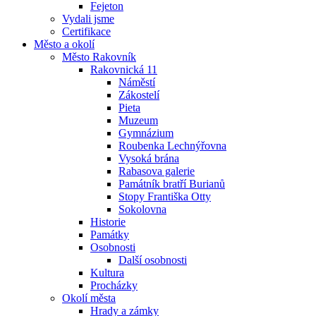
Fejeton
Vydali jsme
Certifikace
Město a okolí
Město Rakovník
Rakovnická 11
Náměstí
Zákostelí
Pieta
Muzeum
Gymnázium
Roubenka Lechnýřovna
Vysoká brána
Rabasova galerie
Památník bratří Burianů
Stopy Františka Otty
Sokolovna
Historie
Památky
Osobnosti
Další osobnosti
Kultura
Procházky
Okolí města
Hrady a zámky