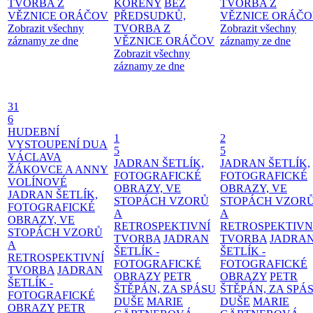
TVORBA Z
KOŘENY
BEZ
TVORBA Z
VĚZNICE ORÁČOV
PŘEDSUDKŮ,
VĚZNICE ORÁČ
Zobrazit všechny
TVORBA Z
Zobrazit všechny
záznamy ze dne
VĚZNICE ORÁČOV
záznamy ze dne
Zobrazit všechny
záznamy ze dne
31
6
HUDEBNÍ
1
2
VYSTOUPENÍ DUA
5
5
VÁCLAVA
JADRAN ŠETLÍK,
JADRAN ŠETLÍK,
ŽÁKOVCE A ANNY
FOTOGRAFICKÉ
FOTOGRAFICKÉ
VOLÍNOVÉ
OBRAZY, VE
OBRAZY, VE
JADRAN ŠETLÍK,
STOPÁCH VZORŮ
STOPÁCH VZOR
FOTOGRAFICKÉ
A
A
OBRAZY, VE
RETROSPEKTIVNÍ
RETROSPEKTIVN
STOPÁCH VZORŮ
TVORBA
JADRAN
TVORBA
JADRA
A
ŠETLÍK -
ŠETLÍK -
RETROSPEKTIVNÍ
FOTOGRAFICKÉ
FOTOGRAFICKÉ
TVORBA
JADRAN
OBRAZY
PETR
OBRAZY
PETR
ŠETLÍK -
ŠTĚPÁN, ZA SPÁSU
ŠTĚPÁN, ZA SPÁ
FOTOGRAFICKÉ
DUŠE
MARIE
DUŠE
MARIE
OBRAZY
PETR