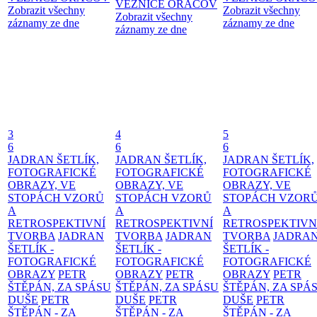
VĚZNICE ORÁČOV
Zobrazit všechny
Zobrazit všechny
Zobrazit všechny
záznamy ze dne
záznamy ze dne
záznamy ze dne
3
4
5
6
6
6
JADRAN ŠETLÍK,
JADRAN ŠETLÍK,
JADRAN ŠETLÍK,
FOTOGRAFICKÉ
FOTOGRAFICKÉ
FOTOGRAFICKÉ
OBRAZY, VE
OBRAZY, VE
OBRAZY, VE
STOPÁCH VZORŮ
STOPÁCH VZORŮ
STOPÁCH VZOR
A
A
A
RETROSPEKTIVNÍ
RETROSPEKTIVNÍ
RETROSPEKTIVN
TVORBA
JADRAN
TVORBA
JADRAN
TVORBA
JADRA
ŠETLÍK -
ŠETLÍK -
ŠETLÍK -
FOTOGRAFICKÉ
FOTOGRAFICKÉ
FOTOGRAFICKÉ
OBRAZY
PETR
OBRAZY
PETR
OBRAZY
PETR
ŠTĚPÁN, ZA SPÁSU
ŠTĚPÁN, ZA SPÁSU
ŠTĚPÁN, ZA SPÁ
DUŠE
PETR
DUŠE
PETR
DUŠE
PETR
ŠTĚPÁN - ZA
ŠTĚPÁN - ZA
ŠTĚPÁN - ZA