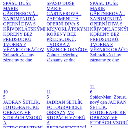
SPÁSU DUŠE
SPÁSU DUŠE
SPÁSU DUŠE
MARIE
MARIE
MARIE
GÄRTNEROVÁ -
GÄRTNEROVÁ -
GÄRTNEROVÁ -
ZAPOMENUTÁ
ZAPOMENUTÁ
ZAPOMENUTÁ
OPERNÍ DIVA S
OPERNÍ DIVA S
OPERNÍ DIVA S
KŘIVOKLÁTSKÝMI
KŘIVOKLÁTSKÝMI
KŘIVOKLÁTSKÝ
KOŘENY
BEZ
KOŘENY
BEZ
KOŘENY
BEZ
PŘEDSUDKŮ,
PŘEDSUDKŮ,
PŘEDSUDKŮ,
TVORBA Z
TVORBA Z
TVORBA Z
VĚZNICE ORÁČOV
VĚZNICE ORÁČOV
VĚZNICE ORÁČ
Zobrazit všechny
Zobrazit všechny
Zobrazit všechny
záznamy ze dne
záznamy ze dne
záznamy ze dne
12
10
11
6
5
5
Spider-Man: Zbrusu
JADRAN ŠETLÍK,
JADRAN ŠETLÍK,
nový den
JADRAN
FOTOGRAFICKÉ
FOTOGRAFICKÉ
ŠETLÍK,
OBRAZY, VE
OBRAZY, VE
FOTOGRAFICKÉ
STOPÁCH VZORŮ
STOPÁCH VZORŮ
OBRAZY, VE
A
A
STOPÁCH VZOR
RETROSPEKTIVNÍ
RETROSPEKTIVNÍ
A