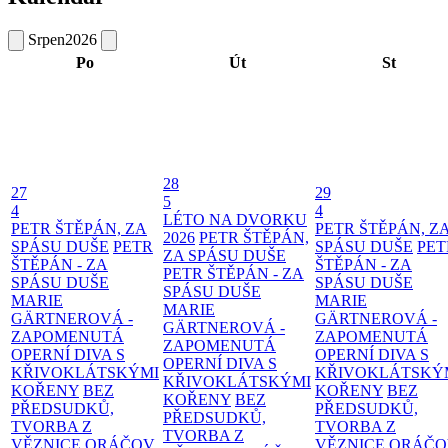
Srpen
2026
Po
Út
St
28
27
29
5
4
4
LÉTO NA DVORKU
PETR ŠTĚPÁN, ZA
PETR ŠTĚPÁN, Z
2026
PETR ŠTĚPÁN,
SPÁSU DUŠE
PETR
SPÁSU DUŠE
PET
ZA SPÁSU DUŠE
ŠTĚPÁN - ZA
ŠTĚPÁN - ZA
PETR ŠTĚPÁN - ZA
SPÁSU DUŠE
SPÁSU DUŠE
SPÁSU DUŠE
MARIE
MARIE
MARIE
GÄRTNEROVÁ -
GÄRTNEROVÁ -
GÄRTNEROVÁ -
ZAPOMENUTÁ
ZAPOMENUTÁ
ZAPOMENUTÁ
OPERNÍ DIVA S
OPERNÍ DIVA S
OPERNÍ DIVA S
KŘIVOKLÁTSKÝMI
KŘIVOKLÁTSKÝ
KŘIVOKLÁTSKÝMI
KOŘENY
BEZ
KOŘENY
BEZ
KOŘENY
BEZ
PŘEDSUDKŮ,
PŘEDSUDKŮ,
PŘEDSUDKŮ,
TVORBA Z
TVORBA Z
TVORBA Z
VĚZNICE ORÁČOV
VĚZNICE ORÁČ