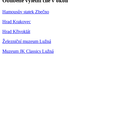
Oblíbené výletní cíle v okolí
Hamousův statek Zbečno
Hrad Krakovec
Hrad Křivoklát
Železniční muzeum Lužná
Muzeum JK Classics Lužná