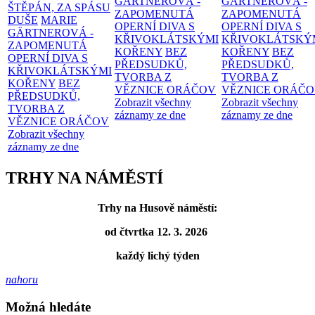
GÄRTNEROVÁ -
GÄRTNEROVÁ -
ŠTĚPÁN, ZA SPÁSU
ZAPOMENUTÁ
ZAPOMENUTÁ
DUŠE
MARIE
OPERNÍ DIVA S
OPERNÍ DIVA S
GÄRTNEROVÁ -
KŘIVOKLÁTSKÝMI
KŘIVOKLÁTSKÝ
ZAPOMENUTÁ
KOŘENY
BEZ
KOŘENY
BEZ
OPERNÍ DIVA S
PŘEDSUDKŮ,
PŘEDSUDKŮ,
KŘIVOKLÁTSKÝMI
TVORBA Z
TVORBA Z
KOŘENY
BEZ
VĚZNICE ORÁČOV
VĚZNICE ORÁČ
PŘEDSUDKŮ,
Zobrazit všechny
Zobrazit všechny
TVORBA Z
záznamy ze dne
záznamy ze dne
VĚZNICE ORÁČOV
Zobrazit všechny
záznamy ze dne
TRHY NA NÁMĚSTÍ
Trhy na Husově náměstí:
od čtvrtka 12. 3. 2026
každý lichý týden
nahoru
Možná hledáte