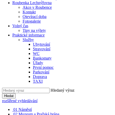
Roubenka Lechnýřovna
Akce v Roubence
Kontakt
Otevírací doba
Fotogalerie
Volný čas
Tipy na výlety
Praktické informace
Služby
Ubytování
Stravování
WC
Bankomaty
Úřady
První pomoc
Parkování
Doprava
TAXI
Hledaný výraz
Hledat
rozšířené vyhledávání
01
Náměstí
02
Muzeum a Pražská brána