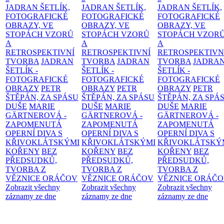
JADRAN ŠETLÍK,
JADRAN ŠETLÍK,
JADRAN ŠETLÍK,
FOTOGRAFICKÉ
FOTOGRAFICKÉ
FOTOGRAFICKÉ
OBRAZY, VE
OBRAZY, VE
OBRAZY, VE
STOPÁCH VZORŮ
STOPÁCH VZORŮ
STOPÁCH VZOR
A
A
A
RETROSPEKTIVNÍ
RETROSPEKTIVNÍ
RETROSPEKTIVN
TVORBA
JADRAN
TVORBA
JADRAN
TVORBA
JADRA
ŠETLÍK -
ŠETLÍK -
ŠETLÍK -
FOTOGRAFICKÉ
FOTOGRAFICKÉ
FOTOGRAFICKÉ
OBRAZY
PETR
OBRAZY
PETR
OBRAZY
PETR
ŠTĚPÁN, ZA SPÁSU
ŠTĚPÁN, ZA SPÁSU
ŠTĚPÁN, ZA SPÁ
DUŠE
MARIE
DUŠE
MARIE
DUŠE
MARIE
GÄRTNEROVÁ -
GÄRTNEROVÁ -
GÄRTNEROVÁ -
ZAPOMENUTÁ
ZAPOMENUTÁ
ZAPOMENUTÁ
OPERNÍ DIVA S
OPERNÍ DIVA S
OPERNÍ DIVA S
KŘIVOKLÁTSKÝMI
KŘIVOKLÁTSKÝMI
KŘIVOKLÁTSKÝ
KOŘENY
BEZ
KOŘENY
BEZ
KOŘENY
BEZ
PŘEDSUDKŮ,
PŘEDSUDKŮ,
PŘEDSUDKŮ,
TVORBA Z
TVORBA Z
TVORBA Z
VĚZNICE ORÁČOV
VĚZNICE ORÁČOV
VĚZNICE ORÁČ
Zobrazit všechny
Zobrazit všechny
Zobrazit všechny
záznamy ze dne
záznamy ze dne
záznamy ze dne