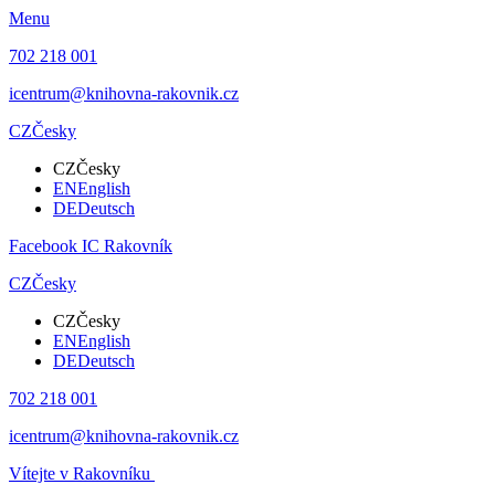
Menu
702 218 001
icentrum@knihovna-rakovnik.cz
CZ
Česky
CZ
Česky
EN
English
DE
Deutsch
Facebook IC Rakovník
CZ
Česky
CZ
Česky
EN
English
DE
Deutsch
702 218 001
icentrum@knihovna-rakovnik.cz
Vítejte v Rakovníku