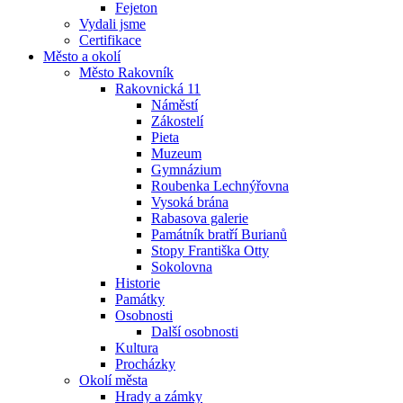
Fejeton
Vydali jsme
Certifikace
Město a okolí
Město Rakovník
Rakovnická 11
Náměstí
Zákostelí
Pieta
Muzeum
Gymnázium
Roubenka Lechnýřovna
Vysoká brána
Rabasova galerie
Památník bratří Burianů
Stopy Františka Otty
Sokolovna
Historie
Památky
Osobnosti
Další osobnosti
Kultura
Procházky
Okolí města
Hrady a zámky