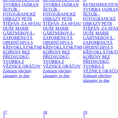
TVORBA
JADRAN
TVORBA
JADRAN
RETROSPEKTIVN
ŠETLÍK -
ŠETLÍK -
TVORBA
JADRA
FOTOGRAFICKÉ
FOTOGRAFICKÉ
ŠETLÍK -
OBRAZY
PETR
OBRAZY
PETR
FOTOGRAFICKÉ
ŠTĚPÁN, ZA SPÁSU
ŠTĚPÁN, ZA SPÁSU
OBRAZY
PETR
DUŠE
MARIE
DUŠE
MARIE
ŠTĚPÁN, ZA SPÁ
GÄRTNEROVÁ -
GÄRTNEROVÁ -
DUŠE
MARIE
ZAPOMENUTÁ
ZAPOMENUTÁ
GÄRTNEROVÁ -
OPERNÍ DIVA S
OPERNÍ DIVA S
ZAPOMENUTÁ
KŘIVOKLÁTSKÝMI
KŘIVOKLÁTSKÝMI
OPERNÍ DIVA S
KOŘENY
BEZ
KOŘENY
BEZ
KŘIVOKLÁTSKÝ
PŘEDSUDKŮ,
PŘEDSUDKŮ,
KOŘENY
BEZ
TVORBA Z
TVORBA Z
PŘEDSUDKŮ,
VĚZNICE ORÁČOV
VĚZNICE ORÁČOV
TVORBA Z
Zobrazit všechny
Zobrazit všechny
VĚZNICE ORÁČ
záznamy ze dne
záznamy ze dne
Zobrazit všechny
záznamy ze dne
17
18
19
5
5
5