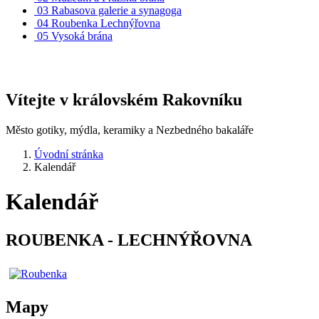
03
Rabasova galerie a synagoga
04
Roubenka Lechnýřovna
05
Vysoká brána
Vítejte v královském Rakovníku
Město gotiky, mýdla, keramiky a Nezbedného bakaláře
Úvodní stránka
Kalendář
Kalendář
ROUBENKA - LECHNÝŘOVNA
Mapy