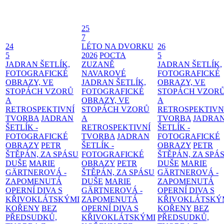
25
7
24
LÉTO NA DVORKU
26
5
2026
POCTA
5
JADRAN ŠETLÍK,
ZUZANĚ
JADRAN ŠETLÍK,
FOTOGRAFICKÉ
NAVAROVÉ
FOTOGRAFICKÉ
OBRAZY, VE
JADRAN ŠETLÍK,
OBRAZY, VE
STOPÁCH VZORŮ
FOTOGRAFICKÉ
STOPÁCH VZOR
A
OBRAZY, VE
A
RETROSPEKTIVNÍ
STOPÁCH VZORŮ
RETROSPEKTIVN
TVORBA
JADRAN
A
TVORBA
JADRA
ŠETLÍK -
RETROSPEKTIVNÍ
ŠETLÍK -
FOTOGRAFICKÉ
TVORBA
JADRAN
FOTOGRAFICKÉ
OBRAZY
PETR
ŠETLÍK -
OBRAZY
PETR
ŠTĚPÁN, ZA SPÁSU
FOTOGRAFICKÉ
ŠTĚPÁN, ZA SPÁ
DUŠE
MARIE
OBRAZY
PETR
DUŠE
MARIE
GÄRTNEROVÁ -
ŠTĚPÁN, ZA SPÁSU
GÄRTNEROVÁ -
ZAPOMENUTÁ
DUŠE
MARIE
ZAPOMENUTÁ
OPERNÍ DIVA S
GÄRTNEROVÁ -
OPERNÍ DIVA S
KŘIVOKLÁTSKÝMI
ZAPOMENUTÁ
KŘIVOKLÁTSKÝ
KOŘENY
BEZ
OPERNÍ DIVA S
KOŘENY
BEZ
PŘEDSUDKŮ,
KŘIVOKLÁTSKÝMI
PŘEDSUDKŮ,