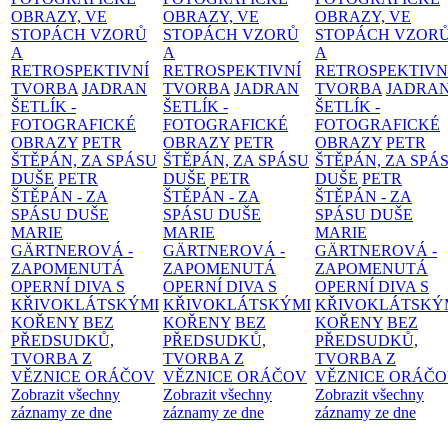
OBRAZY, VE
OBRAZY, VE
OBRAZY, VE
STOPÁCH VZORŮ
STOPÁCH VZORŮ
STOPÁCH VZOR
A
A
A
RETROSPEKTIVNÍ
RETROSPEKTIVNÍ
RETROSPEKTIVN
TVORBA
JADRAN
TVORBA
JADRAN
TVORBA
JADRA
ŠETLÍK -
ŠETLÍK -
ŠETLÍK -
FOTOGRAFICKÉ
FOTOGRAFICKÉ
FOTOGRAFICKÉ
OBRAZY
PETR
OBRAZY
PETR
OBRAZY
PETR
ŠTĚPÁN, ZA SPÁSU
ŠTĚPÁN, ZA SPÁSU
ŠTĚPÁN, ZA SPÁ
DUŠE
PETR
DUŠE
PETR
DUŠE
PETR
ŠTĚPÁN - ZA
ŠTĚPÁN - ZA
ŠTĚPÁN - ZA
SPÁSU DUŠE
SPÁSU DUŠE
SPÁSU DUŠE
MARIE
MARIE
MARIE
GÄRTNEROVÁ -
GÄRTNEROVÁ -
GÄRTNEROVÁ -
ZAPOMENUTÁ
ZAPOMENUTÁ
ZAPOMENUTÁ
OPERNÍ DIVA S
OPERNÍ DIVA S
OPERNÍ DIVA S
KŘIVOKLÁTSKÝMI
KŘIVOKLÁTSKÝMI
KŘIVOKLÁTSKÝ
KOŘENY
BEZ
KOŘENY
BEZ
KOŘENY
BEZ
PŘEDSUDKŮ,
PŘEDSUDKŮ,
PŘEDSUDKŮ,
TVORBA Z
TVORBA Z
TVORBA Z
VĚZNICE ORÁČOV
VĚZNICE ORÁČOV
VĚZNICE ORÁČ
Zobrazit všechny
Zobrazit všechny
Zobrazit všechny
záznamy ze dne
záznamy ze dne
záznamy ze dne