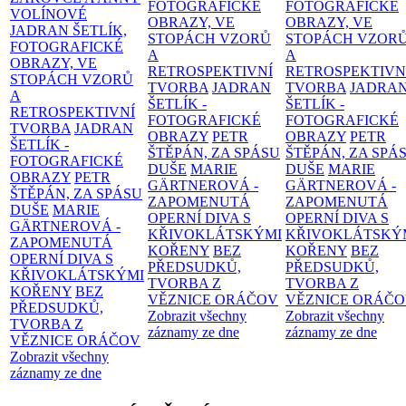
FOTOGRAFICKÉ
FOTOGRAFICKÉ
VOLÍNOVÉ
OBRAZY, VE
OBRAZY, VE
JADRAN ŠETLÍK,
STOPÁCH VZORŮ
STOPÁCH VZOR
FOTOGRAFICKÉ
A
A
OBRAZY, VE
RETROSPEKTIVNÍ
RETROSPEKTIVN
STOPÁCH VZORŮ
TVORBA
JADRAN
TVORBA
JADRA
A
ŠETLÍK -
ŠETLÍK -
RETROSPEKTIVNÍ
FOTOGRAFICKÉ
FOTOGRAFICKÉ
TVORBA
JADRAN
OBRAZY
PETR
OBRAZY
PETR
ŠETLÍK -
ŠTĚPÁN, ZA SPÁSU
ŠTĚPÁN, ZA SPÁ
FOTOGRAFICKÉ
DUŠE
MARIE
DUŠE
MARIE
OBRAZY
PETR
GÄRTNEROVÁ -
GÄRTNEROVÁ -
ŠTĚPÁN, ZA SPÁSU
ZAPOMENUTÁ
ZAPOMENUTÁ
DUŠE
MARIE
OPERNÍ DIVA S
OPERNÍ DIVA S
GÄRTNEROVÁ -
KŘIVOKLÁTSKÝMI
KŘIVOKLÁTSKÝ
ZAPOMENUTÁ
KOŘENY
BEZ
KOŘENY
BEZ
OPERNÍ DIVA S
PŘEDSUDKŮ,
PŘEDSUDKŮ,
KŘIVOKLÁTSKÝMI
TVORBA Z
TVORBA Z
KOŘENY
BEZ
VĚZNICE ORÁČOV
VĚZNICE ORÁČ
PŘEDSUDKŮ,
Zobrazit všechny
Zobrazit všechny
TVORBA Z
záznamy ze dne
záznamy ze dne
VĚZNICE ORÁČOV
Zobrazit všechny
záznamy ze dne