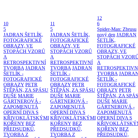
12
10
11
6
5
5
Spider-Man: Zbrusu
JADRAN ŠETLÍK,
JADRAN ŠETLÍK,
nový den
JADRAN
FOTOGRAFICKÉ
FOTOGRAFICKÉ
ŠETLÍK,
OBRAZY, VE
OBRAZY, VE
FOTOGRAFICKÉ
STOPÁCH VZORŮ
STOPÁCH VZORŮ
OBRAZY, VE
A
A
STOPÁCH VZOR
RETROSPEKTIVNÍ
RETROSPEKTIVNÍ
A
TVORBA
JADRAN
TVORBA
JADRAN
RETROSPEKTIVN
ŠETLÍK -
ŠETLÍK -
TVORBA
JADRA
FOTOGRAFICKÉ
FOTOGRAFICKÉ
ŠETLÍK -
OBRAZY
PETR
OBRAZY
PETR
FOTOGRAFICKÉ
ŠTĚPÁN, ZA SPÁSU
ŠTĚPÁN, ZA SPÁSU
OBRAZY
PETR
DUŠE
MARIE
DUŠE
MARIE
ŠTĚPÁN, ZA SPÁ
GÄRTNEROVÁ -
GÄRTNEROVÁ -
DUŠE
MARIE
ZAPOMENUTÁ
ZAPOMENUTÁ
GÄRTNEROVÁ -
OPERNÍ DIVA S
OPERNÍ DIVA S
ZAPOMENUTÁ
KŘIVOKLÁTSKÝMI
KŘIVOKLÁTSKÝMI
OPERNÍ DIVA S
KOŘENY
BEZ
KOŘENY
BEZ
KŘIVOKLÁTSKÝ
PŘEDSUDKŮ,
PŘEDSUDKŮ,
KOŘENY
BEZ
TVORBA Z
TVORBA Z
PŘEDSUDKŮ,