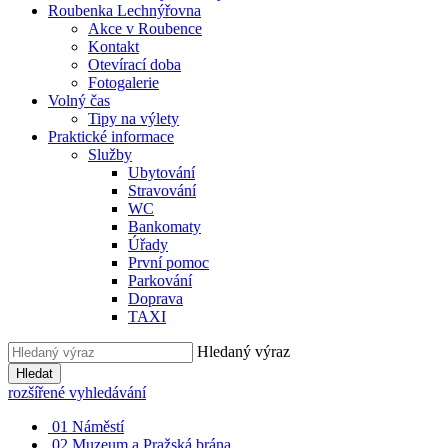
Roubenka Lechnýřovna
Akce v Roubence
Kontakt
Otevírací doba
Fotogalerie
Volný čas
Tipy na výlety
Praktické informace
Služby
Ubytování
Stravování
WC
Bankomaty
Úřady
První pomoc
Parkování
Doprava
TAXI
Hledaný výraz
Hledat
rozšířené vyhledávání
01
Náměstí
02
Muzeum a Pražská brána