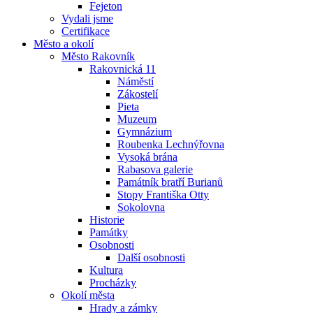
Fejeton
Vydali jsme
Certifikace
Město a okolí
Město Rakovník
Rakovnická 11
Náměstí
Zákostelí
Pieta
Muzeum
Gymnázium
Roubenka Lechnýřovna
Vysoká brána
Rabasova galerie
Památník bratří Burianů
Stopy Františka Otty
Sokolovna
Historie
Památky
Osobnosti
Další osobnosti
Kultura
Procházky
Okolí města
Hrady a zámky