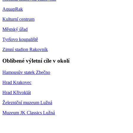
AquapRak
Kulturní centrum
Městský úřad
Tyršovo koupaliště
Zimní stadion Rakovník
Oblíbené výletní cíle v okolí
Hamousův statek Zbečno
Hrad Krakovec
Hrad Křivoklát
Železniční muzeum Lužná
Muzeum JK Classics Lužná