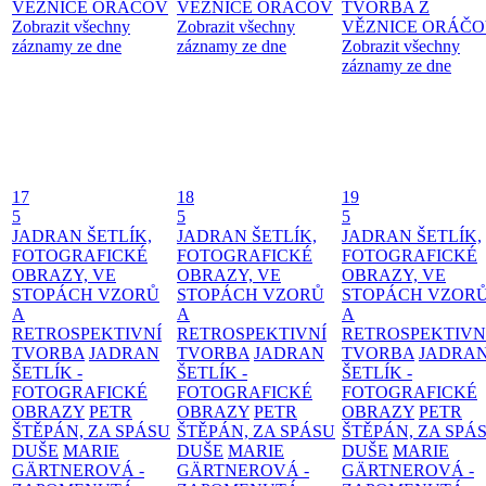
VĚZNICE ORÁČOV
VĚZNICE ORÁČOV
TVORBA Z
Zobrazit všechny
Zobrazit všechny
VĚZNICE ORÁČ
záznamy ze dne
záznamy ze dne
Zobrazit všechny
záznamy ze dne
17
18
19
5
5
5
JADRAN ŠETLÍK,
JADRAN ŠETLÍK,
JADRAN ŠETLÍK,
FOTOGRAFICKÉ
FOTOGRAFICKÉ
FOTOGRAFICKÉ
OBRAZY, VE
OBRAZY, VE
OBRAZY, VE
STOPÁCH VZORŮ
STOPÁCH VZORŮ
STOPÁCH VZOR
A
A
A
RETROSPEKTIVNÍ
RETROSPEKTIVNÍ
RETROSPEKTIVN
TVORBA
JADRAN
TVORBA
JADRAN
TVORBA
JADRA
ŠETLÍK -
ŠETLÍK -
ŠETLÍK -
FOTOGRAFICKÉ
FOTOGRAFICKÉ
FOTOGRAFICKÉ
OBRAZY
PETR
OBRAZY
PETR
OBRAZY
PETR
ŠTĚPÁN, ZA SPÁSU
ŠTĚPÁN, ZA SPÁSU
ŠTĚPÁN, ZA SPÁ
DUŠE
MARIE
DUŠE
MARIE
DUŠE
MARIE
GÄRTNEROVÁ -
GÄRTNEROVÁ -
GÄRTNEROVÁ -