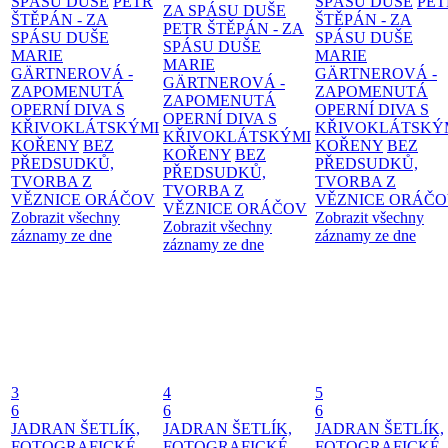
SPÁSU DUŠE
PETR
SPÁSU DUŠE
PET
ZA SPÁSU DUŠE
ŠTĚPÁN - ZA
ŠTĚPÁN - ZA
PETR ŠTĚPÁN - ZA
SPÁSU DUŠE
SPÁSU DUŠE
SPÁSU DUŠE
MARIE
MARIE
MARIE
GÄRTNEROVÁ -
GÄRTNEROVÁ -
GÄRTNEROVÁ -
ZAPOMENUTÁ
ZAPOMENUTÁ
ZAPOMENUTÁ
OPERNÍ DIVA S
OPERNÍ DIVA S
OPERNÍ DIVA S
KŘIVOKLÁTSKÝMI
KŘIVOKLÁTSKÝ
KŘIVOKLÁTSKÝMI
KOŘENY
BEZ
KOŘENY
BEZ
KOŘENY
BEZ
PŘEDSUDKŮ,
PŘEDSUDKŮ,
PŘEDSUDKŮ,
TVORBA Z
TVORBA Z
TVORBA Z
VĚZNICE ORÁČOV
VĚZNICE ORÁČ
VĚZNICE ORÁČOV
Zobrazit všechny
Zobrazit všechny
Zobrazit všechny
záznamy ze dne
záznamy ze dne
záznamy ze dne
3
4
5
6
6
6
JADRAN ŠETLÍK,
JADRAN ŠETLÍK,
JADRAN ŠETLÍK,
FOTOGRAFICKÉ
FOTOGRAFICKÉ
FOTOGRAFICKÉ