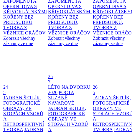
ZAPOMENUTÁ
ZAPOMENUTÁ
ZAPOMENUTÁ
OPERNÍ DIVA S
OPERNÍ DIVA S
OPERNÍ DIVA S
KŘIVOKLÁTSKÝMI
KŘIVOKLÁTSKÝMI
KŘIVOKLÁTSKÝ
KOŘENY
BEZ
KOŘENY
BEZ
KOŘENY
BEZ
PŘEDSUDKŮ,
PŘEDSUDKŮ,
PŘEDSUDKŮ,
TVORBA Z
TVORBA Z
TVORBA Z
VĚZNICE ORÁČOV
VĚZNICE ORÁČOV
VĚZNICE ORÁČ
Zobrazit všechny
Zobrazit všechny
Zobrazit všechny
záznamy ze dne
záznamy ze dne
záznamy ze dne
25
7
24
LÉTO NA DVORKU
26
5
2026
POCTA
5
JADRAN ŠETLÍK,
ZUZANĚ
JADRAN ŠETLÍK,
FOTOGRAFICKÉ
NAVAROVÉ
FOTOGRAFICKÉ
OBRAZY, VE
JADRAN ŠETLÍK,
OBRAZY, VE
STOPÁCH VZORŮ
FOTOGRAFICKÉ
STOPÁCH VZOR
A
OBRAZY, VE
A
RETROSPEKTIVNÍ
STOPÁCH VZORŮ
RETROSPEKTIVN
TVORBA
JADRAN
A
TVORBA
JADRA