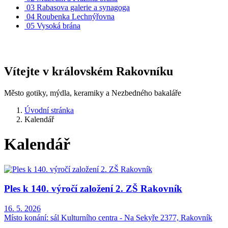
03
Rabasova galerie a synagoga
04
Roubenka Lechnýřovna
05
Vysoká brána
Vítejte v královském Rakovníku
Město gotiky, mýdla, keramiky a Nezbedného bakaláře
Úvodní stránka
Kalendář
Kalendář
Ples k 140. výročí založení 2. ZŠ Rakovník
16. 5. 2026
Místo konání:
sál Kulturního centra - Na Sekyře 2377, Rakovník