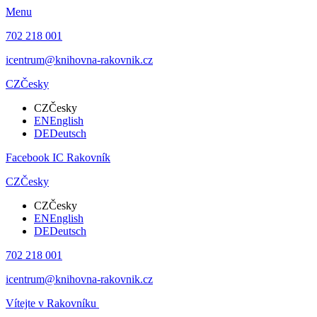
Menu
702 218 001
icentrum@knihovna-rakovnik.cz
CZ
Česky
CZ
Česky
EN
English
DE
Deutsch
Facebook IC Rakovník
CZ
Česky
CZ
Česky
EN
English
DE
Deutsch
702 218 001
icentrum@knihovna-rakovnik.cz
Vítejte v Rakovníku