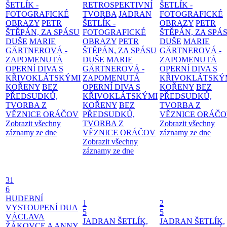
ŠETLÍK -
RETROSPEKTIVNÍ
ŠETLÍK -
FOTOGRAFICKÉ
TVORBA
JADRAN
FOTOGRAFICKÉ
OBRAZY
PETR
ŠETLÍK -
OBRAZY
PETR
ŠTĚPÁN, ZA SPÁSU
FOTOGRAFICKÉ
ŠTĚPÁN, ZA SPÁ
DUŠE
MARIE
OBRAZY
PETR
DUŠE
MARIE
GÄRTNEROVÁ -
ŠTĚPÁN, ZA SPÁSU
GÄRTNEROVÁ -
ZAPOMENUTÁ
DUŠE
MARIE
ZAPOMENUTÁ
OPERNÍ DIVA S
GÄRTNEROVÁ -
OPERNÍ DIVA S
KŘIVOKLÁTSKÝMI
ZAPOMENUTÁ
KŘIVOKLÁTSKÝ
KOŘENY
BEZ
OPERNÍ DIVA S
KOŘENY
BEZ
PŘEDSUDKŮ,
KŘIVOKLÁTSKÝMI
PŘEDSUDKŮ,
TVORBA Z
KOŘENY
BEZ
TVORBA Z
VĚZNICE ORÁČOV
PŘEDSUDKŮ,
VĚZNICE ORÁČ
Zobrazit všechny
TVORBA Z
Zobrazit všechny
záznamy ze dne
VĚZNICE ORÁČOV
záznamy ze dne
Zobrazit všechny
záznamy ze dne
31
6
HUDEBNÍ
1
2
VYSTOUPENÍ DUA
5
5
VÁCLAVA
JADRAN ŠETLÍK,
JADRAN ŠETLÍK,
ŽÁKOVCE A ANNY