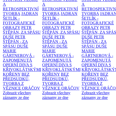
A
A
A
RETROSPEKTIVNÍ
RETROSPEKTIVNÍ
RETROSPEKTIVN
TVORBA
JADRAN
TVORBA
JADRAN
TVORBA
JADRA
ŠETLÍK -
ŠETLÍK -
ŠETLÍK -
FOTOGRAFICKÉ
FOTOGRAFICKÉ
FOTOGRAFICKÉ
OBRAZY
PETR
OBRAZY
PETR
OBRAZY
PETR
ŠTĚPÁN, ZA SPÁSU
ŠTĚPÁN, ZA SPÁSU
ŠTĚPÁN, ZA SPÁ
DUŠE
PETR
DUŠE
PETR
DUŠE
PETR
ŠTĚPÁN - ZA
ŠTĚPÁN - ZA
ŠTĚPÁN - ZA
SPÁSU DUŠE
SPÁSU DUŠE
SPÁSU DUŠE
MARIE
MARIE
MARIE
GÄRTNEROVÁ -
GÄRTNEROVÁ -
GÄRTNEROVÁ -
ZAPOMENUTÁ
ZAPOMENUTÁ
ZAPOMENUTÁ
OPERNÍ DIVA S
OPERNÍ DIVA S
OPERNÍ DIVA S
KŘIVOKLÁTSKÝMI
KŘIVOKLÁTSKÝMI
KŘIVOKLÁTSKÝ
KOŘENY
BEZ
KOŘENY
BEZ
KOŘENY
BEZ
PŘEDSUDKŮ,
PŘEDSUDKŮ,
PŘEDSUDKŮ,
TVORBA Z
TVORBA Z
TVORBA Z
VĚZNICE ORÁČOV
VĚZNICE ORÁČOV
VĚZNICE ORÁČ
Zobrazit všechny
Zobrazit všechny
Zobrazit všechny
záznamy ze dne
záznamy ze dne
záznamy ze dne