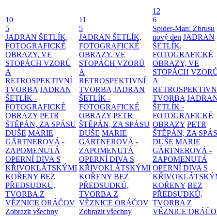
12
10
11
6
5
5
Spider-Man: Zbrusu
JADRAN ŠETLÍK,
JADRAN ŠETLÍK,
nový den
JADRAN
FOTOGRAFICKÉ
FOTOGRAFICKÉ
ŠETLÍK,
OBRAZY, VE
OBRAZY, VE
FOTOGRAFICKÉ
STOPÁCH VZORŮ
STOPÁCH VZORŮ
OBRAZY, VE
A
A
STOPÁCH VZOR
RETROSPEKTIVNÍ
RETROSPEKTIVNÍ
A
TVORBA
JADRAN
TVORBA
JADRAN
RETROSPEKTIVN
ŠETLÍK -
ŠETLÍK -
TVORBA
JADRA
FOTOGRAFICKÉ
FOTOGRAFICKÉ
ŠETLÍK -
OBRAZY
PETR
OBRAZY
PETR
FOTOGRAFICKÉ
ŠTĚPÁN, ZA SPÁSU
ŠTĚPÁN, ZA SPÁSU
OBRAZY
PETR
DUŠE
MARIE
DUŠE
MARIE
ŠTĚPÁN, ZA SPÁ
GÄRTNEROVÁ -
GÄRTNEROVÁ -
DUŠE
MARIE
ZAPOMENUTÁ
ZAPOMENUTÁ
GÄRTNEROVÁ -
OPERNÍ DIVA S
OPERNÍ DIVA S
ZAPOMENUTÁ
KŘIVOKLÁTSKÝMI
KŘIVOKLÁTSKÝMI
OPERNÍ DIVA S
KOŘENY
BEZ
KOŘENY
BEZ
KŘIVOKLÁTSKÝ
PŘEDSUDKŮ,
PŘEDSUDKŮ,
KOŘENY
BEZ
TVORBA Z
TVORBA Z
PŘEDSUDKŮ,
VĚZNICE ORÁČOV
VĚZNICE ORÁČOV
TVORBA Z
Zobrazit všechny
Zobrazit všechny
VĚZNICE ORÁČ