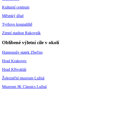
Kulturní centrum
Městský úřad
Tyršovo koupaliště
Zimní stadion Rakovník
Oblíbené výletní cíle v okolí
Hamousův statek Zbečno
Hrad Krakovec
Hrad Křivoklát
Železniční muzeum Lužná
Muzeum JK Classics Lužná