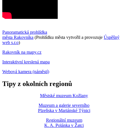
Panoramatická prohlídka
města Rakovníka
(Prohlídku města vytvořil a provozuje
Úspěšný
web s.r.o
)
Rakovník na mapy.cz
Interaktivní kreslená mapa
Webová kamera (náměstí)
Tipy z okolních regionů
Městské muzeum Kožlany
Muzeum a galerie severního
Plzeňska v Mariánské Týnici
Regionální muzeum
K. A. Polánka v Žatci