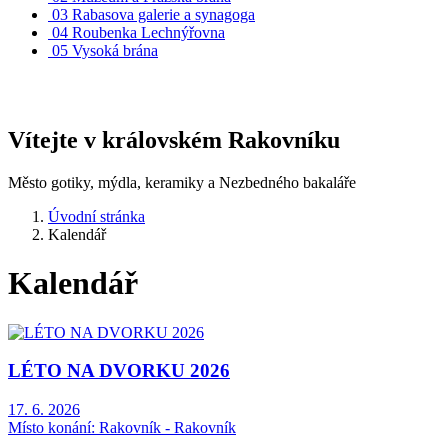
03
Rabasova galerie a synagoga
04
Roubenka Lechnýřovna
05
Vysoká brána
Vítejte v královském Rakovníku
Město gotiky, mýdla, keramiky a Nezbedného bakaláře
Úvodní stránka
Kalendář
Kalendář
LÉTO NA DVORKU 2026
17. 6. 2026
Místo konání:
Rakovník - Rakovník