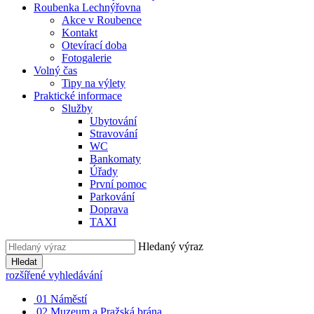
Roubenka Lechnýřovna
Akce v Roubence
Kontakt
Otevírací doba
Fotogalerie
Volný čas
Tipy na výlety
Praktické informace
Služby
Ubytování
Stravování
WC
Bankomaty
Úřady
První pomoc
Parkování
Doprava
TAXI
Hledaný výraz
Hledat
rozšířené vyhledávání
01
Náměstí
02
Muzeum a Pražská brána