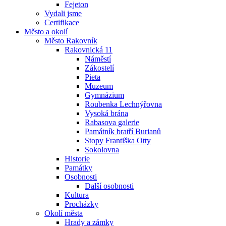
Fejeton
Vydali jsme
Certifikace
Město a okolí
Město Rakovník
Rakovnická 11
Náměstí
Zákostelí
Pieta
Muzeum
Gymnázium
Roubenka Lechnýřovna
Vysoká brána
Rabasova galerie
Památník bratří Burianů
Stopy Františka Otty
Sokolovna
Historie
Památky
Osobnosti
Další osobnosti
Kultura
Procházky
Okolí města
Hrady a zámky