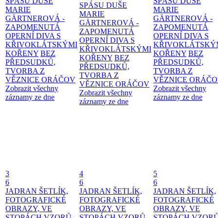
SPÁSU DUŠE
SPÁSU DUŠE
SPÁSU DUŠE
MARIE
MARIE
MARIE
GÄRTNEROVÁ -
GÄRTNEROVÁ -
GÄRTNEROVÁ -
ZAPOMENUTÁ
ZAPOMENUTÁ
ZAPOMENUTÁ
OPERNÍ DIVA S
OPERNÍ DIVA S
OPERNÍ DIVA S
KŘIVOKLÁTSKÝMI
KŘIVOKLÁTSKÝ
KŘIVOKLÁTSKÝMI
KOŘENY
BEZ
KOŘENY
BEZ
KOŘENY
BEZ
PŘEDSUDKŮ,
PŘEDSUDKŮ,
PŘEDSUDKŮ,
TVORBA Z
TVORBA Z
TVORBA Z
VĚZNICE ORÁČOV
VĚZNICE ORÁČ
VĚZNICE ORÁČOV
Zobrazit všechny
Zobrazit všechny
Zobrazit všechny
záznamy ze dne
záznamy ze dne
záznamy ze dne
3
4
5
6
6
6
JADRAN ŠETLÍK,
JADRAN ŠETLÍK,
JADRAN ŠETLÍK,
FOTOGRAFICKÉ
FOTOGRAFICKÉ
FOTOGRAFICKÉ
OBRAZY, VE
OBRAZY, VE
OBRAZY, VE
STOPÁCH VZORŮ
STOPÁCH VZORŮ
STOPÁCH VZOR