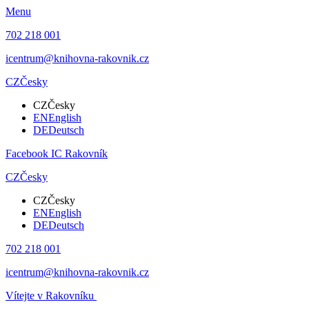
Menu
702 218 001
icentrum@knihovna-rakovnik.cz
CZ
Česky
CZ
Česky
EN
English
DE
Deutsch
Facebook IC Rakovník
CZ
Česky
CZ
Česky
EN
English
DE
Deutsch
702 218 001
icentrum@knihovna-rakovnik.cz
Vítejte v Rakovníku