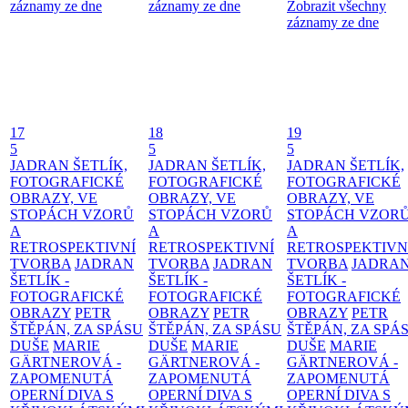
záznamy ze dne
záznamy ze dne
Zobrazit všechny
záznamy ze dne
17
18
19
5
5
5
JADRAN ŠETLÍK,
JADRAN ŠETLÍK,
JADRAN ŠETLÍK,
FOTOGRAFICKÉ
FOTOGRAFICKÉ
FOTOGRAFICKÉ
OBRAZY, VE
OBRAZY, VE
OBRAZY, VE
STOPÁCH VZORŮ
STOPÁCH VZORŮ
STOPÁCH VZOR
A
A
A
RETROSPEKTIVNÍ
RETROSPEKTIVNÍ
RETROSPEKTIVN
TVORBA
JADRAN
TVORBA
JADRAN
TVORBA
JADRA
ŠETLÍK -
ŠETLÍK -
ŠETLÍK -
FOTOGRAFICKÉ
FOTOGRAFICKÉ
FOTOGRAFICKÉ
OBRAZY
PETR
OBRAZY
PETR
OBRAZY
PETR
ŠTĚPÁN, ZA SPÁSU
ŠTĚPÁN, ZA SPÁSU
ŠTĚPÁN, ZA SPÁ
DUŠE
MARIE
DUŠE
MARIE
DUŠE
MARIE
GÄRTNEROVÁ -
GÄRTNEROVÁ -
GÄRTNEROVÁ -
ZAPOMENUTÁ
ZAPOMENUTÁ
ZAPOMENUTÁ
OPERNÍ DIVA S
OPERNÍ DIVA S
OPERNÍ DIVA S