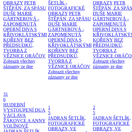
OBRAZY
PETR
ŠETLÍK -
OBRAZY
PETR
ŠTĚPÁN, ZA SPÁSU
FOTOGRAFICKÉ
ŠTĚPÁN, ZA SPÁ
DUŠE
MARIE
OBRAZY
PETR
DUŠE
MARIE
GÄRTNEROVÁ -
ŠTĚPÁN, ZA SPÁSU
GÄRTNEROVÁ -
ZAPOMENUTÁ
DUŠE
MARIE
ZAPOMENUTÁ
OPERNÍ DIVA S
GÄRTNEROVÁ -
OPERNÍ DIVA S
KŘIVOKLÁTSKÝMI
ZAPOMENUTÁ
KŘIVOKLÁTSKÝ
KOŘENY
BEZ
OPERNÍ DIVA S
KOŘENY
BEZ
PŘEDSUDKŮ,
KŘIVOKLÁTSKÝMI
PŘEDSUDKŮ,
TVORBA Z
KOŘENY
BEZ
TVORBA Z
VĚZNICE ORÁČOV
PŘEDSUDKŮ,
VĚZNICE ORÁČ
Zobrazit všechny
TVORBA Z
Zobrazit všechny
záznamy ze dne
VĚZNICE ORÁČOV
záznamy ze dne
Zobrazit všechny
záznamy ze dne
31
6
HUDEBNÍ
1
2
VYSTOUPENÍ DUA
5
5
VÁCLAVA
JADRAN ŠETLÍK,
JADRAN ŠETLÍK,
ŽÁKOVCE A ANNY
FOTOGRAFICKÉ
FOTOGRAFICKÉ
VOLÍNOVÉ
OBRAZY, VE
OBRAZY, VE
JADRAN ŠETLÍK,