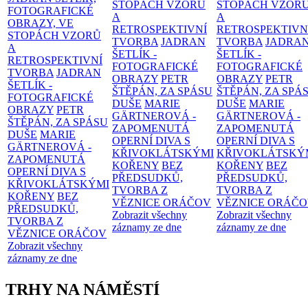
STOPÁCH VZORŮ
STOPÁCH VZOR
FOTOGRAFICKÉ
A
A
OBRAZY, VE
RETROSPEKTIVNÍ
RETROSPEKTIVN
STOPÁCH VZORŮ
TVORBA
JADRAN
TVORBA
JADRA
A
ŠETLÍK -
ŠETLÍK -
RETROSPEKTIVNÍ
FOTOGRAFICKÉ
FOTOGRAFICKÉ
TVORBA
JADRAN
OBRAZY
PETR
OBRAZY
PETR
ŠETLÍK -
ŠTĚPÁN, ZA SPÁSU
ŠTĚPÁN, ZA SPÁ
FOTOGRAFICKÉ
DUŠE
MARIE
DUŠE
MARIE
OBRAZY
PETR
GÄRTNEROVÁ -
GÄRTNEROVÁ -
ŠTĚPÁN, ZA SPÁSU
ZAPOMENUTÁ
ZAPOMENUTÁ
DUŠE
MARIE
OPERNÍ DIVA S
OPERNÍ DIVA S
GÄRTNEROVÁ -
KŘIVOKLÁTSKÝMI
KŘIVOKLÁTSKÝ
ZAPOMENUTÁ
KOŘENY
BEZ
KOŘENY
BEZ
OPERNÍ DIVA S
PŘEDSUDKŮ,
PŘEDSUDKŮ,
KŘIVOKLÁTSKÝMI
TVORBA Z
TVORBA Z
KOŘENY
BEZ
VĚZNICE ORÁČOV
VĚZNICE ORÁČ
PŘEDSUDKŮ,
Zobrazit všechny
Zobrazit všechny
TVORBA Z
záznamy ze dne
záznamy ze dne
VĚZNICE ORÁČOV
Zobrazit všechny
záznamy ze dne
TRHY NA NÁMĚSTÍ