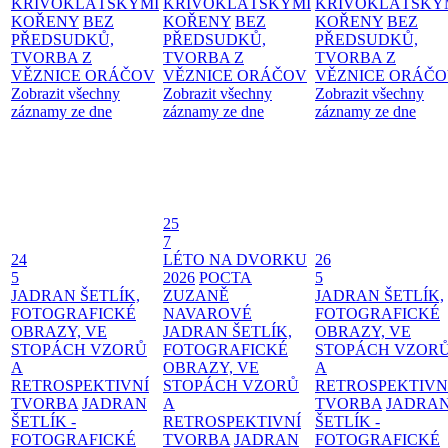
KŘIVOKLÁTSKÝMI
KŘIVOKLÁTSKÝMI
KŘIVOKLÁTSKÝ
KOŘENY
BEZ
KOŘENY
BEZ
KOŘENY
BEZ
PŘEDSUDKŮ,
PŘEDSUDKŮ,
PŘEDSUDKŮ,
TVORBA Z
TVORBA Z
TVORBA Z
VĚZNICE ORÁČOV
VĚZNICE ORÁČOV
VĚZNICE ORÁČ
Zobrazit všechny
Zobrazit všechny
Zobrazit všechny
záznamy ze dne
záznamy ze dne
záznamy ze dne
25
7
24
LÉTO NA DVORKU
26
5
2026
POCTA
5
JADRAN ŠETLÍK,
ZUZANĚ
JADRAN ŠETLÍK,
FOTOGRAFICKÉ
NAVAROVÉ
FOTOGRAFICKÉ
OBRAZY, VE
JADRAN ŠETLÍK,
OBRAZY, VE
STOPÁCH VZORŮ
FOTOGRAFICKÉ
STOPÁCH VZOR
A
OBRAZY, VE
A
RETROSPEKTIVNÍ
STOPÁCH VZORŮ
RETROSPEKTIVN
TVORBA
JADRAN
A
TVORBA
JADRA
ŠETLÍK -
RETROSPEKTIVNÍ
ŠETLÍK -
FOTOGRAFICKÉ
TVORBA
JADRAN
FOTOGRAFICKÉ