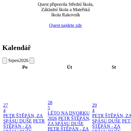
Quest připravila Střední škola,
Základní škola a Mateřská
škola Rakovník
Quest najdete zde
Kalendář
Srpen
2026
Po
Út
St
28
27
29
5
4
4
LÉTO NA DVORKU
PETR ŠTĚPÁN, ZA
PETR ŠTĚPÁN, Z
2026
PETR ŠTĚPÁN,
SPÁSU DUŠE
PETR
SPÁSU DUŠE
PET
ZA SPÁSU DUŠE
ŠTĚPÁN - ZA
ŠTĚPÁN - ZA
PETR ŠTĚPÁN - ZA