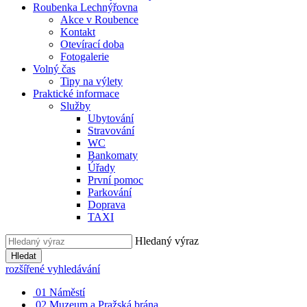
Roubenka Lechnýřovna
Akce v Roubence
Kontakt
Otevírací doba
Fotogalerie
Volný čas
Tipy na výlety
Praktické informace
Služby
Ubytování
Stravování
WC
Bankomaty
Úřady
První pomoc
Parkování
Doprava
TAXI
Hledaný výraz
Hledat
rozšířené vyhledávání
01
Náměstí
02
Muzeum a Pražská brána