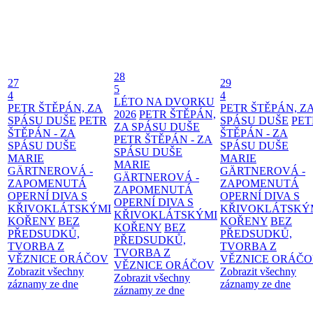
28
27
29
5
4
4
LÉTO NA DVORKU
PETR ŠTĚPÁN, ZA
PETR ŠTĚPÁN, Z
2026
PETR ŠTĚPÁN,
SPÁSU DUŠE
PETR
SPÁSU DUŠE
PET
ZA SPÁSU DUŠE
ŠTĚPÁN - ZA
ŠTĚPÁN - ZA
PETR ŠTĚPÁN - ZA
SPÁSU DUŠE
SPÁSU DUŠE
SPÁSU DUŠE
MARIE
MARIE
MARIE
GÄRTNEROVÁ -
GÄRTNEROVÁ -
GÄRTNEROVÁ -
ZAPOMENUTÁ
ZAPOMENUTÁ
ZAPOMENUTÁ
OPERNÍ DIVA S
OPERNÍ DIVA S
OPERNÍ DIVA S
KŘIVOKLÁTSKÝMI
KŘIVOKLÁTSKÝ
KŘIVOKLÁTSKÝMI
KOŘENY
BEZ
KOŘENY
BEZ
KOŘENY
BEZ
PŘEDSUDKŮ,
PŘEDSUDKŮ,
PŘEDSUDKŮ,
TVORBA Z
TVORBA Z
TVORBA Z
VĚZNICE ORÁČOV
VĚZNICE ORÁČ
VĚZNICE ORÁČOV
Zobrazit všechny
Zobrazit všechny
Zobrazit všechny
záznamy ze dne
záznamy ze dne
záznamy ze dne