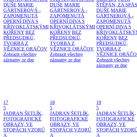
DUŠE
MARIE
DUŠE
MARIE
ŠTĚPÁN, ZA SPÁ
GÄRTNEROVÁ -
GÄRTNEROVÁ -
DUŠE
MARIE
ZAPOMENUTÁ
ZAPOMENUTÁ
GÄRTNEROVÁ -
OPERNÍ DIVA S
OPERNÍ DIVA S
ZAPOMENUTÁ
KŘIVOKLÁTSKÝMI
KŘIVOKLÁTSKÝMI
OPERNÍ DIVA S
KOŘENY
BEZ
KOŘENY
BEZ
KŘIVOKLÁTSKÝ
PŘEDSUDKŮ,
PŘEDSUDKŮ,
KOŘENY
BEZ
TVORBA Z
TVORBA Z
PŘEDSUDKŮ,
VĚZNICE ORÁČOV
VĚZNICE ORÁČOV
TVORBA Z
Zobrazit všechny
Zobrazit všechny
VĚZNICE ORÁČ
záznamy ze dne
záznamy ze dne
Zobrazit všechny
záznamy ze dne
17
18
19
5
5
5
JADRAN ŠETLÍK,
JADRAN ŠETLÍK,
JADRAN ŠETLÍK,
FOTOGRAFICKÉ
FOTOGRAFICKÉ
FOTOGRAFICKÉ
OBRAZY, VE
OBRAZY, VE
OBRAZY, VE
STOPÁCH VZORŮ
STOPÁCH VZORŮ
STOPÁCH VZOR
A
A
A