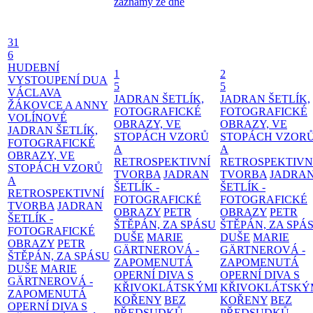
záznamy ze dne
31
6
HUDEBNÍ
1
2
VYSTOUPENÍ DUA
5
5
VÁCLAVA
JADRAN ŠETLÍK,
JADRAN ŠETLÍK,
ŽÁKOVCE A ANNY
FOTOGRAFICKÉ
FOTOGRAFICKÉ
VOLÍNOVÉ
OBRAZY, VE
OBRAZY, VE
JADRAN ŠETLÍK,
STOPÁCH VZORŮ
STOPÁCH VZOR
FOTOGRAFICKÉ
A
A
OBRAZY, VE
RETROSPEKTIVNÍ
RETROSPEKTIVN
STOPÁCH VZORŮ
TVORBA
JADRAN
TVORBA
JADRA
A
ŠETLÍK -
ŠETLÍK -
RETROSPEKTIVNÍ
FOTOGRAFICKÉ
FOTOGRAFICKÉ
TVORBA
JADRAN
OBRAZY
PETR
OBRAZY
PETR
ŠETLÍK -
ŠTĚPÁN, ZA SPÁSU
ŠTĚPÁN, ZA SPÁ
FOTOGRAFICKÉ
DUŠE
MARIE
DUŠE
MARIE
OBRAZY
PETR
GÄRTNEROVÁ -
GÄRTNEROVÁ -
ŠTĚPÁN, ZA SPÁSU
ZAPOMENUTÁ
ZAPOMENUTÁ
DUŠE
MARIE
OPERNÍ DIVA S
OPERNÍ DIVA S
GÄRTNEROVÁ -
KŘIVOKLÁTSKÝMI
KŘIVOKLÁTSKÝ
ZAPOMENUTÁ
KOŘENY
BEZ
KOŘENY
BEZ
OPERNÍ DIVA S
PŘEDSUDKŮ,
PŘEDSUDKŮ,