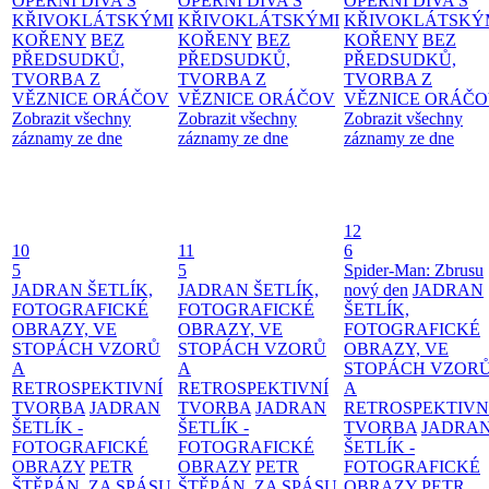
OPERNÍ DIVA S
OPERNÍ DIVA S
OPERNÍ DIVA S
KŘIVOKLÁTSKÝMI
KŘIVOKLÁTSKÝMI
KŘIVOKLÁTSKÝ
KOŘENY
BEZ
KOŘENY
BEZ
KOŘENY
BEZ
PŘEDSUDKŮ,
PŘEDSUDKŮ,
PŘEDSUDKŮ,
TVORBA Z
TVORBA Z
TVORBA Z
VĚZNICE ORÁČOV
VĚZNICE ORÁČOV
VĚZNICE ORÁČ
Zobrazit všechny
Zobrazit všechny
Zobrazit všechny
záznamy ze dne
záznamy ze dne
záznamy ze dne
12
10
11
6
5
5
Spider-Man: Zbrusu
JADRAN ŠETLÍK,
JADRAN ŠETLÍK,
nový den
JADRAN
FOTOGRAFICKÉ
FOTOGRAFICKÉ
ŠETLÍK,
OBRAZY, VE
OBRAZY, VE
FOTOGRAFICKÉ
STOPÁCH VZORŮ
STOPÁCH VZORŮ
OBRAZY, VE
A
A
STOPÁCH VZOR
RETROSPEKTIVNÍ
RETROSPEKTIVNÍ
A
TVORBA
JADRAN
TVORBA
JADRAN
RETROSPEKTIVN
ŠETLÍK -
ŠETLÍK -
TVORBA
JADRA
FOTOGRAFICKÉ
FOTOGRAFICKÉ
ŠETLÍK -
OBRAZY
PETR
OBRAZY
PETR
FOTOGRAFICKÉ
ŠTĚPÁN, ZA SPÁSU
ŠTĚPÁN, ZA SPÁSU
OBRAZY
PETR