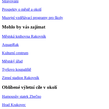
Stravování
Prospekty o městě a okolí
Muzejní vzdělávací programy pro školy
Mohlo by vás zajímat
Městská knihovna Rakovník
AquapRak
Kulturní centrum
Městský úřad
Tyršovo koupaliště
Zimní stadion Rakovník
Oblíbené výletní cíle v okolí
Hamousův statek Zbečno
Hrad Krakovec