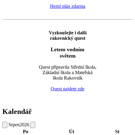
Herní plán zdarma
Vyzkoušejte i další
rakovnický quest
Letem vodním
světem
Quest připravila Střední škola,
Základní škola a Mateřská
škola Rakovník
Quest najdete zde
Kalendář
Srpen
2026
Po
Út
St