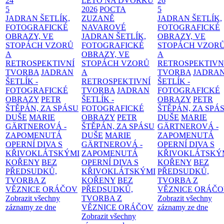
24
LÉTO NA DVORKU
26
5
2026
POCTA
5
JADRAN ŠETLÍK,
ZUZANĚ
JADRAN ŠETLÍK,
FOTOGRAFICKÉ
NAVAROVÉ
FOTOGRAFICKÉ
OBRAZY, VE
JADRAN ŠETLÍK,
OBRAZY, VE
STOPÁCH VZORŮ
FOTOGRAFICKÉ
STOPÁCH VZOR
A
OBRAZY, VE
A
RETROSPEKTIVNÍ
STOPÁCH VZORŮ
RETROSPEKTIVN
TVORBA
JADRAN
A
TVORBA
JADRA
ŠETLÍK -
RETROSPEKTIVNÍ
ŠETLÍK -
FOTOGRAFICKÉ
TVORBA
JADRAN
FOTOGRAFICKÉ
OBRAZY
PETR
ŠETLÍK -
OBRAZY
PETR
ŠTĚPÁN, ZA SPÁSU
FOTOGRAFICKÉ
ŠTĚPÁN, ZA SPÁ
DUŠE
MARIE
OBRAZY
PETR
DUŠE
MARIE
GÄRTNEROVÁ -
ŠTĚPÁN, ZA SPÁSU
GÄRTNEROVÁ -
ZAPOMENUTÁ
DUŠE
MARIE
ZAPOMENUTÁ
OPERNÍ DIVA S
GÄRTNEROVÁ -
OPERNÍ DIVA S
KŘIVOKLÁTSKÝMI
ZAPOMENUTÁ
KŘIVOKLÁTSKÝ
KOŘENY
BEZ
OPERNÍ DIVA S
KOŘENY
BEZ
PŘEDSUDKŮ,
KŘIVOKLÁTSKÝMI
PŘEDSUDKŮ,
TVORBA Z
KOŘENY
BEZ
TVORBA Z
VĚZNICE ORÁČOV
PŘEDSUDKŮ,
VĚZNICE ORÁČ
Zobrazit všechny
TVORBA Z
Zobrazit všechny
záznamy ze dne
VĚZNICE ORÁČOV
záznamy ze dne
Zobrazit všechny