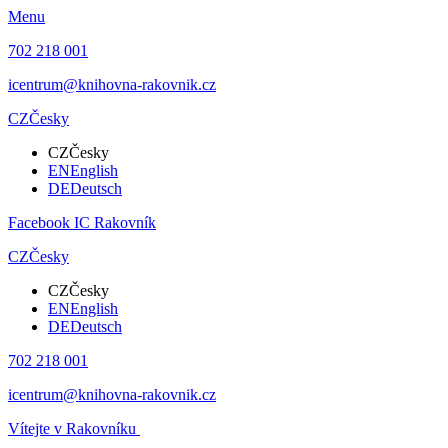
Menu
702 218 001
icentrum@knihovna-rakovnik.cz
CZ
Česky
CZ
Česky
EN
English
DE
Deutsch
Facebook IC Rakovník
CZ
Česky
CZ
Česky
EN
English
DE
Deutsch
702 218 001
icentrum@knihovna-rakovnik.cz
Vítejte v Rakovníku