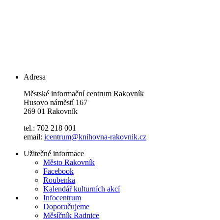
Adresa
Městské informační centrum Rakovník
Husovo náměstí 167
269 01 Rakovník
tel.: 702 218 001
email:
icentrum@knihovna-rakovnik.cz
Užitečné informace
Město Rakovník
Facebook
Roubenka
Kalendář kulturních akcí
Infocentrum
Doporučujeme
Měsíčník Radnice