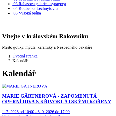
03
Rabasova galerie a synagoga
04
Roubenka Lechnýřovna
05
Vysoká brána
Vítejte v královském Rakovníku
Město gotiky, mýdla, keramiky a Nezbedného bakaláře
Úvodní stránka
Kalendář
Kalendář
MARIE GÄRTNEROVÁ - ZAPOMENUTÁ
OPERNÍ DIVA S KŘIVOKLÁTSKÝMI KOŘENY
1. 7. 2026 od 10:00 - 6. 9. 2026 do 17:00