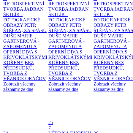
RETROSPEKTIVNÍ
RETROSPEKTIVNÍ
RETROSPEKTIVN
TVORBA
JADRAN
TVORBA
JADRAN
TVORBA
JADRA
ŠETLÍK -
ŠETLÍK -
ŠETLÍK -
FOTOGRAFICKÉ
FOTOGRAFICKÉ
FOTOGRAFICKÉ
OBRAZY
PETR
OBRAZY
PETR
OBRAZY
PETR
ŠTĚPÁN, ZA SPÁSU
ŠTĚPÁN, ZA SPÁSU
ŠTĚPÁN, ZA SPÁ
DUŠE
MARIE
DUŠE
MARIE
DUŠE
MARIE
GÄRTNEROVÁ -
GÄRTNEROVÁ -
GÄRTNEROVÁ -
ZAPOMENUTÁ
ZAPOMENUTÁ
ZAPOMENUTÁ
OPERNÍ DIVA S
OPERNÍ DIVA S
OPERNÍ DIVA S
KŘIVOKLÁTSKÝMI
KŘIVOKLÁTSKÝMI
KŘIVOKLÁTSKÝ
KOŘENY
BEZ
KOŘENY
BEZ
KOŘENY
BEZ
PŘEDSUDKŮ,
PŘEDSUDKŮ,
PŘEDSUDKŮ,
TVORBA Z
TVORBA Z
TVORBA Z
VĚZNICE ORÁČOV
VĚZNICE ORÁČOV
VĚZNICE ORÁČ
Zobrazit všechny
Zobrazit všechny
Zobrazit všechny
záznamy ze dne
záznamy ze dne
záznamy ze dne
25
7