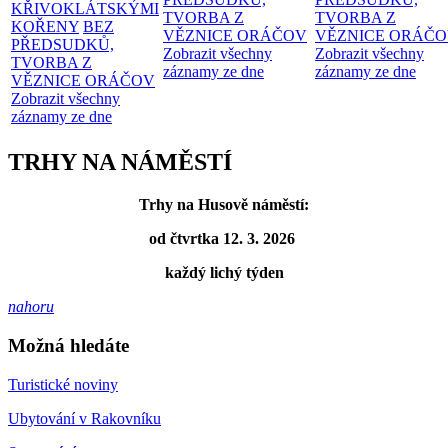
KŘIVOKLÁTSKÝMI
TVORBA Z
TVORBA Z
KOŘENY
BEZ
VĚZNICE ORÁČOV
VĚZNICE ORÁČ
PŘEDSUDKŮ,
Zobrazit všechny
Zobrazit všechny
TVORBA Z
záznamy ze dne
záznamy ze dne
VĚZNICE ORÁČOV
Zobrazit všechny
záznamy ze dne
TRHY NA NÁMĚSTÍ
Trhy na Husově náměstí:
od čtvrtka 12. 3. 2026
každý lichý týden
nahoru
Možná hledáte
Turistické noviny
Ubytování v Rakovníku