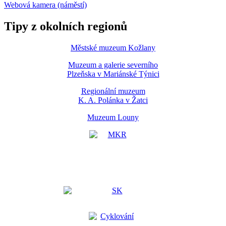
Webová kamera (náměstí)
Tipy z okolních regionů
Městské muzeum Kožlany
Muzeum a galerie severního
Plzeňska v Mariánské Týnici
Regionální muzeum
K. A. Polánka v Žatci
Muzeum Louny