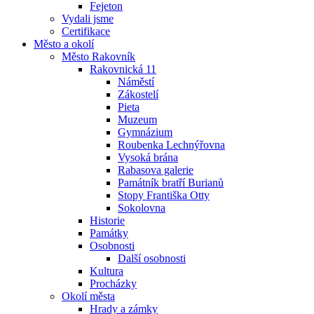
Fejeton
Vydali jsme
Certifikace
Město a okolí
Město Rakovník
Rakovnická 11
Náměstí
Zákostelí
Pieta
Muzeum
Gymnázium
Roubenka Lechnýřovna
Vysoká brána
Rabasova galerie
Památník bratří Burianů
Stopy Františka Otty
Sokolovna
Historie
Památky
Osobnosti
Další osobnosti
Kultura
Procházky
Okolí města
Hrady a zámky