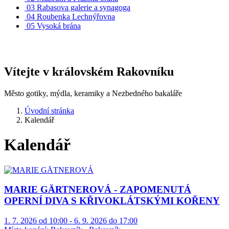
03
Rabasova galerie a synagoga
04
Roubenka Lechnýřovna
05
Vysoká brána
Vítejte v královském Rakovníku
Město gotiky, mýdla, keramiky a Nezbedného bakaláře
Úvodní stránka
Kalendář
Kalendář
MARIE GÄRTNEROVÁ - ZAPOMENUTÁ
OPERNÍ DIVA S KŘIVOKLÁTSKÝMI KOŘENY
1. 7. 2026 od 10:00 - 6. 9. 2026 do 17:00