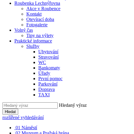
Roubenka Lechnýřovna
Akce v Roubence
Kontakt
Otevírací doba
Fotogalerie
Volný čas
Tipy na výlety
Praktické informace
Služby
Ubytování
Stravování
WC
Bankomaty
Úřady
První pomoc
Parkování
Doprava
TAXI
Hledaný výraz
Hledat
rozšířené vyhledávání
01
Náměstí
02
Muzeum a Pražská brána