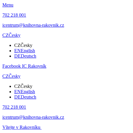
Menu
702 218 001
icentrum@knihovna-rakovnik.cz
CZ
Česky
CZ
Česky
EN
English
DE
Deutsch
Facebook IC Rakovník
CZ
Česky
CZ
Česky
EN
English
DE
Deutsch
702 218 001
icentrum@knihovna-rakovnik.cz
Vítejte v Rakovníku