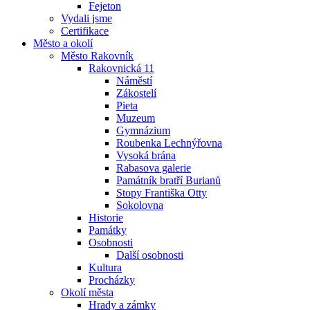
Fejeton
Vydali jsme
Certifikace
Město a okolí
Město Rakovník
Rakovnická 11
Náměstí
Zákostelí
Pieta
Muzeum
Gymnázium
Roubenka Lechnýřovna
Vysoká brána
Rabasova galerie
Památník bratří Burianů
Stopy Františka Otty
Sokolovna
Historie
Památky
Osobnosti
Další osobnosti
Kultura
Procházky
Okolí města
Hrady a zámky