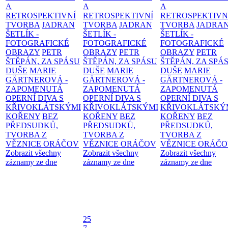
A
A
A
RETROSPEKTIVNÍ
RETROSPEKTIVNÍ
RETROSPEKTIVN
TVORBA
JADRAN
TVORBA
JADRAN
TVORBA
JADRA
ŠETLÍK -
ŠETLÍK -
ŠETLÍK -
FOTOGRAFICKÉ
FOTOGRAFICKÉ
FOTOGRAFICKÉ
OBRAZY
PETR
OBRAZY
PETR
OBRAZY
PETR
ŠTĚPÁN, ZA SPÁSU
ŠTĚPÁN, ZA SPÁSU
ŠTĚPÁN, ZA SPÁ
DUŠE
MARIE
DUŠE
MARIE
DUŠE
MARIE
GÄRTNEROVÁ -
GÄRTNEROVÁ -
GÄRTNEROVÁ -
ZAPOMENUTÁ
ZAPOMENUTÁ
ZAPOMENUTÁ
OPERNÍ DIVA S
OPERNÍ DIVA S
OPERNÍ DIVA S
KŘIVOKLÁTSKÝMI
KŘIVOKLÁTSKÝMI
KŘIVOKLÁTSKÝ
KOŘENY
BEZ
KOŘENY
BEZ
KOŘENY
BEZ
PŘEDSUDKŮ,
PŘEDSUDKŮ,
PŘEDSUDKŮ,
TVORBA Z
TVORBA Z
TVORBA Z
VĚZNICE ORÁČOV
VĚZNICE ORÁČOV
VĚZNICE ORÁČ
Zobrazit všechny
Zobrazit všechny
Zobrazit všechny
záznamy ze dne
záznamy ze dne
záznamy ze dne
25