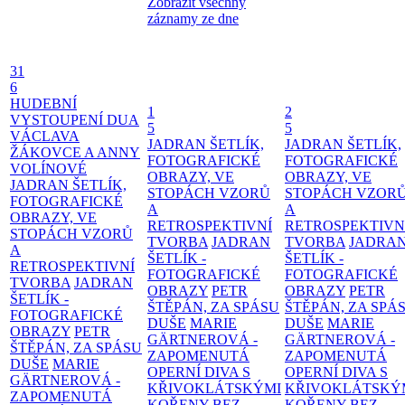
Zobrazit všechny
záznamy ze dne
31
6
HUDEBNÍ
1
2
VYSTOUPENÍ DUA
5
5
VÁCLAVA
JADRAN ŠETLÍK,
JADRAN ŠETLÍK,
ŽÁKOVCE A ANNY
FOTOGRAFICKÉ
FOTOGRAFICKÉ
VOLÍNOVÉ
OBRAZY, VE
OBRAZY, VE
JADRAN ŠETLÍK,
STOPÁCH VZORŮ
STOPÁCH VZOR
FOTOGRAFICKÉ
A
A
OBRAZY, VE
RETROSPEKTIVNÍ
RETROSPEKTIVN
STOPÁCH VZORŮ
TVORBA
JADRAN
TVORBA
JADRA
A
ŠETLÍK -
ŠETLÍK -
RETROSPEKTIVNÍ
FOTOGRAFICKÉ
FOTOGRAFICKÉ
TVORBA
JADRAN
OBRAZY
PETR
OBRAZY
PETR
ŠETLÍK -
ŠTĚPÁN, ZA SPÁSU
ŠTĚPÁN, ZA SPÁ
FOTOGRAFICKÉ
DUŠE
MARIE
DUŠE
MARIE
OBRAZY
PETR
GÄRTNEROVÁ -
GÄRTNEROVÁ -
ŠTĚPÁN, ZA SPÁSU
ZAPOMENUTÁ
ZAPOMENUTÁ
DUŠE
MARIE
OPERNÍ DIVA S
OPERNÍ DIVA S
GÄRTNEROVÁ -
KŘIVOKLÁTSKÝMI
KŘIVOKLÁTSKÝ
ZAPOMENUTÁ
KOŘENY
BEZ
KOŘENY
BEZ