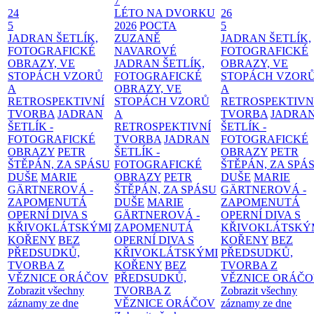
7
24
LÉTO NA DVORKU
26
5
2026
POCTA
5
JADRAN ŠETLÍK,
ZUZANĚ
JADRAN ŠETLÍK,
FOTOGRAFICKÉ
NAVAROVÉ
FOTOGRAFICKÉ
OBRAZY, VE
JADRAN ŠETLÍK,
OBRAZY, VE
STOPÁCH VZORŮ
FOTOGRAFICKÉ
STOPÁCH VZOR
A
OBRAZY, VE
A
RETROSPEKTIVNÍ
STOPÁCH VZORŮ
RETROSPEKTIVN
TVORBA
JADRAN
A
TVORBA
JADRA
ŠETLÍK -
RETROSPEKTIVNÍ
ŠETLÍK -
FOTOGRAFICKÉ
TVORBA
JADRAN
FOTOGRAFICKÉ
OBRAZY
PETR
ŠETLÍK -
OBRAZY
PETR
ŠTĚPÁN, ZA SPÁSU
FOTOGRAFICKÉ
ŠTĚPÁN, ZA SPÁ
DUŠE
MARIE
OBRAZY
PETR
DUŠE
MARIE
GÄRTNEROVÁ -
ŠTĚPÁN, ZA SPÁSU
GÄRTNEROVÁ -
ZAPOMENUTÁ
DUŠE
MARIE
ZAPOMENUTÁ
OPERNÍ DIVA S
GÄRTNEROVÁ -
OPERNÍ DIVA S
KŘIVOKLÁTSKÝMI
ZAPOMENUTÁ
KŘIVOKLÁTSKÝ
KOŘENY
BEZ
OPERNÍ DIVA S
KOŘENY
BEZ
PŘEDSUDKŮ,
KŘIVOKLÁTSKÝMI
PŘEDSUDKŮ,
TVORBA Z
KOŘENY
BEZ
TVORBA Z
VĚZNICE ORÁČOV
PŘEDSUDKŮ,
VĚZNICE ORÁČ
Zobrazit všechny
TVORBA Z
Zobrazit všechny
záznamy ze dne
VĚZNICE ORÁČOV
záznamy ze dne