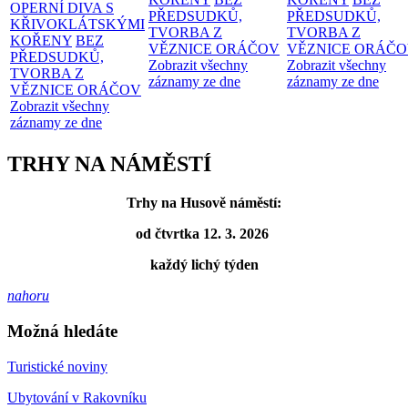
OPERNÍ DIVA S
PŘEDSUDKŮ,
PŘEDSUDKŮ,
KŘIVOKLÁTSKÝMI
TVORBA Z
TVORBA Z
KOŘENY
BEZ
VĚZNICE ORÁČOV
VĚZNICE ORÁČ
PŘEDSUDKŮ,
Zobrazit všechny
Zobrazit všechny
TVORBA Z
záznamy ze dne
záznamy ze dne
VĚZNICE ORÁČOV
Zobrazit všechny
záznamy ze dne
TRHY NA NÁMĚSTÍ
Trhy na Husově náměstí:
od čtvrtka 12. 3. 2026
každý lichý týden
nahoru
Možná hledáte
Turistické noviny
Ubytování v Rakovníku