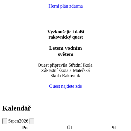
Herní plán zdarma
Vyzkoušejte i další
rakovnický quest
Letem vodním
světem
Quest připravila Střední škola,
Základní škola a Mateřská
škola Rakovník
Quest najdete zde
Kalendář
Srpen
2026
Po
Út
St