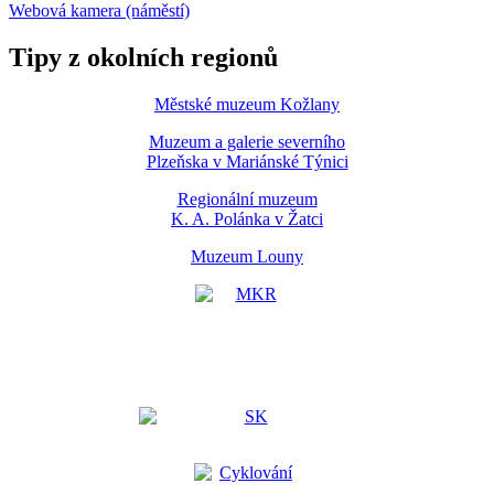
Webová kamera (náměstí)
Tipy z okolních regionů
Městské muzeum Kožlany
Muzeum a galerie severního
Plzeňska v Mariánské Týnici
Regionální muzeum
K. A. Polánka v Žatci
Muzeum Louny