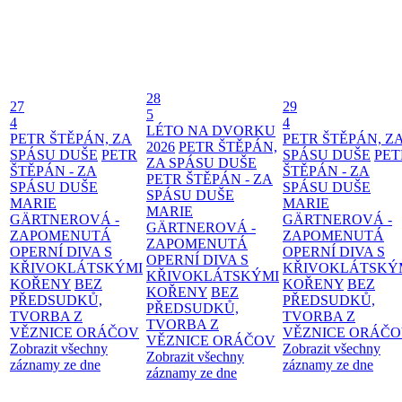
28
27
29
5
4
4
LÉTO NA DVORKU
PETR ŠTĚPÁN, ZA
PETR ŠTĚPÁN, Z
2026
PETR ŠTĚPÁN,
SPÁSU DUŠE
PETR
SPÁSU DUŠE
PET
ZA SPÁSU DUŠE
ŠTĚPÁN - ZA
ŠTĚPÁN - ZA
PETR ŠTĚPÁN - ZA
SPÁSU DUŠE
SPÁSU DUŠE
SPÁSU DUŠE
MARIE
MARIE
MARIE
GÄRTNEROVÁ -
GÄRTNEROVÁ -
GÄRTNEROVÁ -
ZAPOMENUTÁ
ZAPOMENUTÁ
ZAPOMENUTÁ
OPERNÍ DIVA S
OPERNÍ DIVA S
OPERNÍ DIVA S
KŘIVOKLÁTSKÝMI
KŘIVOKLÁTSKÝ
KŘIVOKLÁTSKÝMI
KOŘENY
BEZ
KOŘENY
BEZ
KOŘENY
BEZ
PŘEDSUDKŮ,
PŘEDSUDKŮ,
PŘEDSUDKŮ,
TVORBA Z
TVORBA Z
TVORBA Z
VĚZNICE ORÁČOV
VĚZNICE ORÁČ
VĚZNICE ORÁČOV
Zobrazit všechny
Zobrazit všechny
Zobrazit všechny
záznamy ze dne
záznamy ze dne
záznamy ze dne