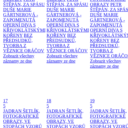
ŠTĚPÁN, ZA SPÁSU
ŠTĚPÁN, ZA SPÁSU
OBRAZY
PETR
DUŠE
MARIE
DUŠE
MARIE
ŠTĚPÁN, ZA SPÁ
GÄRTNEROVÁ -
GÄRTNEROVÁ -
DUŠE
MARIE
ZAPOMENUTÁ
ZAPOMENUTÁ
GÄRTNEROVÁ -
OPERNÍ DIVA S
OPERNÍ DIVA S
ZAPOMENUTÁ
KŘIVOKLÁTSKÝMI
KŘIVOKLÁTSKÝMI
OPERNÍ DIVA S
KOŘENY
BEZ
KOŘENY
BEZ
KŘIVOKLÁTSKÝ
PŘEDSUDKŮ,
PŘEDSUDKŮ,
KOŘENY
BEZ
TVORBA Z
TVORBA Z
PŘEDSUDKŮ,
VĚZNICE ORÁČOV
VĚZNICE ORÁČOV
TVORBA Z
Zobrazit všechny
Zobrazit všechny
VĚZNICE ORÁČ
záznamy ze dne
záznamy ze dne
Zobrazit všechny
záznamy ze dne
17
18
19
5
5
5
JADRAN ŠETLÍK,
JADRAN ŠETLÍK,
JADRAN ŠETLÍK,
FOTOGRAFICKÉ
FOTOGRAFICKÉ
FOTOGRAFICKÉ
OBRAZY, VE
OBRAZY, VE
OBRAZY, VE
STOPÁCH VZORŮ
STOPÁCH VZORŮ
STOPÁCH VZOR