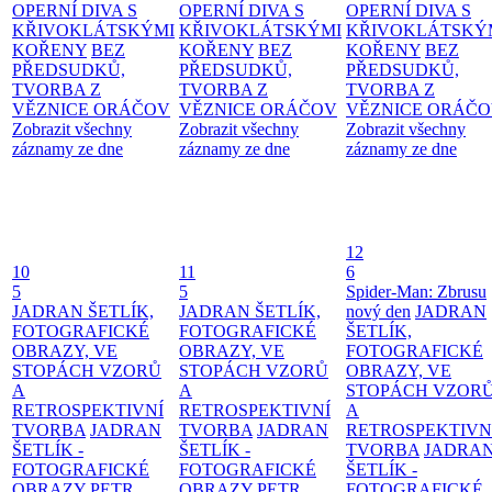
OPERNÍ DIVA S
OPERNÍ DIVA S
OPERNÍ DIVA S
KŘIVOKLÁTSKÝMI
KŘIVOKLÁTSKÝMI
KŘIVOKLÁTSKÝ
KOŘENY
BEZ
KOŘENY
BEZ
KOŘENY
BEZ
PŘEDSUDKŮ,
PŘEDSUDKŮ,
PŘEDSUDKŮ,
TVORBA Z
TVORBA Z
TVORBA Z
VĚZNICE ORÁČOV
VĚZNICE ORÁČOV
VĚZNICE ORÁČ
Zobrazit všechny
Zobrazit všechny
Zobrazit všechny
záznamy ze dne
záznamy ze dne
záznamy ze dne
12
10
11
6
5
5
Spider-Man: Zbrusu
JADRAN ŠETLÍK,
JADRAN ŠETLÍK,
nový den
JADRAN
FOTOGRAFICKÉ
FOTOGRAFICKÉ
ŠETLÍK,
OBRAZY, VE
OBRAZY, VE
FOTOGRAFICKÉ
STOPÁCH VZORŮ
STOPÁCH VZORŮ
OBRAZY, VE
A
A
STOPÁCH VZOR
RETROSPEKTIVNÍ
RETROSPEKTIVNÍ
A
TVORBA
JADRAN
TVORBA
JADRAN
RETROSPEKTIVN
ŠETLÍK -
ŠETLÍK -
TVORBA
JADRA
FOTOGRAFICKÉ
FOTOGRAFICKÉ
ŠETLÍK -
OBRAZY
PETR
OBRAZY
PETR
FOTOGRAFICKÉ