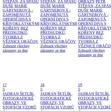
ŠTĚPÁN, ZA SPÁSU
ŠTĚPÁN, ZA SPÁSU
OBRAZY
PETR
DUŠE
MARIE
DUŠE
MARIE
ŠTĚPÁN, ZA SPÁ
GÄRTNEROVÁ -
GÄRTNEROVÁ -
DUŠE
MARIE
ZAPOMENUTÁ
ZAPOMENUTÁ
GÄRTNEROVÁ -
OPERNÍ DIVA S
OPERNÍ DIVA S
ZAPOMENUTÁ
KŘIVOKLÁTSKÝMI
KŘIVOKLÁTSKÝMI
OPERNÍ DIVA S
KOŘENY
BEZ
KOŘENY
BEZ
KŘIVOKLÁTSKÝ
PŘEDSUDKŮ,
PŘEDSUDKŮ,
KOŘENY
BEZ
TVORBA Z
TVORBA Z
PŘEDSUDKŮ,
VĚZNICE ORÁČOV
VĚZNICE ORÁČOV
TVORBA Z
Zobrazit všechny
Zobrazit všechny
VĚZNICE ORÁČ
záznamy ze dne
záznamy ze dne
Zobrazit všechny
záznamy ze dne
17
18
19
5
5
5
JADRAN ŠETLÍK,
JADRAN ŠETLÍK,
JADRAN ŠETLÍK,
FOTOGRAFICKÉ
FOTOGRAFICKÉ
FOTOGRAFICKÉ
OBRAZY, VE
OBRAZY, VE
OBRAZY, VE
STOPÁCH VZORŮ
STOPÁCH VZORŮ
STOPÁCH VZOR