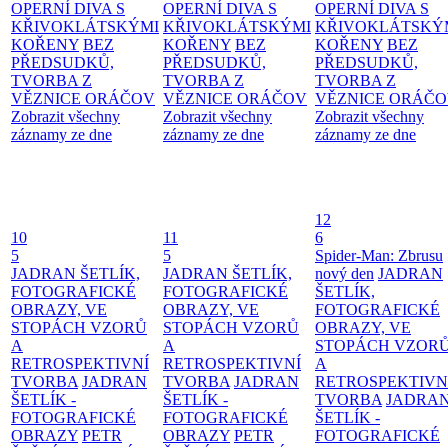
OPERNÍ DIVA S
OPERNÍ DIVA S
OPERNÍ DIVA S
KŘIVOKLÁTSKÝMI
KŘIVOKLÁTSKÝMI
KŘIVOKLÁTSKÝ
KOŘENY
BEZ
KOŘENY
BEZ
KOŘENY
BEZ
PŘEDSUDKŮ,
PŘEDSUDKŮ,
PŘEDSUDKŮ,
TVORBA Z
TVORBA Z
TVORBA Z
VĚZNICE ORÁČOV
VĚZNICE ORÁČOV
VĚZNICE ORÁČ
Zobrazit všechny
Zobrazit všechny
Zobrazit všechny
záznamy ze dne
záznamy ze dne
záznamy ze dne
12
10
11
6
5
5
Spider-Man: Zbrusu
JADRAN ŠETLÍK,
JADRAN ŠETLÍK,
nový den
JADRAN
FOTOGRAFICKÉ
FOTOGRAFICKÉ
ŠETLÍK,
OBRAZY, VE
OBRAZY, VE
FOTOGRAFICKÉ
STOPÁCH VZORŮ
STOPÁCH VZORŮ
OBRAZY, VE
A
A
STOPÁCH VZOR
RETROSPEKTIVNÍ
RETROSPEKTIVNÍ
A
TVORBA
JADRAN
TVORBA
JADRAN
RETROSPEKTIVN
ŠETLÍK -
ŠETLÍK -
TVORBA
JADRA
FOTOGRAFICKÉ
FOTOGRAFICKÉ
ŠETLÍK -
OBRAZY
PETR
OBRAZY
PETR
FOTOGRAFICKÉ