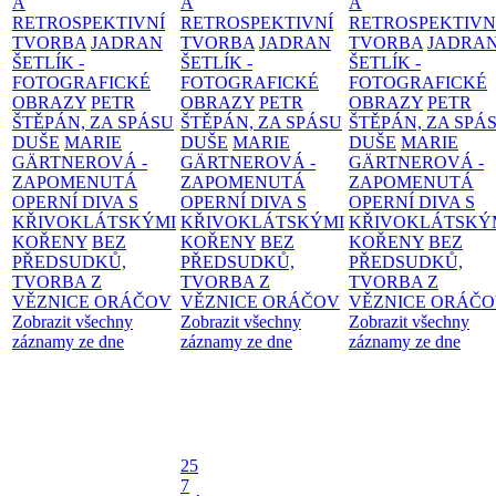
A
A
A
RETROSPEKTIVNÍ
RETROSPEKTIVNÍ
RETROSPEKTIVN
TVORBA
JADRAN
TVORBA
JADRAN
TVORBA
JADRA
ŠETLÍK -
ŠETLÍK -
ŠETLÍK -
FOTOGRAFICKÉ
FOTOGRAFICKÉ
FOTOGRAFICKÉ
OBRAZY
PETR
OBRAZY
PETR
OBRAZY
PETR
ŠTĚPÁN, ZA SPÁSU
ŠTĚPÁN, ZA SPÁSU
ŠTĚPÁN, ZA SPÁ
DUŠE
MARIE
DUŠE
MARIE
DUŠE
MARIE
GÄRTNEROVÁ -
GÄRTNEROVÁ -
GÄRTNEROVÁ -
ZAPOMENUTÁ
ZAPOMENUTÁ
ZAPOMENUTÁ
OPERNÍ DIVA S
OPERNÍ DIVA S
OPERNÍ DIVA S
KŘIVOKLÁTSKÝMI
KŘIVOKLÁTSKÝMI
KŘIVOKLÁTSKÝ
KOŘENY
BEZ
KOŘENY
BEZ
KOŘENY
BEZ
PŘEDSUDKŮ,
PŘEDSUDKŮ,
PŘEDSUDKŮ,
TVORBA Z
TVORBA Z
TVORBA Z
VĚZNICE ORÁČOV
VĚZNICE ORÁČOV
VĚZNICE ORÁČ
Zobrazit všechny
Zobrazit všechny
Zobrazit všechny
záznamy ze dne
záznamy ze dne
záznamy ze dne
25
7