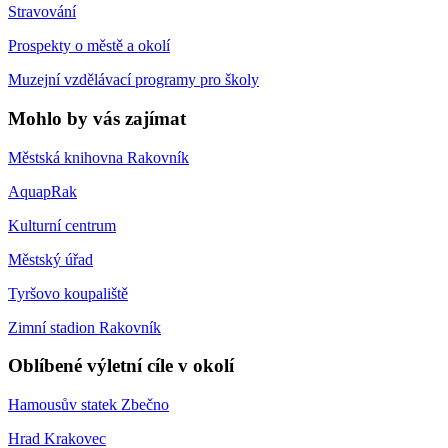
Stravování
Prospekty o městě a okolí
Muzejní vzdělávací programy pro školy
Mohlo by vás zajímat
Městská knihovna Rakovník
AquapRak
Kulturní centrum
Městský úřad
Tyršovo koupaliště
Zimní stadion Rakovník
Oblíbené výletní cíle v okolí
Hamousův statek Zbečno
Hrad Krakovec