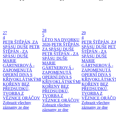
28
27
29
5
4
4
LÉTO NA DVORKU
PETR ŠTĚPÁN, ZA
PETR ŠTĚPÁN, Z
2026
PETR ŠTĚPÁN,
SPÁSU DUŠE
PETR
SPÁSU DUŠE
PET
ZA SPÁSU DUŠE
ŠTĚPÁN - ZA
ŠTĚPÁN - ZA
PETR ŠTĚPÁN - ZA
SPÁSU DUŠE
SPÁSU DUŠE
SPÁSU DUŠE
MARIE
MARIE
MARIE
GÄRTNEROVÁ -
GÄRTNEROVÁ -
GÄRTNEROVÁ -
ZAPOMENUTÁ
ZAPOMENUTÁ
ZAPOMENUTÁ
OPERNÍ DIVA S
OPERNÍ DIVA S
OPERNÍ DIVA S
KŘIVOKLÁTSKÝMI
KŘIVOKLÁTSKÝ
KŘIVOKLÁTSKÝMI
KOŘENY
BEZ
KOŘENY
BEZ
KOŘENY
BEZ
PŘEDSUDKŮ,
PŘEDSUDKŮ,
PŘEDSUDKŮ,
TVORBA Z
TVORBA Z
TVORBA Z
VĚZNICE ORÁČOV
VĚZNICE ORÁČ
VĚZNICE ORÁČOV
Zobrazit všechny
Zobrazit všechny
Zobrazit všechny
záznamy ze dne
záznamy ze dne
záznamy ze dne