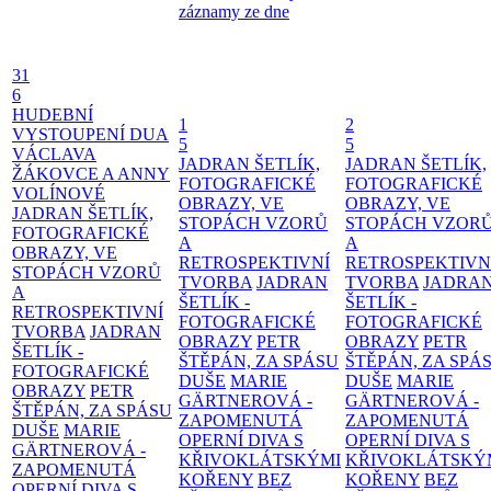
záznamy ze dne
31
6
HUDEBNÍ
1
2
VYSTOUPENÍ DUA
5
5
VÁCLAVA
JADRAN ŠETLÍK,
JADRAN ŠETLÍK,
ŽÁKOVCE A ANNY
FOTOGRAFICKÉ
FOTOGRAFICKÉ
VOLÍNOVÉ
OBRAZY, VE
OBRAZY, VE
JADRAN ŠETLÍK,
STOPÁCH VZORŮ
STOPÁCH VZOR
FOTOGRAFICKÉ
A
A
OBRAZY, VE
RETROSPEKTIVNÍ
RETROSPEKTIVN
STOPÁCH VZORŮ
TVORBA
JADRAN
TVORBA
JADRA
A
ŠETLÍK -
ŠETLÍK -
RETROSPEKTIVNÍ
FOTOGRAFICKÉ
FOTOGRAFICKÉ
TVORBA
JADRAN
OBRAZY
PETR
OBRAZY
PETR
ŠETLÍK -
ŠTĚPÁN, ZA SPÁSU
ŠTĚPÁN, ZA SPÁ
FOTOGRAFICKÉ
DUŠE
MARIE
DUŠE
MARIE
OBRAZY
PETR
GÄRTNEROVÁ -
GÄRTNEROVÁ -
ŠTĚPÁN, ZA SPÁSU
ZAPOMENUTÁ
ZAPOMENUTÁ
DUŠE
MARIE
OPERNÍ DIVA S
OPERNÍ DIVA S
GÄRTNEROVÁ -
KŘIVOKLÁTSKÝMI
KŘIVOKLÁTSKÝ
ZAPOMENUTÁ
KOŘENY
BEZ
KOŘENY
BEZ
OPERNÍ DIVA S