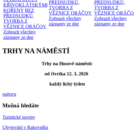
PŘEDSUDKŮ,
PŘEDSUDKŮ,
KŘIVOKLÁTSKÝMI
TVORBA Z
TVORBA Z
KOŘENY
BEZ
VĚZNICE ORÁČOV
VĚZNICE ORÁČ
PŘEDSUDKŮ,
Zobrazit všechny
Zobrazit všechny
TVORBA Z
záznamy ze dne
záznamy ze dne
VĚZNICE ORÁČOV
Zobrazit všechny
záznamy ze dne
TRHY NA NÁMĚSTÍ
Trhy na Husově náměstí:
od čtvrtka 12. 3. 2026
každý lichý týden
nahoru
Možná hledáte
Turistické noviny
Ubytování v Rakovníku