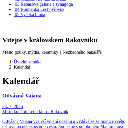
03
Rabasova galerie a synagoga
04
Roubenka Lechnýřovna
05
Vysoká brána
Vítejte v královském Rakovníku
Město gotiky, mýdla, keramiky a Nezbedného bakaláře
Úvodní stránka
Kalendář
Kalendář
Odvážná Vaiana
24. 7. 2026
Místo konání:
Letní kino - Rakovník
Odvážná Vaiana vyslyší volání oceánu a vydává se za hranice svého
ostrova na nebezpečnou cestu. Společně s polobohem Mauim musí