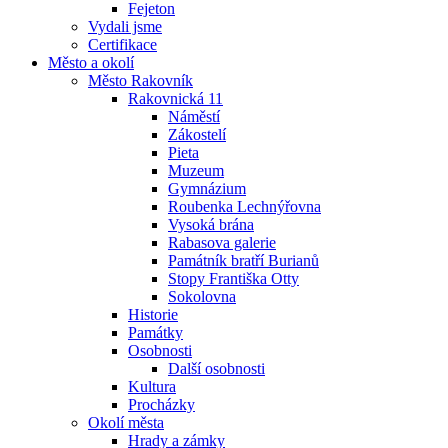
Fejeton
Vydali jsme
Certifikace
Město a okolí
Město Rakovník
Rakovnická 11
Náměstí
Zákostelí
Pieta
Muzeum
Gymnázium
Roubenka Lechnýřovna
Vysoká brána
Rabasova galerie
Památník bratří Burianů
Stopy Františka Otty
Sokolovna
Historie
Památky
Osobnosti
Další osobnosti
Kultura
Procházky
Okolí města
Hrady a zámky