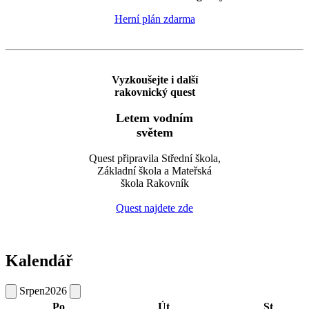
Herní plán zdarma
Vyzkoušejte i další
rakovnický quest
Letem vodním
světem
Quest připravila Střední škola,
Základní škola a Mateřská
škola Rakovník
Quest najdete zde
Kalendář
Srpen
2026
Po
Út
St