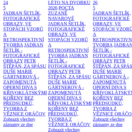
24
LÉTO NA DVORKU
26
5
2026
POCTA
5
JADRAN ŠETLÍK,
ZUZANĚ
JADRAN ŠETLÍK,
FOTOGRAFICKÉ
NAVAROVÉ
FOTOGRAFICKÉ
OBRAZY, VE
JADRAN ŠETLÍK,
OBRAZY, VE
STOPÁCH VZORŮ
FOTOGRAFICKÉ
STOPÁCH VZOR
A
OBRAZY, VE
A
RETROSPEKTIVNÍ
STOPÁCH VZORŮ
RETROSPEKTIVN
TVORBA
JADRAN
A
TVORBA
JADRA
ŠETLÍK -
RETROSPEKTIVNÍ
ŠETLÍK -
FOTOGRAFICKÉ
TVORBA
JADRAN
FOTOGRAFICKÉ
OBRAZY
PETR
ŠETLÍK -
OBRAZY
PETR
ŠTĚPÁN, ZA SPÁSU
FOTOGRAFICKÉ
ŠTĚPÁN, ZA SPÁ
DUŠE
MARIE
OBRAZY
PETR
DUŠE
MARIE
GÄRTNEROVÁ -
ŠTĚPÁN, ZA SPÁSU
GÄRTNEROVÁ -
ZAPOMENUTÁ
DUŠE
MARIE
ZAPOMENUTÁ
OPERNÍ DIVA S
GÄRTNEROVÁ -
OPERNÍ DIVA S
KŘIVOKLÁTSKÝMI
ZAPOMENUTÁ
KŘIVOKLÁTSKÝ
KOŘENY
BEZ
OPERNÍ DIVA S
KOŘENY
BEZ
PŘEDSUDKŮ,
KŘIVOKLÁTSKÝMI
PŘEDSUDKŮ,
TVORBA Z
KOŘENY
BEZ
TVORBA Z
VĚZNICE ORÁČOV
PŘEDSUDKŮ,
VĚZNICE ORÁČ
Zobrazit všechny
TVORBA Z
Zobrazit všechny
záznamy ze dne
VĚZNICE ORÁČOV
záznamy ze dne
Zobrazit všechny