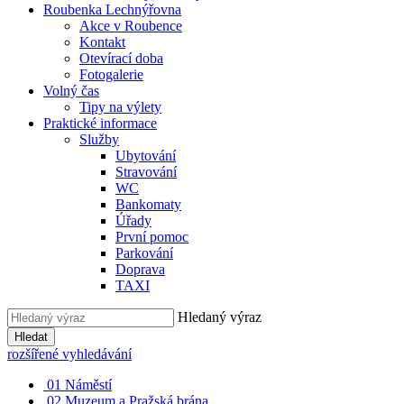
Roubenka Lechnýřovna
Akce v Roubence
Kontakt
Otevírací doba
Fotogalerie
Volný čas
Tipy na výlety
Praktické informace
Služby
Ubytování
Stravování
WC
Bankomaty
Úřady
První pomoc
Parkování
Doprava
TAXI
Hledaný výraz
Hledat
rozšířené vyhledávání
01
Náměstí
02
Muzeum a Pražská brána