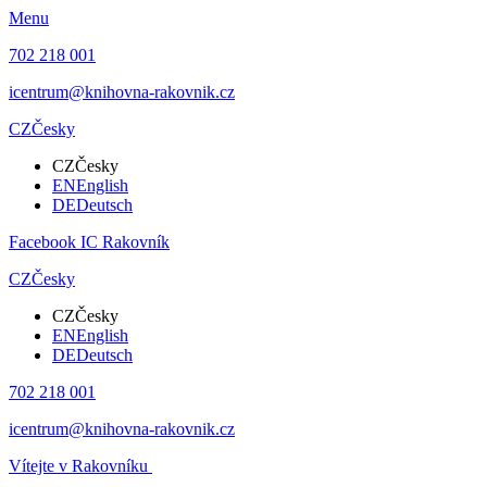
Menu
702 218 001
icentrum@knihovna-rakovnik.cz
CZ
Česky
CZ
Česky
EN
English
DE
Deutsch
Facebook IC Rakovník
CZ
Česky
CZ
Česky
EN
English
DE
Deutsch
702 218 001
icentrum@knihovna-rakovnik.cz
Vítejte v Rakovníku