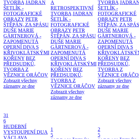
TVORBA
JADRAN
A
TVORBA
JADRA
ŠETLÍK -
RETROSPEKTIVNÍ
ŠETLÍK -
FOTOGRAFICKÉ
TVORBA
JADRAN
FOTOGRAFICKÉ
OBRAZY
PETR
ŠETLÍK -
OBRAZY
PETR
ŠTĚPÁN, ZA SPÁSU
FOTOGRAFICKÉ
ŠTĚPÁN, ZA SPÁ
DUŠE
MARIE
OBRAZY
PETR
DUŠE
MARIE
GÄRTNEROVÁ -
ŠTĚPÁN, ZA SPÁSU
GÄRTNEROVÁ -
ZAPOMENUTÁ
DUŠE
MARIE
ZAPOMENUTÁ
OPERNÍ DIVA S
GÄRTNEROVÁ -
OPERNÍ DIVA S
KŘIVOKLÁTSKÝMI
ZAPOMENUTÁ
KŘIVOKLÁTSKÝ
KOŘENY
BEZ
OPERNÍ DIVA S
KOŘENY
BEZ
PŘEDSUDKŮ,
KŘIVOKLÁTSKÝMI
PŘEDSUDKŮ,
TVORBA Z
KOŘENY
BEZ
TVORBA Z
VĚZNICE ORÁČOV
PŘEDSUDKŮ,
VĚZNICE ORÁČ
Zobrazit všechny
TVORBA Z
Zobrazit všechny
záznamy ze dne
VĚZNICE ORÁČOV
záznamy ze dne
Zobrazit všechny
záznamy ze dne
31
6
HUDEBNÍ
1
2
VYSTOUPENÍ DUA
5
5
VÁCLAVA