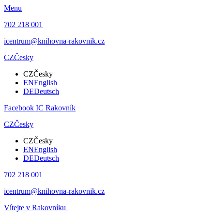
Menu
702 218 001
icentrum@knihovna-rakovnik.cz
CZ
Česky
CZ
Česky
EN
English
DE
Deutsch
Facebook IC Rakovník
CZ
Česky
CZ
Česky
EN
English
DE
Deutsch
702 218 001
icentrum@knihovna-rakovnik.cz
Vítejte v Rakovníku