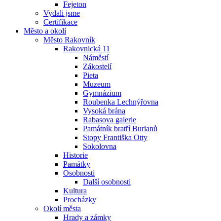
Fejeton
Vydali jsme
Certifikace
Město a okolí
Město Rakovník
Rakovnická 11
Náměstí
Zákostelí
Pieta
Muzeum
Gymnázium
Roubenka Lechnýřovna
Vysoká brána
Rabasova galerie
Památník bratří Burianů
Stopy Františka Otty
Sokolovna
Historie
Památky
Osobnosti
Další osobnosti
Kultura
Procházky
Okolí města
Hrady a zámky