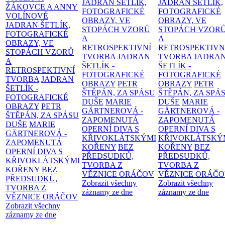
JADRAN ŠETLÍK,
JADRAN ŠETLÍK,
ŽÁKOVCE A ANNY
FOTOGRAFICKÉ
FOTOGRAFICKÉ
VOLÍNOVÉ
OBRAZY, VE
OBRAZY, VE
JADRAN ŠETLÍK,
STOPÁCH VZORŮ
STOPÁCH VZOR
FOTOGRAFICKÉ
A
A
OBRAZY, VE
RETROSPEKTIVNÍ
RETROSPEKTIVN
STOPÁCH VZORŮ
TVORBA
JADRAN
TVORBA
JADRA
A
ŠETLÍK -
ŠETLÍK -
RETROSPEKTIVNÍ
FOTOGRAFICKÉ
FOTOGRAFICKÉ
TVORBA
JADRAN
OBRAZY
PETR
OBRAZY
PETR
ŠETLÍK -
ŠTĚPÁN, ZA SPÁSU
ŠTĚPÁN, ZA SPÁ
FOTOGRAFICKÉ
DUŠE
MARIE
DUŠE
MARIE
OBRAZY
PETR
GÄRTNEROVÁ -
GÄRTNEROVÁ -
ŠTĚPÁN, ZA SPÁSU
ZAPOMENUTÁ
ZAPOMENUTÁ
DUŠE
MARIE
OPERNÍ DIVA S
OPERNÍ DIVA S
GÄRTNEROVÁ -
KŘIVOKLÁTSKÝMI
KŘIVOKLÁTSKÝ
ZAPOMENUTÁ
KOŘENY
BEZ
KOŘENY
BEZ
OPERNÍ DIVA S
PŘEDSUDKŮ,
PŘEDSUDKŮ,
KŘIVOKLÁTSKÝMI
TVORBA Z
TVORBA Z
KOŘENY
BEZ
VĚZNICE ORÁČOV
VĚZNICE ORÁČ
PŘEDSUDKŮ,
Zobrazit všechny
Zobrazit všechny
TVORBA Z
záznamy ze dne
záznamy ze dne
VĚZNICE ORÁČOV
Zobrazit všechny
záznamy ze dne