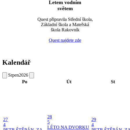
Letem vodním
světem
Quest připravila Střední škola,
Základní škola a Mateřská
škola Rakovník
Quest najdete zde
Kalendář
Srpen
2026
Po
Út
St
28
27
29
5
4
4
LÉTO NA DVORKU
PETR ŠTĚPÁN, ZA
PETR ŠTĚPÁN, Z