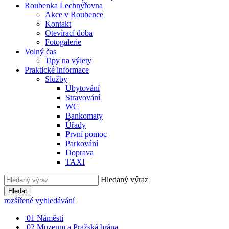
Roubenka Lechnýřovna
Akce v Roubence
Kontakt
Otevírací doba
Fotogalerie
Volný čas
Tipy na výlety
Praktické informace
Služby
Ubytování
Stravování
WC
Bankomaty
Úřady
První pomoc
Parkování
Doprava
TAXI
Hledaný výraz
Hledat
rozšířené vyhledávání
01
Náměstí
02
Muzeum a Pražská brána