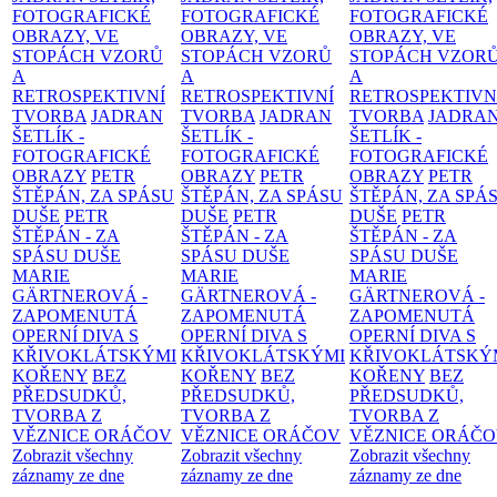
FOTOGRAFICKÉ
FOTOGRAFICKÉ
FOTOGRAFICKÉ
OBRAZY, VE
OBRAZY, VE
OBRAZY, VE
STOPÁCH VZORŮ
STOPÁCH VZORŮ
STOPÁCH VZOR
A
A
A
RETROSPEKTIVNÍ
RETROSPEKTIVNÍ
RETROSPEKTIVN
TVORBA
JADRAN
TVORBA
JADRAN
TVORBA
JADRA
ŠETLÍK -
ŠETLÍK -
ŠETLÍK -
FOTOGRAFICKÉ
FOTOGRAFICKÉ
FOTOGRAFICKÉ
OBRAZY
PETR
OBRAZY
PETR
OBRAZY
PETR
ŠTĚPÁN, ZA SPÁSU
ŠTĚPÁN, ZA SPÁSU
ŠTĚPÁN, ZA SPÁ
DUŠE
PETR
DUŠE
PETR
DUŠE
PETR
ŠTĚPÁN - ZA
ŠTĚPÁN - ZA
ŠTĚPÁN - ZA
SPÁSU DUŠE
SPÁSU DUŠE
SPÁSU DUŠE
MARIE
MARIE
MARIE
GÄRTNEROVÁ -
GÄRTNEROVÁ -
GÄRTNEROVÁ -
ZAPOMENUTÁ
ZAPOMENUTÁ
ZAPOMENUTÁ
OPERNÍ DIVA S
OPERNÍ DIVA S
OPERNÍ DIVA S
KŘIVOKLÁTSKÝMI
KŘIVOKLÁTSKÝMI
KŘIVOKLÁTSKÝ
KOŘENY
BEZ
KOŘENY
BEZ
KOŘENY
BEZ
PŘEDSUDKŮ,
PŘEDSUDKŮ,
PŘEDSUDKŮ,
TVORBA Z
TVORBA Z
TVORBA Z
VĚZNICE ORÁČOV
VĚZNICE ORÁČOV
VĚZNICE ORÁČ
Zobrazit všechny
Zobrazit všechny
Zobrazit všechny
záznamy ze dne
záznamy ze dne
záznamy ze dne