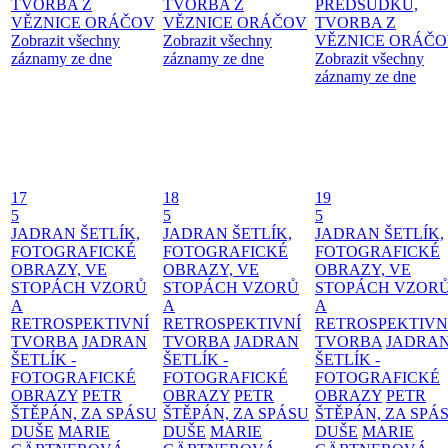
TVORBA Z
TVORBA Z
PŘEDSUDKŮ,
VĚZNICE ORÁČOV
VĚZNICE ORÁČOV
TVORBA Z
Zobrazit všechny
Zobrazit všechny
VĚZNICE ORÁČ
záznamy ze dne
záznamy ze dne
Zobrazit všechny
záznamy ze dne
17
18
19
5
5
5
JADRAN ŠETLÍK,
JADRAN ŠETLÍK,
JADRAN ŠETLÍK,
FOTOGRAFICKÉ
FOTOGRAFICKÉ
FOTOGRAFICKÉ
OBRAZY, VE
OBRAZY, VE
OBRAZY, VE
STOPÁCH VZORŮ
STOPÁCH VZORŮ
STOPÁCH VZOR
A
A
A
RETROSPEKTIVNÍ
RETROSPEKTIVNÍ
RETROSPEKTIVN
TVORBA
JADRAN
TVORBA
JADRAN
TVORBA
JADRA
ŠETLÍK -
ŠETLÍK -
ŠETLÍK -
FOTOGRAFICKÉ
FOTOGRAFICKÉ
FOTOGRAFICKÉ
OBRAZY
PETR
OBRAZY
PETR
OBRAZY
PETR
ŠTĚPÁN, ZA SPÁSU
ŠTĚPÁN, ZA SPÁSU
ŠTĚPÁN, ZA SPÁ
DUŠE
MARIE
DUŠE
MARIE
DUŠE
MARIE