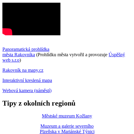
Panoramatická prohlídka
města Rakovníka
(Prohlídku města vytvořil a provozuje
Úspěšný
web s.r.o
)
Rakovník na mapy.cz
Interaktivní kreslená mapa
Webová kamera (náměstí)
Tipy z okolních regionů
Městské muzeum Kožlany
Muzeum a galerie severního
Plzeňska v Mariánské Týnici