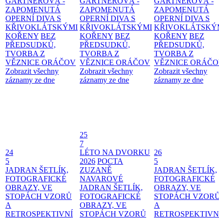
GÄRTNEROVÁ -
GÄRTNEROVÁ -
GÄRTNEROVÁ -
ZAPOMENUTÁ
ZAPOMENUTÁ
ZAPOMENUTÁ
OPERNÍ DIVA S
OPERNÍ DIVA S
OPERNÍ DIVA S
KŘIVOKLÁTSKÝMI
KŘIVOKLÁTSKÝMI
KŘIVOKLÁTSKÝ
KOŘENY
BEZ
KOŘENY
BEZ
KOŘENY
BEZ
PŘEDSUDKŮ,
PŘEDSUDKŮ,
PŘEDSUDKŮ,
TVORBA Z
TVORBA Z
TVORBA Z
VĚZNICE ORÁČOV
VĚZNICE ORÁČOV
VĚZNICE ORÁČ
Zobrazit všechny
Zobrazit všechny
Zobrazit všechny
záznamy ze dne
záznamy ze dne
záznamy ze dne
25
7
24
LÉTO NA DVORKU
26
5
2026
POCTA
5
JADRAN ŠETLÍK,
ZUZANĚ
JADRAN ŠETLÍK,
FOTOGRAFICKÉ
NAVAROVÉ
FOTOGRAFICKÉ
OBRAZY, VE
JADRAN ŠETLÍK,
OBRAZY, VE
STOPÁCH VZORŮ
FOTOGRAFICKÉ
STOPÁCH VZOR
A
OBRAZY, VE
A
RETROSPEKTIVNÍ
STOPÁCH VZORŮ
RETROSPEKTIVN