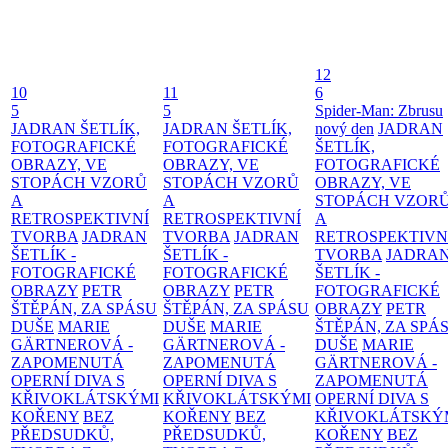
12
10
11
6
5
5
Spider-Man: Zbrusu
JADRAN ŠETLÍK,
JADRAN ŠETLÍK,
nový den
JADRAN
FOTOGRAFICKÉ
FOTOGRAFICKÉ
ŠETLÍK,
OBRAZY, VE
OBRAZY, VE
FOTOGRAFICKÉ
STOPÁCH VZORŮ
STOPÁCH VZORŮ
OBRAZY, VE
A
A
STOPÁCH VZOR
RETROSPEKTIVNÍ
RETROSPEKTIVNÍ
A
TVORBA
JADRAN
TVORBA
JADRAN
RETROSPEKTIVN
ŠETLÍK -
ŠETLÍK -
TVORBA
JADRA
FOTOGRAFICKÉ
FOTOGRAFICKÉ
ŠETLÍK -
OBRAZY
PETR
OBRAZY
PETR
FOTOGRAFICKÉ
ŠTĚPÁN, ZA SPÁSU
ŠTĚPÁN, ZA SPÁSU
OBRAZY
PETR
DUŠE
MARIE
DUŠE
MARIE
ŠTĚPÁN, ZA SPÁ
GÄRTNEROVÁ -
GÄRTNEROVÁ -
DUŠE
MARIE
ZAPOMENUTÁ
ZAPOMENUTÁ
GÄRTNEROVÁ -
OPERNÍ DIVA S
OPERNÍ DIVA S
ZAPOMENUTÁ
KŘIVOKLÁTSKÝMI
KŘIVOKLÁTSKÝMI
OPERNÍ DIVA S
KOŘENY
BEZ
KOŘENY
BEZ
KŘIVOKLÁTSKÝ
PŘEDSUDKŮ,
PŘEDSUDKŮ,
KOŘENY
BEZ