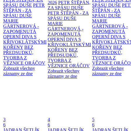
2026
PETR ŠTĚPÁN,
SPÁSU DUŠE
PETR
SPÁSU DUŠE
PET
ZA SPÁSU DUŠE
ŠTĚPÁN - ZA
ŠTĚPÁN - ZA
PETR ŠTĚPÁN - ZA
SPÁSU DUŠE
SPÁSU DUŠE
SPÁSU DUŠE
MARIE
MARIE
MARIE
GÄRTNEROVÁ -
GÄRTNEROVÁ -
GÄRTNEROVÁ -
ZAPOMENUTÁ
ZAPOMENUTÁ
ZAPOMENUTÁ
OPERNÍ DIVA S
OPERNÍ DIVA S
OPERNÍ DIVA S
KŘIVOKLÁTSKÝMI
KŘIVOKLÁTSKÝ
KŘIVOKLÁTSKÝMI
KOŘENY
BEZ
KOŘENY
BEZ
KOŘENY
BEZ
PŘEDSUDKŮ,
PŘEDSUDKŮ,
PŘEDSUDKŮ,
TVORBA Z
TVORBA Z
TVORBA Z
VĚZNICE ORÁČOV
VĚZNICE ORÁČ
VĚZNICE ORÁČOV
Zobrazit všechny
Zobrazit všechny
Zobrazit všechny
záznamy ze dne
záznamy ze dne
záznamy ze dne
3
4
5
6
6
6
JADRAN ŠETLÍK,
JADRAN ŠETLÍK,
JADRAN ŠETLÍK,