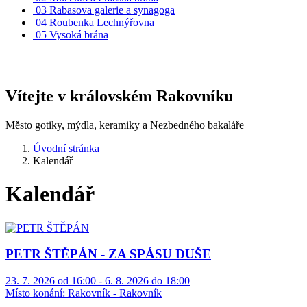
03
Rabasova galerie a synagoga
04
Roubenka Lechnýřovna
05
Vysoká brána
Vítejte v královském Rakovníku
Město gotiky, mýdla, keramiky a Nezbedného bakaláře
Úvodní stránka
Kalendář
Kalendář
PETR ŠTĚPÁN - ZA SPÁSU DUŠE
23. 7. 2026 od 16:00 - 6. 8. 2026 do 18:00
Místo konání:
Rakovník - Rakovník