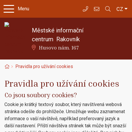
Čes
CZ
Menu
702 218 001
icentrum@kniho
Městské informační
centrum
Rakovník
Husovo nám. 167
Úvodní stránka
Pravidla pro užívání cookies
Pravidla pro užívání cookies
Co jsou soubory cookies?
Cookie je krátký textový soubor, který navštívená webová
stránka odešle do prohlížeče. Umožňuje webu zaznamenat
informace o vaší návštěvě, například preferovaný jazyk a
další nastavení. Příští návštěva stránek tak může být snazší