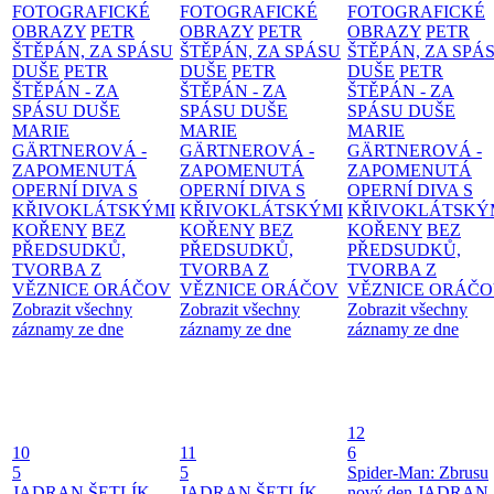
FOTOGRAFICKÉ
FOTOGRAFICKÉ
FOTOGRAFICKÉ
OBRAZY
PETR
OBRAZY
PETR
OBRAZY
PETR
ŠTĚPÁN, ZA SPÁSU
ŠTĚPÁN, ZA SPÁSU
ŠTĚPÁN, ZA SPÁ
DUŠE
PETR
DUŠE
PETR
DUŠE
PETR
ŠTĚPÁN - ZA
ŠTĚPÁN - ZA
ŠTĚPÁN - ZA
SPÁSU DUŠE
SPÁSU DUŠE
SPÁSU DUŠE
MARIE
MARIE
MARIE
GÄRTNEROVÁ -
GÄRTNEROVÁ -
GÄRTNEROVÁ -
ZAPOMENUTÁ
ZAPOMENUTÁ
ZAPOMENUTÁ
OPERNÍ DIVA S
OPERNÍ DIVA S
OPERNÍ DIVA S
KŘIVOKLÁTSKÝMI
KŘIVOKLÁTSKÝMI
KŘIVOKLÁTSKÝ
KOŘENY
BEZ
KOŘENY
BEZ
KOŘENY
BEZ
PŘEDSUDKŮ,
PŘEDSUDKŮ,
PŘEDSUDKŮ,
TVORBA Z
TVORBA Z
TVORBA Z
VĚZNICE ORÁČOV
VĚZNICE ORÁČOV
VĚZNICE ORÁČ
Zobrazit všechny
Zobrazit všechny
Zobrazit všechny
záznamy ze dne
záznamy ze dne
záznamy ze dne
12
10
11
6
5
5
Spider-Man: Zbrusu
JADRAN ŠETLÍK,
JADRAN ŠETLÍK,
nový den
JADRAN