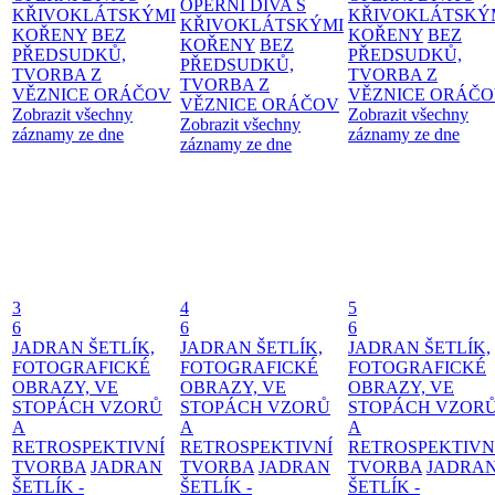
OPERNÍ DIVA S
KŘIVOKLÁTSKÝMI
KŘIVOKLÁTSKÝ
KŘIVOKLÁTSKÝMI
KOŘENY
BEZ
KOŘENY
BEZ
KOŘENY
BEZ
PŘEDSUDKŮ,
PŘEDSUDKŮ,
PŘEDSUDKŮ,
TVORBA Z
TVORBA Z
TVORBA Z
VĚZNICE ORÁČOV
VĚZNICE ORÁČ
VĚZNICE ORÁČOV
Zobrazit všechny
Zobrazit všechny
Zobrazit všechny
záznamy ze dne
záznamy ze dne
záznamy ze dne
3
4
5
6
6
6
JADRAN ŠETLÍK,
JADRAN ŠETLÍK,
JADRAN ŠETLÍK,
FOTOGRAFICKÉ
FOTOGRAFICKÉ
FOTOGRAFICKÉ
OBRAZY, VE
OBRAZY, VE
OBRAZY, VE
STOPÁCH VZORŮ
STOPÁCH VZORŮ
STOPÁCH VZOR
A
A
A
RETROSPEKTIVNÍ
RETROSPEKTIVNÍ
RETROSPEKTIVN
TVORBA
JADRAN
TVORBA
JADRAN
TVORBA
JADRA
ŠETLÍK -
ŠETLÍK -
ŠETLÍK -