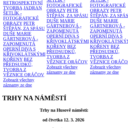
ŠETLÍK -
ŠETLÍK -
RETROSPEKTIVNÍ
FOTOGRAFICKÉ
FOTOGRAFICKÉ
TVORBA
JADRAN
OBRAZY
PETR
OBRAZY
PETR
ŠETLÍK -
ŠTĚPÁN, ZA SPÁSU
ŠTĚPÁN, ZA SPÁ
FOTOGRAFICKÉ
DUŠE
MARIE
DUŠE
MARIE
OBRAZY
PETR
GÄRTNEROVÁ -
GÄRTNEROVÁ -
ŠTĚPÁN, ZA SPÁSU
ZAPOMENUTÁ
ZAPOMENUTÁ
DUŠE
MARIE
OPERNÍ DIVA S
OPERNÍ DIVA S
GÄRTNEROVÁ -
KŘIVOKLÁTSKÝMI
KŘIVOKLÁTSKÝ
ZAPOMENUTÁ
KOŘENY
BEZ
KOŘENY
BEZ
OPERNÍ DIVA S
PŘEDSUDKŮ,
PŘEDSUDKŮ,
KŘIVOKLÁTSKÝMI
TVORBA Z
TVORBA Z
KOŘENY
BEZ
VĚZNICE ORÁČOV
VĚZNICE ORÁČ
PŘEDSUDKŮ,
Zobrazit všechny
Zobrazit všechny
TVORBA Z
záznamy ze dne
záznamy ze dne
VĚZNICE ORÁČOV
Zobrazit všechny
záznamy ze dne
TRHY NA NÁMĚSTÍ
Trhy na Husově náměstí:
od čtvrtka 12. 3. 2026