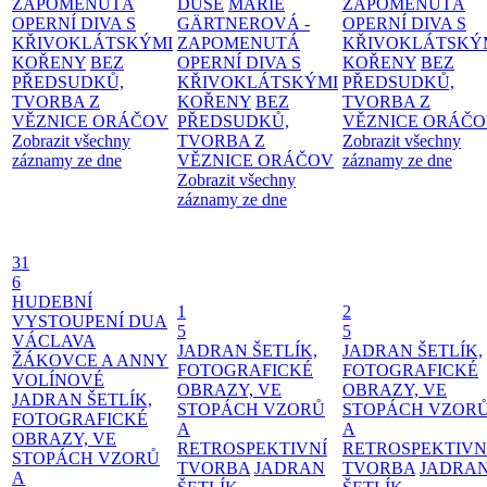
ZAPOMENUTÁ
DUŠE
MARIE
ZAPOMENUTÁ
OPERNÍ DIVA S
GÄRTNEROVÁ -
OPERNÍ DIVA S
KŘIVOKLÁTSKÝMI
ZAPOMENUTÁ
KŘIVOKLÁTSKÝ
KOŘENY
BEZ
OPERNÍ DIVA S
KOŘENY
BEZ
PŘEDSUDKŮ,
KŘIVOKLÁTSKÝMI
PŘEDSUDKŮ,
TVORBA Z
KOŘENY
BEZ
TVORBA Z
VĚZNICE ORÁČOV
PŘEDSUDKŮ,
VĚZNICE ORÁČ
Zobrazit všechny
TVORBA Z
Zobrazit všechny
záznamy ze dne
VĚZNICE ORÁČOV
záznamy ze dne
Zobrazit všechny
záznamy ze dne
31
6
HUDEBNÍ
1
2
VYSTOUPENÍ DUA
5
5
VÁCLAVA
JADRAN ŠETLÍK,
JADRAN ŠETLÍK,
ŽÁKOVCE A ANNY
FOTOGRAFICKÉ
FOTOGRAFICKÉ
VOLÍNOVÉ
OBRAZY, VE
OBRAZY, VE
JADRAN ŠETLÍK,
STOPÁCH VZORŮ
STOPÁCH VZOR
FOTOGRAFICKÉ
A
A
OBRAZY, VE
RETROSPEKTIVNÍ
RETROSPEKTIVN
STOPÁCH VZORŮ
TVORBA
JADRAN
TVORBA
JADRA
A