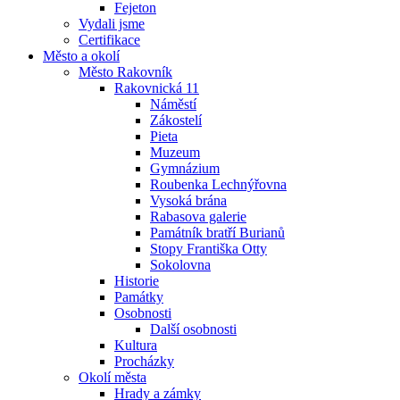
Fejeton
Vydali jsme
Certifikace
Město a okolí
Město Rakovník
Rakovnická 11
Náměstí
Zákostelí
Pieta
Muzeum
Gymnázium
Roubenka Lechnýřovna
Vysoká brána
Rabasova galerie
Památník bratří Burianů
Stopy Františka Otty
Sokolovna
Historie
Památky
Osobnosti
Další osobnosti
Kultura
Procházky
Okolí města
Hrady a zámky