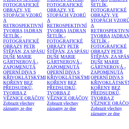
FOTOGRAFICKÉ
FOTOGRAFICKÉ
ŠETLÍK,
OBRAZY, VE
OBRAZY, VE
FOTOGRAFICKÉ
STOPÁCH VZORŮ
STOPÁCH VZORŮ
OBRAZY, VE
A
A
STOPÁCH VZOR
RETROSPEKTIVNÍ
RETROSPEKTIVNÍ
A
TVORBA
JADRAN
TVORBA
JADRAN
RETROSPEKTIVN
ŠETLÍK -
ŠETLÍK -
TVORBA
JADRA
FOTOGRAFICKÉ
FOTOGRAFICKÉ
ŠETLÍK -
OBRAZY
PETR
OBRAZY
PETR
FOTOGRAFICKÉ
ŠTĚPÁN, ZA SPÁSU
ŠTĚPÁN, ZA SPÁSU
OBRAZY
PETR
DUŠE
MARIE
DUŠE
MARIE
ŠTĚPÁN, ZA SPÁ
GÄRTNEROVÁ -
GÄRTNEROVÁ -
DUŠE
MARIE
ZAPOMENUTÁ
ZAPOMENUTÁ
GÄRTNEROVÁ -
OPERNÍ DIVA S
OPERNÍ DIVA S
ZAPOMENUTÁ
KŘIVOKLÁTSKÝMI
KŘIVOKLÁTSKÝMI
OPERNÍ DIVA S
KOŘENY
BEZ
KOŘENY
BEZ
KŘIVOKLÁTSKÝ
PŘEDSUDKŮ,
PŘEDSUDKŮ,
KOŘENY
BEZ
TVORBA Z
TVORBA Z
PŘEDSUDKŮ,
VĚZNICE ORÁČOV
VĚZNICE ORÁČOV
TVORBA Z
Zobrazit všechny
Zobrazit všechny
VĚZNICE ORÁČ
záznamy ze dne
záznamy ze dne
Zobrazit všechny
záznamy ze dne