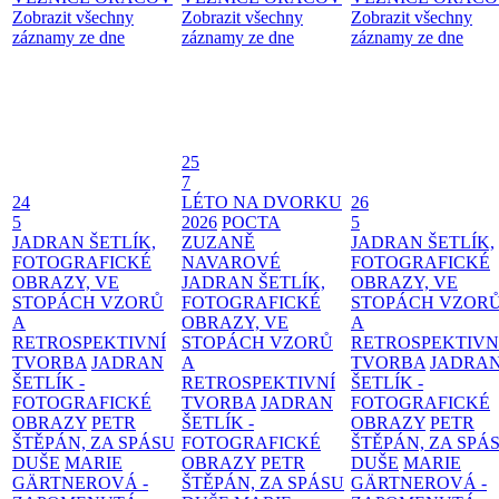
Zobrazit všechny
Zobrazit všechny
Zobrazit všechny
záznamy ze dne
záznamy ze dne
záznamy ze dne
25
7
24
LÉTO NA DVORKU
26
5
2026
POCTA
5
JADRAN ŠETLÍK,
ZUZANĚ
JADRAN ŠETLÍK,
FOTOGRAFICKÉ
NAVAROVÉ
FOTOGRAFICKÉ
OBRAZY, VE
JADRAN ŠETLÍK,
OBRAZY, VE
STOPÁCH VZORŮ
FOTOGRAFICKÉ
STOPÁCH VZOR
A
OBRAZY, VE
A
RETROSPEKTIVNÍ
STOPÁCH VZORŮ
RETROSPEKTIVN
TVORBA
JADRAN
A
TVORBA
JADRA
ŠETLÍK -
RETROSPEKTIVNÍ
ŠETLÍK -
FOTOGRAFICKÉ
TVORBA
JADRAN
FOTOGRAFICKÉ
OBRAZY
PETR
ŠETLÍK -
OBRAZY
PETR
ŠTĚPÁN, ZA SPÁSU
FOTOGRAFICKÉ
ŠTĚPÁN, ZA SPÁ
DUŠE
MARIE
OBRAZY
PETR
DUŠE
MARIE
GÄRTNEROVÁ -
ŠTĚPÁN, ZA SPÁSU
GÄRTNEROVÁ -