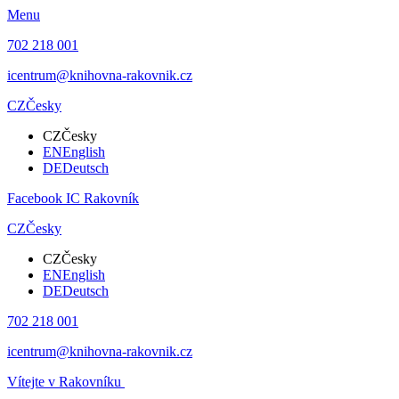
Menu
702 218 001
icentrum@knihovna-rakovnik.cz
CZ
Česky
CZ
Česky
EN
English
DE
Deutsch
Facebook IC Rakovník
CZ
Česky
CZ
Česky
EN
English
DE
Deutsch
702 218 001
icentrum@knihovna-rakovnik.cz
Vítejte v Rakovníku