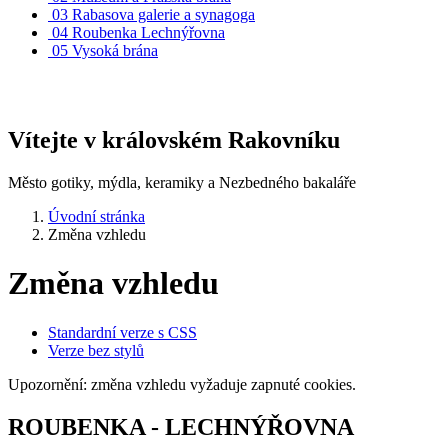
03
Rabasova galerie a synagoga
04
Roubenka Lechnýřovna
05
Vysoká brána
Vítejte v královském Rakovníku
Město gotiky, mýdla, keramiky a Nezbedného bakaláře
Úvodní stránka
Změna vzhledu
Změna vzhledu
Standardní verze s CSS
Verze bez stylů
Upozornění: změna vzhledu vyžaduje zapnuté cookies.
ROUBENKA - LECHNÝŘOVNA