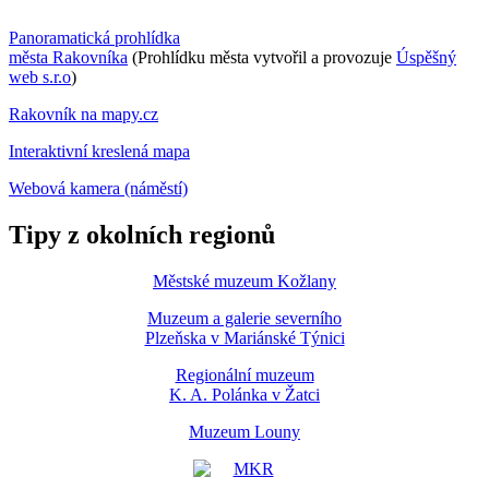
Panoramatická prohlídka
města Rakovníka
(Prohlídku města vytvořil a provozuje
Úspěšný
web s.r.o
)
Rakovník na mapy.cz
Interaktivní kreslená mapa
Webová kamera (náměstí)
Tipy z okolních regionů
Městské muzeum Kožlany
Muzeum a galerie severního
Plzeňska v Mariánské Týnici
Regionální muzeum
K. A. Polánka v Žatci
Muzeum Louny