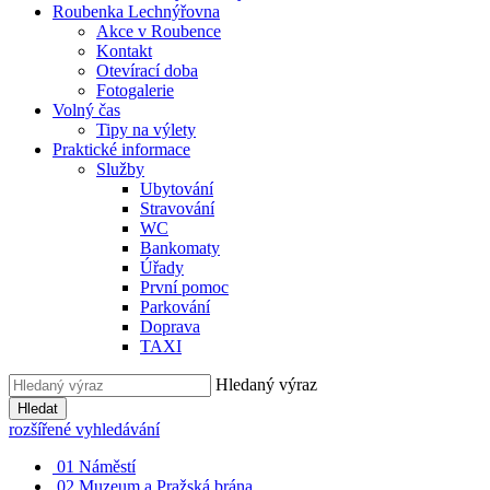
Roubenka Lechnýřovna
Akce v Roubence
Kontakt
Otevírací doba
Fotogalerie
Volný čas
Tipy na výlety
Praktické informace
Služby
Ubytování
Stravování
WC
Bankomaty
Úřady
První pomoc
Parkování
Doprava
TAXI
Hledaný výraz
Hledat
rozšířené vyhledávání
01
Náměstí
02
Muzeum a Pražská brána