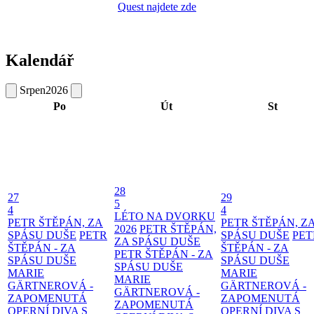
Quest najdete zde
Kalendář
Srpen
2026
Po
Út
St
28
27
29
5
4
4
LÉTO NA DVORKU
PETR ŠTĚPÁN, ZA
PETR ŠTĚPÁN, Z
2026
PETR ŠTĚPÁN,
SPÁSU DUŠE
PETR
SPÁSU DUŠE
PET
ZA SPÁSU DUŠE
ŠTĚPÁN - ZA
ŠTĚPÁN - ZA
PETR ŠTĚPÁN - ZA
SPÁSU DUŠE
SPÁSU DUŠE
SPÁSU DUŠE
MARIE
MARIE
MARIE
GÄRTNEROVÁ -
GÄRTNEROVÁ -
GÄRTNEROVÁ -
ZAPOMENUTÁ
ZAPOMENUTÁ
ZAPOMENUTÁ
OPERNÍ DIVA S
OPERNÍ DIVA S