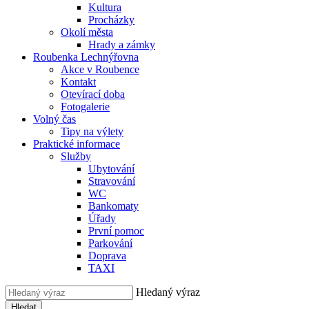
Kultura
Procházky
Okolí města
Hrady a zámky
Roubenka Lechnýřovna
Akce v Roubence
Kontakt
Otevírací doba
Fotogalerie
Volný čas
Tipy na výlety
Praktické informace
Služby
Ubytování
Stravování
WC
Bankomaty
Úřady
První pomoc
Parkování
Doprava
TAXI
Hledaný výraz
Hledat