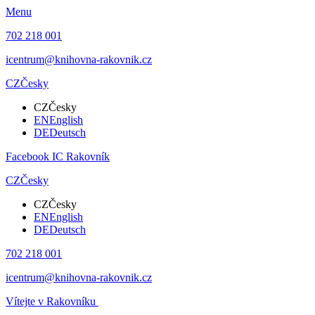
Menu
702 218 001
icentrum@knihovna-rakovnik.cz
CZ
Česky
CZ
Česky
EN
English
DE
Deutsch
Facebook IC Rakovník
CZ
Česky
CZ
Česky
EN
English
DE
Deutsch
702 218 001
icentrum@knihovna-rakovnik.cz
Vítejte v Rakovníku