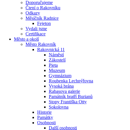
Doporučujeme
Čtení o Rakovníku
Odkazy
Měsíčník Radnice
Fejeton
Vydali jsme
Certifikace
Město a okolí
Město Rakovník
Rakovnická 11
Náměstí
Zákostelí
Pieta
Muzeum
Gymnázium
Roubenka Lechnýřovna
Vysoká brána
Rabasova galerie
Památník bratří Burianů
Stopy Františka Otty
Sokolovna
Historie
Památky
Osobnosti
Další osobnosti