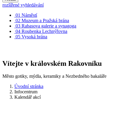
rozšířené vyhledávání
01
Náměstí
02
Muzeum a Pražská brána
03
Rabasova galerie a synagoga
04
Roubenka Lechnýřovna
05
Vysoká brána
Vítejte v královském Rakovníku
Město gotiky, mýdla, keramiky a Nezbedného bakaláře
Úvodní stránka
Infocentrum
Kalendář akcí
Kalendář akcí
Filtr
od: