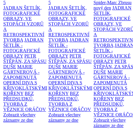
5
5
Spider-Man: Zbrusu
JADRAN ŠETLÍK,
JADRAN ŠETLÍK,
nový den
JADRAN
FOTOGRAFICKÉ
FOTOGRAFICKÉ
ŠETLÍK,
OBRAZY, VE
OBRAZY, VE
FOTOGRAFICKÉ
STOPÁCH VZORŮ
STOPÁCH VZORŮ
OBRAZY, VE
A
A
STOPÁCH VZOR
RETROSPEKTIVNÍ
RETROSPEKTIVNÍ
A
TVORBA
JADRAN
TVORBA
JADRAN
RETROSPEKTIVN
ŠETLÍK -
ŠETLÍK -
TVORBA
JADRA
FOTOGRAFICKÉ
FOTOGRAFICKÉ
ŠETLÍK -
OBRAZY
PETR
OBRAZY
PETR
FOTOGRAFICKÉ
ŠTĚPÁN, ZA SPÁSU
ŠTĚPÁN, ZA SPÁSU
OBRAZY
PETR
DUŠE
MARIE
DUŠE
MARIE
ŠTĚPÁN, ZA SPÁ
GÄRTNEROVÁ -
GÄRTNEROVÁ -
DUŠE
MARIE
ZAPOMENUTÁ
ZAPOMENUTÁ
GÄRTNEROVÁ -
OPERNÍ DIVA S
OPERNÍ DIVA S
ZAPOMENUTÁ
KŘIVOKLÁTSKÝMI
KŘIVOKLÁTSKÝMI
OPERNÍ DIVA S
KOŘENY
BEZ
KOŘENY
BEZ
KŘIVOKLÁTSKÝ
PŘEDSUDKŮ,
PŘEDSUDKŮ,
KOŘENY
BEZ
TVORBA Z
TVORBA Z
PŘEDSUDKŮ,
VĚZNICE ORÁČOV
VĚZNICE ORÁČOV
TVORBA Z
Zobrazit všechny
Zobrazit všechny
VĚZNICE ORÁČ
záznamy ze dne
záznamy ze dne
Zobrazit všechny
záznamy ze dne