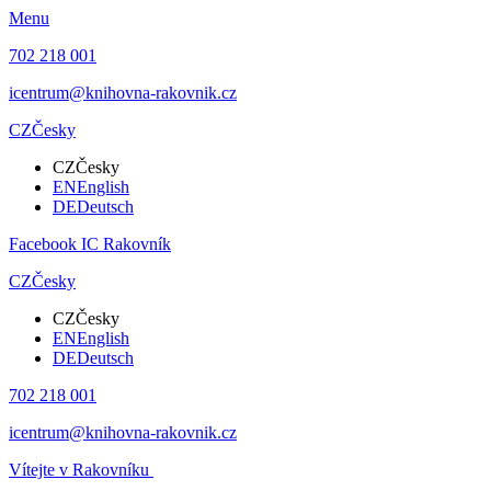
Menu
702 218 001
icentrum@knihovna-rakovnik.cz
CZ
Česky
CZ
Česky
EN
English
DE
Deutsch
Facebook IC Rakovník
CZ
Česky
CZ
Česky
EN
English
DE
Deutsch
702 218 001
icentrum@knihovna-rakovnik.cz
Vítejte v Rakovníku