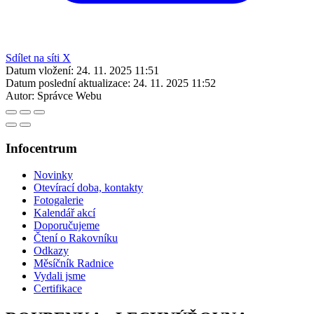
Sdílet na síti X
Datum vložení:
24. 11. 2025 11:51
Datum poslední aktualizace:
24. 11. 2025 11:52
Autor:
Správce Webu
Infocentrum
Novinky
Otevírací doba, kontakty
Fotogalerie
Kalendář akcí
Doporučujeme
Čtení o Rakovníku
Odkazy
Měsíčník Radnice
Vydali jsme
Certifikace