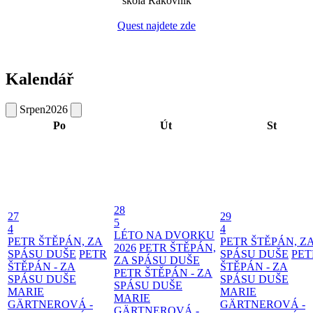
škola Rakovník
Quest najdete zde
Kalendář
Srpen
2026
Po
Út
St
28
27
29
5
4
4
LÉTO NA DVORKU
PETR ŠTĚPÁN, ZA
PETR ŠTĚPÁN, Z
2026
PETR ŠTĚPÁN,
SPÁSU DUŠE
PETR
SPÁSU DUŠE
PET
ZA SPÁSU DUŠE
ŠTĚPÁN - ZA
ŠTĚPÁN - ZA
PETR ŠTĚPÁN - ZA
SPÁSU DUŠE
SPÁSU DUŠE
SPÁSU DUŠE
MARIE
MARIE
MARIE
GÄRTNEROVÁ -
GÄRTNEROVÁ -
GÄRTNEROVÁ -