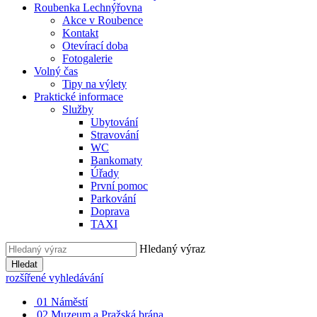
Roubenka Lechnýřovna
Akce v Roubence
Kontakt
Otevírací doba
Fotogalerie
Volný čas
Tipy na výlety
Praktické informace
Služby
Ubytování
Stravování
WC
Bankomaty
Úřady
První pomoc
Parkování
Doprava
TAXI
Hledaný výraz
Hledat
rozšířené vyhledávání
01
Náměstí
02
Muzeum a Pražská brána