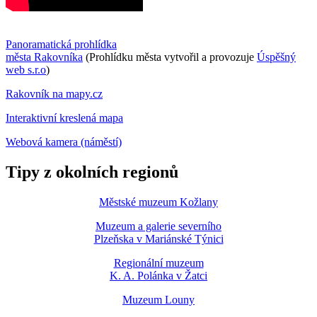
Panoramatická prohlídka
města Rakovníka
(Prohlídku města vytvořil a provozuje
Úspěšný
web s.r.o
)
Rakovník na mapy.cz
Interaktivní kreslená mapa
Webová kamera (náměstí)
Tipy z okolních regionů
Městské muzeum Kožlany
Muzeum a galerie severního
Plzeňska v Mariánské Týnici
Regionální muzeum
K. A. Polánka v Žatci
Muzeum Louny