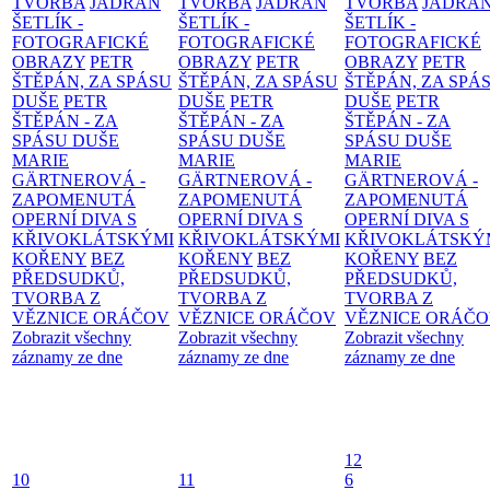
TVORBA
JADRAN
TVORBA
JADRAN
TVORBA
JADRA
ŠETLÍK -
ŠETLÍK -
ŠETLÍK -
FOTOGRAFICKÉ
FOTOGRAFICKÉ
FOTOGRAFICKÉ
OBRAZY
PETR
OBRAZY
PETR
OBRAZY
PETR
ŠTĚPÁN, ZA SPÁSU
ŠTĚPÁN, ZA SPÁSU
ŠTĚPÁN, ZA SPÁ
DUŠE
PETR
DUŠE
PETR
DUŠE
PETR
ŠTĚPÁN - ZA
ŠTĚPÁN - ZA
ŠTĚPÁN - ZA
SPÁSU DUŠE
SPÁSU DUŠE
SPÁSU DUŠE
MARIE
MARIE
MARIE
GÄRTNEROVÁ -
GÄRTNEROVÁ -
GÄRTNEROVÁ -
ZAPOMENUTÁ
ZAPOMENUTÁ
ZAPOMENUTÁ
OPERNÍ DIVA S
OPERNÍ DIVA S
OPERNÍ DIVA S
KŘIVOKLÁTSKÝMI
KŘIVOKLÁTSKÝMI
KŘIVOKLÁTSKÝ
KOŘENY
BEZ
KOŘENY
BEZ
KOŘENY
BEZ
PŘEDSUDKŮ,
PŘEDSUDKŮ,
PŘEDSUDKŮ,
TVORBA Z
TVORBA Z
TVORBA Z
VĚZNICE ORÁČOV
VĚZNICE ORÁČOV
VĚZNICE ORÁČ
Zobrazit všechny
Zobrazit všechny
Zobrazit všechny
záznamy ze dne
záznamy ze dne
záznamy ze dne
12
10
11
6