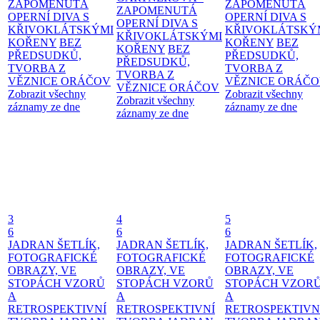
ZAPOMENUTÁ
ZAPOMENUTÁ
ZAPOMENUTÁ
OPERNÍ DIVA S
OPERNÍ DIVA S
OPERNÍ DIVA S
KŘIVOKLÁTSKÝMI
KŘIVOKLÁTSKÝ
KŘIVOKLÁTSKÝMI
KOŘENY
BEZ
KOŘENY
BEZ
KOŘENY
BEZ
PŘEDSUDKŮ,
PŘEDSUDKŮ,
PŘEDSUDKŮ,
TVORBA Z
TVORBA Z
TVORBA Z
VĚZNICE ORÁČOV
VĚZNICE ORÁČ
VĚZNICE ORÁČOV
Zobrazit všechny
Zobrazit všechny
Zobrazit všechny
záznamy ze dne
záznamy ze dne
záznamy ze dne
3
4
5
6
6
6
JADRAN ŠETLÍK,
JADRAN ŠETLÍK,
JADRAN ŠETLÍK,
FOTOGRAFICKÉ
FOTOGRAFICKÉ
FOTOGRAFICKÉ
OBRAZY, VE
OBRAZY, VE
OBRAZY, VE
STOPÁCH VZORŮ
STOPÁCH VZORŮ
STOPÁCH VZOR
A
A
A
RETROSPEKTIVNÍ
RETROSPEKTIVNÍ
RETROSPEKTIVN