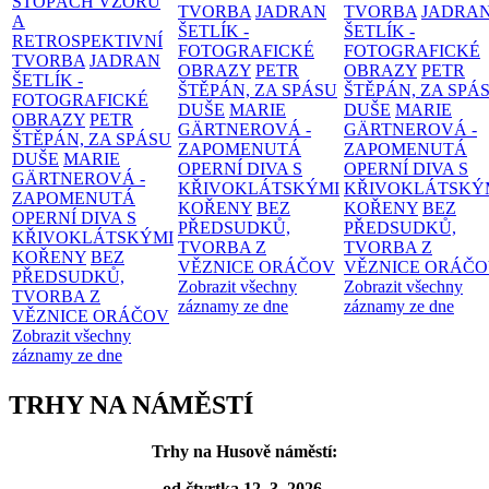
STOPÁCH VZORŮ
TVORBA
JADRAN
TVORBA
JADRA
A
ŠETLÍK -
ŠETLÍK -
RETROSPEKTIVNÍ
FOTOGRAFICKÉ
FOTOGRAFICKÉ
TVORBA
JADRAN
OBRAZY
PETR
OBRAZY
PETR
ŠETLÍK -
ŠTĚPÁN, ZA SPÁSU
ŠTĚPÁN, ZA SPÁ
FOTOGRAFICKÉ
DUŠE
MARIE
DUŠE
MARIE
OBRAZY
PETR
GÄRTNEROVÁ -
GÄRTNEROVÁ -
ŠTĚPÁN, ZA SPÁSU
ZAPOMENUTÁ
ZAPOMENUTÁ
DUŠE
MARIE
OPERNÍ DIVA S
OPERNÍ DIVA S
GÄRTNEROVÁ -
KŘIVOKLÁTSKÝMI
KŘIVOKLÁTSKÝ
ZAPOMENUTÁ
KOŘENY
BEZ
KOŘENY
BEZ
OPERNÍ DIVA S
PŘEDSUDKŮ,
PŘEDSUDKŮ,
KŘIVOKLÁTSKÝMI
TVORBA Z
TVORBA Z
KOŘENY
BEZ
VĚZNICE ORÁČOV
VĚZNICE ORÁČ
PŘEDSUDKŮ,
Zobrazit všechny
Zobrazit všechny
TVORBA Z
záznamy ze dne
záznamy ze dne
VĚZNICE ORÁČOV
Zobrazit všechny
záznamy ze dne
TRHY NA NÁMĚSTÍ
Trhy na Husově náměstí:
od čtvrtka 12. 3. 2026