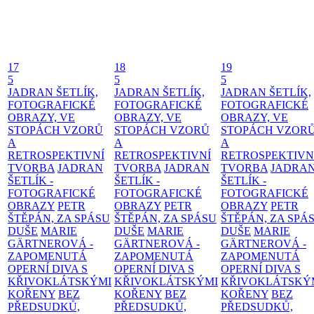
17
18
19
5
5
5
JADRAN ŠETLÍK,
JADRAN ŠETLÍK,
JADRAN ŠETLÍK,
FOTOGRAFICKÉ
FOTOGRAFICKÉ
FOTOGRAFICKÉ
OBRAZY, VE
OBRAZY, VE
OBRAZY, VE
STOPÁCH VZORŮ
STOPÁCH VZORŮ
STOPÁCH VZOR
A
A
A
RETROSPEKTIVNÍ
RETROSPEKTIVNÍ
RETROSPEKTIVN
TVORBA
JADRAN
TVORBA
JADRAN
TVORBA
JADRA
ŠETLÍK -
ŠETLÍK -
ŠETLÍK -
FOTOGRAFICKÉ
FOTOGRAFICKÉ
FOTOGRAFICKÉ
OBRAZY
PETR
OBRAZY
PETR
OBRAZY
PETR
ŠTĚPÁN, ZA SPÁSU
ŠTĚPÁN, ZA SPÁSU
ŠTĚPÁN, ZA SPÁ
DUŠE
MARIE
DUŠE
MARIE
DUŠE
MARIE
GÄRTNEROVÁ -
GÄRTNEROVÁ -
GÄRTNEROVÁ -
ZAPOMENUTÁ
ZAPOMENUTÁ
ZAPOMENUTÁ
OPERNÍ DIVA S
OPERNÍ DIVA S
OPERNÍ DIVA S
KŘIVOKLÁTSKÝMI
KŘIVOKLÁTSKÝMI
KŘIVOKLÁTSKÝ
KOŘENY
BEZ
KOŘENY
BEZ
KOŘENY
BEZ
PŘEDSUDKŮ,
PŘEDSUDKŮ,
PŘEDSUDKŮ,