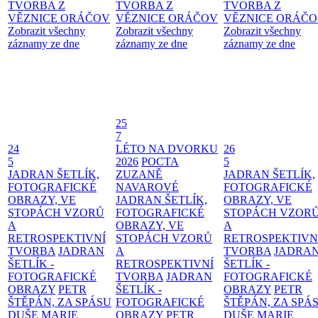
TVORBA Z
TVORBA Z
TVORBA Z
VĚZNICE ORÁČOV
VĚZNICE ORÁČOV
VĚZNICE ORÁČ
Zobrazit všechny
Zobrazit všechny
Zobrazit všechny
záznamy ze dne
záznamy ze dne
záznamy ze dne
25
7
24
LÉTO NA DVORKU
26
5
2026
POCTA
5
JADRAN ŠETLÍK,
ZUZANĚ
JADRAN ŠETLÍK,
FOTOGRAFICKÉ
NAVAROVÉ
FOTOGRAFICKÉ
OBRAZY, VE
JADRAN ŠETLÍK,
OBRAZY, VE
STOPÁCH VZORŮ
FOTOGRAFICKÉ
STOPÁCH VZOR
A
OBRAZY, VE
A
RETROSPEKTIVNÍ
STOPÁCH VZORŮ
RETROSPEKTIVN
TVORBA
JADRAN
A
TVORBA
JADRA
ŠETLÍK -
RETROSPEKTIVNÍ
ŠETLÍK -
FOTOGRAFICKÉ
TVORBA
JADRAN
FOTOGRAFICKÉ
OBRAZY
PETR
ŠETLÍK -
OBRAZY
PETR
ŠTĚPÁN, ZA SPÁSU
FOTOGRAFICKÉ
ŠTĚPÁN, ZA SPÁ
DUŠE
MARIE
OBRAZY
PETR
DUŠE
MARIE