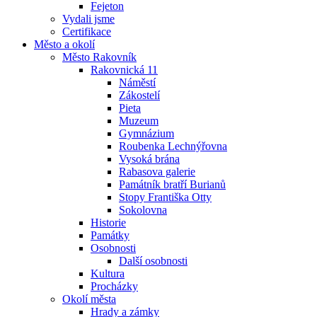
Fejeton
Vydali jsme
Certifikace
Město a okolí
Město Rakovník
Rakovnická 11
Náměstí
Zákostelí
Pieta
Muzeum
Gymnázium
Roubenka Lechnýřovna
Vysoká brána
Rabasova galerie
Památník bratří Burianů
Stopy Františka Otty
Sokolovna
Historie
Památky
Osobnosti
Další osobnosti
Kultura
Procházky
Okolí města
Hrady a zámky