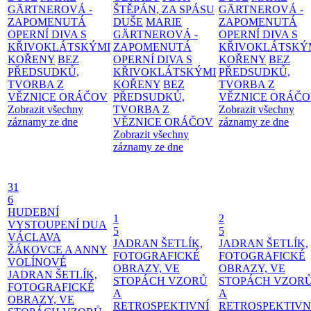
GÄRTNEROVÁ -
ŠTĚPÁN, ZA SPÁSU
GÄRTNEROVÁ -
ZAPOMENUTÁ
DUŠE
MARIE
ZAPOMENUTÁ
OPERNÍ DIVA S
GÄRTNEROVÁ -
OPERNÍ DIVA S
KŘIVOKLÁTSKÝMI
ZAPOMENUTÁ
KŘIVOKLÁTSKÝ
KOŘENY
BEZ
OPERNÍ DIVA S
KOŘENY
BEZ
PŘEDSUDKŮ,
KŘIVOKLÁTSKÝMI
PŘEDSUDKŮ,
TVORBA Z
KOŘENY
BEZ
TVORBA Z
VĚZNICE ORÁČOV
PŘEDSUDKŮ,
VĚZNICE ORÁČ
Zobrazit všechny
TVORBA Z
Zobrazit všechny
záznamy ze dne
VĚZNICE ORÁČOV
záznamy ze dne
Zobrazit všechny
záznamy ze dne
31
6
HUDEBNÍ
1
2
VYSTOUPENÍ DUA
5
5
VÁCLAVA
JADRAN ŠETLÍK,
JADRAN ŠETLÍK,
ŽÁKOVCE A ANNY
FOTOGRAFICKÉ
FOTOGRAFICKÉ
VOLÍNOVÉ
OBRAZY, VE
OBRAZY, VE
JADRAN ŠETLÍK,
STOPÁCH VZORŮ
STOPÁCH VZOR
FOTOGRAFICKÉ
A
A
OBRAZY, VE
RETROSPEKTIVNÍ
RETROSPEKTIVN