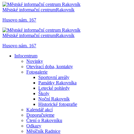
Městské informační centrum
Rakovník
Husovo nám. 167
Městské informační centrum
Rakovník
Husovo nám. 167
Infocentrum
Novinky
Otevírací doba, kontakty
Fotogalerie
Sportovní areály
Památky Rakovníka
Letecké pohledy
Školy
Noční Rakovník
Historické fotografie
Kalendář akcí
Doporučujeme
Čtení o Rakovníku
Odkazy
Měsíčník Radnice