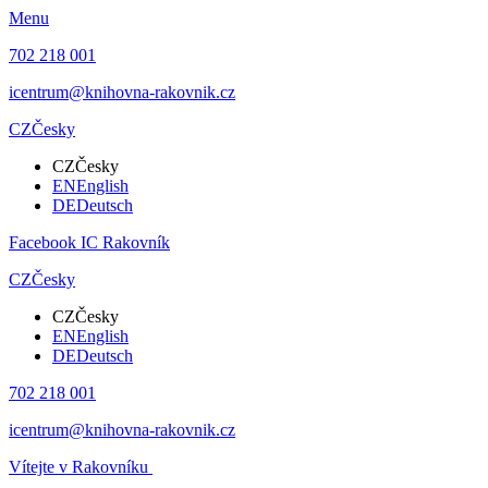
Menu
702 218 001
icentrum@knihovna-rakovnik.cz
CZ
Česky
CZ
Česky
EN
English
DE
Deutsch
Facebook IC Rakovník
CZ
Česky
CZ
Česky
EN
English
DE
Deutsch
702 218 001
icentrum@knihovna-rakovnik.cz
Vítejte v Rakovníku