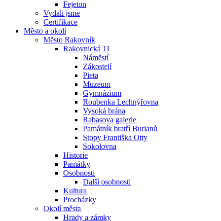
Fejeton
Vydali jsme
Certifikace
Město a okolí
Město Rakovník
Rakovnická 11
Náměstí
Zákostelí
Pieta
Muzeum
Gymnázium
Roubenka Lechnýřovna
Vysoká brána
Rabasova galerie
Památník bratří Burianů
Stopy Františka Otty
Sokolovna
Historie
Památky
Osobnosti
Další osobnosti
Kultura
Procházky
Okolí města
Hrady a zámky