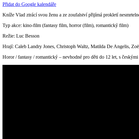
Přidat do Google kalendáře
Kníže Vlad ztrácí svou ženu a ze zoufalství přijímá prokletí nesmrtel
Typ akce: kino-film (fantasy film, horror (film), romantický film)
Režie: Luc Besson
Hrají: Caleb Landry Jones, Christoph Waltz, Matilda De Angelis, Zoë
Horor / fantasy / romantický – nevhodné pro děti do 12 let, s českými 