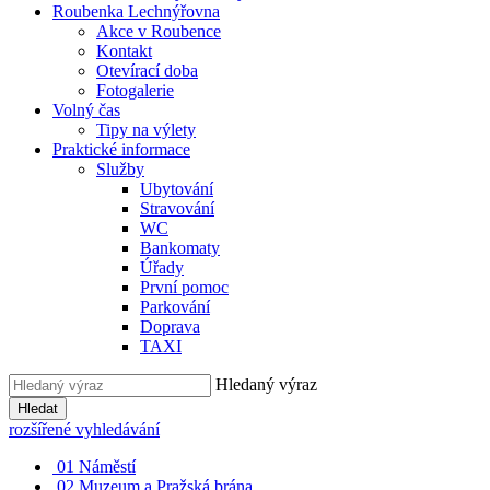
Roubenka Lechnýřovna
Akce v Roubence
Kontakt
Otevírací doba
Fotogalerie
Volný čas
Tipy na výlety
Praktické informace
Služby
Ubytování
Stravování
WC
Bankomaty
Úřady
První pomoc
Parkování
Doprava
TAXI
Hledaný výraz
Hledat
rozšířené vyhledávání
01
Náměstí
02
Muzeum a Pražská brána