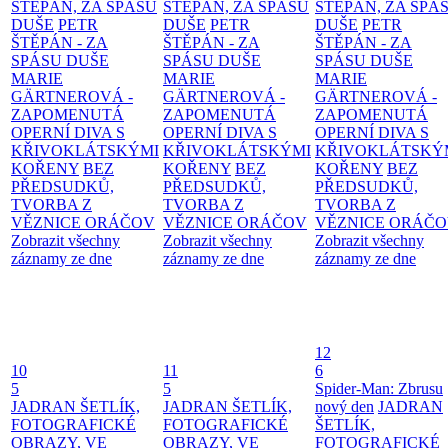
ŠTĚPÁN, ZA SPÁSU
ŠTĚPÁN, ZA SPÁSU
ŠTĚPÁN, ZA SPÁ
DUŠE
PETR
DUŠE
PETR
DUŠE
PETR
ŠTĚPÁN - ZA
ŠTĚPÁN - ZA
ŠTĚPÁN - ZA
SPÁSU DUŠE
SPÁSU DUŠE
SPÁSU DUŠE
MARIE
MARIE
MARIE
GÄRTNEROVÁ -
GÄRTNEROVÁ -
GÄRTNEROVÁ -
ZAPOMENUTÁ
ZAPOMENUTÁ
ZAPOMENUTÁ
OPERNÍ DIVA S
OPERNÍ DIVA S
OPERNÍ DIVA S
KŘIVOKLÁTSKÝMI
KŘIVOKLÁTSKÝMI
KŘIVOKLÁTSKÝ
KOŘENY
BEZ
KOŘENY
BEZ
KOŘENY
BEZ
PŘEDSUDKŮ,
PŘEDSUDKŮ,
PŘEDSUDKŮ,
TVORBA Z
TVORBA Z
TVORBA Z
VĚZNICE ORÁČOV
VĚZNICE ORÁČOV
VĚZNICE ORÁČ
Zobrazit všechny
Zobrazit všechny
Zobrazit všechny
záznamy ze dne
záznamy ze dne
záznamy ze dne
12
10
11
6
5
5
Spider-Man: Zbrusu
JADRAN ŠETLÍK,
JADRAN ŠETLÍK,
nový den
JADRAN
FOTOGRAFICKÉ
FOTOGRAFICKÉ
ŠETLÍK,
OBRAZY, VE
OBRAZY, VE
FOTOGRAFICKÉ