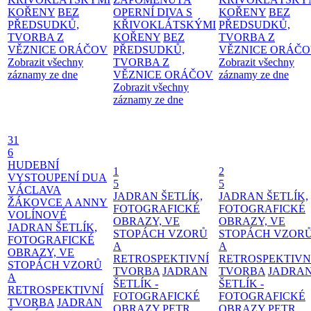
KOŘENY
BEZ
OPERNÍ DIVA S
KOŘENY
BEZ
PŘEDSUDKŮ,
KŘIVOKLÁTSKÝMI
PŘEDSUDKŮ,
TVORBA Z
KOŘENY
BEZ
TVORBA Z
VĚZNICE ORÁČOV
PŘEDSUDKŮ,
VĚZNICE ORÁČ
Zobrazit všechny
TVORBA Z
Zobrazit všechny
záznamy ze dne
VĚZNICE ORÁČOV
záznamy ze dne
Zobrazit všechny
záznamy ze dne
31
6
HUDEBNÍ
1
2
VYSTOUPENÍ DUA
5
5
VÁCLAVA
JADRAN ŠETLÍK,
JADRAN ŠETLÍK,
ŽÁKOVCE A ANNY
FOTOGRAFICKÉ
FOTOGRAFICKÉ
VOLÍNOVÉ
OBRAZY, VE
OBRAZY, VE
JADRAN ŠETLÍK,
STOPÁCH VZORŮ
STOPÁCH VZOR
FOTOGRAFICKÉ
A
A
OBRAZY, VE
RETROSPEKTIVNÍ
RETROSPEKTIVN
STOPÁCH VZORŮ
TVORBA
JADRAN
TVORBA
JADRA
A
ŠETLÍK -
ŠETLÍK -
RETROSPEKTIVNÍ
FOTOGRAFICKÉ
FOTOGRAFICKÉ
TVORBA
JADRAN
OBRAZY
PETR
OBRAZY
PETR