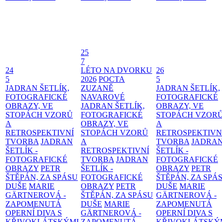
25
7
24
LÉTO NA DVORKU
26
5
2026
POCTA
5
JADRAN ŠETLÍK,
ZUZANĚ
JADRAN ŠETLÍK,
FOTOGRAFICKÉ
NAVAROVÉ
FOTOGRAFICKÉ
OBRAZY, VE
JADRAN ŠETLÍK,
OBRAZY, VE
STOPÁCH VZORŮ
FOTOGRAFICKÉ
STOPÁCH VZOR
A
OBRAZY, VE
A
RETROSPEKTIVNÍ
STOPÁCH VZORŮ
RETROSPEKTIVN
TVORBA
JADRAN
A
TVORBA
JADRA
ŠETLÍK -
RETROSPEKTIVNÍ
ŠETLÍK -
FOTOGRAFICKÉ
TVORBA
JADRAN
FOTOGRAFICKÉ
OBRAZY
PETR
ŠETLÍK -
OBRAZY
PETR
ŠTĚPÁN, ZA SPÁSU
FOTOGRAFICKÉ
ŠTĚPÁN, ZA SPÁ
DUŠE
MARIE
OBRAZY
PETR
DUŠE
MARIE
GÄRTNEROVÁ -
ŠTĚPÁN, ZA SPÁSU
GÄRTNEROVÁ -
ZAPOMENUTÁ
DUŠE
MARIE
ZAPOMENUTÁ
OPERNÍ DIVA S
GÄRTNEROVÁ -
OPERNÍ DIVA S
KŘIVOKLÁTSKÝMI
ZAPOMENUTÁ
KŘIVOKLÁTSKÝ