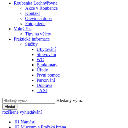
Roubenka Lechnýřovna
Akce v Roubence
Kontakt
Otevírací doba
Fotogalerie
Volný čas
Tipy na výlety
Praktické informace
Služby
Ubytování
Stravování
WC
Bankomaty
Úřady
První pomoc
Parkování
Doprava
TAXI
Hledaný výraz
Hledat
rozšířené vyhledávání
01
Náměstí
02
Muzeum a Pražská brána