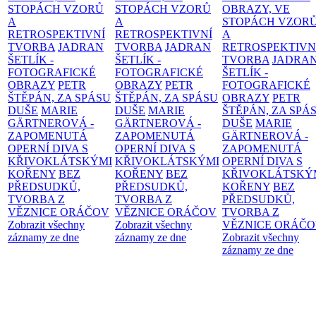
STOPÁCH VZORŮ
STOPÁCH VZORŮ
OBRAZY, VE
A
A
STOPÁCH VZOR
RETROSPEKTIVNÍ
RETROSPEKTIVNÍ
A
TVORBA
JADRAN
TVORBA
JADRAN
RETROSPEKTIVN
ŠETLÍK -
ŠETLÍK -
TVORBA
JADRA
FOTOGRAFICKÉ
FOTOGRAFICKÉ
ŠETLÍK -
OBRAZY
PETR
OBRAZY
PETR
FOTOGRAFICKÉ
ŠTĚPÁN, ZA SPÁSU
ŠTĚPÁN, ZA SPÁSU
OBRAZY
PETR
DUŠE
MARIE
DUŠE
MARIE
ŠTĚPÁN, ZA SPÁ
GÄRTNEROVÁ -
GÄRTNEROVÁ -
DUŠE
MARIE
ZAPOMENUTÁ
ZAPOMENUTÁ
GÄRTNEROVÁ -
OPERNÍ DIVA S
OPERNÍ DIVA S
ZAPOMENUTÁ
KŘIVOKLÁTSKÝMI
KŘIVOKLÁTSKÝMI
OPERNÍ DIVA S
KOŘENY
BEZ
KOŘENY
BEZ
KŘIVOKLÁTSKÝ
PŘEDSUDKŮ,
PŘEDSUDKŮ,
KOŘENY
BEZ
TVORBA Z
TVORBA Z
PŘEDSUDKŮ,
VĚZNICE ORÁČOV
VĚZNICE ORÁČOV
TVORBA Z
Zobrazit všechny
Zobrazit všechny
VĚZNICE ORÁČ
záznamy ze dne
záznamy ze dne
Zobrazit všechny
záznamy ze dne