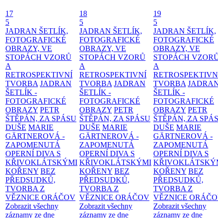
17
18
19
5
5
5
JADRAN ŠETLÍK,
JADRAN ŠETLÍK,
JADRAN ŠETLÍK,
FOTOGRAFICKÉ
FOTOGRAFICKÉ
FOTOGRAFICKÉ
OBRAZY, VE
OBRAZY, VE
OBRAZY, VE
STOPÁCH VZORŮ
STOPÁCH VZORŮ
STOPÁCH VZOR
A
A
A
RETROSPEKTIVNÍ
RETROSPEKTIVNÍ
RETROSPEKTIVN
TVORBA
JADRAN
TVORBA
JADRAN
TVORBA
JADRA
ŠETLÍK -
ŠETLÍK -
ŠETLÍK -
FOTOGRAFICKÉ
FOTOGRAFICKÉ
FOTOGRAFICKÉ
OBRAZY
PETR
OBRAZY
PETR
OBRAZY
PETR
ŠTĚPÁN, ZA SPÁSU
ŠTĚPÁN, ZA SPÁSU
ŠTĚPÁN, ZA SPÁ
DUŠE
MARIE
DUŠE
MARIE
DUŠE
MARIE
GÄRTNEROVÁ -
GÄRTNEROVÁ -
GÄRTNEROVÁ -
ZAPOMENUTÁ
ZAPOMENUTÁ
ZAPOMENUTÁ
OPERNÍ DIVA S
OPERNÍ DIVA S
OPERNÍ DIVA S
KŘIVOKLÁTSKÝMI
KŘIVOKLÁTSKÝMI
KŘIVOKLÁTSKÝ
KOŘENY
BEZ
KOŘENY
BEZ
KOŘENY
BEZ
PŘEDSUDKŮ,
PŘEDSUDKŮ,
PŘEDSUDKŮ,
TVORBA Z
TVORBA Z
TVORBA Z
VĚZNICE ORÁČOV
VĚZNICE ORÁČOV
VĚZNICE ORÁČ
Zobrazit všechny
Zobrazit všechny
Zobrazit všechny
záznamy ze dne
záznamy ze dne
záznamy ze dne