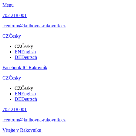
Menu
702 218 001
icentrum@knihovna-rakovnik.cz
CZ
Česky
CZ
Česky
EN
English
DE
Deutsch
Facebook IC Rakovník
CZ
Česky
CZ
Česky
EN
English
DE
Deutsch
702 218 001
icentrum@knihovna-rakovnik.cz
Vítejte v Rakovníku