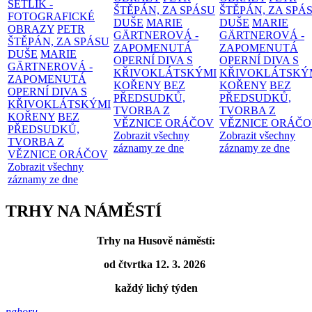
ŠETLÍK -
ŠTĚPÁN, ZA SPÁSU
ŠTĚPÁN, ZA SPÁ
FOTOGRAFICKÉ
DUŠE
MARIE
DUŠE
MARIE
OBRAZY
PETR
GÄRTNEROVÁ -
GÄRTNEROVÁ -
ŠTĚPÁN, ZA SPÁSU
ZAPOMENUTÁ
ZAPOMENUTÁ
DUŠE
MARIE
OPERNÍ DIVA S
OPERNÍ DIVA S
GÄRTNEROVÁ -
KŘIVOKLÁTSKÝMI
KŘIVOKLÁTSKÝ
ZAPOMENUTÁ
KOŘENY
BEZ
KOŘENY
BEZ
OPERNÍ DIVA S
PŘEDSUDKŮ,
PŘEDSUDKŮ,
KŘIVOKLÁTSKÝMI
TVORBA Z
TVORBA Z
KOŘENY
BEZ
VĚZNICE ORÁČOV
VĚZNICE ORÁČ
PŘEDSUDKŮ,
Zobrazit všechny
Zobrazit všechny
TVORBA Z
záznamy ze dne
záznamy ze dne
VĚZNICE ORÁČOV
Zobrazit všechny
záznamy ze dne
TRHY NA NÁMĚSTÍ
Trhy na Husově náměstí:
od čtvrtka 12. 3. 2026
každý lichý týden
nahoru