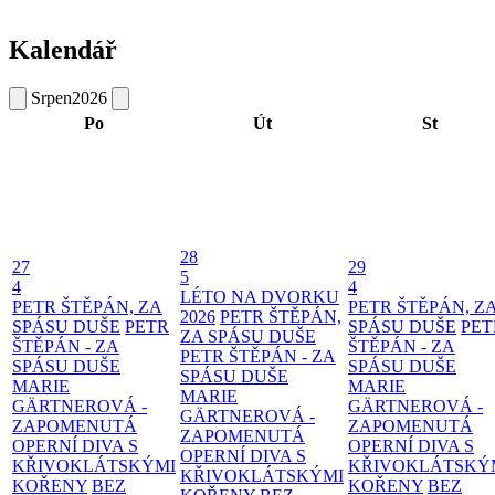
Kalendář
Srpen
2026
Po
Út
St
28
27
29
5
4
4
LÉTO NA DVORKU
PETR ŠTĚPÁN, ZA
PETR ŠTĚPÁN, Z
2026
PETR ŠTĚPÁN,
SPÁSU DUŠE
PETR
SPÁSU DUŠE
PET
ZA SPÁSU DUŠE
ŠTĚPÁN - ZA
ŠTĚPÁN - ZA
PETR ŠTĚPÁN - ZA
SPÁSU DUŠE
SPÁSU DUŠE
SPÁSU DUŠE
MARIE
MARIE
MARIE
GÄRTNEROVÁ -
GÄRTNEROVÁ -
GÄRTNEROVÁ -
ZAPOMENUTÁ
ZAPOMENUTÁ
ZAPOMENUTÁ
OPERNÍ DIVA S
OPERNÍ DIVA S
OPERNÍ DIVA S
KŘIVOKLÁTSKÝMI
KŘIVOKLÁTSKÝ
KŘIVOKLÁTSKÝMI
KOŘENY
BEZ
KOŘENY
BEZ