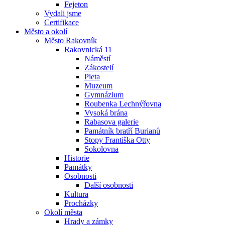
Fejeton
Vydali jsme
Certifikace
Město a okolí
Město Rakovník
Rakovnická 11
Náměstí
Zákostelí
Pieta
Muzeum
Gymnázium
Roubenka Lechnýřovna
Vysoká brána
Rabasova galerie
Památník bratří Burianů
Stopy Františka Otty
Sokolovna
Historie
Památky
Osobnosti
Další osobnosti
Kultura
Procházky
Okolí města
Hrady a zámky