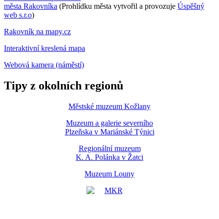
města Rakovníka
(Prohlídku města vytvořil a provozuje
Úspěšný
web s.r.o
)
Rakovník na mapy.cz
Interaktivní kreslená mapa
Webová kamera (náměstí)
Tipy z okolních regionů
Městské muzeum Kožlany
Muzeum a galerie severního
Plzeňska v Mariánské Týnici
Regionální muzeum
K. A. Polánka v Žatci
Muzeum Louny