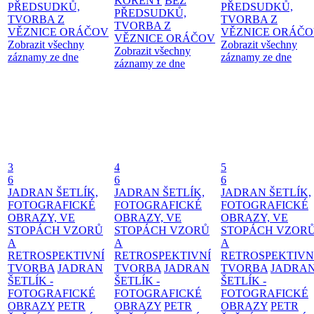
KOŘENY
BEZ
PŘEDSUDKŮ,
PŘEDSUDKŮ,
PŘEDSUDKŮ,
TVORBA Z
TVORBA Z
TVORBA Z
VĚZNICE ORÁČOV
VĚZNICE ORÁČ
VĚZNICE ORÁČOV
Zobrazit všechny
Zobrazit všechny
Zobrazit všechny
záznamy ze dne
záznamy ze dne
záznamy ze dne
3
4
5
6
6
6
JADRAN ŠETLÍK,
JADRAN ŠETLÍK,
JADRAN ŠETLÍK,
FOTOGRAFICKÉ
FOTOGRAFICKÉ
FOTOGRAFICKÉ
OBRAZY, VE
OBRAZY, VE
OBRAZY, VE
STOPÁCH VZORŮ
STOPÁCH VZORŮ
STOPÁCH VZOR
A
A
A
RETROSPEKTIVNÍ
RETROSPEKTIVNÍ
RETROSPEKTIVN
TVORBA
JADRAN
TVORBA
JADRAN
TVORBA
JADRA
ŠETLÍK -
ŠETLÍK -
ŠETLÍK -
FOTOGRAFICKÉ
FOTOGRAFICKÉ
FOTOGRAFICKÉ
OBRAZY
PETR
OBRAZY
PETR
OBRAZY
PETR