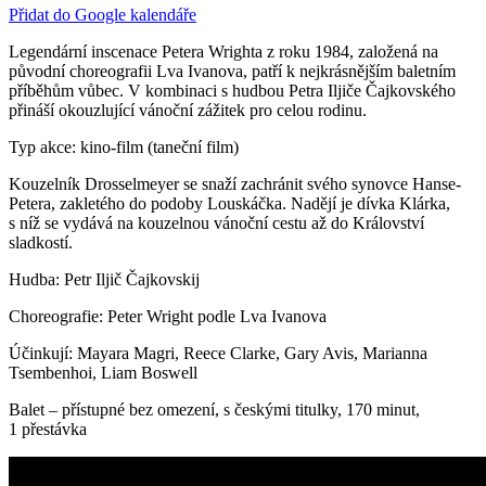
Přidat do Google kalendáře
Legendární inscenace Petera Wrighta z roku 1984, založená na
původní choreografii Lva Ivanova, patří k nejkrásnějším baletním
příběhům vůbec. V kombinaci s hudbou Petra Iljiče Čajkovského
přináší okouzlující vánoční zážitek pro celou rodinu.
Typ akce: kino-film (taneční film)
Kouzelník Drosselmeyer se snaží zachránit svého synovce Hanse-
Petera, zakletého do podoby Louskáčka. Nadějí je dívka Klárka,
s níž se vydává na kouzelnou vánoční cestu až do Království
sladkostí.
Hudba: Petr Iljič Čajkovskij
Choreografie: Peter Wright podle Lva Ivanova
Účinkují: Mayara Magri, Reece Clarke, Gary Avis, Marianna
Tsembenhoi, Liam Boswell
Balet – přístupné bez omezení, s českými titulky, 170 minut,
1 přestávka