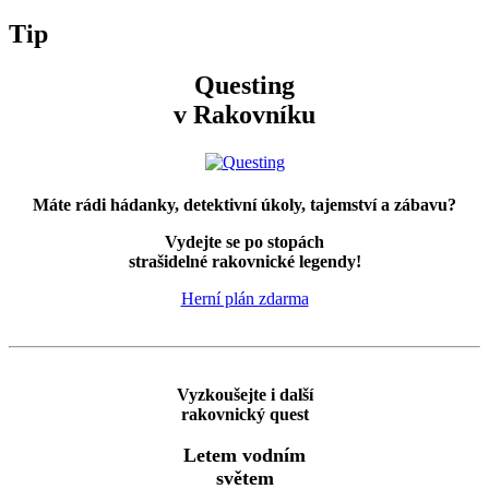
Tip
Questing
v Rakovníku
Máte rádi hádanky, detektivní úkoly, tajemství a zábavu?
Vydejte se po stopách
strašidelné rakovnické legendy!
Herní plán zdarma
Vyzkoušejte i další
rakovnický quest
Letem vodním
světem