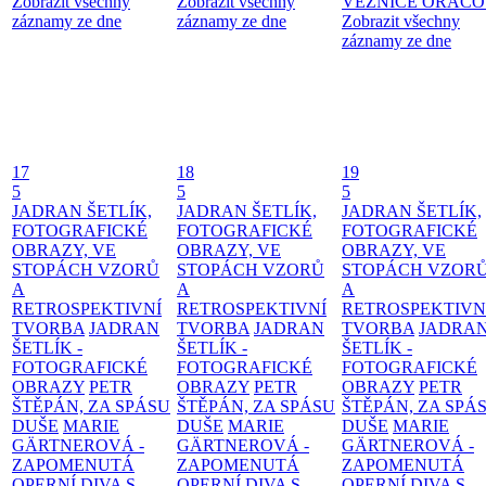
Zobrazit všechny
Zobrazit všechny
VĚZNICE ORÁČ
záznamy ze dne
záznamy ze dne
Zobrazit všechny
záznamy ze dne
17
18
19
5
5
5
JADRAN ŠETLÍK,
JADRAN ŠETLÍK,
JADRAN ŠETLÍK,
FOTOGRAFICKÉ
FOTOGRAFICKÉ
FOTOGRAFICKÉ
OBRAZY, VE
OBRAZY, VE
OBRAZY, VE
STOPÁCH VZORŮ
STOPÁCH VZORŮ
STOPÁCH VZOR
A
A
A
RETROSPEKTIVNÍ
RETROSPEKTIVNÍ
RETROSPEKTIVN
TVORBA
JADRAN
TVORBA
JADRAN
TVORBA
JADRA
ŠETLÍK -
ŠETLÍK -
ŠETLÍK -
FOTOGRAFICKÉ
FOTOGRAFICKÉ
FOTOGRAFICKÉ
OBRAZY
PETR
OBRAZY
PETR
OBRAZY
PETR
ŠTĚPÁN, ZA SPÁSU
ŠTĚPÁN, ZA SPÁSU
ŠTĚPÁN, ZA SPÁ
DUŠE
MARIE
DUŠE
MARIE
DUŠE
MARIE
GÄRTNEROVÁ -
GÄRTNEROVÁ -
GÄRTNEROVÁ -
ZAPOMENUTÁ
ZAPOMENUTÁ
ZAPOMENUTÁ
OPERNÍ DIVA S
OPERNÍ DIVA S
OPERNÍ DIVA S