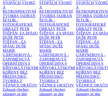
STOPÁCH VZORŮ
STOPÁCH VZORŮ
STOPÁCH VZOR
A
A
A
RETROSPEKTIVNÍ
RETROSPEKTIVNÍ
RETROSPEKTIVN
TVORBA
JADRAN
TVORBA
JADRAN
TVORBA
JADRA
ŠETLÍK -
ŠETLÍK -
ŠETLÍK -
FOTOGRAFICKÉ
FOTOGRAFICKÉ
FOTOGRAFICKÉ
OBRAZY
PETR
OBRAZY
PETR
OBRAZY
PETR
ŠTĚPÁN, ZA SPÁSU
ŠTĚPÁN, ZA SPÁSU
ŠTĚPÁN, ZA SPÁ
DUŠE
PETR
DUŠE
PETR
DUŠE
PETR
ŠTĚPÁN - ZA
ŠTĚPÁN - ZA
ŠTĚPÁN - ZA
SPÁSU DUŠE
SPÁSU DUŠE
SPÁSU DUŠE
MARIE
MARIE
MARIE
GÄRTNEROVÁ -
GÄRTNEROVÁ -
GÄRTNEROVÁ -
ZAPOMENUTÁ
ZAPOMENUTÁ
ZAPOMENUTÁ
OPERNÍ DIVA S
OPERNÍ DIVA S
OPERNÍ DIVA S
KŘIVOKLÁTSKÝMI
KŘIVOKLÁTSKÝMI
KŘIVOKLÁTSKÝ
KOŘENY
BEZ
KOŘENY
BEZ
KOŘENY
BEZ
PŘEDSUDKŮ,
PŘEDSUDKŮ,
PŘEDSUDKŮ,
TVORBA Z
TVORBA Z
TVORBA Z
VĚZNICE ORÁČOV
VĚZNICE ORÁČOV
VĚZNICE ORÁČ
Zobrazit všechny
Zobrazit všechny
Zobrazit všechny
záznamy ze dne
záznamy ze dne
záznamy ze dne