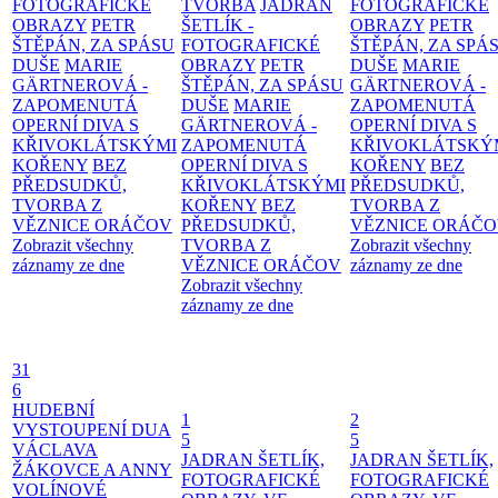
FOTOGRAFICKÉ
TVORBA
JADRAN
FOTOGRAFICKÉ
OBRAZY
PETR
ŠETLÍK -
OBRAZY
PETR
ŠTĚPÁN, ZA SPÁSU
FOTOGRAFICKÉ
ŠTĚPÁN, ZA SPÁ
DUŠE
MARIE
OBRAZY
PETR
DUŠE
MARIE
GÄRTNEROVÁ -
ŠTĚPÁN, ZA SPÁSU
GÄRTNEROVÁ -
ZAPOMENUTÁ
DUŠE
MARIE
ZAPOMENUTÁ
OPERNÍ DIVA S
GÄRTNEROVÁ -
OPERNÍ DIVA S
KŘIVOKLÁTSKÝMI
ZAPOMENUTÁ
KŘIVOKLÁTSKÝ
KOŘENY
BEZ
OPERNÍ DIVA S
KOŘENY
BEZ
PŘEDSUDKŮ,
KŘIVOKLÁTSKÝMI
PŘEDSUDKŮ,
TVORBA Z
KOŘENY
BEZ
TVORBA Z
VĚZNICE ORÁČOV
PŘEDSUDKŮ,
VĚZNICE ORÁČ
Zobrazit všechny
TVORBA Z
Zobrazit všechny
záznamy ze dne
VĚZNICE ORÁČOV
záznamy ze dne
Zobrazit všechny
záznamy ze dne
31
6
HUDEBNÍ
1
2
VYSTOUPENÍ DUA
5
5
VÁCLAVA
JADRAN ŠETLÍK,
JADRAN ŠETLÍK,
ŽÁKOVCE A ANNY
FOTOGRAFICKÉ
FOTOGRAFICKÉ
VOLÍNOVÉ