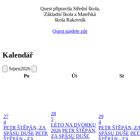
Quest připravila Střední škola,
Základní škola a Mateřská
škola Rakovník
Quest najdete zde
Kalendář
Srpen
2026
Po
Út
St
28
27
29
5
4
4
LÉTO NA DVORKU
PETR ŠTĚPÁN, ZA
PETR ŠTĚPÁN, Z
2026
PETR ŠTĚPÁN,
SPÁSU DUŠE
PETR
SPÁSU DUŠE
PET
ZA SPÁSU DUŠE
ŠTĚPÁN - ZA
ŠTĚPÁN - ZA