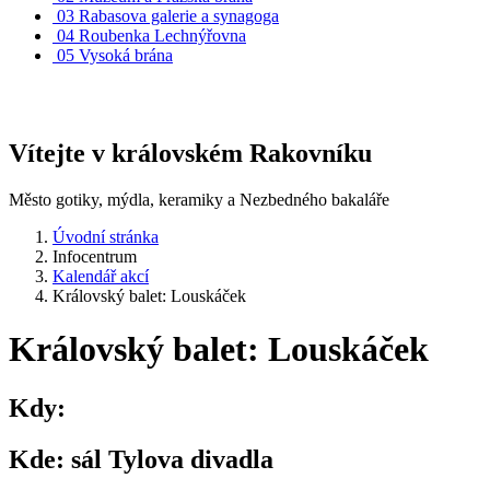
03
Rabasova galerie a synagoga
04
Roubenka Lechnýřovna
05
Vysoká brána
Vítejte v královském Rakovníku
Město gotiky, mýdla, keramiky a Nezbedného bakaláře
Úvodní stránka
Infocentrum
Kalendář akcí
Královský balet: Louskáček
Královský balet: Louskáček
Kdy:
Kde:
sál Tylova divadla