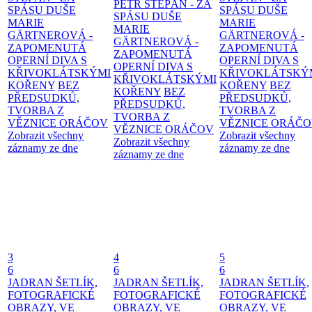
PETR ŠTĚPÁN - ZA
SPÁSU DUŠE
SPÁSU DUŠE
SPÁSU DUŠE
MARIE
MARIE
MARIE
GÄRTNEROVÁ -
GÄRTNEROVÁ -
GÄRTNEROVÁ -
ZAPOMENUTÁ
ZAPOMENUTÁ
ZAPOMENUTÁ
OPERNÍ DIVA S
OPERNÍ DIVA S
OPERNÍ DIVA S
KŘIVOKLÁTSKÝMI
KŘIVOKLÁTSKÝ
KŘIVOKLÁTSKÝMI
KOŘENY
BEZ
KOŘENY
BEZ
KOŘENY
BEZ
PŘEDSUDKŮ,
PŘEDSUDKŮ,
PŘEDSUDKŮ,
TVORBA Z
TVORBA Z
TVORBA Z
VĚZNICE ORÁČOV
VĚZNICE ORÁČ
VĚZNICE ORÁČOV
Zobrazit všechny
Zobrazit všechny
Zobrazit všechny
záznamy ze dne
záznamy ze dne
záznamy ze dne
3
4
5
6
6
6
JADRAN ŠETLÍK,
JADRAN ŠETLÍK,
JADRAN ŠETLÍK,
FOTOGRAFICKÉ
FOTOGRAFICKÉ
FOTOGRAFICKÉ
OBRAZY, VE
OBRAZY, VE
OBRAZY, VE