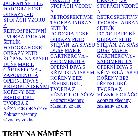
OBRAZY, VE
OBRAZY, VE
JADRAN ŠETLÍK,
STOPÁCH VZORŮ
STOPÁCH VZOR
FOTOGRAFICKÉ
A
A
OBRAZY, VE
RETROSPEKTIVNÍ
RETROSPEKTIVN
STOPÁCH VZORŮ
TVORBA
JADRAN
TVORBA
JADRA
A
ŠETLÍK -
ŠETLÍK -
RETROSPEKTIVNÍ
FOTOGRAFICKÉ
FOTOGRAFICKÉ
TVORBA
JADRAN
OBRAZY
PETR
OBRAZY
PETR
ŠETLÍK -
ŠTĚPÁN, ZA SPÁSU
ŠTĚPÁN, ZA SPÁ
FOTOGRAFICKÉ
DUŠE
MARIE
DUŠE
MARIE
OBRAZY
PETR
GÄRTNEROVÁ -
GÄRTNEROVÁ -
ŠTĚPÁN, ZA SPÁSU
ZAPOMENUTÁ
ZAPOMENUTÁ
DUŠE
MARIE
OPERNÍ DIVA S
OPERNÍ DIVA S
GÄRTNEROVÁ -
KŘIVOKLÁTSKÝMI
KŘIVOKLÁTSKÝ
ZAPOMENUTÁ
KOŘENY
BEZ
KOŘENY
BEZ
OPERNÍ DIVA S
PŘEDSUDKŮ,
PŘEDSUDKŮ,
KŘIVOKLÁTSKÝMI
TVORBA Z
TVORBA Z
KOŘENY
BEZ
VĚZNICE ORÁČOV
VĚZNICE ORÁČ
PŘEDSUDKŮ,
Zobrazit všechny
Zobrazit všechny
TVORBA Z
záznamy ze dne
záznamy ze dne
VĚZNICE ORÁČOV
Zobrazit všechny
záznamy ze dne
TRHY NA NÁMĚSTÍ