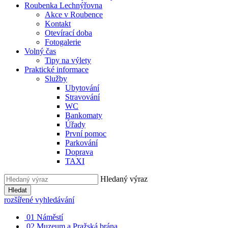
Roubenka Lechnýřovna
Akce v Roubence
Kontakt
Otevírací doba
Fotogalerie
Volný čas
Tipy na výlety
Praktické informace
Služby
Ubytování
Stravování
WC
Bankomaty
Úřady
První pomoc
Parkování
Doprava
TAXI
Hledaný výraz
Hledat
rozšířené vyhledávání
01
Náměstí
02
Muzeum a Pražská brána