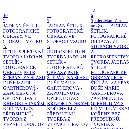
12
10
11
6
5
5
Spider-Man: Zbrusu
JADRAN ŠETLÍK,
JADRAN ŠETLÍK,
nový den
JADRAN
FOTOGRAFICKÉ
FOTOGRAFICKÉ
ŠETLÍK,
OBRAZY, VE
OBRAZY, VE
FOTOGRAFICKÉ
STOPÁCH VZORŮ
STOPÁCH VZORŮ
OBRAZY, VE
A
A
STOPÁCH VZOR
RETROSPEKTIVNÍ
RETROSPEKTIVNÍ
A
TVORBA
JADRAN
TVORBA
JADRAN
RETROSPEKTIVN
ŠETLÍK -
ŠETLÍK -
TVORBA
JADRA
FOTOGRAFICKÉ
FOTOGRAFICKÉ
ŠETLÍK -
OBRAZY
PETR
OBRAZY
PETR
FOTOGRAFICKÉ
ŠTĚPÁN, ZA SPÁSU
ŠTĚPÁN, ZA SPÁSU
OBRAZY
PETR
DUŠE
MARIE
DUŠE
MARIE
ŠTĚPÁN, ZA SPÁ
GÄRTNEROVÁ -
GÄRTNEROVÁ -
DUŠE
MARIE
ZAPOMENUTÁ
ZAPOMENUTÁ
GÄRTNEROVÁ -
OPERNÍ DIVA S
OPERNÍ DIVA S
ZAPOMENUTÁ
KŘIVOKLÁTSKÝMI
KŘIVOKLÁTSKÝMI
OPERNÍ DIVA S
KOŘENY
BEZ
KOŘENY
BEZ
KŘIVOKLÁTSKÝ
PŘEDSUDKŮ,
PŘEDSUDKŮ,
KOŘENY
BEZ
TVORBA Z
TVORBA Z
PŘEDSUDKŮ,
VĚZNICE ORÁČOV
VĚZNICE ORÁČOV
TVORBA Z