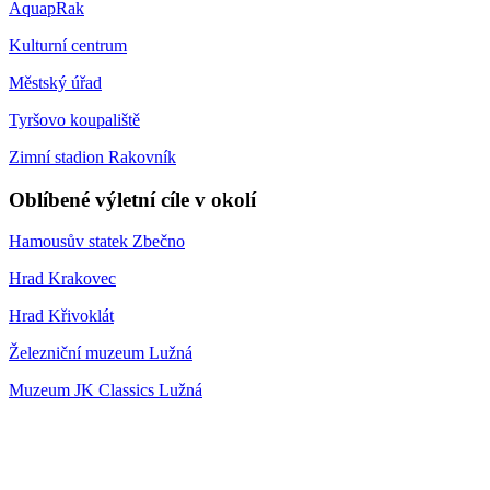
AquapRak
Kulturní centrum
Městský úřad
Tyršovo koupaliště
Zimní stadion Rakovník
Oblíbené výletní cíle v okolí
Hamousův statek Zbečno
Hrad Krakovec
Hrad Křivoklát
Železniční muzeum Lužná
Muzeum JK Classics Lužná