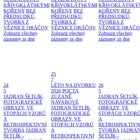
KŘIVOKLÁTSKÝMI
KŘIVOKLÁTSKÝMI
KŘIVOKLÁTSKÝ
KOŘENY
BEZ
KOŘENY
BEZ
KOŘENY
BEZ
PŘEDSUDKŮ,
PŘEDSUDKŮ,
PŘEDSUDKŮ,
TVORBA Z
TVORBA Z
TVORBA Z
VĚZNICE ORÁČOV
VĚZNICE ORÁČOV
VĚZNICE ORÁČ
Zobrazit všechny
Zobrazit všechny
Zobrazit všechny
záznamy ze dne
záznamy ze dne
záznamy ze dne
25
7
24
LÉTO NA DVORKU
26
5
2026
POCTA
5
JADRAN ŠETLÍK,
ZUZANĚ
JADRAN ŠETLÍK,
FOTOGRAFICKÉ
NAVAROVÉ
FOTOGRAFICKÉ
OBRAZY, VE
JADRAN ŠETLÍK,
OBRAZY, VE
STOPÁCH VZORŮ
FOTOGRAFICKÉ
STOPÁCH VZOR
A
OBRAZY, VE
A
RETROSPEKTIVNÍ
STOPÁCH VZORŮ
RETROSPEKTIVN
TVORBA
JADRAN
A
TVORBA
JADRA
ŠETLÍK -
RETROSPEKTIVNÍ
ŠETLÍK -