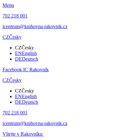
Menu
702 218 001
icentrum@knihovna-rakovnik.cz
CZ
Česky
CZ
Česky
EN
English
DE
Deutsch
Facebook IC Rakovník
CZ
Česky
CZ
Česky
EN
English
DE
Deutsch
702 218 001
icentrum@knihovna-rakovnik.cz
Vítejte v Rakovníku