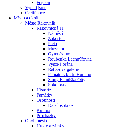
Fejeton
Vydali jsme
Certifikace
Město a okolí
Město Rakovník
Rakovnická 11
Náměstí
Zákostelí
Pieta
Muzeum
Gymnázium
Roubenka Lechnýřovna
Vysoká brána
Rabasova galerie
Památník bratří Burianů
Stopy Františka Otty
Sokolovna
Historie
Památky
Osobnosti
Další osobnosti
Kultura
Procházky
Okolí města
Hrady a zámky