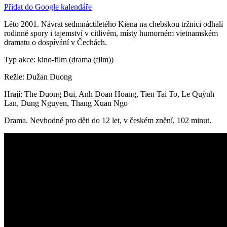
Přidat do Google kalendáře
Léto 2001. Návrat sedmnáctiletého Kiena na chebskou tržnici odhalí
rodinné spory i tajemství v citlivém, místy humorném vietnamském
dramatu o dospívání v Čechách.
Typ akce: kino-film (drama (film))
Režie: Dužan Duong
Hrají: The Duong Bui, Anh Doan Hoang, Tien Tai To, Le Quỳnh
Lan, Dung Nguyen, Thang Xuan Ngo
Drama. Nevhodné pro děti do 12 let, v českém znění, 102 minut.