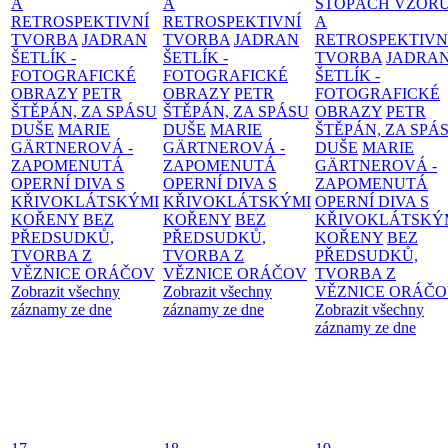
A
A
STOPÁCH VZOR
RETROSPEKTIVNÍ
RETROSPEKTIVNÍ
A
TVORBA
JADRAN
TVORBA
JADRAN
RETROSPEKTIVN
ŠETLÍK -
ŠETLÍK -
TVORBA
JADRA
FOTOGRAFICKÉ
FOTOGRAFICKÉ
ŠETLÍK -
OBRAZY
PETR
OBRAZY
PETR
FOTOGRAFICKÉ
ŠTĚPÁN, ZA SPÁSU
ŠTĚPÁN, ZA SPÁSU
OBRAZY
PETR
DUŠE
MARIE
DUŠE
MARIE
ŠTĚPÁN, ZA SPÁ
GÄRTNEROVÁ -
GÄRTNEROVÁ -
DUŠE
MARIE
ZAPOMENUTÁ
ZAPOMENUTÁ
GÄRTNEROVÁ -
OPERNÍ DIVA S
OPERNÍ DIVA S
ZAPOMENUTÁ
KŘIVOKLÁTSKÝMI
KŘIVOKLÁTSKÝMI
OPERNÍ DIVA S
KOŘENY
BEZ
KOŘENY
BEZ
KŘIVOKLÁTSKÝ
PŘEDSUDKŮ,
PŘEDSUDKŮ,
KOŘENY
BEZ
TVORBA Z
TVORBA Z
PŘEDSUDKŮ,
VĚZNICE ORÁČOV
VĚZNICE ORÁČOV
TVORBA Z
Zobrazit všechny
Zobrazit všechny
VĚZNICE ORÁČ
záznamy ze dne
záznamy ze dne
Zobrazit všechny
záznamy ze dne