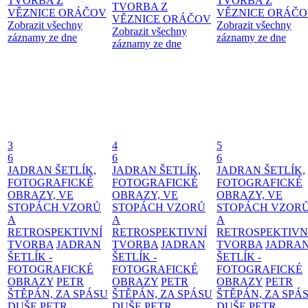
TVORBA Z
TVORBA Z
TVORBA Z
VĚZNICE ORÁČOV
VĚZNICE ORÁČ
VĚZNICE ORÁČOV
Zobrazit všechny
Zobrazit všechny
Zobrazit všechny
záznamy ze dne
záznamy ze dne
záznamy ze dne
3
4
5
6
6
6
JADRAN ŠETLÍK,
JADRAN ŠETLÍK,
JADRAN ŠETLÍK,
FOTOGRAFICKÉ
FOTOGRAFICKÉ
FOTOGRAFICKÉ
OBRAZY, VE
OBRAZY, VE
OBRAZY, VE
STOPÁCH VZORŮ
STOPÁCH VZORŮ
STOPÁCH VZOR
A
A
A
RETROSPEKTIVNÍ
RETROSPEKTIVNÍ
RETROSPEKTIVN
TVORBA
JADRAN
TVORBA
JADRAN
TVORBA
JADRA
ŠETLÍK -
ŠETLÍK -
ŠETLÍK -
FOTOGRAFICKÉ
FOTOGRAFICKÉ
FOTOGRAFICKÉ
OBRAZY
PETR
OBRAZY
PETR
OBRAZY
PETR
ŠTĚPÁN, ZA SPÁSU
ŠTĚPÁN, ZA SPÁSU
ŠTĚPÁN, ZA SPÁ
DUŠE
PETR
DUŠE
PETR
DUŠE
PETR