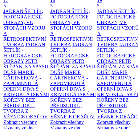
17
18
19
5
5
5
JADRAN ŠETLÍK,
JADRAN ŠETLÍK,
JADRAN ŠETLÍK,
FOTOGRAFICKÉ
FOTOGRAFICKÉ
FOTOGRAFICKÉ
OBRAZY, VE
OBRAZY, VE
OBRAZY, VE
STOPÁCH VZORŮ
STOPÁCH VZORŮ
STOPÁCH VZOR
A
A
A
RETROSPEKTIVNÍ
RETROSPEKTIVNÍ
RETROSPEKTIVN
TVORBA
JADRAN
TVORBA
JADRAN
TVORBA
JADRA
ŠETLÍK -
ŠETLÍK -
ŠETLÍK -
FOTOGRAFICKÉ
FOTOGRAFICKÉ
FOTOGRAFICKÉ
OBRAZY
PETR
OBRAZY
PETR
OBRAZY
PETR
ŠTĚPÁN, ZA SPÁSU
ŠTĚPÁN, ZA SPÁSU
ŠTĚPÁN, ZA SPÁ
DUŠE
MARIE
DUŠE
MARIE
DUŠE
MARIE
GÄRTNEROVÁ -
GÄRTNEROVÁ -
GÄRTNEROVÁ -
ZAPOMENUTÁ
ZAPOMENUTÁ
ZAPOMENUTÁ
OPERNÍ DIVA S
OPERNÍ DIVA S
OPERNÍ DIVA S
KŘIVOKLÁTSKÝMI
KŘIVOKLÁTSKÝMI
KŘIVOKLÁTSKÝ
KOŘENY
BEZ
KOŘENY
BEZ
KOŘENY
BEZ
PŘEDSUDKŮ,
PŘEDSUDKŮ,
PŘEDSUDKŮ,
TVORBA Z
TVORBA Z
TVORBA Z
VĚZNICE ORÁČOV
VĚZNICE ORÁČOV
VĚZNICE ORÁČ
Zobrazit všechny
Zobrazit všechny
Zobrazit všechny
záznamy ze dne
záznamy ze dne
záznamy ze dne