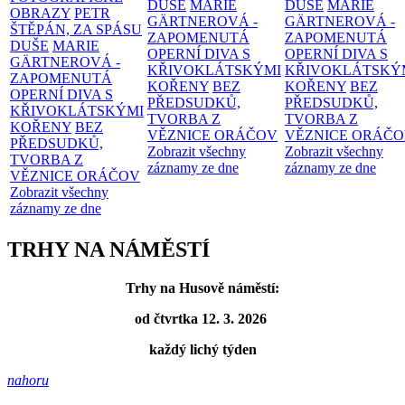
DUŠE
MARIE
DUŠE
MARIE
OBRAZY
PETR
GÄRTNEROVÁ -
GÄRTNEROVÁ -
ŠTĚPÁN, ZA SPÁSU
ZAPOMENUTÁ
ZAPOMENUTÁ
DUŠE
MARIE
OPERNÍ DIVA S
OPERNÍ DIVA S
GÄRTNEROVÁ -
KŘIVOKLÁTSKÝMI
KŘIVOKLÁTSKÝ
ZAPOMENUTÁ
KOŘENY
BEZ
KOŘENY
BEZ
OPERNÍ DIVA S
PŘEDSUDKŮ,
PŘEDSUDKŮ,
KŘIVOKLÁTSKÝMI
TVORBA Z
TVORBA Z
KOŘENY
BEZ
VĚZNICE ORÁČOV
VĚZNICE ORÁČ
PŘEDSUDKŮ,
Zobrazit všechny
Zobrazit všechny
TVORBA Z
záznamy ze dne
záznamy ze dne
VĚZNICE ORÁČOV
Zobrazit všechny
záznamy ze dne
TRHY NA NÁMĚSTÍ
Trhy na Husově náměstí:
od čtvrtka 12. 3. 2026
každý lichý týden
nahoru