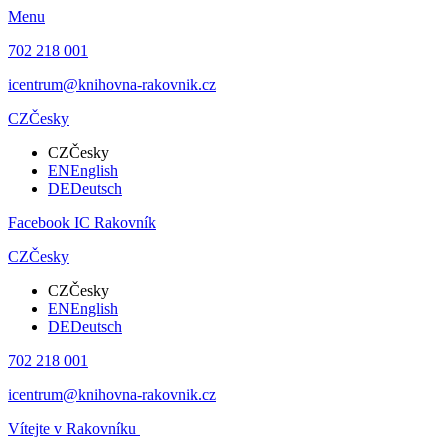
Menu
702 218 001
icentrum@knihovna-rakovnik.cz
CZ
Česky
CZ
Česky
EN
English
DE
Deutsch
Facebook IC Rakovník
CZ
Česky
CZ
Česky
EN
English
DE
Deutsch
702 218 001
icentrum@knihovna-rakovnik.cz
Vítejte v Rakovníku