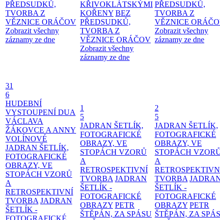
PŘEDSUDKŮ,
KŘIVOKLÁTSKÝMI
PŘEDSUDKŮ,
TVORBA Z
KOŘENY
BEZ
TVORBA Z
VĚZNICE ORÁČOV
PŘEDSUDKŮ,
VĚZNICE ORÁČ
Zobrazit všechny
TVORBA Z
Zobrazit všechny
záznamy ze dne
VĚZNICE ORÁČOV
záznamy ze dne
Zobrazit všechny
záznamy ze dne
31
6
HUDEBNÍ
1
2
VYSTOUPENÍ DUA
5
5
VÁCLAVA
JADRAN ŠETLÍK,
JADRAN ŠETLÍK,
ŽÁKOVCE A ANNY
FOTOGRAFICKÉ
FOTOGRAFICKÉ
VOLÍNOVÉ
OBRAZY, VE
OBRAZY, VE
JADRAN ŠETLÍK,
STOPÁCH VZORŮ
STOPÁCH VZOR
FOTOGRAFICKÉ
A
A
OBRAZY, VE
RETROSPEKTIVNÍ
RETROSPEKTIVN
STOPÁCH VZORŮ
TVORBA
JADRAN
TVORBA
JADRA
A
ŠETLÍK -
ŠETLÍK -
RETROSPEKTIVNÍ
FOTOGRAFICKÉ
FOTOGRAFICKÉ
TVORBA
JADRAN
OBRAZY
PETR
OBRAZY
PETR
ŠETLÍK -
ŠTĚPÁN, ZA SPÁSU
ŠTĚPÁN, ZA SPÁ
FOTOGRAFICKÉ