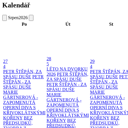
Kalendář
Srpen
2026
Po
Út
St
28
27
29
5
4
4
LÉTO NA DVORKU
PETR ŠTĚPÁN, ZA
PETR ŠTĚPÁN, Z
2026
PETR ŠTĚPÁN,
SPÁSU DUŠE
PETR
SPÁSU DUŠE
PET
ZA SPÁSU DUŠE
ŠTĚPÁN - ZA
ŠTĚPÁN - ZA
PETR ŠTĚPÁN - ZA
SPÁSU DUŠE
SPÁSU DUŠE
SPÁSU DUŠE
MARIE
MARIE
MARIE
GÄRTNEROVÁ -
GÄRTNEROVÁ -
GÄRTNEROVÁ -
ZAPOMENUTÁ
ZAPOMENUTÁ
ZAPOMENUTÁ
OPERNÍ DIVA S
OPERNÍ DIVA S
OPERNÍ DIVA S
KŘIVOKLÁTSKÝMI
KŘIVOKLÁTSKÝ
KŘIVOKLÁTSKÝMI
KOŘENY
BEZ
KOŘENY
BEZ
KOŘENY
BEZ
PŘEDSUDKŮ,
PŘEDSUDKŮ,
PŘEDSUDKŮ,