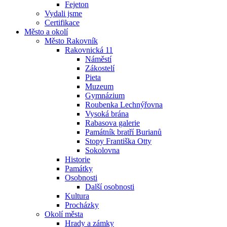
Fejeton
Vydali jsme
Certifikace
Město a okolí
Město Rakovník
Rakovnická 11
Náměstí
Zákostelí
Pieta
Muzeum
Gymnázium
Roubenka Lechnýřovna
Vysoká brána
Rabasova galerie
Památník bratří Burianů
Stopy Františka Otty
Sokolovna
Historie
Památky
Osobnosti
Další osobnosti
Kultura
Procházky
Okolí města
Hrady a zámky