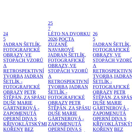
25
7
24
LÉTO NA DVORKU
26
5
2026
POCTA
5
JADRAN ŠETLÍK,
ZUZANĚ
JADRAN ŠETLÍK,
FOTOGRAFICKÉ
NAVAROVÉ
FOTOGRAFICKÉ
OBRAZY, VE
JADRAN ŠETLÍK,
OBRAZY, VE
STOPÁCH VZORŮ
FOTOGRAFICKÉ
STOPÁCH VZOR
A
OBRAZY, VE
A
RETROSPEKTIVNÍ
STOPÁCH VZORŮ
RETROSPEKTIVN
TVORBA
JADRAN
A
TVORBA
JADRA
ŠETLÍK -
RETROSPEKTIVNÍ
ŠETLÍK -
FOTOGRAFICKÉ
TVORBA
JADRAN
FOTOGRAFICKÉ
OBRAZY
PETR
ŠETLÍK -
OBRAZY
PETR
ŠTĚPÁN, ZA SPÁSU
FOTOGRAFICKÉ
ŠTĚPÁN, ZA SPÁ
DUŠE
MARIE
OBRAZY
PETR
DUŠE
MARIE
GÄRTNEROVÁ -
ŠTĚPÁN, ZA SPÁSU
GÄRTNEROVÁ -
ZAPOMENUTÁ
DUŠE
MARIE
ZAPOMENUTÁ
OPERNÍ DIVA S
GÄRTNEROVÁ -
OPERNÍ DIVA S
KŘIVOKLÁTSKÝMI
ZAPOMENUTÁ
KŘIVOKLÁTSKÝ
KOŘENY
BEZ
OPERNÍ DIVA S
KOŘENY
BEZ