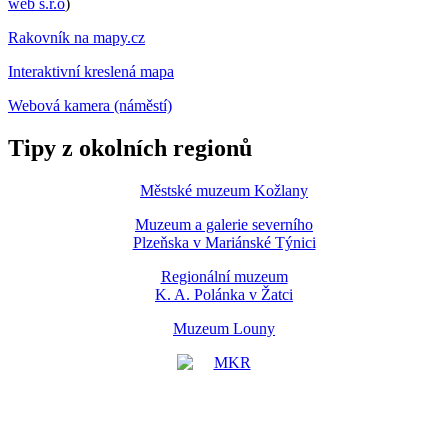
web s.r.o
)
Rakovník na mapy.cz
Interaktivní kreslená mapa
Webová kamera (náměstí)
Tipy z okolních regionů
Městské muzeum Kožlany
Muzeum a galerie severního
Plzeňska v Mariánské Týnici
Regionální muzeum
K. A. Polánka v Žatci
Muzeum Louny