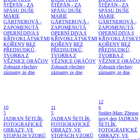
ŠTĚPÁN - ZA
ŠTĚPÁN - ZA
ŠTĚPÁN - ZA
SPÁSU DUŠE
SPÁSU DUŠE
SPÁSU DUŠE
MARIE
MARIE
MARIE
GÄRTNEROVÁ -
GÄRTNEROVÁ -
GÄRTNEROVÁ -
ZAPOMENUTÁ
ZAPOMENUTÁ
ZAPOMENUTÁ
OPERNÍ DIVA S
OPERNÍ DIVA S
OPERNÍ DIVA S
KŘIVOKLÁTSKÝMI
KŘIVOKLÁTSKÝMI
KŘIVOKLÁTSKÝ
KOŘENY
BEZ
KOŘENY
BEZ
KOŘENY
BEZ
PŘEDSUDKŮ,
PŘEDSUDKŮ,
PŘEDSUDKŮ,
TVORBA Z
TVORBA Z
TVORBA Z
VĚZNICE ORÁČOV
VĚZNICE ORÁČOV
VĚZNICE ORÁČ
Zobrazit všechny
Zobrazit všechny
Zobrazit všechny
záznamy ze dne
záznamy ze dne
záznamy ze dne
12
10
11
6
5
5
Spider-Man: Zbrusu
JADRAN ŠETLÍK,
JADRAN ŠETLÍK,
nový den
JADRAN
FOTOGRAFICKÉ
FOTOGRAFICKÉ
ŠETLÍK,
OBRAZY, VE
OBRAZY, VE
FOTOGRAFICKÉ
STOPÁCH VZORŮ
STOPÁCH VZORŮ
OBRAZY, VE