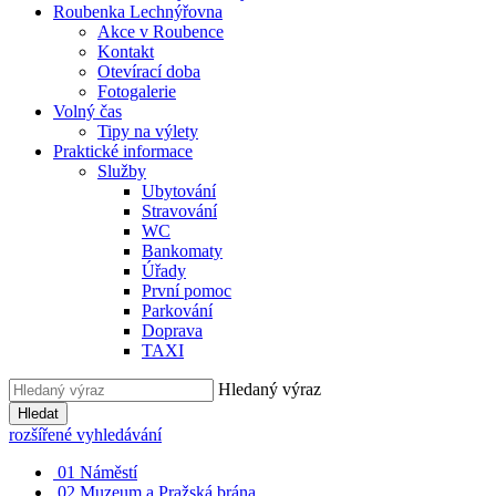
Roubenka Lechnýřovna
Akce v Roubence
Kontakt
Otevírací doba
Fotogalerie
Volný čas
Tipy na výlety
Praktické informace
Služby
Ubytování
Stravování
WC
Bankomaty
Úřady
První pomoc
Parkování
Doprava
TAXI
Hledaný výraz
Hledat
rozšířené vyhledávání
01
Náměstí
02
Muzeum a Pražská brána