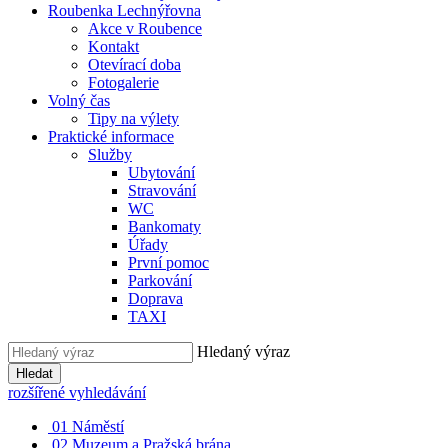
Roubenka Lechnýřovna
Akce v Roubence
Kontakt
Otevírací doba
Fotogalerie
Volný čas
Tipy na výlety
Praktické informace
Služby
Ubytování
Stravování
WC
Bankomaty
Úřady
První pomoc
Parkování
Doprava
TAXI
Hledaný výraz
Hledat
rozšířené vyhledávání
01
Náměstí
02
Muzeum a Pražská brána