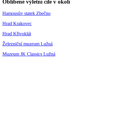
Oblíbené výletní cíle v okolí
Hamousův statek Zbečno
Hrad Krakovec
Hrad Křivoklát
Železniční muzeum Lužná
Muzeum JK Classics Lužná