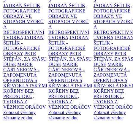
5
5
5
JADRAN ŠETLÍK,
JADRAN ŠETLÍK,
JADRAN ŠETLÍK,
FOTOGRAFICKÉ
FOTOGRAFICKÉ
FOTOGRAFICKÉ
OBRAZY, VE
OBRAZY, VE
OBRAZY, VE
STOPÁCH VZORŮ
STOPÁCH VZORŮ
STOPÁCH VZOR
A
A
A
RETROSPEKTIVNÍ
RETROSPEKTIVNÍ
RETROSPEKTIVN
TVORBA
JADRAN
TVORBA
JADRAN
TVORBA
JADRA
ŠETLÍK -
ŠETLÍK -
ŠETLÍK -
FOTOGRAFICKÉ
FOTOGRAFICKÉ
FOTOGRAFICKÉ
OBRAZY
PETR
OBRAZY
PETR
OBRAZY
PETR
ŠTĚPÁN, ZA SPÁSU
ŠTĚPÁN, ZA SPÁSU
ŠTĚPÁN, ZA SPÁ
DUŠE
MARIE
DUŠE
MARIE
DUŠE
MARIE
GÄRTNEROVÁ -
GÄRTNEROVÁ -
GÄRTNEROVÁ -
ZAPOMENUTÁ
ZAPOMENUTÁ
ZAPOMENUTÁ
OPERNÍ DIVA S
OPERNÍ DIVA S
OPERNÍ DIVA S
KŘIVOKLÁTSKÝMI
KŘIVOKLÁTSKÝMI
KŘIVOKLÁTSKÝ
KOŘENY
BEZ
KOŘENY
BEZ
KOŘENY
BEZ
PŘEDSUDKŮ,
PŘEDSUDKŮ,
PŘEDSUDKŮ,
TVORBA Z
TVORBA Z
TVORBA Z
VĚZNICE ORÁČOV
VĚZNICE ORÁČOV
VĚZNICE ORÁČ
Zobrazit všechny
Zobrazit všechny
Zobrazit všechny
záznamy ze dne
záznamy ze dne
záznamy ze dne