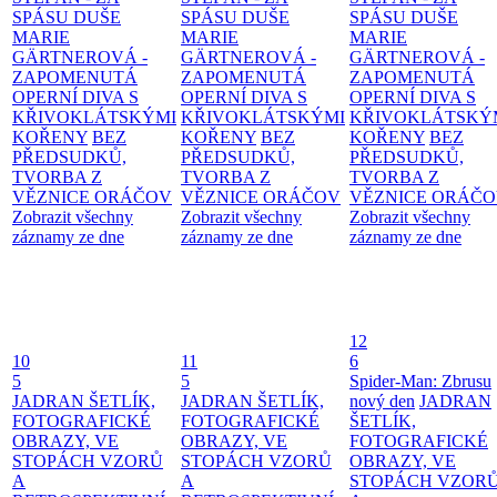
SPÁSU DUŠE
SPÁSU DUŠE
SPÁSU DUŠE
MARIE
MARIE
MARIE
GÄRTNEROVÁ -
GÄRTNEROVÁ -
GÄRTNEROVÁ -
ZAPOMENUTÁ
ZAPOMENUTÁ
ZAPOMENUTÁ
OPERNÍ DIVA S
OPERNÍ DIVA S
OPERNÍ DIVA S
KŘIVOKLÁTSKÝMI
KŘIVOKLÁTSKÝMI
KŘIVOKLÁTSKÝ
KOŘENY
BEZ
KOŘENY
BEZ
KOŘENY
BEZ
PŘEDSUDKŮ,
PŘEDSUDKŮ,
PŘEDSUDKŮ,
TVORBA Z
TVORBA Z
TVORBA Z
VĚZNICE ORÁČOV
VĚZNICE ORÁČOV
VĚZNICE ORÁČ
Zobrazit všechny
Zobrazit všechny
Zobrazit všechny
záznamy ze dne
záznamy ze dne
záznamy ze dne
12
10
11
6
5
5
Spider-Man: Zbrusu
JADRAN ŠETLÍK,
JADRAN ŠETLÍK,
nový den
JADRAN
FOTOGRAFICKÉ
FOTOGRAFICKÉ
ŠETLÍK,
OBRAZY, VE
OBRAZY, VE
FOTOGRAFICKÉ
STOPÁCH VZORŮ
STOPÁCH VZORŮ
OBRAZY, VE
A
A
STOPÁCH VZOR