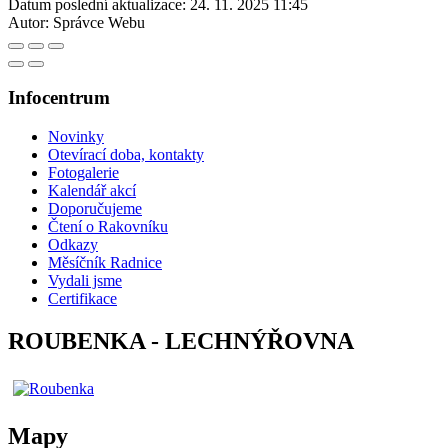
Datum poslední aktualizace:
24. 11. 2025 11:45
Autor:
Správce Webu
Infocentrum
Novinky
Otevírací doba, kontakty
Fotogalerie
Kalendář akcí
Doporučujeme
Čtení o Rakovníku
Odkazy
Měsíčník Radnice
Vydali jsme
Certifikace
ROUBENKA - LECHNÝŘOVNA
Mapy