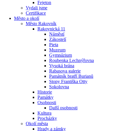
Fejeton
Vydali jsme
Certifikace
Město a okolí
Město Rakovník
Rakovnická 11
Náměstí
Zákostelí
Pieta
Muzeum
Gymnázium
Roubenka Lechnýřovna
Vysoká brána
Rabasova galerie
Památník bratří Burianů
Stopy Františka Otty
Sokolovna
Historie
Památky
Osobnosti
Další osobnosti
Kultura
Procházky
Okolí města
Hrady a zámky