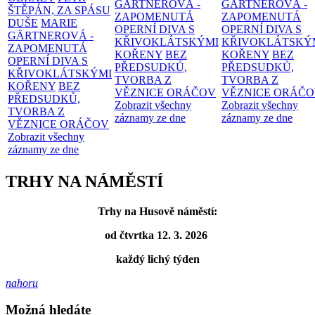
GÄRTNEROVÁ -
GÄRTNEROVÁ -
ŠTĚPÁN, ZA SPÁSU
ZAPOMENUTÁ
ZAPOMENUTÁ
DUŠE
MARIE
OPERNÍ DIVA S
OPERNÍ DIVA S
GÄRTNEROVÁ -
KŘIVOKLÁTSKÝMI
KŘIVOKLÁTSKÝ
ZAPOMENUTÁ
KOŘENY
BEZ
KOŘENY
BEZ
OPERNÍ DIVA S
PŘEDSUDKŮ,
PŘEDSUDKŮ,
KŘIVOKLÁTSKÝMI
TVORBA Z
TVORBA Z
KOŘENY
BEZ
VĚZNICE ORÁČOV
VĚZNICE ORÁČ
PŘEDSUDKŮ,
Zobrazit všechny
Zobrazit všechny
TVORBA Z
záznamy ze dne
záznamy ze dne
VĚZNICE ORÁČOV
Zobrazit všechny
záznamy ze dne
TRHY NA NÁMĚSTÍ
Trhy na Husově náměstí:
od čtvrtka 12. 3. 2026
každý lichý týden
nahoru
Možná hledáte