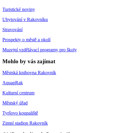
Turistické noviny
Ubytování v Rakovníku
Stravování
Prospekty o městě a okolí
Muzejní vzdělávací programy pro školy
Mohlo by vás zajímat
Městská knihovna Rakovník
AquapRak
Kulturní centrum
Městský úřad
Tyršovo koupaliště
Zimní stadion Rakovník