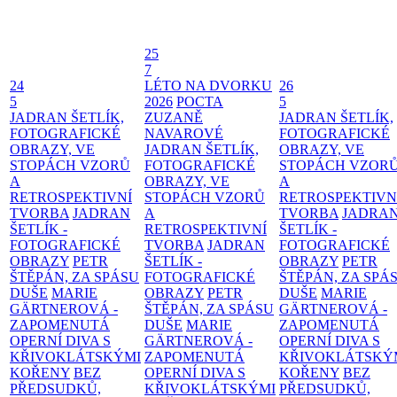
25
7
24
LÉTO NA DVORKU
26
5
2026
POCTA
5
JADRAN ŠETLÍK,
ZUZANĚ
JADRAN ŠETLÍK,
FOTOGRAFICKÉ
NAVAROVÉ
FOTOGRAFICKÉ
OBRAZY, VE
JADRAN ŠETLÍK,
OBRAZY, VE
STOPÁCH VZORŮ
FOTOGRAFICKÉ
STOPÁCH VZOR
A
OBRAZY, VE
A
RETROSPEKTIVNÍ
STOPÁCH VZORŮ
RETROSPEKTIVN
TVORBA
JADRAN
A
TVORBA
JADRA
ŠETLÍK -
RETROSPEKTIVNÍ
ŠETLÍK -
FOTOGRAFICKÉ
TVORBA
JADRAN
FOTOGRAFICKÉ
OBRAZY
PETR
ŠETLÍK -
OBRAZY
PETR
ŠTĚPÁN, ZA SPÁSU
FOTOGRAFICKÉ
ŠTĚPÁN, ZA SPÁ
DUŠE
MARIE
OBRAZY
PETR
DUŠE
MARIE
GÄRTNEROVÁ -
ŠTĚPÁN, ZA SPÁSU
GÄRTNEROVÁ -
ZAPOMENUTÁ
DUŠE
MARIE
ZAPOMENUTÁ
OPERNÍ DIVA S
GÄRTNEROVÁ -
OPERNÍ DIVA S
KŘIVOKLÁTSKÝMI
ZAPOMENUTÁ
KŘIVOKLÁTSKÝ
KOŘENY
BEZ
OPERNÍ DIVA S
KOŘENY
BEZ
PŘEDSUDKŮ,
KŘIVOKLÁTSKÝMI
PŘEDSUDKŮ,