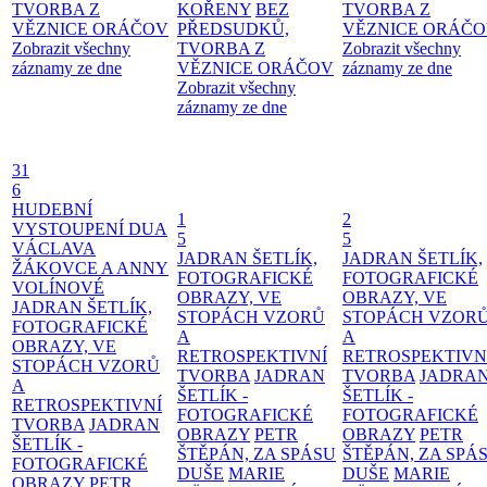
TVORBA Z
KOŘENY
BEZ
TVORBA Z
VĚZNICE ORÁČOV
PŘEDSUDKŮ,
VĚZNICE ORÁČ
Zobrazit všechny
TVORBA Z
Zobrazit všechny
záznamy ze dne
VĚZNICE ORÁČOV
záznamy ze dne
Zobrazit všechny
záznamy ze dne
31
6
HUDEBNÍ
1
2
VYSTOUPENÍ DUA
5
5
VÁCLAVA
JADRAN ŠETLÍK,
JADRAN ŠETLÍK,
ŽÁKOVCE A ANNY
FOTOGRAFICKÉ
FOTOGRAFICKÉ
VOLÍNOVÉ
OBRAZY, VE
OBRAZY, VE
JADRAN ŠETLÍK,
STOPÁCH VZORŮ
STOPÁCH VZOR
FOTOGRAFICKÉ
A
A
OBRAZY, VE
RETROSPEKTIVNÍ
RETROSPEKTIVN
STOPÁCH VZORŮ
TVORBA
JADRAN
TVORBA
JADRA
A
ŠETLÍK -
ŠETLÍK -
RETROSPEKTIVNÍ
FOTOGRAFICKÉ
FOTOGRAFICKÉ
TVORBA
JADRAN
OBRAZY
PETR
OBRAZY
PETR
ŠETLÍK -
ŠTĚPÁN, ZA SPÁSU
ŠTĚPÁN, ZA SPÁ
FOTOGRAFICKÉ
DUŠE
MARIE
DUŠE
MARIE
OBRAZY
PETR