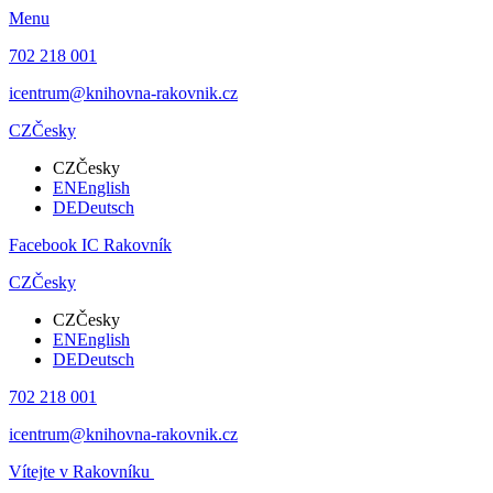
Menu
702 218 001
icentrum@knihovna-rakovnik.cz
CZ
Česky
CZ
Česky
EN
English
DE
Deutsch
Facebook IC Rakovník
CZ
Česky
CZ
Česky
EN
English
DE
Deutsch
702 218 001
icentrum@knihovna-rakovnik.cz
Vítejte v Rakovníku