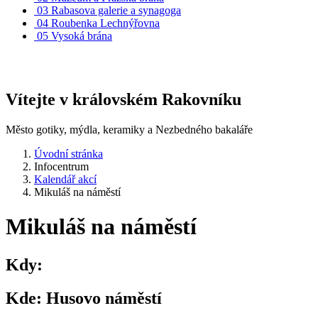
03
Rabasova galerie a synagoga
04
Roubenka Lechnýřovna
05
Vysoká brána
Vítejte v královském Rakovníku
Město gotiky, mýdla, keramiky a Nezbedného bakaláře
Úvodní stránka
Infocentrum
Kalendář akcí
Mikuláš na náměstí
Mikuláš na náměstí
Kdy:
Kde:
Husovo náměstí