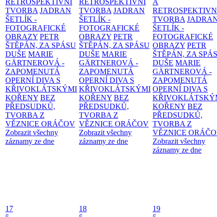
RETROSPEKTIVNÍ
RETROSPEKTIVNÍ
A
TVORBA
JADRAN
TVORBA
JADRAN
RETROSPEKTIVN
ŠETLÍK -
ŠETLÍK -
TVORBA
JADRA
FOTOGRAFICKÉ
FOTOGRAFICKÉ
ŠETLÍK -
OBRAZY
PETR
OBRAZY
PETR
FOTOGRAFICKÉ
ŠTĚPÁN, ZA SPÁSU
ŠTĚPÁN, ZA SPÁSU
OBRAZY
PETR
DUŠE
MARIE
DUŠE
MARIE
ŠTĚPÁN, ZA SPÁ
GÄRTNEROVÁ -
GÄRTNEROVÁ -
DUŠE
MARIE
ZAPOMENUTÁ
ZAPOMENUTÁ
GÄRTNEROVÁ -
OPERNÍ DIVA S
OPERNÍ DIVA S
ZAPOMENUTÁ
KŘIVOKLÁTSKÝMI
KŘIVOKLÁTSKÝMI
OPERNÍ DIVA S
KOŘENY
BEZ
KOŘENY
BEZ
KŘIVOKLÁTSKÝ
PŘEDSUDKŮ,
PŘEDSUDKŮ,
KOŘENY
BEZ
TVORBA Z
TVORBA Z
PŘEDSUDKŮ,
VĚZNICE ORÁČOV
VĚZNICE ORÁČOV
TVORBA Z
Zobrazit všechny
Zobrazit všechny
VĚZNICE ORÁČ
záznamy ze dne
záznamy ze dne
Zobrazit všechny
záznamy ze dne
17
18
19