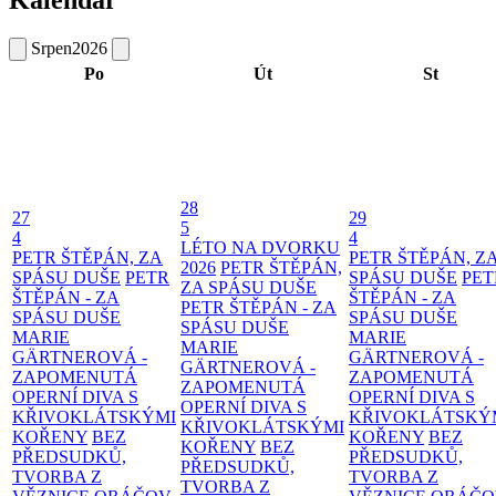
Srpen
2026
Po
Út
St
28
27
29
5
4
4
LÉTO NA DVORKU
PETR ŠTĚPÁN, ZA
PETR ŠTĚPÁN, Z
2026
PETR ŠTĚPÁN,
SPÁSU DUŠE
PETR
SPÁSU DUŠE
PET
ZA SPÁSU DUŠE
ŠTĚPÁN - ZA
ŠTĚPÁN - ZA
PETR ŠTĚPÁN - ZA
SPÁSU DUŠE
SPÁSU DUŠE
SPÁSU DUŠE
MARIE
MARIE
MARIE
GÄRTNEROVÁ -
GÄRTNEROVÁ -
GÄRTNEROVÁ -
ZAPOMENUTÁ
ZAPOMENUTÁ
ZAPOMENUTÁ
OPERNÍ DIVA S
OPERNÍ DIVA S
OPERNÍ DIVA S
KŘIVOKLÁTSKÝMI
KŘIVOKLÁTSKÝ
KŘIVOKLÁTSKÝMI
KOŘENY
BEZ
KOŘENY
BEZ
KOŘENY
BEZ
PŘEDSUDKŮ,
PŘEDSUDKŮ,
PŘEDSUDKŮ,
TVORBA Z
TVORBA Z
TVORBA Z