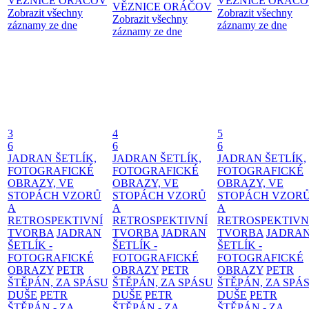
VĚZNICE ORÁČOV
VĚZNICE ORÁČ
VĚZNICE ORÁČOV
Zobrazit všechny
Zobrazit všechny
Zobrazit všechny
záznamy ze dne
záznamy ze dne
záznamy ze dne
3
4
5
6
6
6
JADRAN ŠETLÍK,
JADRAN ŠETLÍK,
JADRAN ŠETLÍK,
FOTOGRAFICKÉ
FOTOGRAFICKÉ
FOTOGRAFICKÉ
OBRAZY, VE
OBRAZY, VE
OBRAZY, VE
STOPÁCH VZORŮ
STOPÁCH VZORŮ
STOPÁCH VZOR
A
A
A
RETROSPEKTIVNÍ
RETROSPEKTIVNÍ
RETROSPEKTIVN
TVORBA
JADRAN
TVORBA
JADRAN
TVORBA
JADRA
ŠETLÍK -
ŠETLÍK -
ŠETLÍK -
FOTOGRAFICKÉ
FOTOGRAFICKÉ
FOTOGRAFICKÉ
OBRAZY
PETR
OBRAZY
PETR
OBRAZY
PETR
ŠTĚPÁN, ZA SPÁSU
ŠTĚPÁN, ZA SPÁSU
ŠTĚPÁN, ZA SPÁ
DUŠE
PETR
DUŠE
PETR
DUŠE
PETR
ŠTĚPÁN - ZA
ŠTĚPÁN - ZA
ŠTĚPÁN - ZA