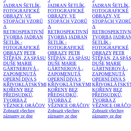
5
5
5
JADRAN ŠETLÍK,
JADRAN ŠETLÍK,
JADRAN ŠETLÍK,
FOTOGRAFICKÉ
FOTOGRAFICKÉ
FOTOGRAFICKÉ
OBRAZY, VE
OBRAZY, VE
OBRAZY, VE
STOPÁCH VZORŮ
STOPÁCH VZORŮ
STOPÁCH VZOR
A
A
A
RETROSPEKTIVNÍ
RETROSPEKTIVNÍ
RETROSPEKTIVN
TVORBA
JADRAN
TVORBA
JADRAN
TVORBA
JADRA
ŠETLÍK -
ŠETLÍK -
ŠETLÍK -
FOTOGRAFICKÉ
FOTOGRAFICKÉ
FOTOGRAFICKÉ
OBRAZY
PETR
OBRAZY
PETR
OBRAZY
PETR
ŠTĚPÁN, ZA SPÁSU
ŠTĚPÁN, ZA SPÁSU
ŠTĚPÁN, ZA SPÁ
DUŠE
MARIE
DUŠE
MARIE
DUŠE
MARIE
GÄRTNEROVÁ -
GÄRTNEROVÁ -
GÄRTNEROVÁ -
ZAPOMENUTÁ
ZAPOMENUTÁ
ZAPOMENUTÁ
OPERNÍ DIVA S
OPERNÍ DIVA S
OPERNÍ DIVA S
KŘIVOKLÁTSKÝMI
KŘIVOKLÁTSKÝMI
KŘIVOKLÁTSKÝ
KOŘENY
BEZ
KOŘENY
BEZ
KOŘENY
BEZ
PŘEDSUDKŮ,
PŘEDSUDKŮ,
PŘEDSUDKŮ,
TVORBA Z
TVORBA Z
TVORBA Z
VĚZNICE ORÁČOV
VĚZNICE ORÁČOV
VĚZNICE ORÁČ
Zobrazit všechny
Zobrazit všechny
Zobrazit všechny
záznamy ze dne
záznamy ze dne
záznamy ze dne