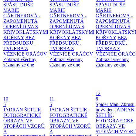
SPÁSU DUŠE
SPÁSU DUŠE
SPÁSU DUŠE
MARIE
MARIE
MARIE
GÄRTNEROVÁ -
GÄRTNEROVÁ -
GÄRTNEROVÁ -
ZAPOMENUTÁ
ZAPOMENUTÁ
ZAPOMENUTÁ
OPERNÍ DIVA S
OPERNÍ DIVA S
OPERNÍ DIVA S
KŘIVOKLÁTSKÝMI
KŘIVOKLÁTSKÝMI
KŘIVOKLÁTSKÝ
KOŘENY
BEZ
KOŘENY
BEZ
KOŘENY
BEZ
PŘEDSUDKŮ,
PŘEDSUDKŮ,
PŘEDSUDKŮ,
TVORBA Z
TVORBA Z
TVORBA Z
VĚZNICE ORÁČOV
VĚZNICE ORÁČOV
VĚZNICE ORÁČ
Zobrazit všechny
Zobrazit všechny
Zobrazit všechny
záznamy ze dne
záznamy ze dne
záznamy ze dne
12
10
11
6
5
5
Spider-Man: Zbrusu
JADRAN ŠETLÍK,
JADRAN ŠETLÍK,
nový den
JADRAN
FOTOGRAFICKÉ
FOTOGRAFICKÉ
ŠETLÍK,
OBRAZY, VE
OBRAZY, VE
FOTOGRAFICKÉ
STOPÁCH VZORŮ
STOPÁCH VZORŮ
OBRAZY, VE
A
A
STOPÁCH VZOR