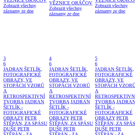
VĚZNICE ORÁČOV
VĚZNICE ORÁČ
VĚZNICE ORÁČOV
Zobrazit všechny
Zobrazit všechny
Zobrazit všechny
záznamy ze dne
záznamy ze dne
záznamy ze dne
3
4
5
6
6
6
JADRAN ŠETLÍK,
JADRAN ŠETLÍK,
JADRAN ŠETLÍK,
FOTOGRAFICKÉ
FOTOGRAFICKÉ
FOTOGRAFICKÉ
OBRAZY, VE
OBRAZY, VE
OBRAZY, VE
STOPÁCH VZORŮ
STOPÁCH VZORŮ
STOPÁCH VZOR
A
A
A
RETROSPEKTIVNÍ
RETROSPEKTIVNÍ
RETROSPEKTIVN
TVORBA
JADRAN
TVORBA
JADRAN
TVORBA
JADRA
ŠETLÍK -
ŠETLÍK -
ŠETLÍK -
FOTOGRAFICKÉ
FOTOGRAFICKÉ
FOTOGRAFICKÉ
OBRAZY
PETR
OBRAZY
PETR
OBRAZY
PETR
ŠTĚPÁN, ZA SPÁSU
ŠTĚPÁN, ZA SPÁSU
ŠTĚPÁN, ZA SPÁ
DUŠE
PETR
DUŠE
PETR
DUŠE
PETR
ŠTĚPÁN - ZA
ŠTĚPÁN - ZA
ŠTĚPÁN - ZA