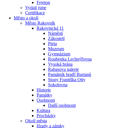
Fejeton
Vydali jsme
Certifikace
Město a okolí
Město Rakovník
Rakovnická 11
Náměstí
Zákostelí
Pieta
Muzeum
Gymnázium
Roubenka Lechnýřovna
Vysoká brána
Rabasova galerie
Památník bratří Burianů
Stopy Františka Otty
Sokolovna
Historie
Památky
Osobnosti
Další osobnosti
Kultura
Procházky
Okolí města
Hrady a zámky