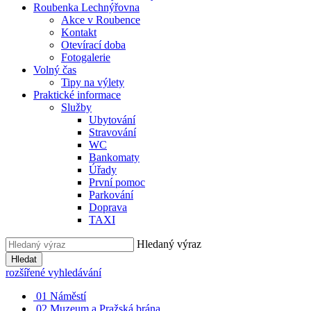
Roubenka Lechnýřovna
Akce v Roubence
Kontakt
Otevírací doba
Fotogalerie
Volný čas
Tipy na výlety
Praktické informace
Služby
Ubytování
Stravování
WC
Bankomaty
Úřady
První pomoc
Parkování
Doprava
TAXI
Hledaný výraz
Hledat
rozšířené vyhledávání
01
Náměstí
02
Muzeum a Pražská brána