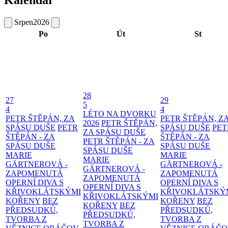
Kalendář
Srpen
2026
Po
Út
St
28
27
29
5
4
4
LÉTO NA DVORKU
PETR ŠTĚPÁN, ZA
PETR ŠTĚPÁN, Z
2026
PETR ŠTĚPÁN,
SPÁSU DUŠE
PETR
SPÁSU DUŠE
PET
ZA SPÁSU DUŠE
ŠTĚPÁN - ZA
ŠTĚPÁN - ZA
PETR ŠTĚPÁN - ZA
SPÁSU DUŠE
SPÁSU DUŠE
SPÁSU DUŠE
MARIE
MARIE
MARIE
GÄRTNEROVÁ -
GÄRTNEROVÁ -
GÄRTNEROVÁ -
ZAPOMENUTÁ
ZAPOMENUTÁ
ZAPOMENUTÁ
OPERNÍ DIVA S
OPERNÍ DIVA S
OPERNÍ DIVA S
KŘIVOKLÁTSKÝMI
KŘIVOKLÁTSKÝ
KŘIVOKLÁTSKÝMI
KOŘENY
BEZ
KOŘENY
BEZ
KOŘENY
BEZ
PŘEDSUDKŮ,
PŘEDSUDKŮ,
PŘEDSUDKŮ,
TVORBA Z
TVORBA Z
TVORBA Z