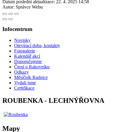
Datum poslední aktualizace:
22. 4. 2025 14:58
Autor:
Správce Webu
Infocentrum
Novinky
Otevírací doba, kontakty
Fotogalerie
Kalendář akcí
Doporučujeme
Čtení o Rakovníku
Odkazy
Měsíčník Radnice
Vydali jsme
Certifikace
ROUBENKA - LECHNÝŘOVNA
Mapy