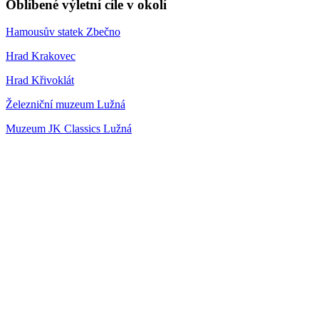
Oblíbené výletní cíle v okolí
Hamousův statek Zbečno
Hrad Krakovec
Hrad Křivoklát
Železniční muzeum Lužná
Muzeum JK Classics Lužná