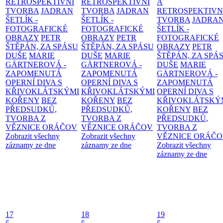
RETROSPEKTIVNÍ
RETROSPEKTIVNÍ
A
TVORBA
JADRAN
TVORBA
JADRAN
RETROSPEKTIVN
ŠETLÍK -
ŠETLÍK -
TVORBA
JADRA
FOTOGRAFICKÉ
FOTOGRAFICKÉ
ŠETLÍK -
OBRAZY
PETR
OBRAZY
PETR
FOTOGRAFICKÉ
ŠTĚPÁN, ZA SPÁSU
ŠTĚPÁN, ZA SPÁSU
OBRAZY
PETR
DUŠE
MARIE
DUŠE
MARIE
ŠTĚPÁN, ZA SPÁ
GÄRTNEROVÁ -
GÄRTNEROVÁ -
DUŠE
MARIE
ZAPOMENUTÁ
ZAPOMENUTÁ
GÄRTNEROVÁ -
OPERNÍ DIVA S
OPERNÍ DIVA S
ZAPOMENUTÁ
KŘIVOKLÁTSKÝMI
KŘIVOKLÁTSKÝMI
OPERNÍ DIVA S
KOŘENY
BEZ
KOŘENY
BEZ
KŘIVOKLÁTSKÝ
PŘEDSUDKŮ,
PŘEDSUDKŮ,
KOŘENY
BEZ
TVORBA Z
TVORBA Z
PŘEDSUDKŮ,
VĚZNICE ORÁČOV
VĚZNICE ORÁČOV
TVORBA Z
Zobrazit všechny
Zobrazit všechny
VĚZNICE ORÁČ
záznamy ze dne
záznamy ze dne
Zobrazit všechny
záznamy ze dne
17
18
19