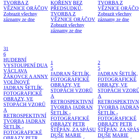
TVORBA Z
KOŘENY
BEZ
TVORBA Z
VĚZNICE ORÁČOV
PŘEDSUDKŮ,
VĚZNICE ORÁČ
Zobrazit všechny
TVORBA Z
Zobrazit všechny
záznamy ze dne
VĚZNICE ORÁČOV
záznamy ze dne
Zobrazit všechny
záznamy ze dne
31
6
HUDEBNÍ
1
2
VYSTOUPENÍ DUA
5
5
VÁCLAVA
JADRAN ŠETLÍK,
JADRAN ŠETLÍK,
ŽÁKOVCE A ANNY
FOTOGRAFICKÉ
FOTOGRAFICKÉ
VOLÍNOVÉ
OBRAZY, VE
OBRAZY, VE
JADRAN ŠETLÍK,
STOPÁCH VZORŮ
STOPÁCH VZOR
FOTOGRAFICKÉ
A
A
OBRAZY, VE
RETROSPEKTIVNÍ
RETROSPEKTIVN
STOPÁCH VZORŮ
TVORBA
JADRAN
TVORBA
JADRA
A
ŠETLÍK -
ŠETLÍK -
RETROSPEKTIVNÍ
FOTOGRAFICKÉ
FOTOGRAFICKÉ
TVORBA
JADRAN
OBRAZY
PETR
OBRAZY
PETR
ŠETLÍK -
ŠTĚPÁN, ZA SPÁSU
ŠTĚPÁN, ZA SPÁ
FOTOGRAFICKÉ
DUŠE
MARIE
DUŠE
MARIE
OBRAZY
PETR