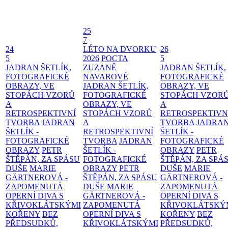
25
7
24
LÉTO NA DVORKU
26
5
2026
POCTA
5
JADRAN ŠETLÍK,
ZUZANĚ
JADRAN ŠETLÍK,
FOTOGRAFICKÉ
NAVAROVÉ
FOTOGRAFICKÉ
OBRAZY, VE
JADRAN ŠETLÍK,
OBRAZY, VE
STOPÁCH VZORŮ
FOTOGRAFICKÉ
STOPÁCH VZOR
A
OBRAZY, VE
A
RETROSPEKTIVNÍ
STOPÁCH VZORŮ
RETROSPEKTIVN
TVORBA
JADRAN
A
TVORBA
JADRA
ŠETLÍK -
RETROSPEKTIVNÍ
ŠETLÍK -
FOTOGRAFICKÉ
TVORBA
JADRAN
FOTOGRAFICKÉ
OBRAZY
PETR
ŠETLÍK -
OBRAZY
PETR
ŠTĚPÁN, ZA SPÁSU
FOTOGRAFICKÉ
ŠTĚPÁN, ZA SPÁ
DUŠE
MARIE
OBRAZY
PETR
DUŠE
MARIE
GÄRTNEROVÁ -
ŠTĚPÁN, ZA SPÁSU
GÄRTNEROVÁ -
ZAPOMENUTÁ
DUŠE
MARIE
ZAPOMENUTÁ
OPERNÍ DIVA S
GÄRTNEROVÁ -
OPERNÍ DIVA S
KŘIVOKLÁTSKÝMI
ZAPOMENUTÁ
KŘIVOKLÁTSKÝ
KOŘENY
BEZ
OPERNÍ DIVA S
KOŘENY
BEZ
PŘEDSUDKŮ,
KŘIVOKLÁTSKÝMI
PŘEDSUDKŮ,