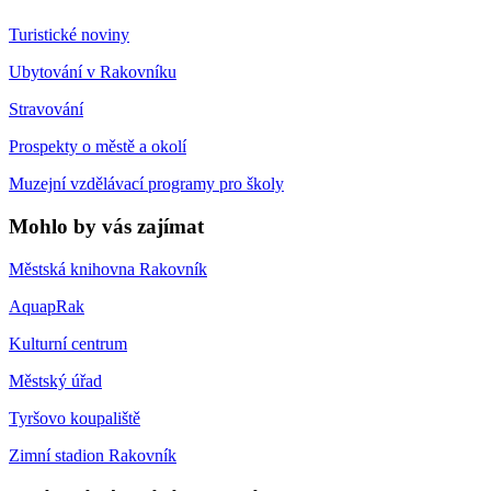
Turistické noviny
Ubytování v Rakovníku
Stravování
Prospekty o městě a okolí
Muzejní vzdělávací programy pro školy
Mohlo by vás zajímat
Městská knihovna Rakovník
AquapRak
Kulturní centrum
Městský úřad
Tyršovo koupaliště
Zimní stadion Rakovník