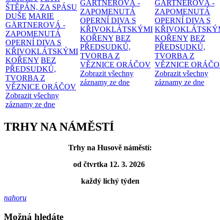
GÄRTNEROVÁ -
GÄRTNEROVÁ -
ŠTĚPÁN, ZA SPÁSU
ZAPOMENUTÁ
ZAPOMENUTÁ
DUŠE
MARIE
OPERNÍ DIVA S
OPERNÍ DIVA S
GÄRTNEROVÁ -
KŘIVOKLÁTSKÝMI
KŘIVOKLÁTSKÝ
ZAPOMENUTÁ
KOŘENY
BEZ
KOŘENY
BEZ
OPERNÍ DIVA S
PŘEDSUDKŮ,
PŘEDSUDKŮ,
KŘIVOKLÁTSKÝMI
TVORBA Z
TVORBA Z
KOŘENY
BEZ
VĚZNICE ORÁČOV
VĚZNICE ORÁČ
PŘEDSUDKŮ,
Zobrazit všechny
Zobrazit všechny
TVORBA Z
záznamy ze dne
záznamy ze dne
VĚZNICE ORÁČOV
Zobrazit všechny
záznamy ze dne
TRHY NA NÁMĚSTÍ
Trhy na Husově náměstí:
od čtvrtka 12. 3. 2026
každý lichý týden
nahoru
Možná hledáte