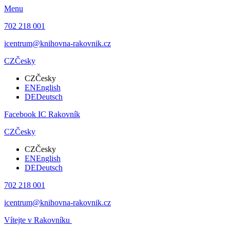
Menu
702 218 001
icentrum@knihovna-rakovnik.cz
CZ
Česky
CZ
Česky
EN
English
DE
Deutsch
Facebook IC Rakovník
CZ
Česky
CZ
Česky
EN
English
DE
Deutsch
702 218 001
icentrum@knihovna-rakovnik.cz
Vítejte v Rakovníku