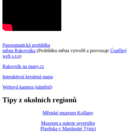
Panoramatická prohlídka
města Rakovníka
(Prohlídku města vytvořil a provozuje
Úspěšný
web s.r.o
)
Rakovník na mapy.cz
Interaktivní kreslená mapa
Webová kamera (náměstí)
Tipy z okolních regionů
Městské muzeum Kožlany
Muzeum a galerie severního
Plzeňska v Mariánské Týnici