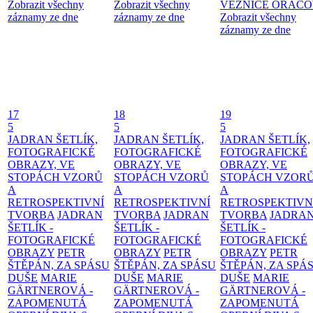
Zobrazit všechny
Zobrazit všechny
VĚZNICE ORÁČ
záznamy ze dne
záznamy ze dne
Zobrazit všechny
záznamy ze dne
17
18
19
5
5
5
JADRAN ŠETLÍK,
JADRAN ŠETLÍK,
JADRAN ŠETLÍK,
FOTOGRAFICKÉ
FOTOGRAFICKÉ
FOTOGRAFICKÉ
OBRAZY, VE
OBRAZY, VE
OBRAZY, VE
STOPÁCH VZORŮ
STOPÁCH VZORŮ
STOPÁCH VZOR
A
A
A
RETROSPEKTIVNÍ
RETROSPEKTIVNÍ
RETROSPEKTIVN
TVORBA
JADRAN
TVORBA
JADRAN
TVORBA
JADRA
ŠETLÍK -
ŠETLÍK -
ŠETLÍK -
FOTOGRAFICKÉ
FOTOGRAFICKÉ
FOTOGRAFICKÉ
OBRAZY
PETR
OBRAZY
PETR
OBRAZY
PETR
ŠTĚPÁN, ZA SPÁSU
ŠTĚPÁN, ZA SPÁSU
ŠTĚPÁN, ZA SPÁ
DUŠE
MARIE
DUŠE
MARIE
DUŠE
MARIE
GÄRTNEROVÁ -
GÄRTNEROVÁ -
GÄRTNEROVÁ -
ZAPOMENUTÁ
ZAPOMENUTÁ
ZAPOMENUTÁ