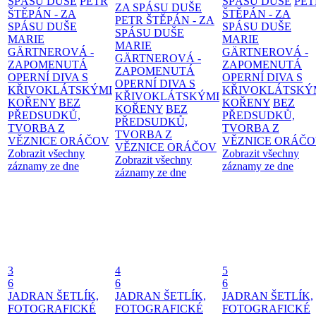
SPÁSU DUŠE
PETR
SPÁSU DUŠE
PET
ZA SPÁSU DUŠE
ŠTĚPÁN - ZA
ŠTĚPÁN - ZA
PETR ŠTĚPÁN - ZA
SPÁSU DUŠE
SPÁSU DUŠE
SPÁSU DUŠE
MARIE
MARIE
MARIE
GÄRTNEROVÁ -
GÄRTNEROVÁ -
GÄRTNEROVÁ -
ZAPOMENUTÁ
ZAPOMENUTÁ
ZAPOMENUTÁ
OPERNÍ DIVA S
OPERNÍ DIVA S
OPERNÍ DIVA S
KŘIVOKLÁTSKÝMI
KŘIVOKLÁTSKÝ
KŘIVOKLÁTSKÝMI
KOŘENY
BEZ
KOŘENY
BEZ
KOŘENY
BEZ
PŘEDSUDKŮ,
PŘEDSUDKŮ,
PŘEDSUDKŮ,
TVORBA Z
TVORBA Z
TVORBA Z
VĚZNICE ORÁČOV
VĚZNICE ORÁČ
VĚZNICE ORÁČOV
Zobrazit všechny
Zobrazit všechny
Zobrazit všechny
záznamy ze dne
záznamy ze dne
záznamy ze dne
3
4
5
6
6
6
JADRAN ŠETLÍK,
JADRAN ŠETLÍK,
JADRAN ŠETLÍK,
FOTOGRAFICKÉ
FOTOGRAFICKÉ
FOTOGRAFICKÉ