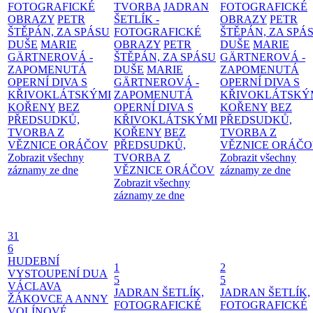
FOTOGRAFICKÉ
TVORBA
JADRAN
FOTOGRAFICKÉ
OBRAZY
PETR
ŠETLÍK -
OBRAZY
PETR
ŠTĚPÁN, ZA SPÁSU
FOTOGRAFICKÉ
ŠTĚPÁN, ZA SPÁ
DUŠE
MARIE
OBRAZY
PETR
DUŠE
MARIE
GÄRTNEROVÁ -
ŠTĚPÁN, ZA SPÁSU
GÄRTNEROVÁ -
ZAPOMENUTÁ
DUŠE
MARIE
ZAPOMENUTÁ
OPERNÍ DIVA S
GÄRTNEROVÁ -
OPERNÍ DIVA S
KŘIVOKLÁTSKÝMI
ZAPOMENUTÁ
KŘIVOKLÁTSKÝ
KOŘENY
BEZ
OPERNÍ DIVA S
KOŘENY
BEZ
PŘEDSUDKŮ,
KŘIVOKLÁTSKÝMI
PŘEDSUDKŮ,
TVORBA Z
KOŘENY
BEZ
TVORBA Z
VĚZNICE ORÁČOV
PŘEDSUDKŮ,
VĚZNICE ORÁČ
Zobrazit všechny
TVORBA Z
Zobrazit všechny
záznamy ze dne
VĚZNICE ORÁČOV
záznamy ze dne
Zobrazit všechny
záznamy ze dne
31
6
HUDEBNÍ
1
2
VYSTOUPENÍ DUA
5
5
VÁCLAVA
JADRAN ŠETLÍK,
JADRAN ŠETLÍK,
ŽÁKOVCE A ANNY
FOTOGRAFICKÉ
FOTOGRAFICKÉ
VOLÍNOVÉ