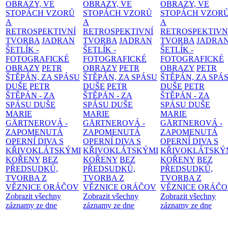
OBRAZY, VE
OBRAZY, VE
OBRAZY, VE
STOPÁCH VZORŮ
STOPÁCH VZORŮ
STOPÁCH VZOR
A
A
A
RETROSPEKTIVNÍ
RETROSPEKTIVNÍ
RETROSPEKTIVN
TVORBA
JADRAN
TVORBA
JADRAN
TVORBA
JADRA
ŠETLÍK -
ŠETLÍK -
ŠETLÍK -
FOTOGRAFICKÉ
FOTOGRAFICKÉ
FOTOGRAFICKÉ
OBRAZY
PETR
OBRAZY
PETR
OBRAZY
PETR
ŠTĚPÁN, ZA SPÁSU
ŠTĚPÁN, ZA SPÁSU
ŠTĚPÁN, ZA SPÁ
DUŠE
PETR
DUŠE
PETR
DUŠE
PETR
ŠTĚPÁN - ZA
ŠTĚPÁN - ZA
ŠTĚPÁN - ZA
SPÁSU DUŠE
SPÁSU DUŠE
SPÁSU DUŠE
MARIE
MARIE
MARIE
GÄRTNEROVÁ -
GÄRTNEROVÁ -
GÄRTNEROVÁ -
ZAPOMENUTÁ
ZAPOMENUTÁ
ZAPOMENUTÁ
OPERNÍ DIVA S
OPERNÍ DIVA S
OPERNÍ DIVA S
KŘIVOKLÁTSKÝMI
KŘIVOKLÁTSKÝMI
KŘIVOKLÁTSKÝ
KOŘENY
BEZ
KOŘENY
BEZ
KOŘENY
BEZ
PŘEDSUDKŮ,
PŘEDSUDKŮ,
PŘEDSUDKŮ,
TVORBA Z
TVORBA Z
TVORBA Z
VĚZNICE ORÁČOV
VĚZNICE ORÁČOV
VĚZNICE ORÁČ
Zobrazit všechny
Zobrazit všechny
Zobrazit všechny
záznamy ze dne
záznamy ze dne
záznamy ze dne