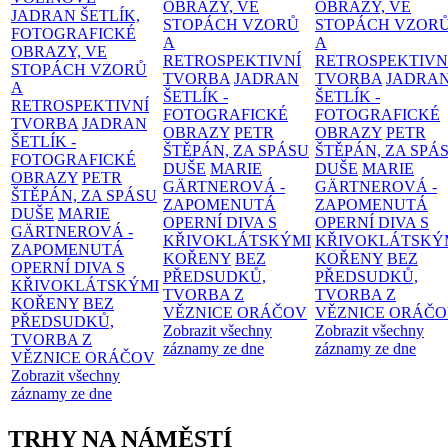
OBRAZY, VE
OBRAZY, VE
JADRAN ŠETLÍK,
STOPÁCH VZORŮ
STOPÁCH VZOR
FOTOGRAFICKÉ
A
A
OBRAZY, VE
RETROSPEKTIVNÍ
RETROSPEKTIVN
STOPÁCH VZORŮ
TVORBA
JADRAN
TVORBA
JADRA
A
ŠETLÍK -
ŠETLÍK -
RETROSPEKTIVNÍ
FOTOGRAFICKÉ
FOTOGRAFICKÉ
TVORBA
JADRAN
OBRAZY
PETR
OBRAZY
PETR
ŠETLÍK -
ŠTĚPÁN, ZA SPÁSU
ŠTĚPÁN, ZA SPÁ
FOTOGRAFICKÉ
DUŠE
MARIE
DUŠE
MARIE
OBRAZY
PETR
GÄRTNEROVÁ -
GÄRTNEROVÁ -
ŠTĚPÁN, ZA SPÁSU
ZAPOMENUTÁ
ZAPOMENUTÁ
DUŠE
MARIE
OPERNÍ DIVA S
OPERNÍ DIVA S
GÄRTNEROVÁ -
KŘIVOKLÁTSKÝMI
KŘIVOKLÁTSKÝ
ZAPOMENUTÁ
KOŘENY
BEZ
KOŘENY
BEZ
OPERNÍ DIVA S
PŘEDSUDKŮ,
PŘEDSUDKŮ,
KŘIVOKLÁTSKÝMI
TVORBA Z
TVORBA Z
KOŘENY
BEZ
VĚZNICE ORÁČOV
VĚZNICE ORÁČ
PŘEDSUDKŮ,
Zobrazit všechny
Zobrazit všechny
TVORBA Z
záznamy ze dne
záznamy ze dne
VĚZNICE ORÁČOV
Zobrazit všechny
záznamy ze dne
TRHY NA NÁMĚSTÍ