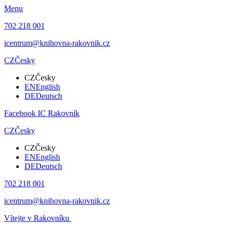
Menu
702 218 001
icentrum@knihovna-rakovnik.cz
CZ
Česky
CZ
Česky
EN
English
DE
Deutsch
Facebook IC Rakovník
CZ
Česky
CZ
Česky
EN
English
DE
Deutsch
702 218 001
icentrum@knihovna-rakovnik.cz
Vítejte v Rakovníku