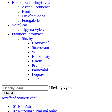
Roubenka Lechnýřovna
Akce v Roubence
Kontakt
Otevírací doba
Fotogalerie
Volný čas
Tipy na výlety
Praktické informace
Služby
Ubytování
Stravování
WC
Bankomaty
Úřady
První pomoc
Parkování
Doprava
TAXI
Hledaný výraz
Hledat
rozšířené vyhledávání
01
Náměstí
02
Muzeum a Pražská brána