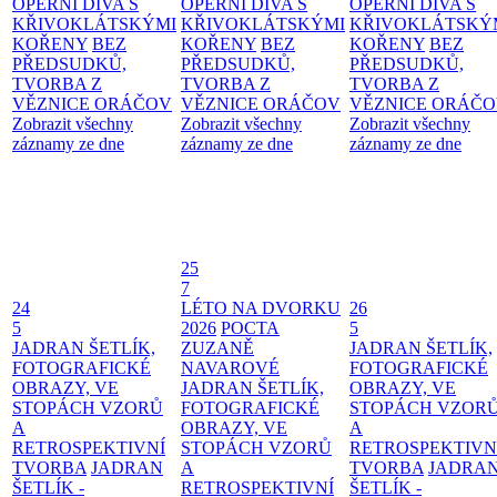
OPERNÍ DIVA S
OPERNÍ DIVA S
OPERNÍ DIVA S
KŘIVOKLÁTSKÝMI
KŘIVOKLÁTSKÝMI
KŘIVOKLÁTSKÝ
KOŘENY
BEZ
KOŘENY
BEZ
KOŘENY
BEZ
PŘEDSUDKŮ,
PŘEDSUDKŮ,
PŘEDSUDKŮ,
TVORBA Z
TVORBA Z
TVORBA Z
VĚZNICE ORÁČOV
VĚZNICE ORÁČOV
VĚZNICE ORÁČ
Zobrazit všechny
Zobrazit všechny
Zobrazit všechny
záznamy ze dne
záznamy ze dne
záznamy ze dne
25
7
24
LÉTO NA DVORKU
26
5
2026
POCTA
5
JADRAN ŠETLÍK,
ZUZANĚ
JADRAN ŠETLÍK,
FOTOGRAFICKÉ
NAVAROVÉ
FOTOGRAFICKÉ
OBRAZY, VE
JADRAN ŠETLÍK,
OBRAZY, VE
STOPÁCH VZORŮ
FOTOGRAFICKÉ
STOPÁCH VZOR
A
OBRAZY, VE
A
RETROSPEKTIVNÍ
STOPÁCH VZORŮ
RETROSPEKTIVN
TVORBA
JADRAN
A
TVORBA
JADRA
ŠETLÍK -
RETROSPEKTIVNÍ
ŠETLÍK -