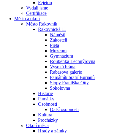
Fejeton
Vydali jsme
Certifikace
Město a okolí
Město Rakovník
Rakovnická 11
Náměstí
Zákostelí
Pieta
Muzeum
Gymnázium
Roubenka Lechnýřovna
Vysoká brána
Rabasova galerie
Památník bratří Burianů
Stopy Františka Otty
Sokolovna
Historie
Památky
Osobnosti
Další osobnosti
Kultura
Procházky
Okolí města
Hrady a zámky