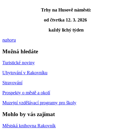
Trhy na Husově náměstí:
od čtvrtka 12. 3. 2026
každý lichý týden
nahoru
Možná hledáte
Turistické noviny
Ubytování v Rakovníku
Stravování
Prospekty o městě a okolí
Muzejní vzdělávací programy pro školy
Mohlo by vás zajímat
Městská knihovna Rakovník