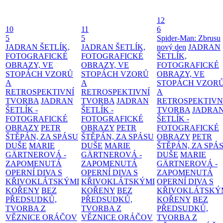
12
10
11
6
5
5
Spider-Man: Zbrusu
JADRAN ŠETLÍK,
JADRAN ŠETLÍK,
nový den
JADRAN
FOTOGRAFICKÉ
FOTOGRAFICKÉ
ŠETLÍK,
OBRAZY, VE
OBRAZY, VE
FOTOGRAFICKÉ
STOPÁCH VZORŮ
STOPÁCH VZORŮ
OBRAZY, VE
A
A
STOPÁCH VZOR
RETROSPEKTIVNÍ
RETROSPEKTIVNÍ
A
TVORBA
JADRAN
TVORBA
JADRAN
RETROSPEKTIVN
ŠETLÍK -
ŠETLÍK -
TVORBA
JADRA
FOTOGRAFICKÉ
FOTOGRAFICKÉ
ŠETLÍK -
OBRAZY
PETR
OBRAZY
PETR
FOTOGRAFICKÉ
ŠTĚPÁN, ZA SPÁSU
ŠTĚPÁN, ZA SPÁSU
OBRAZY
PETR
DUŠE
MARIE
DUŠE
MARIE
ŠTĚPÁN, ZA SPÁ
GÄRTNEROVÁ -
GÄRTNEROVÁ -
DUŠE
MARIE
ZAPOMENUTÁ
ZAPOMENUTÁ
GÄRTNEROVÁ -
OPERNÍ DIVA S
OPERNÍ DIVA S
ZAPOMENUTÁ
KŘIVOKLÁTSKÝMI
KŘIVOKLÁTSKÝMI
OPERNÍ DIVA S
KOŘENY
BEZ
KOŘENY
BEZ
KŘIVOKLÁTSKÝ
PŘEDSUDKŮ,
PŘEDSUDKŮ,
KOŘENY
BEZ
TVORBA Z
TVORBA Z
PŘEDSUDKŮ,
VĚZNICE ORÁČOV
VĚZNICE ORÁČOV
TVORBA Z