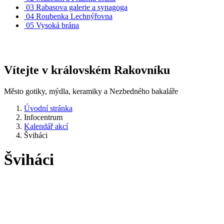
03
Rabasova galerie a synagoga
04
Roubenka Lechnýřovna
05
Vysoká brána
Vítejte v královském Rakovníku
Město gotiky, mýdla, keramiky a Nezbedného bakaláře
Úvodní stránka
Infocentrum
Kalendář akcí
Šviháci
Šviháci
Kdy:
22. 1. 2026 19:00
Kde:
sál Tylova divadla