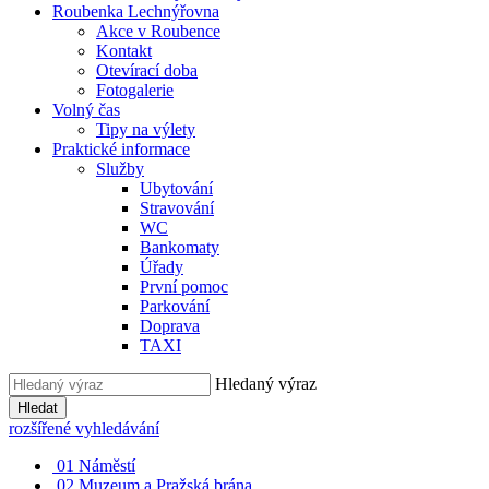
Roubenka Lechnýřovna
Akce v Roubence
Kontakt
Otevírací doba
Fotogalerie
Volný čas
Tipy na výlety
Praktické informace
Služby
Ubytování
Stravování
WC
Bankomaty
Úřady
První pomoc
Parkování
Doprava
TAXI
Hledaný výraz
Hledat
rozšířené vyhledávání
01
Náměstí
02
Muzeum a Pražská brána