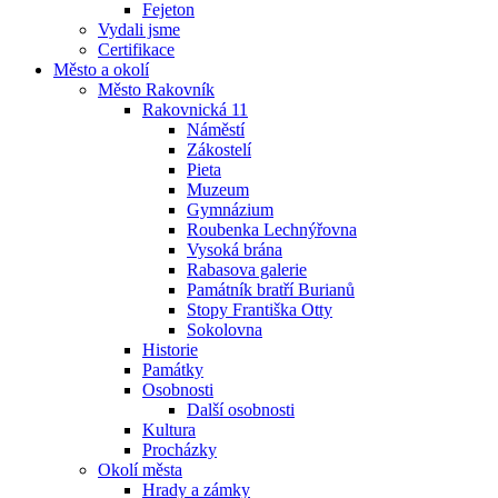
Fejeton
Vydali jsme
Certifikace
Město a okolí
Město Rakovník
Rakovnická 11
Náměstí
Zákostelí
Pieta
Muzeum
Gymnázium
Roubenka Lechnýřovna
Vysoká brána
Rabasova galerie
Památník bratří Burianů
Stopy Františka Otty
Sokolovna
Historie
Památky
Osobnosti
Další osobnosti
Kultura
Procházky
Okolí města
Hrady a zámky