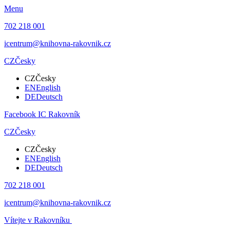
Menu
702 218 001
icentrum@knihovna-rakovnik.cz
CZ
Česky
CZ
Česky
EN
English
DE
Deutsch
Facebook IC Rakovník
CZ
Česky
CZ
Česky
EN
English
DE
Deutsch
702 218 001
icentrum@knihovna-rakovnik.cz
Vítejte v Rakovníku