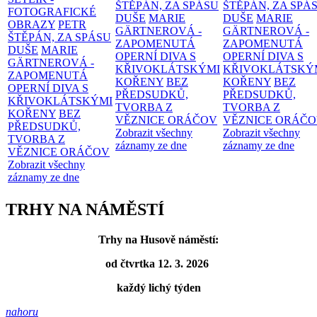
ŠTĚPÁN, ZA SPÁSU
ŠTĚPÁN, ZA SPÁ
FOTOGRAFICKÉ
DUŠE
MARIE
DUŠE
MARIE
OBRAZY
PETR
GÄRTNEROVÁ -
GÄRTNEROVÁ -
ŠTĚPÁN, ZA SPÁSU
ZAPOMENUTÁ
ZAPOMENUTÁ
DUŠE
MARIE
OPERNÍ DIVA S
OPERNÍ DIVA S
GÄRTNEROVÁ -
KŘIVOKLÁTSKÝMI
KŘIVOKLÁTSKÝ
ZAPOMENUTÁ
KOŘENY
BEZ
KOŘENY
BEZ
OPERNÍ DIVA S
PŘEDSUDKŮ,
PŘEDSUDKŮ,
KŘIVOKLÁTSKÝMI
TVORBA Z
TVORBA Z
KOŘENY
BEZ
VĚZNICE ORÁČOV
VĚZNICE ORÁČ
PŘEDSUDKŮ,
Zobrazit všechny
Zobrazit všechny
TVORBA Z
záznamy ze dne
záznamy ze dne
VĚZNICE ORÁČOV
Zobrazit všechny
záznamy ze dne
TRHY NA NÁMĚSTÍ
Trhy na Husově náměstí:
od čtvrtka 12. 3. 2026
každý lichý týden
nahoru