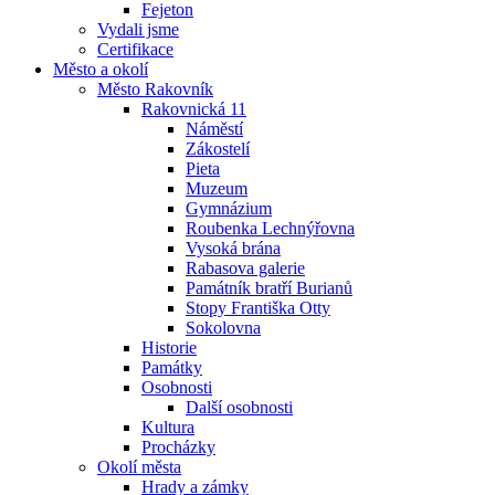
Fejeton
Vydali jsme
Certifikace
Město a okolí
Město Rakovník
Rakovnická 11
Náměstí
Zákostelí
Pieta
Muzeum
Gymnázium
Roubenka Lechnýřovna
Vysoká brána
Rabasova galerie
Památník bratří Burianů
Stopy Františka Otty
Sokolovna
Historie
Památky
Osobnosti
Další osobnosti
Kultura
Procházky
Okolí města
Hrady a zámky