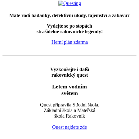
Máte rádi hádanky, detektivní úkoly, tajemství a zábavu?
Vydejte se po stopách
strašidelné rakovnické legendy!
Herní plán zdarma
Vyzkoušejte i další
rakovnický quest
Letem vodním
světem
Quest připravila Střední škola,
Základní škola a Mateřská
škola Rakovník
Quest najdete zde