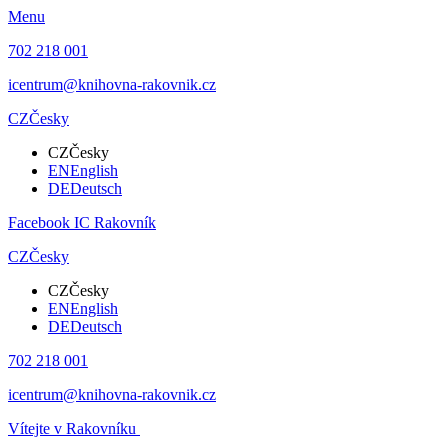
Menu
702 218 001
icentrum@knihovna-rakovnik.cz
CZ
Česky
CZ
Česky
EN
English
DE
Deutsch
Facebook IC Rakovník
CZ
Česky
CZ
Česky
EN
English
DE
Deutsch
702 218 001
icentrum@knihovna-rakovnik.cz
Vítejte v Rakovníku