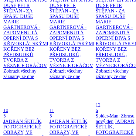
DUŠE
PETR
DUŠE
PETR
DUŠE
PETR
ŠTĚPÁN - ZA
ŠTĚPÁN - ZA
ŠTĚPÁN - ZA
SPÁSU DUŠE
SPÁSU DUŠE
SPÁSU DUŠE
MARIE
MARIE
MARIE
GÄRTNEROVÁ -
GÄRTNEROVÁ -
GÄRTNEROVÁ -
ZAPOMENUTÁ
ZAPOMENUTÁ
ZAPOMENUTÁ
OPERNÍ DIVA S
OPERNÍ DIVA S
OPERNÍ DIVA S
KŘIVOKLÁTSKÝMI
KŘIVOKLÁTSKÝMI
KŘIVOKLÁTSKÝ
KOŘENY
BEZ
KOŘENY
BEZ
KOŘENY
BEZ
PŘEDSUDKŮ,
PŘEDSUDKŮ,
PŘEDSUDKŮ,
TVORBA Z
TVORBA Z
TVORBA Z
VĚZNICE ORÁČOV
VĚZNICE ORÁČOV
VĚZNICE ORÁČ
Zobrazit všechny
Zobrazit všechny
Zobrazit všechny
záznamy ze dne
záznamy ze dne
záznamy ze dne
12
10
11
6
5
5
Spider-Man: Zbrusu
JADRAN ŠETLÍK,
JADRAN ŠETLÍK,
nový den
JADRAN
FOTOGRAFICKÉ
FOTOGRAFICKÉ
ŠETLÍK,
OBRAZY, VE
OBRAZY, VE
FOTOGRAFICKÉ