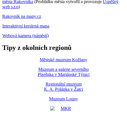
města Rakovníka
(Prohlídku města vytvořil a provozuje
Úspěšný
web s.r.o
)
Rakovník na mapy.cz
Interaktivní kreslená mapa
Webová kamera (náměstí)
Tipy z okolních regionů
Městské muzeum Kožlany
Muzeum a galerie severního
Plzeňska v Mariánské Týnici
Regionální muzeum
K. A. Polánka v Žatci
Muzeum Louny