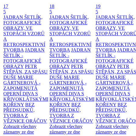
17
18
19
5
5
5
JADRAN ŠETLÍK,
JADRAN ŠETLÍK,
JADRAN ŠETLÍK,
FOTOGRAFICKÉ
FOTOGRAFICKÉ
FOTOGRAFICKÉ
OBRAZY, VE
OBRAZY, VE
OBRAZY, VE
STOPÁCH VZORŮ
STOPÁCH VZORŮ
STOPÁCH VZOR
A
A
A
RETROSPEKTIVNÍ
RETROSPEKTIVNÍ
RETROSPEKTIVN
TVORBA
JADRAN
TVORBA
JADRAN
TVORBA
JADRA
ŠETLÍK -
ŠETLÍK -
ŠETLÍK -
FOTOGRAFICKÉ
FOTOGRAFICKÉ
FOTOGRAFICKÉ
OBRAZY
PETR
OBRAZY
PETR
OBRAZY
PETR
ŠTĚPÁN, ZA SPÁSU
ŠTĚPÁN, ZA SPÁSU
ŠTĚPÁN, ZA SPÁ
DUŠE
MARIE
DUŠE
MARIE
DUŠE
MARIE
GÄRTNEROVÁ -
GÄRTNEROVÁ -
GÄRTNEROVÁ -
ZAPOMENUTÁ
ZAPOMENUTÁ
ZAPOMENUTÁ
OPERNÍ DIVA S
OPERNÍ DIVA S
OPERNÍ DIVA S
KŘIVOKLÁTSKÝMI
KŘIVOKLÁTSKÝMI
KŘIVOKLÁTSKÝ
KOŘENY
BEZ
KOŘENY
BEZ
KOŘENY
BEZ
PŘEDSUDKŮ,
PŘEDSUDKŮ,
PŘEDSUDKŮ,
TVORBA Z
TVORBA Z
TVORBA Z
VĚZNICE ORÁČOV
VĚZNICE ORÁČOV
VĚZNICE ORÁČ
Zobrazit všechny
Zobrazit všechny
Zobrazit všechny
záznamy ze dne
záznamy ze dne
záznamy ze dne