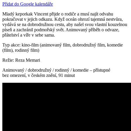
Přidat do Google kalendáře
Mladý keporkak Vincent přijde o rodiče a musí najít odvahu
pokračovat v jejich odkazu. Když oceán ohrozí tajemná nestvůra,
vydává se na dobrodružnou cestu, aby našel svou vlastní kouzelnou
píseň a zachránil podmořský svět. Animovaný příběh o odvaze,
přátelství a víře v sebe sama.
Typ akce: kino-film (animovaný film, dobrodružný film, komedie
(film), rodinný film)
Režie: Reza Memari
Animovaný / dobrodružný / rodinný / komedie – přístupné
bez omezení, v českém znění, 91 minut