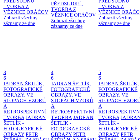
PŘEDSUDKŮ,
PŘEDSUDKŮ,
PŘEDSUDKŮ,
TVORBA Z
TVORBA Z
TVORBA Z
VĚZNICE ORÁČOV
VĚZNICE ORÁČ
VĚZNICE ORÁČOV
Zobrazit všechny
Zobrazit všechny
Zobrazit všechny
záznamy ze dne
záznamy ze dne
záznamy ze dne
3
4
5
6
6
6
JADRAN ŠETLÍK,
JADRAN ŠETLÍK,
JADRAN ŠETLÍK,
FOTOGRAFICKÉ
FOTOGRAFICKÉ
FOTOGRAFICKÉ
OBRAZY, VE
OBRAZY, VE
OBRAZY, VE
STOPÁCH VZORŮ
STOPÁCH VZORŮ
STOPÁCH VZOR
A
A
A
RETROSPEKTIVNÍ
RETROSPEKTIVNÍ
RETROSPEKTIVN
TVORBA
JADRAN
TVORBA
JADRAN
TVORBA
JADRA
ŠETLÍK -
ŠETLÍK -
ŠETLÍK -
FOTOGRAFICKÉ
FOTOGRAFICKÉ
FOTOGRAFICKÉ
OBRAZY
PETR
OBRAZY
PETR
OBRAZY
PETR
ŠTĚPÁN, ZA SPÁSU
ŠTĚPÁN, ZA SPÁSU
ŠTĚPÁN, ZA SPÁ