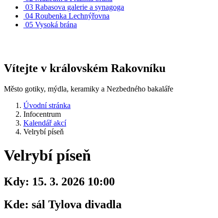
03
Rabasova galerie a synagoga
04
Roubenka Lechnýřovna
05
Vysoká brána
Vítejte v královském Rakovníku
Město gotiky, mýdla, keramiky a Nezbedného bakaláře
Úvodní stránka
Infocentrum
Kalendář akcí
Velrybí píseň
Velrybí píseň
Kdy:
15. 3. 2026 10:00
Kde:
sál Tylova divadla