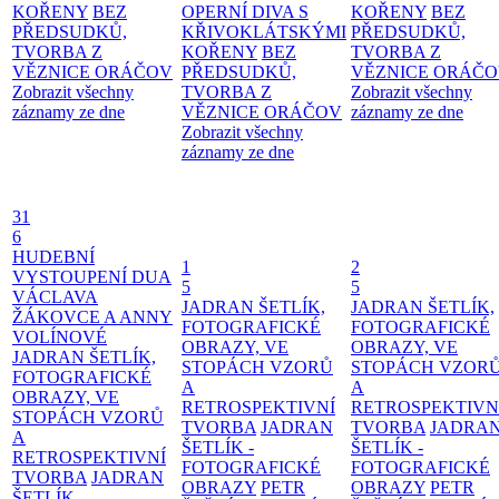
KOŘENY
BEZ
OPERNÍ DIVA S
KOŘENY
BEZ
PŘEDSUDKŮ,
KŘIVOKLÁTSKÝMI
PŘEDSUDKŮ,
TVORBA Z
KOŘENY
BEZ
TVORBA Z
VĚZNICE ORÁČOV
PŘEDSUDKŮ,
VĚZNICE ORÁČ
Zobrazit všechny
TVORBA Z
Zobrazit všechny
záznamy ze dne
VĚZNICE ORÁČOV
záznamy ze dne
Zobrazit všechny
záznamy ze dne
31
6
HUDEBNÍ
1
2
VYSTOUPENÍ DUA
5
5
VÁCLAVA
JADRAN ŠETLÍK,
JADRAN ŠETLÍK,
ŽÁKOVCE A ANNY
FOTOGRAFICKÉ
FOTOGRAFICKÉ
VOLÍNOVÉ
OBRAZY, VE
OBRAZY, VE
JADRAN ŠETLÍK,
STOPÁCH VZORŮ
STOPÁCH VZOR
FOTOGRAFICKÉ
A
A
OBRAZY, VE
RETROSPEKTIVNÍ
RETROSPEKTIVN
STOPÁCH VZORŮ
TVORBA
JADRAN
TVORBA
JADRA
A
ŠETLÍK -
ŠETLÍK -
RETROSPEKTIVNÍ
FOTOGRAFICKÉ
FOTOGRAFICKÉ
TVORBA
JADRAN
OBRAZY
PETR
OBRAZY
PETR
ŠETLÍK -