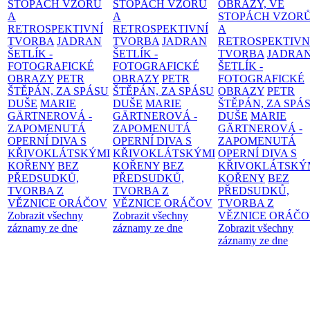
STOPÁCH VZORŮ
STOPÁCH VZORŮ
OBRAZY, VE
A
A
STOPÁCH VZOR
RETROSPEKTIVNÍ
RETROSPEKTIVNÍ
A
TVORBA
JADRAN
TVORBA
JADRAN
RETROSPEKTIVN
ŠETLÍK -
ŠETLÍK -
TVORBA
JADRA
FOTOGRAFICKÉ
FOTOGRAFICKÉ
ŠETLÍK -
OBRAZY
PETR
OBRAZY
PETR
FOTOGRAFICKÉ
ŠTĚPÁN, ZA SPÁSU
ŠTĚPÁN, ZA SPÁSU
OBRAZY
PETR
DUŠE
MARIE
DUŠE
MARIE
ŠTĚPÁN, ZA SPÁ
GÄRTNEROVÁ -
GÄRTNEROVÁ -
DUŠE
MARIE
ZAPOMENUTÁ
ZAPOMENUTÁ
GÄRTNEROVÁ -
OPERNÍ DIVA S
OPERNÍ DIVA S
ZAPOMENUTÁ
KŘIVOKLÁTSKÝMI
KŘIVOKLÁTSKÝMI
OPERNÍ DIVA S
KOŘENY
BEZ
KOŘENY
BEZ
KŘIVOKLÁTSKÝ
PŘEDSUDKŮ,
PŘEDSUDKŮ,
KOŘENY
BEZ
TVORBA Z
TVORBA Z
PŘEDSUDKŮ,
VĚZNICE ORÁČOV
VĚZNICE ORÁČOV
TVORBA Z
Zobrazit všechny
Zobrazit všechny
VĚZNICE ORÁČ
záznamy ze dne
záznamy ze dne
Zobrazit všechny
záznamy ze dne