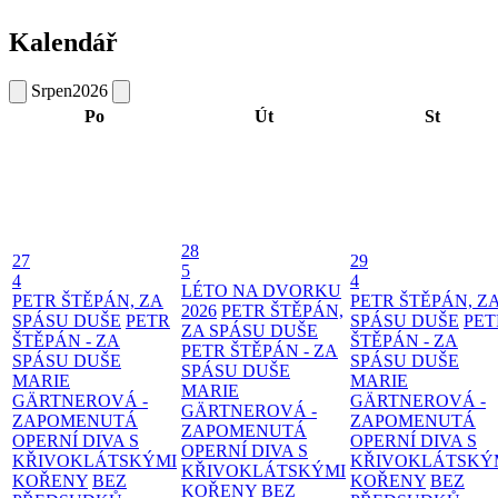
Kalendář
Srpen
2026
Po
Út
St
28
27
29
5
4
4
LÉTO NA DVORKU
PETR ŠTĚPÁN, ZA
PETR ŠTĚPÁN, Z
2026
PETR ŠTĚPÁN,
SPÁSU DUŠE
PETR
SPÁSU DUŠE
PET
ZA SPÁSU DUŠE
ŠTĚPÁN - ZA
ŠTĚPÁN - ZA
PETR ŠTĚPÁN - ZA
SPÁSU DUŠE
SPÁSU DUŠE
SPÁSU DUŠE
MARIE
MARIE
MARIE
GÄRTNEROVÁ -
GÄRTNEROVÁ -
GÄRTNEROVÁ -
ZAPOMENUTÁ
ZAPOMENUTÁ
ZAPOMENUTÁ
OPERNÍ DIVA S
OPERNÍ DIVA S
OPERNÍ DIVA S
KŘIVOKLÁTSKÝMI
KŘIVOKLÁTSKÝ
KŘIVOKLÁTSKÝMI
KOŘENY
BEZ
KOŘENY
BEZ
KOŘENY
BEZ