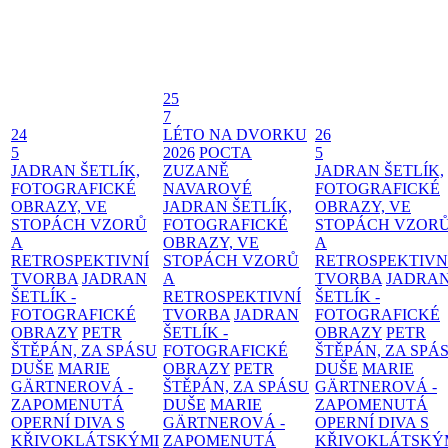
25
7
24
LÉTO NA DVORKU
26
5
2026
POCTA
5
JADRAN ŠETLÍK,
ZUZANĚ
JADRAN ŠETLÍK,
FOTOGRAFICKÉ
NAVAROVÉ
FOTOGRAFICKÉ
OBRAZY, VE
JADRAN ŠETLÍK,
OBRAZY, VE
STOPÁCH VZORŮ
FOTOGRAFICKÉ
STOPÁCH VZOR
A
OBRAZY, VE
A
RETROSPEKTIVNÍ
STOPÁCH VZORŮ
RETROSPEKTIVN
TVORBA
JADRAN
A
TVORBA
JADRA
ŠETLÍK -
RETROSPEKTIVNÍ
ŠETLÍK -
FOTOGRAFICKÉ
TVORBA
JADRAN
FOTOGRAFICKÉ
OBRAZY
PETR
ŠETLÍK -
OBRAZY
PETR
ŠTĚPÁN, ZA SPÁSU
FOTOGRAFICKÉ
ŠTĚPÁN, ZA SPÁ
DUŠE
MARIE
OBRAZY
PETR
DUŠE
MARIE
GÄRTNEROVÁ -
ŠTĚPÁN, ZA SPÁSU
GÄRTNEROVÁ -
ZAPOMENUTÁ
DUŠE
MARIE
ZAPOMENUTÁ
OPERNÍ DIVA S
GÄRTNEROVÁ -
OPERNÍ DIVA S
KŘIVOKLÁTSKÝMI
ZAPOMENUTÁ
KŘIVOKLÁTSKÝ