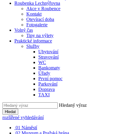
Roubenka Lechnýřovna
Akce v Roubence
Kontakt
Otevírací doba
Fotogalerie
Volný čas
Tipy na výlety
Praktické informace
Služby
Ubytování
Stravování
WC
Bankomaty
Úřady
První pomoc
Parkování
Doprava
TAXI
Hledaný výraz
Hledat
rozšířené vyhledávání
01
Náměstí
02
Muzeum a Pražská brána