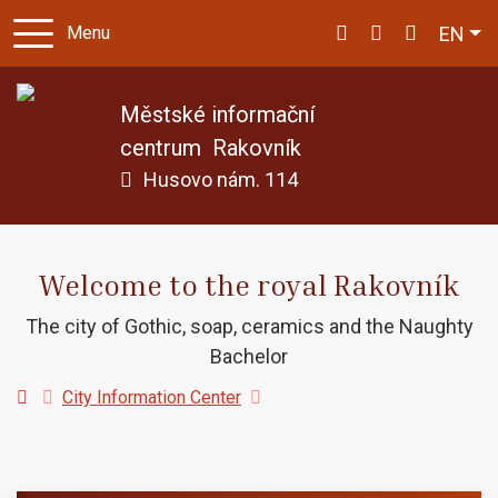
Eng
EN
Menu
313 512 270
icentrum@knih
Městské informační
centrum
Rakovník
Husovo nám. 114
Welcome to the royal Rakovník
The city of Gothic, soap, ceramics and the Naughty
Bachelor
Homepage
City Information Center