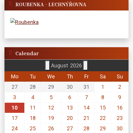
ROUBENKA - LECHNÝŘOVNA
Calendar
August
2026
Mo
Tu
We
Th
Fr
Sa
Su
27
28
29
30
31
1
2
3
4
5
6
7
8
9
10
11
12
13
14
15
16
17
18
19
20
21
22
23
24
25
26
27
28
29
30