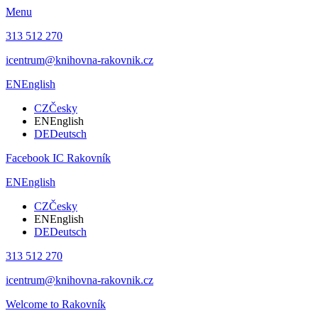
Menu
313 512 270
icentrum@knihovna-rakovnik.cz
EN
English
CZ
Česky
EN
English
DE
Deutsch
Facebook IC Rakovník
EN
English
CZ
Česky
EN
English
DE
Deutsch
313 512 270
icentrum@knihovna-rakovnik.cz
Welcome to Rakovník