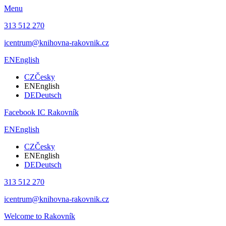
Menu
313 512 270
icentrum@knihovna-rakovnik.cz
EN
English
CZ
Česky
EN
English
DE
Deutsch
Facebook IC Rakovník
EN
English
CZ
Česky
EN
English
DE
Deutsch
313 512 270
icentrum@knihovna-rakovnik.cz
Welcome to Rakovník