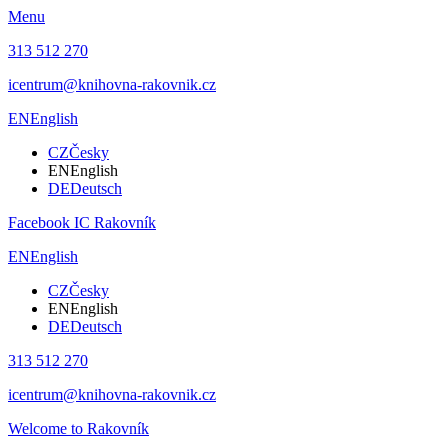
Menu
313 512 270
icentrum@knihovna-rakovnik.cz
EN
English
CZ
Česky
EN
English
DE
Deutsch
Facebook IC Rakovník
EN
English
CZ
Česky
EN
English
DE
Deutsch
313 512 270
icentrum@knihovna-rakovnik.cz
Welcome to Rakovník