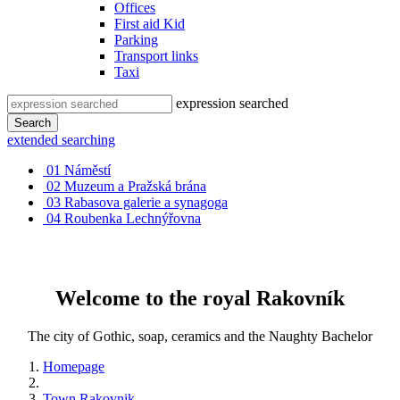
Offices
First aid Kid
Parking
Transport links
Taxi
expression searched
Search
extended searching
01
Náměstí
02
Muzeum a Pražská brána
03
Rabasova galerie a synagoga
04
Roubenka Lechnýřovna
Welcome to the royal Rakovník
The city of Gothic, soap, ceramics and the Naughty Bachelor
Homepage
Town Rakovnik