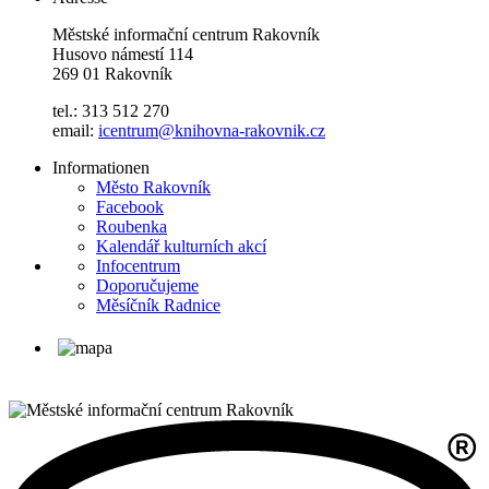
Městské informační centrum Rakovník
Husovo námestí 114
269 01 Rakovník
tel.: 313 512 270
email:
icentrum@knihovna-rakovnik.cz
Informationen
Město Rakovník
Facebook
Roubenka
Kalendář kulturních akcí
Infocentrum
Doporučujeme
Měsíčník Radnice