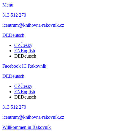
Menu
313 512 270
icentrum@knihovna-rakovnik.cz
DE
Deutsch
CZ
Česky
EN
English
DE
Deutsch
Facebook IC Rakovník
DE
Deutsch
CZ
Česky
EN
English
DE
Deutsch
313 512 270
icentrum@knihovna-rakovnik.cz
Willkommen in Rakovník