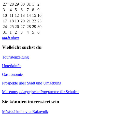
27
28
29
30
31
1
2
3
4
5
6
7
8
9
10
11
12
13
14
15
16
17
18
19
20
21
22
23
24
25
26
27
28
29
30
31
1
2
3
4
5
6
nach oben
Vielleicht suchst du
Touristenzeitung
Unterkünfte
Gastronomie
Prospekte über Stadt und Umgebung
Museumspädagogische Programme für Schulen
Sie könnten interessiert sein
Městská knihovna Rakovník