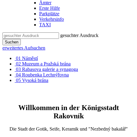
Ämter
Erste Hilfe
Parkplätze
Verkehrsinfo
TAXI
gesuchter Ausdruck
Suchen
erweitertes Aufsuchen
01
Náměstí
02
Muzeum a Pražská brána
03
Rabasova galerie a synagoga
04
Roubenka Lechnýřovna
05
Vysoká brána
Willkommen in der Königsstadt
Rakovník
Die Stadt der Gotik, Seife, Keramik und "Nezbedný bakalář"