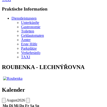
Praktische Information
Dienstleistungen
Unterkünfte
Gastronomie
Toiletten
Geldautomaten
Ämter
Erste Hilfe
Parkplätze
Verkehrsinfo
TAXI
ROUBENKA - LECHNÝŘOVNA
Kalender
August
2026
Mo
Di
Mi
Do
Fr
Sa
So