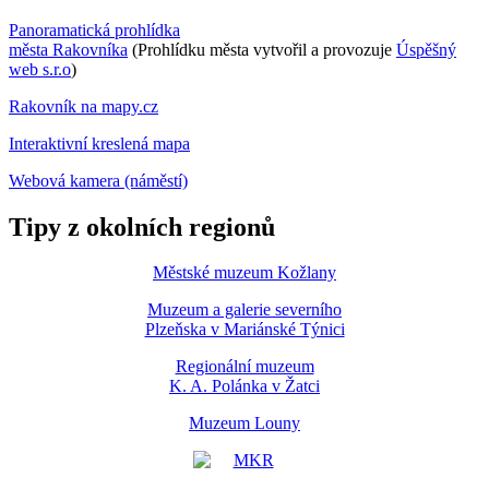
Panoramatická prohlídka
města Rakovníka
(Prohlídku města vytvořil a provozuje
Úspěšný
web s.r.o
)
Rakovník na mapy.cz
Interaktivní kreslená mapa
Webová kamera (náměstí)
Tipy z okolních regionů
Městské muzeum Kožlany
Muzeum a galerie severního
Plzeňska v Mariánské Týnici
Regionální muzeum
K. A. Polánka v Žatci
Muzeum Louny