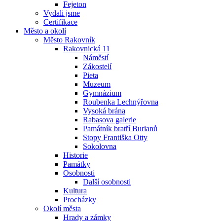
Fejeton
Vydali jsme
Certifikace
Město a okolí
Město Rakovník
Rakovnická 11
Náměstí
Zákostelí
Pieta
Muzeum
Gymnázium
Roubenka Lechnýřovna
Vysoká brána
Rabasova galerie
Památník bratří Burianů
Stopy Františka Otty
Sokolovna
Historie
Památky
Osobnosti
Další osobnosti
Kultura
Procházky
Okolí města
Hrady a zámky