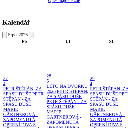
Quest najdete zde
Kalendář
Srpen
2026
Po
Út
St
28
27
29
5
4
4
LÉTO NA DVORKU
PETR ŠTĚPÁN, ZA
PETR ŠTĚPÁN, Z
2026
PETR ŠTĚPÁN,
SPÁSU DUŠE
PETR
SPÁSU DUŠE
PET
ZA SPÁSU DUŠE
ŠTĚPÁN - ZA
ŠTĚPÁN - ZA
PETR ŠTĚPÁN - ZA
SPÁSU DUŠE
SPÁSU DUŠE
SPÁSU DUŠE
MARIE
MARIE
MARIE
GÄRTNEROVÁ -
GÄRTNEROVÁ -
GÄRTNEROVÁ -
ZAPOMENUTÁ
ZAPOMENUTÁ
ZAPOMENUTÁ
OPERNÍ DIVA S
OPERNÍ DIVA S
OPERNÍ DIVA S