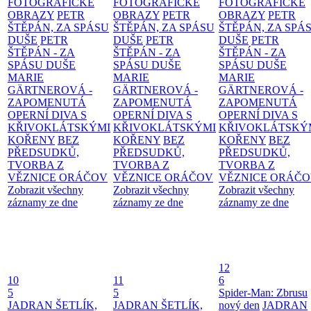
FOTOGRAFICKÉ
FOTOGRAFICKÉ
FOTOGRAFICKÉ
OBRAZY
PETR
OBRAZY
PETR
OBRAZY
PETR
ŠTĚPÁN, ZA SPÁSU
ŠTĚPÁN, ZA SPÁSU
ŠTĚPÁN, ZA SPÁ
DUŠE
PETR
DUŠE
PETR
DUŠE
PETR
ŠTĚPÁN - ZA
ŠTĚPÁN - ZA
ŠTĚPÁN - ZA
SPÁSU DUŠE
SPÁSU DUŠE
SPÁSU DUŠE
MARIE
MARIE
MARIE
GÄRTNEROVÁ -
GÄRTNEROVÁ -
GÄRTNEROVÁ -
ZAPOMENUTÁ
ZAPOMENUTÁ
ZAPOMENUTÁ
OPERNÍ DIVA S
OPERNÍ DIVA S
OPERNÍ DIVA S
KŘIVOKLÁTSKÝMI
KŘIVOKLÁTSKÝMI
KŘIVOKLÁTSKÝ
KOŘENY
BEZ
KOŘENY
BEZ
KOŘENY
BEZ
PŘEDSUDKŮ,
PŘEDSUDKŮ,
PŘEDSUDKŮ,
TVORBA Z
TVORBA Z
TVORBA Z
VĚZNICE ORÁČOV
VĚZNICE ORÁČOV
VĚZNICE ORÁČ
Zobrazit všechny
Zobrazit všechny
Zobrazit všechny
záznamy ze dne
záznamy ze dne
záznamy ze dne
12
10
11
6
5
5
Spider-Man: Zbrusu
JADRAN ŠETLÍK,
JADRAN ŠETLÍK,
nový den
JADRAN