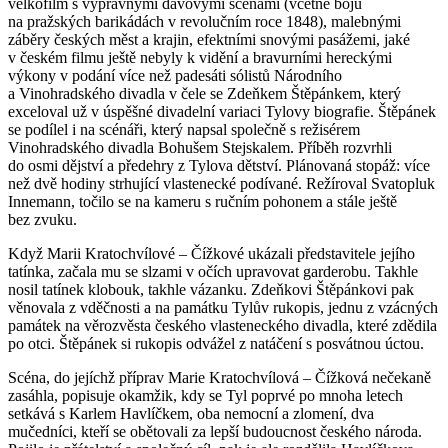
velkofilm s výpravnými davovými scénami (včetně bojů
na pražských barikádách v revolučním roce 1848), malebnými
záběry českých měst a krajin, efektními snovými pasážemi, jaké
v českém filmu ještě nebyly k vidění a bravurními hereckými
výkony v podání více než padesáti sólistů Národního
a Vinohradského divadla v čele se Zdeňkem Štěpánkem, který
exceloval už v úspěšné divadelní variaci Tylovy biografie. Štěpánek
se podílel i na scénáři, který napsal společně s režisérem
Vinohradského divadla Bohušem Stejskalem. Příběh rozvrhli
do osmi dějství a předehry z Tylova dětství. Plánovaná stopáž: více
než dvě hodiny strhující vlastenecké podívané. Režíroval Svatopluk
Innemann, točilo se na kameru s ručním pohonem a stále ještě
bez zvuku.
Když Marii Kratochvílové – Čížkové ukázali představitele jejího
tatínka, začala mu se slzami v očích upravovat garderobu. Takhle
nosil tatínek klobouk, takhle vázanku. Zdeňkovi Štěpánkovi pak
věnovala z vděčnosti a na památku Tylův rukopis, jednu z vzácných
památek na věrozvěsta českého vlasteneckého divadla, které zdědila
po otci. Štěpánek si rukopis odvážel z natáčení s posvátnou úctou.
Scéna, do jejíchž příprav Marie Kratochvílová – Čížková nečekaně
zasáhla, popisuje okamžik, kdy se Tyl poprvé po mnoha letech
setkává s Karlem Havlíčkem, oba nemocní a zlomení, dva
mučedníci, kteří se obětovali za lepší budoucnost českého národa.