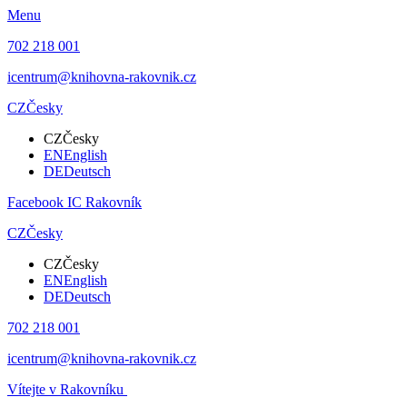
Menu
702 218 001
icentrum@knihovna-rakovnik.cz
CZ
Česky
CZ
Česky
EN
English
DE
Deutsch
Facebook IC Rakovník
CZ
Česky
CZ
Česky
EN
English
DE
Deutsch
702 218 001
icentrum@knihovna-rakovnik.cz
Vítejte v Rakovníku