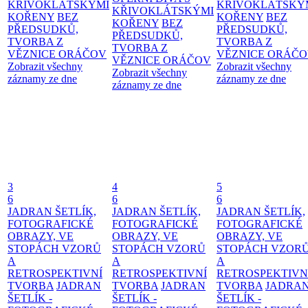
KŘIVOKLÁTSKÝMI
KŘIVOKLÁTSKÝ
KŘIVOKLÁTSKÝMI
KOŘENY
BEZ
KOŘENY
BEZ
KOŘENY
BEZ
PŘEDSUDKŮ,
PŘEDSUDKŮ,
PŘEDSUDKŮ,
TVORBA Z
TVORBA Z
TVORBA Z
VĚZNICE ORÁČOV
VĚZNICE ORÁČ
VĚZNICE ORÁČOV
Zobrazit všechny
Zobrazit všechny
Zobrazit všechny
záznamy ze dne
záznamy ze dne
záznamy ze dne
3
4
5
6
6
6
JADRAN ŠETLÍK,
JADRAN ŠETLÍK,
JADRAN ŠETLÍK,
FOTOGRAFICKÉ
FOTOGRAFICKÉ
FOTOGRAFICKÉ
OBRAZY, VE
OBRAZY, VE
OBRAZY, VE
STOPÁCH VZORŮ
STOPÁCH VZORŮ
STOPÁCH VZOR
A
A
A
RETROSPEKTIVNÍ
RETROSPEKTIVNÍ
RETROSPEKTIVN
TVORBA
JADRAN
TVORBA
JADRAN
TVORBA
JADRA
ŠETLÍK -
ŠETLÍK -
ŠETLÍK -