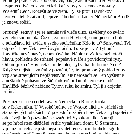
Pojilo je přátelství a společný cíl, pak je ale rozdělila Havlíčkova
nespravedlivá, odsuzující kritika Tylovy vlastenecké novely
Poslední Čech. Rozešli se ve zlém, Tyl se proti Havlíčkovi
neodvolatelně zatvrdil, teprve náhodné setkání v Německém Brodě
je znovu sblíží.
Shrbený, šedivý Tyl se namáhavě vleče ulicí, zavěšený do svého
věrného souputníka Čížka, zatímco Havlíček, šourající se o holi
a pokašlávající, zvídá u svého společníka: Kdo je to? Spisovatel Tyl,
odpoví. Havlíček nevěří svým očím. To že je Tyl? Tyl míjí
Havlíčka nevšímavě, nepoznává ho. Náhle se však zarazí, otočí
hlavu, pohlédne do strhané, popelavé tváře s povědomými rysy.
Odkud ji zná? Havlíček strnule mlčí, Tyl váhá. Je to on? Není?
Když se nejistota změní v poznání, Tylův pronikavý pohled znovu
vzplane stravujícím nepřátelstvím, ale nerozhoří se. Jen vyšlehne
a neškodně pohasne ve Štěpánkově brilantní herecké etudě.
Havlíček bázlivě nabídne Tylovi ruku ke smíru. Tyl ji s dojetím
přijímá.
Přestože se scéna odehrává v Německém Brodě, točila
se v Rakovníku. U Vysoké brány, ve Vysoké ulici a v přilehlých
starodávných uličkách. V posledním záběru Havlíček a Tyl společně
odcházejí dolů pozvolně se svažující Vysokou ulicí, šourají
se po hrbolatém dláždění vstříc vytáhlému domu U Samsona,
v jehož průčelí ale ještě nejsou vidět renesanční biblická sgrafita
se zápasícím silákem Samsonem, která teprve budou objevena