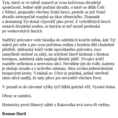
Tyla, který se ve městě zastavil se svou kočovnou divadelní
společností. Jediné stálé pražské divadlo, o které se dělili Češi
s Němci, propustilo všechny české herce, protože se prý české
divadlo nebezpečně rozpíná na úkor německého. Dramatik
a dramaturg Tyl dostal výpověď jako první. Z vyhoštěných herců
sestavil divadelní soubor, se kterým se teď nuzně protlouká
po venkovských štacích.
Stařičký průvodce vede básníka do odlehlých končin města, kde Tyl
nalezl pro sebe a pro svou početnou rodinu s houfem dětí chudobné
přístřeší. Jablonský kráčí vedle upovídaného průvodce, ruce
zamyšleně složené za zády, na schýlené hlavě klobouk s širokou
krempou, nahrbená záda napínají dlouhý plášť. Dvojice kráčí
osaměle neširokou a nerovnou ulicí. Nevidíme jim do tváře, kamera
je sleduje zezadu a z uctivého odstupu. Jdou zvolna jednotvárnými
houpavými kroky. Vzdalují se. Ulice je prázdná, jediné otevřené
okno dává naději, že tady přece jen nevymřel všechen život.
V pozadí se do závratné výšky tyčí štíhlá gotická věž, Vysoká brána.
Obraz se zatmívá.
Historicky první filmový záběr z Rakovníka trvá sotva tři vteřiny.
Roman Hartl