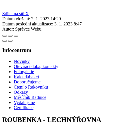
Sdílet na síti X
Datum vložení:
2. 1. 2023 14:29
Datum poslední aktualizace:
3. 1. 2023 8:47
Autor:
Správce Webu
Infocentrum
Novinky
Otevírací doba, kontakty
Fotogalerie
Kalendář akcí
Doporučujeme
Čtení o Rakovníku
Odkazy
Měsíčník Radnice
Vydali jsme
Certifikace
ROUBENKA - LECHNÝŘOVNA