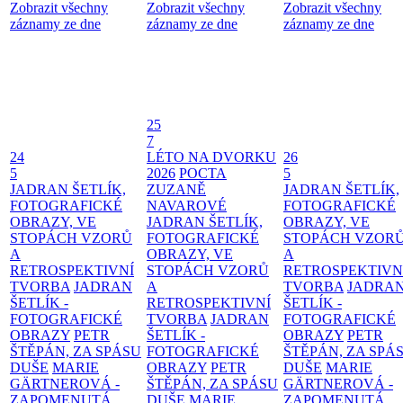
Zobrazit všechny
Zobrazit všechny
Zobrazit všechny
záznamy ze dne
záznamy ze dne
záznamy ze dne
25
7
24
LÉTO NA DVORKU
26
5
2026
POCTA
5
JADRAN ŠETLÍK,
ZUZANĚ
JADRAN ŠETLÍK,
FOTOGRAFICKÉ
NAVAROVÉ
FOTOGRAFICKÉ
OBRAZY, VE
JADRAN ŠETLÍK,
OBRAZY, VE
STOPÁCH VZORŮ
FOTOGRAFICKÉ
STOPÁCH VZOR
A
OBRAZY, VE
A
RETROSPEKTIVNÍ
STOPÁCH VZORŮ
RETROSPEKTIVN
TVORBA
JADRAN
A
TVORBA
JADRA
ŠETLÍK -
RETROSPEKTIVNÍ
ŠETLÍK -
FOTOGRAFICKÉ
TVORBA
JADRAN
FOTOGRAFICKÉ
OBRAZY
PETR
ŠETLÍK -
OBRAZY
PETR
ŠTĚPÁN, ZA SPÁSU
FOTOGRAFICKÉ
ŠTĚPÁN, ZA SPÁ
DUŠE
MARIE
OBRAZY
PETR
DUŠE
MARIE
GÄRTNEROVÁ -
ŠTĚPÁN, ZA SPÁSU
GÄRTNEROVÁ -
ZAPOMENUTÁ
DUŠE
MARIE
ZAPOMENUTÁ