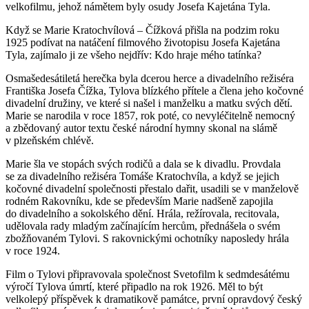
velkofilmu, jehož námětem byly osudy Josefa Kajetána Tyla.
Když se Marie Kratochvílová – Čížková přišla na podzim roku
1925 podívat na natáčení filmového životopisu Josefa Kajetána
Tyla, zajímalo ji ze všeho nejdřív: Kdo hraje mého tatínka?
Osmašedesátiletá herečka byla dcerou herce a divadelního režiséra
Františka Josefa Čížka, Tylova blízkého přítele a člena jeho kočovné
divadelní družiny, ve které si našel i manželku a matku svých dětí.
Marie se narodila v roce 1857, rok poté, co nevyléčitelně nemocný
a zbědovaný autor textu české národní hymny skonal na slámě
v plzeňském chlévě.
Marie šla ve stopách svých rodičů a dala se k divadlu. Provdala
se za divadelního režiséra Tomáše Kratochvíla, a když se jejich
kočovné divadelní společnosti přestalo dařit, usadili se v manželově
rodném Rakovníku, kde se především Marie nadšeně zapojila
do divadelního a sokolského dění. Hrála, režírovala, recitovala,
udělovala rady mladým začínajícím hercům, přednášela o svém
zbožňovaném Tylovi. S rakovnickými ochotníky naposledy hrála
v roce 1924.
Film o Tylovi připravovala společnost Svetofilm k sedmdesátému
výročí Tylova úmrtí, které připadlo na rok 1926. Měl to být
velkolepý příspěvek k dramatikově památce, první opravdový český