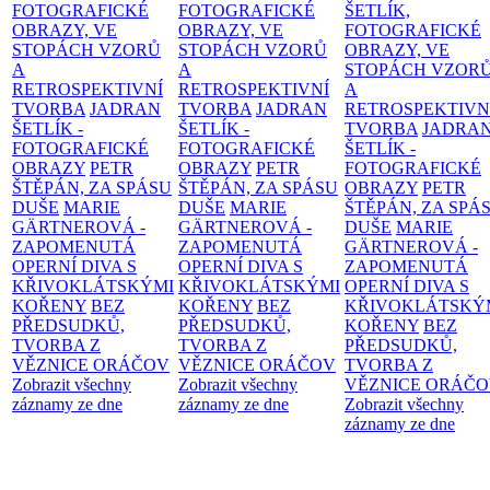
FOTOGRAFICKÉ
FOTOGRAFICKÉ
ŠETLÍK,
OBRAZY, VE
OBRAZY, VE
FOTOGRAFICKÉ
STOPÁCH VZORŮ
STOPÁCH VZORŮ
OBRAZY, VE
A
A
STOPÁCH VZOR
RETROSPEKTIVNÍ
RETROSPEKTIVNÍ
A
TVORBA
JADRAN
TVORBA
JADRAN
RETROSPEKTIVN
ŠETLÍK -
ŠETLÍK -
TVORBA
JADRA
FOTOGRAFICKÉ
FOTOGRAFICKÉ
ŠETLÍK -
OBRAZY
PETR
OBRAZY
PETR
FOTOGRAFICKÉ
ŠTĚPÁN, ZA SPÁSU
ŠTĚPÁN, ZA SPÁSU
OBRAZY
PETR
DUŠE
MARIE
DUŠE
MARIE
ŠTĚPÁN, ZA SPÁ
GÄRTNEROVÁ -
GÄRTNEROVÁ -
DUŠE
MARIE
ZAPOMENUTÁ
ZAPOMENUTÁ
GÄRTNEROVÁ -
OPERNÍ DIVA S
OPERNÍ DIVA S
ZAPOMENUTÁ
KŘIVOKLÁTSKÝMI
KŘIVOKLÁTSKÝMI
OPERNÍ DIVA S
KOŘENY
BEZ
KOŘENY
BEZ
KŘIVOKLÁTSKÝ
PŘEDSUDKŮ,
PŘEDSUDKŮ,
KOŘENY
BEZ
TVORBA Z
TVORBA Z
PŘEDSUDKŮ,
VĚZNICE ORÁČOV
VĚZNICE ORÁČOV
TVORBA Z
Zobrazit všechny
Zobrazit všechny
VĚZNICE ORÁČ
záznamy ze dne
záznamy ze dne
Zobrazit všechny
záznamy ze dne