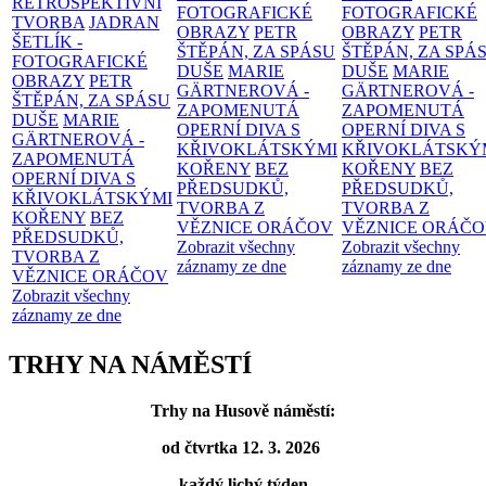
RETROSPEKTIVNÍ
FOTOGRAFICKÉ
FOTOGRAFICKÉ
TVORBA
JADRAN
OBRAZY
PETR
OBRAZY
PETR
ŠETLÍK -
ŠTĚPÁN, ZA SPÁSU
ŠTĚPÁN, ZA SPÁ
FOTOGRAFICKÉ
DUŠE
MARIE
DUŠE
MARIE
OBRAZY
PETR
GÄRTNEROVÁ -
GÄRTNEROVÁ -
ŠTĚPÁN, ZA SPÁSU
ZAPOMENUTÁ
ZAPOMENUTÁ
DUŠE
MARIE
OPERNÍ DIVA S
OPERNÍ DIVA S
GÄRTNEROVÁ -
KŘIVOKLÁTSKÝMI
KŘIVOKLÁTSKÝ
ZAPOMENUTÁ
KOŘENY
BEZ
KOŘENY
BEZ
OPERNÍ DIVA S
PŘEDSUDKŮ,
PŘEDSUDKŮ,
KŘIVOKLÁTSKÝMI
TVORBA Z
TVORBA Z
KOŘENY
BEZ
VĚZNICE ORÁČOV
VĚZNICE ORÁČ
PŘEDSUDKŮ,
Zobrazit všechny
Zobrazit všechny
TVORBA Z
záznamy ze dne
záznamy ze dne
VĚZNICE ORÁČOV
Zobrazit všechny
záznamy ze dne
TRHY NA NÁMĚSTÍ
Trhy na Husově náměstí:
od čtvrtka 12. 3. 2026
každý lichý týden