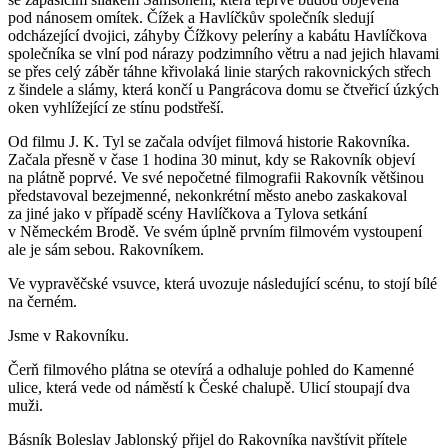
pod nánosem omítek. Čížek a Havlíčkův společník sledují
odcházející dvojici, záhyby Čížkovy peleríny a kabátu Havlíčkova
společníka se vlní pod nárazy podzimního větru a nad jejich hlavami
se přes celý záběr táhne křivolaká linie starých rakovnických střech
z šindele a slámy, která končí u Pangrácova domu se čtveřicí úzkých
oken vyhlížející ze stínu podstřeší.
Od filmu J. K. Tyl se začala odvíjet filmová historie Rakovníka.
Začala přesně v čase 1 hodina 30 minut, kdy se Rakovník objeví
na plátně poprvé. Ve své nepočetné filmografii Rakovník většinou
představoval bezejmenné, nekonkrétní město anebo zaskakoval
za jiné jako v případě scény Havlíčkova a Tylova setkání
v Německém Brodě. Ve svém úplně prvním filmovém vystoupení
ale je sám sebou. Rakovníkem.
Ve vypravěčské vsuvce, která uvozuje následující scénu, to stojí bílé
na černém.
Jsme v Rakovníku.
Čerň filmového plátna se otevírá a odhaluje pohled do Kamenné
ulice, která vede od náměstí k České chalupě. Ulicí stoupají dva
muži.
Básník Boleslav Jablonský přijel do Rakovníka navštívit přítele