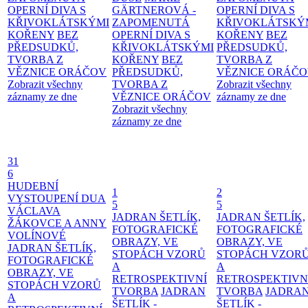
OPERNÍ DIVA S
GÄRTNEROVÁ -
OPERNÍ DIVA S
KŘIVOKLÁTSKÝMI
ZAPOMENUTÁ
KŘIVOKLÁTSKÝ
KOŘENY
BEZ
OPERNÍ DIVA S
KOŘENY
BEZ
PŘEDSUDKŮ,
KŘIVOKLÁTSKÝMI
PŘEDSUDKŮ,
TVORBA Z
KOŘENY
BEZ
TVORBA Z
VĚZNICE ORÁČOV
PŘEDSUDKŮ,
VĚZNICE ORÁČ
Zobrazit všechny
TVORBA Z
Zobrazit všechny
záznamy ze dne
VĚZNICE ORÁČOV
záznamy ze dne
Zobrazit všechny
záznamy ze dne
31
6
HUDEBNÍ
1
2
VYSTOUPENÍ DUA
5
5
VÁCLAVA
JADRAN ŠETLÍK,
JADRAN ŠETLÍK,
ŽÁKOVCE A ANNY
FOTOGRAFICKÉ
FOTOGRAFICKÉ
VOLÍNOVÉ
OBRAZY, VE
OBRAZY, VE
JADRAN ŠETLÍK,
STOPÁCH VZORŮ
STOPÁCH VZOR
FOTOGRAFICKÉ
A
A
OBRAZY, VE
RETROSPEKTIVNÍ
RETROSPEKTIVN
STOPÁCH VZORŮ
TVORBA
JADRAN
TVORBA
JADRA
A
ŠETLÍK -
ŠETLÍK -