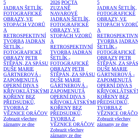
5
2026
POCTA
5
JADRAN ŠETLÍK,
ZUZANĚ
JADRAN ŠETLÍK,
FOTOGRAFICKÉ
NAVAROVÉ
FOTOGRAFICKÉ
OBRAZY, VE
JADRAN ŠETLÍK,
OBRAZY, VE
STOPÁCH VZORŮ
FOTOGRAFICKÉ
STOPÁCH VZOR
A
OBRAZY, VE
A
RETROSPEKTIVNÍ
STOPÁCH VZORŮ
RETROSPEKTIVN
TVORBA
JADRAN
A
TVORBA
JADRA
ŠETLÍK -
RETROSPEKTIVNÍ
ŠETLÍK -
FOTOGRAFICKÉ
TVORBA
JADRAN
FOTOGRAFICKÉ
OBRAZY
PETR
ŠETLÍK -
OBRAZY
PETR
ŠTĚPÁN, ZA SPÁSU
FOTOGRAFICKÉ
ŠTĚPÁN, ZA SPÁ
DUŠE
MARIE
OBRAZY
PETR
DUŠE
MARIE
GÄRTNEROVÁ -
ŠTĚPÁN, ZA SPÁSU
GÄRTNEROVÁ -
ZAPOMENUTÁ
DUŠE
MARIE
ZAPOMENUTÁ
OPERNÍ DIVA S
GÄRTNEROVÁ -
OPERNÍ DIVA S
KŘIVOKLÁTSKÝMI
ZAPOMENUTÁ
KŘIVOKLÁTSKÝ
KOŘENY
BEZ
OPERNÍ DIVA S
KOŘENY
BEZ
PŘEDSUDKŮ,
KŘIVOKLÁTSKÝMI
PŘEDSUDKŮ,
TVORBA Z
KOŘENY
BEZ
TVORBA Z
VĚZNICE ORÁČOV
PŘEDSUDKŮ,
VĚZNICE ORÁČ
Zobrazit všechny
TVORBA Z
Zobrazit všechny
záznamy ze dne
VĚZNICE ORÁČOV
záznamy ze dne
Zobrazit všechny
záznamy ze dne