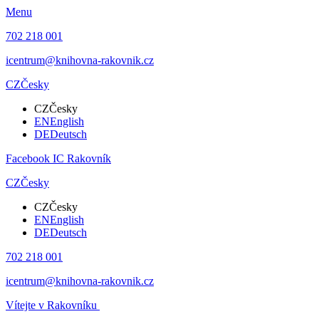
Menu
702 218 001
icentrum@knihovna-rakovnik.cz
CZ
Česky
CZ
Česky
EN
English
DE
Deutsch
Facebook IC Rakovník
CZ
Česky
CZ
Česky
EN
English
DE
Deutsch
702 218 001
icentrum@knihovna-rakovnik.cz
Vítejte v Rakovníku