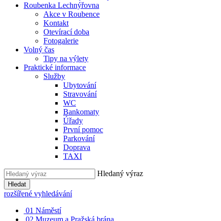
Roubenka Lechnýřovna
Akce v Roubence
Kontakt
Otevírací doba
Fotogalerie
Volný čas
Tipy na výlety
Praktické informace
Služby
Ubytování
Stravování
WC
Bankomaty
Úřady
První pomoc
Parkování
Doprava
TAXI
Hledaný výraz
Hledat
rozšířené vyhledávání
01
Náměstí
02
Muzeum a Pražská brána