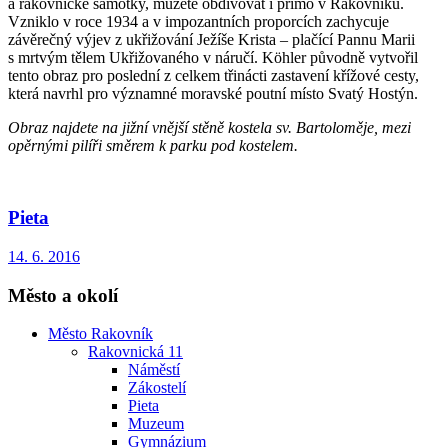
a rakovnické šamotky, můžete obdivovat i přímo v Rakovníku.
Vzniklo v roce 1934 a v impozantních proporcích zachycuje
závěrečný výjev z ukřižování Ježíše Krista – plačící Pannu Marii
s mrtvým tělem Ukřižovaného v náručí. Köhler původně vytvořil
tento obraz pro poslední z celkem třinácti zastavení křížové cesty,
která navrhl pro významné moravské poutní místo Svatý Hostýn.
Obraz najdete na jižní vnější stěně kostela sv. Bartoloměje, mezi
opěrnými pilíři směrem k parku pod kostelem.
Pieta
14. 6. 2016
Město a okolí
Město Rakovník
Rakovnická 11
Náměstí
Zákostelí
Pieta
Muzeum
Gymnázium