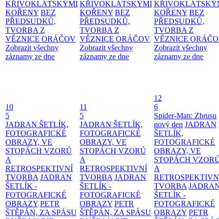
KŘIVOKLÁTSKÝMI
KŘIVOKLÁTSKÝMI
KŘIVOKLÁTSKÝ
KOŘENY
BEZ
KOŘENY
BEZ
KOŘENY
BEZ
PŘEDSUDKŮ,
PŘEDSUDKŮ,
PŘEDSUDKŮ,
TVORBA Z
TVORBA Z
TVORBA Z
VĚZNICE ORÁČOV
VĚZNICE ORÁČOV
VĚZNICE ORÁČ
Zobrazit všechny
Zobrazit všechny
Zobrazit všechny
záznamy ze dne
záznamy ze dne
záznamy ze dne
12
10
11
6
5
5
Spider-Man: Zbrusu
JADRAN ŠETLÍK,
JADRAN ŠETLÍK,
nový den
JADRAN
FOTOGRAFICKÉ
FOTOGRAFICKÉ
ŠETLÍK,
OBRAZY, VE
OBRAZY, VE
FOTOGRAFICKÉ
STOPÁCH VZORŮ
STOPÁCH VZORŮ
OBRAZY, VE
A
A
STOPÁCH VZOR
RETROSPEKTIVNÍ
RETROSPEKTIVNÍ
A
TVORBA
JADRAN
TVORBA
JADRAN
RETROSPEKTIVN
ŠETLÍK -
ŠETLÍK -
TVORBA
JADRA
FOTOGRAFICKÉ
FOTOGRAFICKÉ
ŠETLÍK -
OBRAZY
PETR
OBRAZY
PETR
FOTOGRAFICKÉ
ŠTĚPÁN, ZA SPÁSU
ŠTĚPÁN, ZA SPÁSU
OBRAZY
PETR