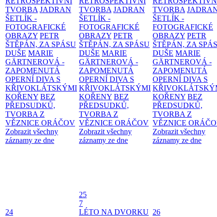
RETROSPEKTIVNÍ
RETROSPEKTIVNÍ
RETROSPEKTIVN
TVORBA
JADRAN
TVORBA
JADRAN
TVORBA
JADRA
ŠETLÍK -
ŠETLÍK -
ŠETLÍK -
FOTOGRAFICKÉ
FOTOGRAFICKÉ
FOTOGRAFICKÉ
OBRAZY
PETR
OBRAZY
PETR
OBRAZY
PETR
ŠTĚPÁN, ZA SPÁSU
ŠTĚPÁN, ZA SPÁSU
ŠTĚPÁN, ZA SPÁ
DUŠE
MARIE
DUŠE
MARIE
DUŠE
MARIE
GÄRTNEROVÁ -
GÄRTNEROVÁ -
GÄRTNEROVÁ -
ZAPOMENUTÁ
ZAPOMENUTÁ
ZAPOMENUTÁ
OPERNÍ DIVA S
OPERNÍ DIVA S
OPERNÍ DIVA S
KŘIVOKLÁTSKÝMI
KŘIVOKLÁTSKÝMI
KŘIVOKLÁTSKÝ
KOŘENY
BEZ
KOŘENY
BEZ
KOŘENY
BEZ
PŘEDSUDKŮ,
PŘEDSUDKŮ,
PŘEDSUDKŮ,
TVORBA Z
TVORBA Z
TVORBA Z
VĚZNICE ORÁČOV
VĚZNICE ORÁČOV
VĚZNICE ORÁČ
Zobrazit všechny
Zobrazit všechny
Zobrazit všechny
záznamy ze dne
záznamy ze dne
záznamy ze dne
25
7
24
LÉTO NA DVORKU
26