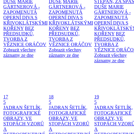
DUŠE
MARIE
DUŠE
MARIE
ŠTĚPÁN, ZA SPÁ
GÄRTNEROVÁ -
GÄRTNEROVÁ -
DUŠE
MARIE
ZAPOMENUTÁ
ZAPOMENUTÁ
GÄRTNEROVÁ -
OPERNÍ DIVA S
OPERNÍ DIVA S
ZAPOMENUTÁ
KŘIVOKLÁTSKÝMI
KŘIVOKLÁTSKÝMI
OPERNÍ DIVA S
KOŘENY
BEZ
KOŘENY
BEZ
KŘIVOKLÁTSKÝ
PŘEDSUDKŮ,
PŘEDSUDKŮ,
KOŘENY
BEZ
TVORBA Z
TVORBA Z
PŘEDSUDKŮ,
VĚZNICE ORÁČOV
VĚZNICE ORÁČOV
TVORBA Z
Zobrazit všechny
Zobrazit všechny
VĚZNICE ORÁČ
záznamy ze dne
záznamy ze dne
Zobrazit všechny
záznamy ze dne
17
18
19
5
5
5
JADRAN ŠETLÍK,
JADRAN ŠETLÍK,
JADRAN ŠETLÍK,
FOTOGRAFICKÉ
FOTOGRAFICKÉ
FOTOGRAFICKÉ
OBRAZY, VE
OBRAZY, VE
OBRAZY, VE
STOPÁCH VZORŮ
STOPÁCH VZORŮ
STOPÁCH VZOR
A
A
A