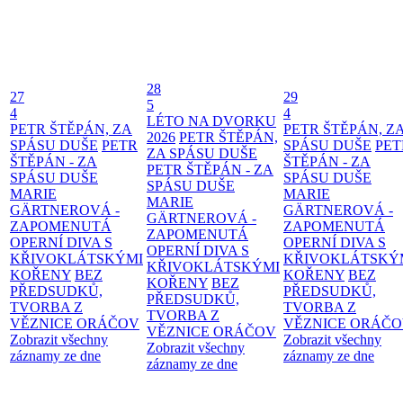
28
27
29
5
4
4
LÉTO NA DVORKU
PETR ŠTĚPÁN, ZA
PETR ŠTĚPÁN, Z
2026
PETR ŠTĚPÁN,
SPÁSU DUŠE
PETR
SPÁSU DUŠE
PET
ZA SPÁSU DUŠE
ŠTĚPÁN - ZA
ŠTĚPÁN - ZA
PETR ŠTĚPÁN - ZA
SPÁSU DUŠE
SPÁSU DUŠE
SPÁSU DUŠE
MARIE
MARIE
MARIE
GÄRTNEROVÁ -
GÄRTNEROVÁ -
GÄRTNEROVÁ -
ZAPOMENUTÁ
ZAPOMENUTÁ
ZAPOMENUTÁ
OPERNÍ DIVA S
OPERNÍ DIVA S
OPERNÍ DIVA S
KŘIVOKLÁTSKÝMI
KŘIVOKLÁTSKÝ
KŘIVOKLÁTSKÝMI
KOŘENY
BEZ
KOŘENY
BEZ
KOŘENY
BEZ
PŘEDSUDKŮ,
PŘEDSUDKŮ,
PŘEDSUDKŮ,
TVORBA Z
TVORBA Z
TVORBA Z
VĚZNICE ORÁČOV
VĚZNICE ORÁČ
VĚZNICE ORÁČOV
Zobrazit všechny
Zobrazit všechny
Zobrazit všechny
záznamy ze dne
záznamy ze dne
záznamy ze dne