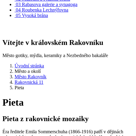
03
Rabasova galerie a synagoga
04
Roubenka Lechnýřovna
05
Vysoká brána
Vítejte v královském Rakovníku
Město gotiky, mýdla, keramiky a Nezbedného bakaláře
Úvodní stránka
Město a okolí
Město Rakovník
Rakovnická 11
Pieta
Pieta
Pieta z rakovnické mozaiky
Éra ředitele Emila Sommerschuha (1866-1916) patří v dějinách