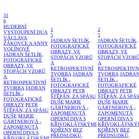
31
6
HUDEBNÍ
1
2
VYSTOUPENÍ DUA
5
5
VÁCLAVA
JADRAN ŠETLÍK,
JADRAN ŠETLÍK,
ŽÁKOVCE A ANNY
FOTOGRAFICKÉ
FOTOGRAFICKÉ
VOLÍNOVÉ
OBRAZY, VE
OBRAZY, VE
JADRAN ŠETLÍK,
STOPÁCH VZORŮ
STOPÁCH VZOR
FOTOGRAFICKÉ
A
A
OBRAZY, VE
RETROSPEKTIVNÍ
RETROSPEKTIVN
STOPÁCH VZORŮ
TVORBA
JADRAN
TVORBA
JADRA
A
ŠETLÍK -
ŠETLÍK -
RETROSPEKTIVNÍ
FOTOGRAFICKÉ
FOTOGRAFICKÉ
TVORBA
JADRAN
OBRAZY
PETR
OBRAZY
PETR
ŠETLÍK -
ŠTĚPÁN, ZA SPÁSU
ŠTĚPÁN, ZA SPÁ
FOTOGRAFICKÉ
DUŠE
MARIE
DUŠE
MARIE
OBRAZY
PETR
GÄRTNEROVÁ -
GÄRTNEROVÁ -
ŠTĚPÁN, ZA SPÁSU
ZAPOMENUTÁ
ZAPOMENUTÁ
DUŠE
MARIE
OPERNÍ DIVA S
OPERNÍ DIVA S
GÄRTNEROVÁ -
KŘIVOKLÁTSKÝMI
KŘIVOKLÁTSKÝ
ZAPOMENUTÁ
KOŘENY
BEZ
KOŘENY
BEZ
OPERNÍ DIVA S
PŘEDSUDKŮ,
PŘEDSUDKŮ,
KŘIVOKLÁTSKÝMI