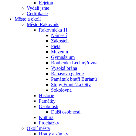
Fejeton
Vydali jsme
Certifikace
Město a okolí
Město Rakovník
Rakovnická 11
Náměstí
Zákostelí
Pieta
Muzeum
Gymnázium
Roubenka Lechnýřovna
Vysoká brána
Rabasova galerie
Památník bratří Burianů
Stopy Františka Otty
Sokolovna
Historie
Památky
Osobnosti
Další osobnosti
Kultura
Procházky
Okolí města
Hrady a zámky