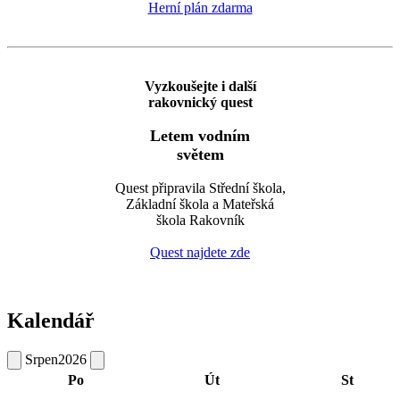
Herní plán zdarma
Vyzkoušejte i další
rakovnický quest
Letem vodním
světem
Quest připravila Střední škola,
Základní škola a Mateřská
škola Rakovník
Quest najdete zde
Kalendář
Srpen
2026
Po
Út
St