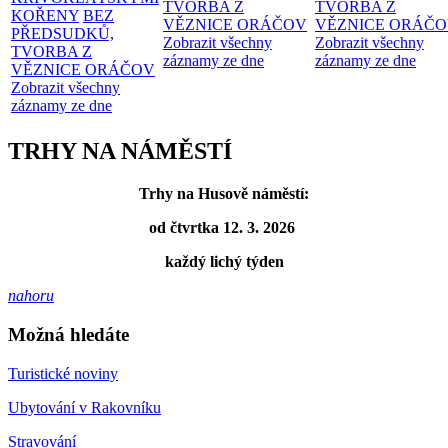
TVORBA Z
TVORBA Z
KOŘENY
BEZ
VĚZNICE ORÁČOV
VĚZNICE ORÁČ
PŘEDSUDKŮ,
Zobrazit všechny
Zobrazit všechny
TVORBA Z
záznamy ze dne
záznamy ze dne
VĚZNICE ORÁČOV
Zobrazit všechny
záznamy ze dne
TRHY NA NÁMĚSTÍ
Trhy na Husově náměstí:
od čtvrtka 12. 3. 2026
každý lichý týden
nahoru
Možná hledáte
Turistické noviny
Ubytování v Rakovníku
Stravování