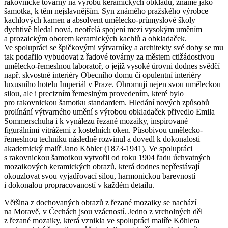
rakovnické továrny na výrobu keramických obkladů, známé jako
šamotka, k těm nejslavnějším. Syn známého pražského výrobce
kachlových kamen a absolvent umělecko-průmyslové školy
dychtivě hledal nová, neotřelá spojení mezi vysokým uměním
a prozaickým oborem keramických kachlů a obkladaček.
Ve spolupráci se špičkovými výtvarníky a architekty své doby se mu
tak podařilo vybudovat z řadové továrny za městem ctižádostivou
umělecko-řemeslnou laboratoř, o jejíž vysoké úrovni dodnes svědčí
např. skvostné interiéry Obecního domu či opulentní interiéry
luxusního hotelu Imperiál v Praze. Ohromují nejen svou uměleckou
silou, ale i precizním řemeslným provedením, které bylo
pro rakovnickou šamotku standardem. Hledání nových způsobů
prolínání výtvarného umění s výrobou obkladaček přivedlo Emila
Sommerschuha i k vynálezu řezané mozaiky, inspirované
figurálními vitrážemi z kostelních oken. Působivou umělecko-
řemeslnou techniku následně rozvinul a dovedl k dokonalosti
akademický malíř Jano Köhler (1873-1941). Ve spolupráci
s rakovnickou šamotkou vytvořil od roku 1904 řadu úchvatných
mozaikových keramických obrazů, která dodnes nepřestávají
okouzlovat svou vyjadřovací silou, harmonickou barevností
i dokonalou propracovaností v každém detailu.
Většina z dochovaných obrazů z řezané mozaiky se nachází
na Moravě, v Čechách jsou vzácností. Jedno z vrcholných děl
z řezané mozaiky, která vznikla ve spolupráci malíře Köhlera