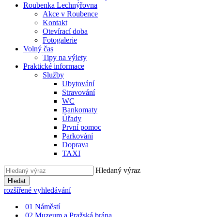
Roubenka Lechnýřovna
Akce v Roubence
Kontakt
Otevírací doba
Fotogalerie
Volný čas
Tipy na výlety
Praktické informace
Služby
Ubytování
Stravování
WC
Bankomaty
Úřady
První pomoc
Parkování
Doprava
TAXI
Hledaný výraz
Hledat
rozšířené vyhledávání
01
Náměstí
02
Muzeum a Pražská brána