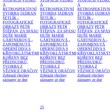
STOPÁCH VZORŮ
STOPÁCH VZORŮ
STOPÁCH VZOR
A
A
A
RETROSPEKTIVNÍ
RETROSPEKTIVNÍ
RETROSPEKTIVN
TVORBA
JADRAN
TVORBA
JADRAN
TVORBA
JADRA
ŠETLÍK -
ŠETLÍK -
ŠETLÍK -
FOTOGRAFICKÉ
FOTOGRAFICKÉ
FOTOGRAFICKÉ
OBRAZY
PETR
OBRAZY
PETR
OBRAZY
PETR
ŠTĚPÁN, ZA SPÁSU
ŠTĚPÁN, ZA SPÁSU
ŠTĚPÁN, ZA SPÁ
DUŠE
MARIE
DUŠE
MARIE
DUŠE
MARIE
GÄRTNEROVÁ -
GÄRTNEROVÁ -
GÄRTNEROVÁ -
ZAPOMENUTÁ
ZAPOMENUTÁ
ZAPOMENUTÁ
OPERNÍ DIVA S
OPERNÍ DIVA S
OPERNÍ DIVA S
KŘIVOKLÁTSKÝMI
KŘIVOKLÁTSKÝMI
KŘIVOKLÁTSKÝ
KOŘENY
BEZ
KOŘENY
BEZ
KOŘENY
BEZ
PŘEDSUDKŮ,
PŘEDSUDKŮ,
PŘEDSUDKŮ,
TVORBA Z
TVORBA Z
TVORBA Z
VĚZNICE ORÁČOV
VĚZNICE ORÁČOV
VĚZNICE ORÁČ
Zobrazit všechny
Zobrazit všechny
Zobrazit všechny
záznamy ze dne
záznamy ze dne
záznamy ze dne
25