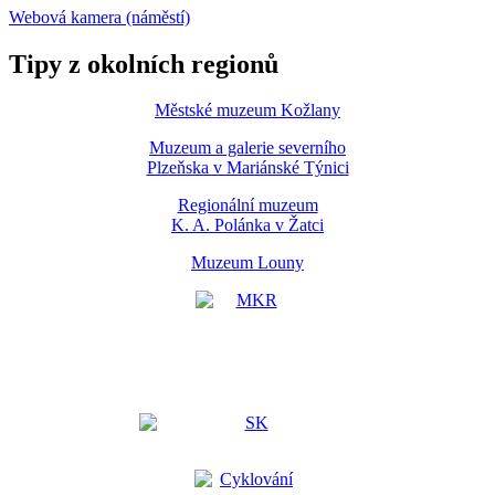
Webová kamera (náměstí)
Tipy z okolních regionů
Městské muzeum Kožlany
Muzeum a galerie severního
Plzeňska v Mariánské Týnici
Regionální muzeum
K. A. Polánka v Žatci
Muzeum Louny