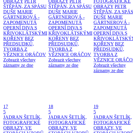
OBRAZY
PETR
OBRAZY
PETR
FOTOGRAFICKÉ
ŠTĚPÁN, ZA SPÁSU
ŠTĚPÁN, ZA SPÁSU
OBRAZY
PETR
DUŠE
MARIE
DUŠE
MARIE
ŠTĚPÁN, ZA SPÁ
GÄRTNEROVÁ -
GÄRTNEROVÁ -
DUŠE
MARIE
ZAPOMENUTÁ
ZAPOMENUTÁ
GÄRTNEROVÁ -
OPERNÍ DIVA S
OPERNÍ DIVA S
ZAPOMENUTÁ
KŘIVOKLÁTSKÝMI
KŘIVOKLÁTSKÝMI
OPERNÍ DIVA S
KOŘENY
BEZ
KOŘENY
BEZ
KŘIVOKLÁTSKÝ
PŘEDSUDKŮ,
PŘEDSUDKŮ,
KOŘENY
BEZ
TVORBA Z
TVORBA Z
PŘEDSUDKŮ,
VĚZNICE ORÁČOV
VĚZNICE ORÁČOV
TVORBA Z
Zobrazit všechny
Zobrazit všechny
VĚZNICE ORÁČ
záznamy ze dne
záznamy ze dne
Zobrazit všechny
záznamy ze dne
17
18
19
5
5
5
JADRAN ŠETLÍK,
JADRAN ŠETLÍK,
JADRAN ŠETLÍK,
FOTOGRAFICKÉ
FOTOGRAFICKÉ
FOTOGRAFICKÉ
OBRAZY, VE
OBRAZY, VE
OBRAZY, VE