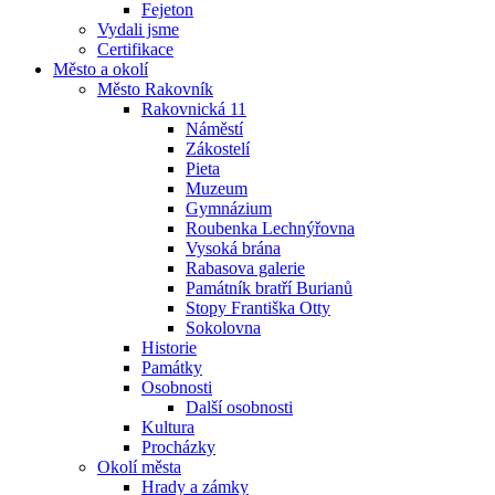
Fejeton
Vydali jsme
Certifikace
Město a okolí
Město Rakovník
Rakovnická 11
Náměstí
Zákostelí
Pieta
Muzeum
Gymnázium
Roubenka Lechnýřovna
Vysoká brána
Rabasova galerie
Památník bratří Burianů
Stopy Františka Otty
Sokolovna
Historie
Památky
Osobnosti
Další osobnosti
Kultura
Procházky
Okolí města
Hrady a zámky