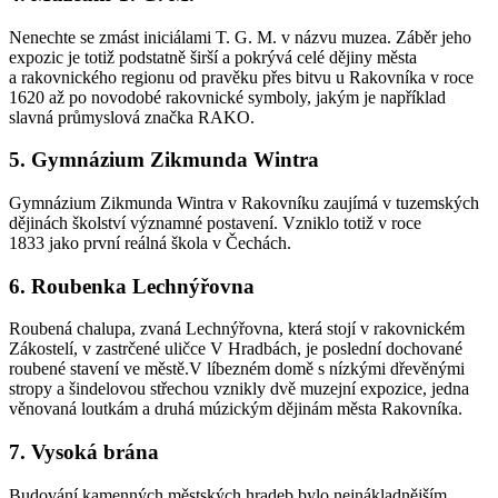
Nenechte se zmást iniciálami T. G. M. v názvu muzea. Záběr jeho
expozic je totiž podstatně širší a pokrývá celé dějiny města
a rakovnického regionu od pravěku přes bitvu u Rakovníka v roce
1620 až po novodobé rakovnické symboly, jakým je například
slavná průmyslová značka RAKO.
5. Gymnázium Zikmunda Wintra
Gymnázium Zikmunda Wintra v Rakovníku zaujímá v tuzemských
dějinách školství významné postavení. Vzniklo totiž v roce
1833 jako první reálná škola v Čechách.
6. Roubenka Lechnýřovna
Roubená chalupa, zvaná Lechnýřovna, která stojí v rakovnickém
Zákostelí, v zastrčené uličce V Hradbách, je poslední dochované
roubené stavení ve městě.V líbezném domě s nízkými dřevěnými
stropy a šindelovou střechou vznikly dvě muzejní expozice, jedna
věnovaná loutkám a druhá múzickým dějinám města Rakovníka.
7. Vysoká brána
Budování kamenných městských hradeb bylo nejnákladnějším