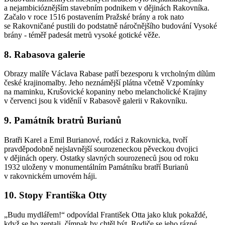
a nejambicióznějším stavebním podnikem v dějinách Rakovníka.
Začalo v roce 1516 postavením Pražské brány a rok nato
se Rakovničané pustili do podstatně náročnějšího budování Vysoké
brány - téměř padesát metrů vysoké gotické věže.
8. Rabasova galerie
Obrazy malíře Václava Rabase patří bezesporu k vrcholným dílům
české krajinomalby. Jeho neznámější plátna včetně Vzpomínky
na maminku, Krušovické kopaniny nebo melancholické Krajiny
v červenci jsou k viděníí v Rabasově galerii v Rakovníku.
9. Památník bratrů Burianů
Bratři Karel a Emil Burianové, rodáci z Rakovnicka, tvoří
pravděpodobně nejslavnější sourozeneckou pěveckou dvojici
v dějinách opery. Ostatky slavných sourozeneců jsou od roku
1932 uloženy v monumentálním Památníku bratří Burianů
v rakovnickém urnovém háji.
10. Stopy Františka Otty
„Budu mydlářem!“ odpovídal František Otta jako kluk pokaždé,
když se ho zeptali, čímpak by chtěl být. Rodiče se jeho rázné