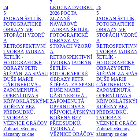
7
24
LÉTO NA DVORKU
26
5
2026
POCTA
5
JADRAN ŠETLÍK,
ZUZANĚ
JADRAN ŠETLÍK,
FOTOGRAFICKÉ
NAVAROVÉ
FOTOGRAFICKÉ
OBRAZY, VE
JADRAN ŠETLÍK,
OBRAZY, VE
STOPÁCH VZORŮ
FOTOGRAFICKÉ
STOPÁCH VZOR
A
OBRAZY, VE
A
RETROSPEKTIVNÍ
STOPÁCH VZORŮ
RETROSPEKTIVN
TVORBA
JADRAN
A
TVORBA
JADRA
ŠETLÍK -
RETROSPEKTIVNÍ
ŠETLÍK -
FOTOGRAFICKÉ
TVORBA
JADRAN
FOTOGRAFICKÉ
OBRAZY
PETR
ŠETLÍK -
OBRAZY
PETR
ŠTĚPÁN, ZA SPÁSU
FOTOGRAFICKÉ
ŠTĚPÁN, ZA SPÁ
DUŠE
MARIE
OBRAZY
PETR
DUŠE
MARIE
GÄRTNEROVÁ -
ŠTĚPÁN, ZA SPÁSU
GÄRTNEROVÁ -
ZAPOMENUTÁ
DUŠE
MARIE
ZAPOMENUTÁ
OPERNÍ DIVA S
GÄRTNEROVÁ -
OPERNÍ DIVA S
KŘIVOKLÁTSKÝMI
ZAPOMENUTÁ
KŘIVOKLÁTSKÝ
KOŘENY
BEZ
OPERNÍ DIVA S
KOŘENY
BEZ
PŘEDSUDKŮ,
KŘIVOKLÁTSKÝMI
PŘEDSUDKŮ,
TVORBA Z
KOŘENY
BEZ
TVORBA Z
VĚZNICE ORÁČOV
PŘEDSUDKŮ,
VĚZNICE ORÁČ
Zobrazit všechny
TVORBA Z
Zobrazit všechny
záznamy ze dne
VĚZNICE ORÁČOV
záznamy ze dne