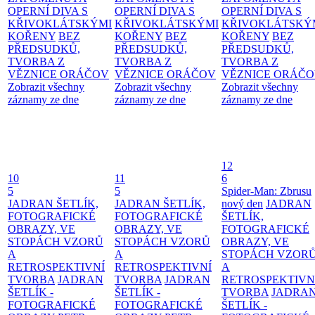
OPERNÍ DIVA S
OPERNÍ DIVA S
OPERNÍ DIVA S
KŘIVOKLÁTSKÝMI
KŘIVOKLÁTSKÝMI
KŘIVOKLÁTSKÝ
KOŘENY
BEZ
KOŘENY
BEZ
KOŘENY
BEZ
PŘEDSUDKŮ,
PŘEDSUDKŮ,
PŘEDSUDKŮ,
TVORBA Z
TVORBA Z
TVORBA Z
VĚZNICE ORÁČOV
VĚZNICE ORÁČOV
VĚZNICE ORÁČ
Zobrazit všechny
Zobrazit všechny
Zobrazit všechny
záznamy ze dne
záznamy ze dne
záznamy ze dne
12
10
11
6
5
5
Spider-Man: Zbrusu
JADRAN ŠETLÍK,
JADRAN ŠETLÍK,
nový den
JADRAN
FOTOGRAFICKÉ
FOTOGRAFICKÉ
ŠETLÍK,
OBRAZY, VE
OBRAZY, VE
FOTOGRAFICKÉ
STOPÁCH VZORŮ
STOPÁCH VZORŮ
OBRAZY, VE
A
A
STOPÁCH VZOR
RETROSPEKTIVNÍ
RETROSPEKTIVNÍ
A
TVORBA
JADRAN
TVORBA
JADRAN
RETROSPEKTIVN
ŠETLÍK -
ŠETLÍK -
TVORBA
JADRA
FOTOGRAFICKÉ
FOTOGRAFICKÉ
ŠETLÍK -