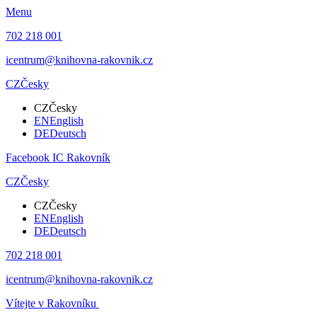
Menu
702 218 001
icentrum@knihovna-rakovnik.cz
CZ
Česky
CZ
Česky
EN
English
DE
Deutsch
Facebook IC Rakovník
CZ
Česky
CZ
Česky
EN
English
DE
Deutsch
702 218 001
icentrum@knihovna-rakovnik.cz
Vítejte v Rakovníku