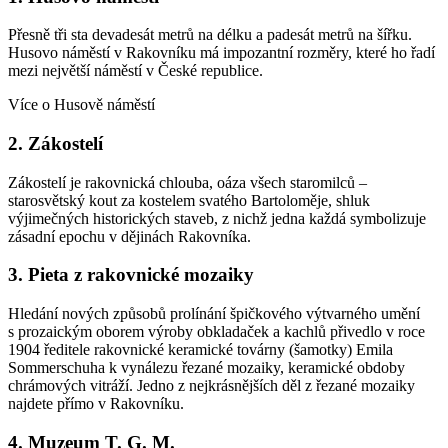
Přesně tři sta devadesát metrů na délku a padesát metrů na šířku.
Husovo náměstí v Rakovníku má impozantní rozměry, které ho řadí
mezi největší náměstí v České republice.
Více o Husově náměstí
2. Zákostelí
Zákostelí je rakovnická chlouba, oáza všech staromilců –
starosvětský kout za kostelem svatého Bartoloměje, shluk
výjimečných historických staveb, z nichž jedna každá symbolizuje
zásadní epochu v dějinách Rakovníka.
3. Pieta z rakovnické mozaiky
Hledání nových způsobů prolínání špičkového výtvarného umění
s prozaickým oborem výroby obkladaček a kachlů přivedlo v roce
1904 ředitele rakovnické keramické továrny (šamotky) Emila
Sommerschuha k vynálezu řezané mozaiky, keramické obdoby
chrámových vitráží. Jedno z nejkrásnějších děl z řezané mozaiky
najdete přímo v Rakovníku.
4. Muzeum T. G. M.