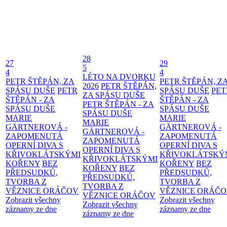
28
27
29
5
4
4
LÉTO NA DVORKU
PETR ŠTĚPÁN, ZA
PETR ŠTĚPÁN, Z
2026
PETR ŠTĚPÁN,
SPÁSU DUŠE
PETR
SPÁSU DUŠE
PET
ZA SPÁSU DUŠE
ŠTĚPÁN - ZA
ŠTĚPÁN - ZA
PETR ŠTĚPÁN - ZA
SPÁSU DUŠE
SPÁSU DUŠE
SPÁSU DUŠE
MARIE
MARIE
MARIE
GÄRTNEROVÁ -
GÄRTNEROVÁ -
GÄRTNEROVÁ -
ZAPOMENUTÁ
ZAPOMENUTÁ
ZAPOMENUTÁ
OPERNÍ DIVA S
OPERNÍ DIVA S
OPERNÍ DIVA S
KŘIVOKLÁTSKÝMI
KŘIVOKLÁTSKÝ
KŘIVOKLÁTSKÝMI
KOŘENY
BEZ
KOŘENY
BEZ
KOŘENY
BEZ
PŘEDSUDKŮ,
PŘEDSUDKŮ,
PŘEDSUDKŮ,
TVORBA Z
TVORBA Z
TVORBA Z
VĚZNICE ORÁČOV
VĚZNICE ORÁČ
VĚZNICE ORÁČOV
Zobrazit všechny
Zobrazit všechny
Zobrazit všechny
záznamy ze dne
záznamy ze dne
záznamy ze dne