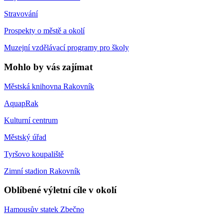
Stravování
Prospekty o městě a okolí
Muzejní vzdělávací programy pro školy
Mohlo by vás zajímat
Městská knihovna Rakovník
AquapRak
Kulturní centrum
Městský úřad
Tyršovo koupaliště
Zimní stadion Rakovník
Oblíbené výletní cíle v okolí
Hamousův statek Zbečno