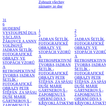
Zobrazit všechny
záznamy ze dne
31
6
HUDEBNÍ
1
2
VYSTOUPENÍ DUA
5
5
VÁCLAVA
JADRAN ŠETLÍK,
JADRAN ŠETLÍK,
ŽÁKOVCE A ANNY
FOTOGRAFICKÉ
FOTOGRAFICKÉ
VOLÍNOVÉ
OBRAZY, VE
OBRAZY, VE
JADRAN ŠETLÍK,
STOPÁCH VZORŮ
STOPÁCH VZOR
FOTOGRAFICKÉ
A
A
OBRAZY, VE
RETROSPEKTIVNÍ
RETROSPEKTIVN
STOPÁCH VZORŮ
TVORBA
JADRAN
TVORBA
JADRA
A
ŠETLÍK -
ŠETLÍK -
RETROSPEKTIVNÍ
FOTOGRAFICKÉ
FOTOGRAFICKÉ
TVORBA
JADRAN
OBRAZY
PETR
OBRAZY
PETR
ŠETLÍK -
ŠTĚPÁN, ZA SPÁSU
ŠTĚPÁN, ZA SPÁ
FOTOGRAFICKÉ
DUŠE
MARIE
DUŠE
MARIE
OBRAZY
PETR
GÄRTNEROVÁ -
GÄRTNEROVÁ -
ŠTĚPÁN, ZA SPÁSU
ZAPOMENUTÁ
ZAPOMENUTÁ
DUŠE
MARIE
OPERNÍ DIVA S
OPERNÍ DIVA S
GÄRTNEROVÁ -
KŘIVOKLÁTSKÝMI
KŘIVOKLÁTSKÝ
ZAPOMENUTÁ