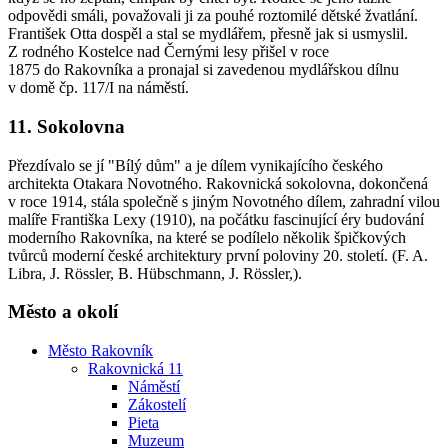
odpovědi smáli, považovali ji za pouhé roztomilé dětské žvatlání.
František Otta dospěl a stal se mydlářem, přesně jak si usmyslil.
Z rodného Kostelce nad Černými lesy přišel v roce
1875 do Rakovníka a pronajal si zavedenou mydlářskou dílnu
v domě čp. 117/I na náměstí.
11. Sokolovna
Přezdívalo se jí "Bílý dům" a je dílem vynikajícího českého
architekta Otakara Novotného. Rakovnická sokolovna, dokončená
v roce 1914, stála společně s jiným Novotného dílem, zahradní vilou
malíře Františka Lexy (1910), na počátku fascinující éry budování
moderního Rakovníka, na které se podílelo několik špičkových
tvůrců moderní české architektury první poloviny 20. století. (F. A.
Libra, J. Rössler, B. Hübschmann, J. Rössler,).
Město a okolí
Město Rakovník
Rakovnická 11
Náměstí
Zákostelí
Pieta
Muzeum