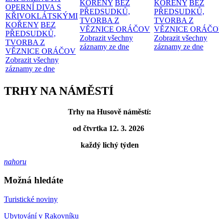
KOŘENY
BEZ
KOŘENY
BEZ
OPERNÍ DIVA S
PŘEDSUDKŮ,
PŘEDSUDKŮ,
KŘIVOKLÁTSKÝMI
TVORBA Z
TVORBA Z
KOŘENY
BEZ
VĚZNICE ORÁČOV
VĚZNICE ORÁČ
PŘEDSUDKŮ,
Zobrazit všechny
Zobrazit všechny
TVORBA Z
záznamy ze dne
záznamy ze dne
VĚZNICE ORÁČOV
Zobrazit všechny
záznamy ze dne
TRHY NA NÁMĚSTÍ
Trhy na Husově náměstí:
od čtvrtka 12. 3. 2026
každý lichý týden
nahoru
Možná hledáte
Turistické noviny
Ubytování v Rakovníku