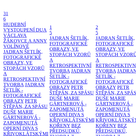
31
6
HUDEBNÍ
1
2
VYSTOUPENÍ DUA
5
5
VÁCLAVA
JADRAN ŠETLÍK,
JADRAN ŠETLÍK,
ŽÁKOVCE A ANNY
FOTOGRAFICKÉ
FOTOGRAFICKÉ
VOLÍNOVÉ
OBRAZY, VE
OBRAZY, VE
JADRAN ŠETLÍK,
STOPÁCH VZORŮ
STOPÁCH VZOR
FOTOGRAFICKÉ
A
A
OBRAZY, VE
RETROSPEKTIVNÍ
RETROSPEKTIVN
STOPÁCH VZORŮ
TVORBA
JADRAN
TVORBA
JADRA
A
ŠETLÍK -
ŠETLÍK -
RETROSPEKTIVNÍ
FOTOGRAFICKÉ
FOTOGRAFICKÉ
TVORBA
JADRAN
OBRAZY
PETR
OBRAZY
PETR
ŠETLÍK -
ŠTĚPÁN, ZA SPÁSU
ŠTĚPÁN, ZA SPÁ
FOTOGRAFICKÉ
DUŠE
MARIE
DUŠE
MARIE
OBRAZY
PETR
GÄRTNEROVÁ -
GÄRTNEROVÁ -
ŠTĚPÁN, ZA SPÁSU
ZAPOMENUTÁ
ZAPOMENUTÁ
DUŠE
MARIE
OPERNÍ DIVA S
OPERNÍ DIVA S
GÄRTNEROVÁ -
KŘIVOKLÁTSKÝMI
KŘIVOKLÁTSKÝ
ZAPOMENUTÁ
KOŘENY
BEZ
KOŘENY
BEZ
OPERNÍ DIVA S
PŘEDSUDKŮ,
PŘEDSUDKŮ,
KŘIVOKLÁTSKÝMI