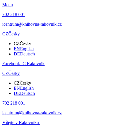
Menu
702 218 001
icentrum@knihovna-rakovnik.cz
CZ
Česky
CZ
Česky
EN
English
DE
Deutsch
Facebook IC Rakovník
CZ
Česky
CZ
Česky
EN
English
DE
Deutsch
702 218 001
icentrum@knihovna-rakovnik.cz
Vítejte v Rakovníku