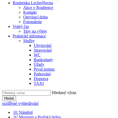
Roubenka Lechnýřovna
Akce v Roubence
Kontakt
Otevírací doba
Fotogalerie
Volný čas
Tipy na výlety
Praktické informace
Služby
Ubytování
Stravování
WC
Bankomaty
Úřady
První pomoc
Parkování
Doprava
TAXI
Hledaný výraz
Hledat
rozšířené vyhledávání
01
Náměstí
02
Muzeum a Pražská brána