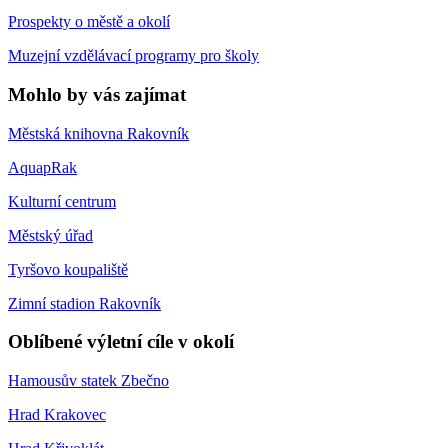
Prospekty o městě a okolí
Muzejní vzdělávací programy pro školy
Mohlo by vás zajímat
Městská knihovna Rakovník
AquapRak
Kulturní centrum
Městský úřad
Tyršovo koupaliště
Zimní stadion Rakovník
Oblíbené výletní cíle v okolí
Hamousův statek Zbečno
Hrad Krakovec