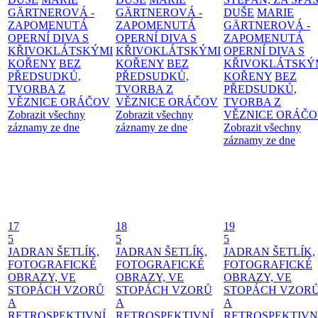
GÄRTNEROVÁ -
GÄRTNEROVÁ -
DUŠE
MARIE
ZAPOMENUTÁ
ZAPOMENUTÁ
GÄRTNEROVÁ -
OPERNÍ DIVA S
OPERNÍ DIVA S
ZAPOMENUTÁ
KŘIVOKLÁTSKÝMI
KŘIVOKLÁTSKÝMI
OPERNÍ DIVA S
KOŘENY
BEZ
KOŘENY
BEZ
KŘIVOKLÁTSKÝ
PŘEDSUDKŮ,
PŘEDSUDKŮ,
KOŘENY
BEZ
TVORBA Z
TVORBA Z
PŘEDSUDKŮ,
VĚZNICE ORÁČOV
VĚZNICE ORÁČOV
TVORBA Z
Zobrazit všechny
Zobrazit všechny
VĚZNICE ORÁČ
záznamy ze dne
záznamy ze dne
Zobrazit všechny
záznamy ze dne
17
18
19
5
5
5
JADRAN ŠETLÍK,
JADRAN ŠETLÍK,
JADRAN ŠETLÍK,
FOTOGRAFICKÉ
FOTOGRAFICKÉ
FOTOGRAFICKÉ
OBRAZY, VE
OBRAZY, VE
OBRAZY, VE
STOPÁCH VZORŮ
STOPÁCH VZORŮ
STOPÁCH VZOR
A
A
A
RETROSPEKTIVNÍ
RETROSPEKTIVNÍ
RETROSPEKTIVN