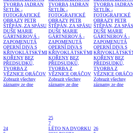
TVORBA
JADRAN
TVORBA
JADRAN
TVORBA
JADRA
ŠETLÍK -
ŠETLÍK -
ŠETLÍK -
FOTOGRAFICKÉ
FOTOGRAFICKÉ
FOTOGRAFICKÉ
OBRAZY
PETR
OBRAZY
PETR
OBRAZY
PETR
ŠTĚPÁN, ZA SPÁSU
ŠTĚPÁN, ZA SPÁSU
ŠTĚPÁN, ZA SPÁ
DUŠE
MARIE
DUŠE
MARIE
DUŠE
MARIE
GÄRTNEROVÁ -
GÄRTNEROVÁ -
GÄRTNEROVÁ -
ZAPOMENUTÁ
ZAPOMENUTÁ
ZAPOMENUTÁ
OPERNÍ DIVA S
OPERNÍ DIVA S
OPERNÍ DIVA S
KŘIVOKLÁTSKÝMI
KŘIVOKLÁTSKÝMI
KŘIVOKLÁTSKÝ
KOŘENY
BEZ
KOŘENY
BEZ
KOŘENY
BEZ
PŘEDSUDKŮ,
PŘEDSUDKŮ,
PŘEDSUDKŮ,
TVORBA Z
TVORBA Z
TVORBA Z
VĚZNICE ORÁČOV
VĚZNICE ORÁČOV
VĚZNICE ORÁČ
Zobrazit všechny
Zobrazit všechny
Zobrazit všechny
záznamy ze dne
záznamy ze dne
záznamy ze dne
25
7
24
LÉTO NA DVORKU
26