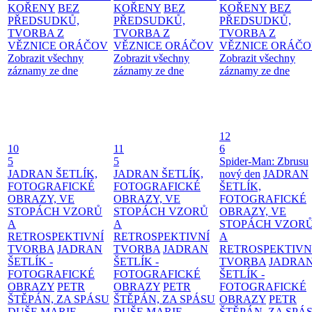
KOŘENY
BEZ
KOŘENY
BEZ
KOŘENY
BEZ
PŘEDSUDKŮ,
PŘEDSUDKŮ,
PŘEDSUDKŮ,
TVORBA Z
TVORBA Z
TVORBA Z
VĚZNICE ORÁČOV
VĚZNICE ORÁČOV
VĚZNICE ORÁČ
Zobrazit všechny
Zobrazit všechny
Zobrazit všechny
záznamy ze dne
záznamy ze dne
záznamy ze dne
12
10
11
6
5
5
Spider-Man: Zbrusu
JADRAN ŠETLÍK,
JADRAN ŠETLÍK,
nový den
JADRAN
FOTOGRAFICKÉ
FOTOGRAFICKÉ
ŠETLÍK,
OBRAZY, VE
OBRAZY, VE
FOTOGRAFICKÉ
STOPÁCH VZORŮ
STOPÁCH VZORŮ
OBRAZY, VE
A
A
STOPÁCH VZOR
RETROSPEKTIVNÍ
RETROSPEKTIVNÍ
A
TVORBA
JADRAN
TVORBA
JADRAN
RETROSPEKTIVN
ŠETLÍK -
ŠETLÍK -
TVORBA
JADRA
FOTOGRAFICKÉ
FOTOGRAFICKÉ
ŠETLÍK -
OBRAZY
PETR
OBRAZY
PETR
FOTOGRAFICKÉ
ŠTĚPÁN, ZA SPÁSU
ŠTĚPÁN, ZA SPÁSU
OBRAZY
PETR
DUŠE
MARIE
DUŠE
MARIE
ŠTĚPÁN, ZA SPÁ