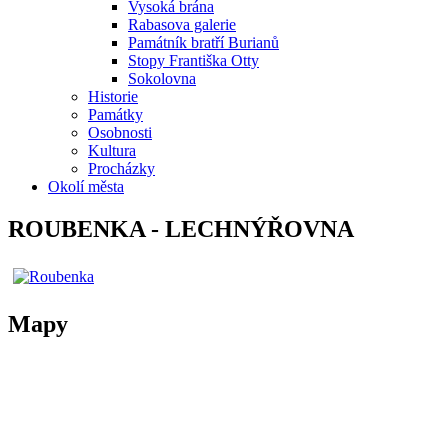
Vysoká brána
Rabasova galerie
Památník bratří Burianů
Stopy Františka Otty
Sokolovna
Historie
Památky
Osobnosti
Kultura
Procházky
Okolí města
ROUBENKA - LECHNÝŘOVNA
Mapy