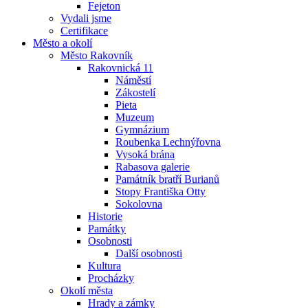
Fejeton
Vydali jsme
Certifikace
Město a okolí
Město Rakovník
Rakovnická 11
Náměstí
Zákostelí
Pieta
Muzeum
Gymnázium
Roubenka Lechnýřovna
Vysoká brána
Rabasova galerie
Památník bratří Burianů
Stopy Františka Otty
Sokolovna
Historie
Památky
Osobnosti
Další osobnosti
Kultura
Procházky
Okolí města
Hrady a zámky