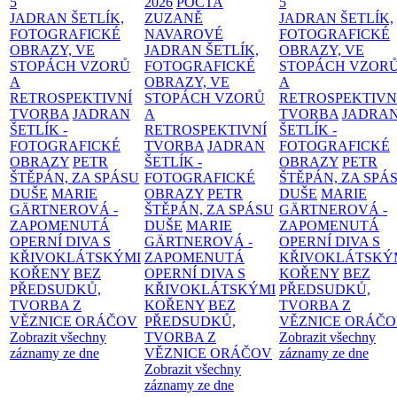
5
2026
POCTA
5
JADRAN ŠETLÍK,
ZUZANĚ
JADRAN ŠETLÍK,
FOTOGRAFICKÉ
NAVAROVÉ
FOTOGRAFICKÉ
OBRAZY, VE
JADRAN ŠETLÍK,
OBRAZY, VE
STOPÁCH VZORŮ
FOTOGRAFICKÉ
STOPÁCH VZOR
A
OBRAZY, VE
A
RETROSPEKTIVNÍ
STOPÁCH VZORŮ
RETROSPEKTIVN
TVORBA
JADRAN
A
TVORBA
JADRA
ŠETLÍK -
RETROSPEKTIVNÍ
ŠETLÍK -
FOTOGRAFICKÉ
TVORBA
JADRAN
FOTOGRAFICKÉ
OBRAZY
PETR
ŠETLÍK -
OBRAZY
PETR
ŠTĚPÁN, ZA SPÁSU
FOTOGRAFICKÉ
ŠTĚPÁN, ZA SPÁ
DUŠE
MARIE
OBRAZY
PETR
DUŠE
MARIE
GÄRTNEROVÁ -
ŠTĚPÁN, ZA SPÁSU
GÄRTNEROVÁ -
ZAPOMENUTÁ
DUŠE
MARIE
ZAPOMENUTÁ
OPERNÍ DIVA S
GÄRTNEROVÁ -
OPERNÍ DIVA S
KŘIVOKLÁTSKÝMI
ZAPOMENUTÁ
KŘIVOKLÁTSKÝ
KOŘENY
BEZ
OPERNÍ DIVA S
KOŘENY
BEZ
PŘEDSUDKŮ,
KŘIVOKLÁTSKÝMI
PŘEDSUDKŮ,
TVORBA Z
KOŘENY
BEZ
TVORBA Z
VĚZNICE ORÁČOV
PŘEDSUDKŮ,
VĚZNICE ORÁČ
Zobrazit všechny
TVORBA Z
Zobrazit všechny
záznamy ze dne
VĚZNICE ORÁČOV
záznamy ze dne
Zobrazit všechny
záznamy ze dne