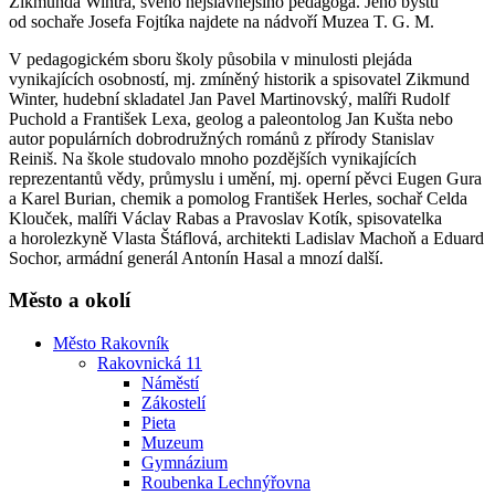
Zikmunda Wintra, svého nejslavnějšího pedagoga. Jeho bystu
od sochaře Josefa Fojtíka najdete na nádvoří Muzea T. G. M.
V pedagogickém sboru školy působila v minulosti plejáda
vynikajících osobností, mj. zmíněný historik a spisovatel Zikmund
Winter, hudební skladatel Jan Pavel Martinovský, malíři Rudolf
Puchold a František Lexa, geolog a paleontolog Jan Kušta nebo
autor populárních dobrodružných románů z přírody Stanislav
Reiniš. Na škole studovalo mnoho pozdějších vynikajících
reprezentantů vědy, průmyslu i umění, mj. operní pěvci Eugen Gura
a Karel Burian, chemik a pomolog František Herles, sochař Celda
Klouček, malíři Václav Rabas a Pravoslav Kotík, spisovatelka
a horolezkyně Vlasta Štáflová, architekti Ladislav Machoň a Eduard
Sochor, armádní generál Antonín Hasal a mnozí další.
Město a okolí
Město Rakovník
Rakovnická 11
Náměstí
Zákostelí
Pieta
Muzeum
Gymnázium
Roubenka Lechnýřovna