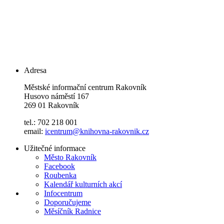
Adresa
Městské informační centrum Rakovník
Husovo náměstí 167
269 01 Rakovník
tel.: 702 218 001
email:
icentrum@knihovna-rakovnik.cz
Užitečné informace
Město Rakovník
Facebook
Roubenka
Kalendář kulturních akcí
Infocentrum
Doporučujeme
Měsíčník Radnice