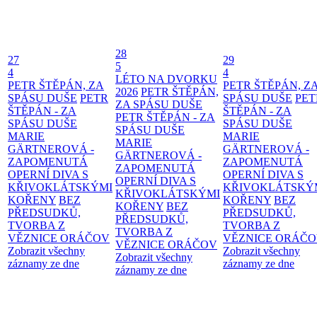
28
27
29
5
4
4
LÉTO NA DVORKU
PETR ŠTĚPÁN, ZA
PETR ŠTĚPÁN, Z
2026
PETR ŠTĚPÁN,
SPÁSU DUŠE
PETR
SPÁSU DUŠE
PET
ZA SPÁSU DUŠE
ŠTĚPÁN - ZA
ŠTĚPÁN - ZA
PETR ŠTĚPÁN - ZA
SPÁSU DUŠE
SPÁSU DUŠE
SPÁSU DUŠE
MARIE
MARIE
MARIE
GÄRTNEROVÁ -
GÄRTNEROVÁ -
GÄRTNEROVÁ -
ZAPOMENUTÁ
ZAPOMENUTÁ
ZAPOMENUTÁ
OPERNÍ DIVA S
OPERNÍ DIVA S
OPERNÍ DIVA S
KŘIVOKLÁTSKÝMI
KŘIVOKLÁTSKÝ
KŘIVOKLÁTSKÝMI
KOŘENY
BEZ
KOŘENY
BEZ
KOŘENY
BEZ
PŘEDSUDKŮ,
PŘEDSUDKŮ,
PŘEDSUDKŮ,
TVORBA Z
TVORBA Z
TVORBA Z
VĚZNICE ORÁČOV
VĚZNICE ORÁČ
VĚZNICE ORÁČOV
Zobrazit všechny
Zobrazit všechny
Zobrazit všechny
záznamy ze dne
záznamy ze dne
záznamy ze dne