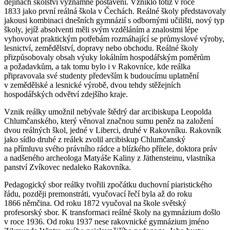
dějinách školství významné postavení. Vzniklo totiž v roce
1833 jako první reálná škola v Čechách. Reálné školy představovaly
jakousi kombinaci dnešních gymnázií s odbornými učilišti, nový typ
školy, jejíž absolventi měli svým vzděláním a znalostmi lépe
vyhovovat praktickým potřebám rozmáhající se průmyslové výroby,
lesnictví, zemědělství, dopravy nebo obchodu. Reálné školy
přizpůsobovaly obsah výuky lokálním hospodářským poměrům
a požadavkům, a tak tomu bylo i v Rakovníce, kde reálka
připravovala své studenty především k budoucímu uplatnění
v zemědělské a lesnické výrobě, dvou tehdy stěžejních
hospodářských odvětví zdejšího kraje.
Vznik reálky umožnil nebývale štědrý dar arcibiskupa Leopolda
Chlumčanského, který věnoval značnou sumu peněz na založení
dvou reálných škol, jedné v Liberci, druhé v Rakovníku. Rakovník
jako sídlo druhé z reálek zvolil arcibiskup Chlumčanský
na přímluvu svého právního rádce a blízkého přítele, doktora práv
a nadšeného archeologa Matyáše Kaliny z Jäthensteinu, vlastníka
panství Zvíkovec nedaleko Rakovníka.
Pedagogický sbor reálky tvořili zpočátku duchovní piaristického
řádu, později premonstráti, vyučovací řečí byla až do roku
1866 němčina. Od roku 1872 vyučoval na škole světský
profesorský sbor. K transformaci reálné školy na gymnázium došlo
v roce 1936. Od roku 1937 nese rakovnické gymnázium jméno