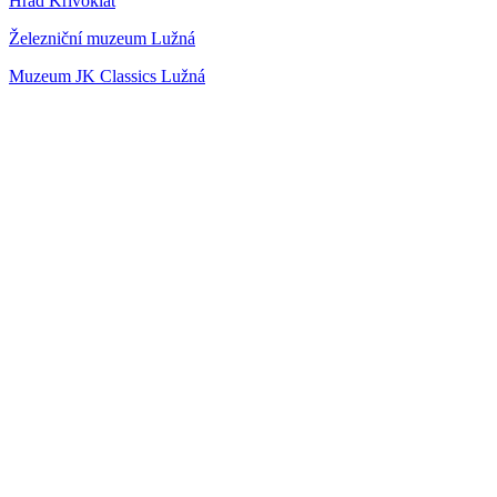
Hrad Křivoklát
Železniční muzeum Lužná
Muzeum JK Classics Lužná