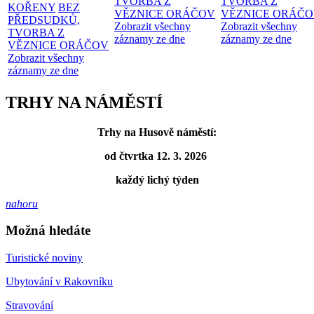
TVORBA Z
TVORBA Z
KOŘENY
BEZ
VĚZNICE ORÁČOV
VĚZNICE ORÁČ
PŘEDSUDKŮ,
Zobrazit všechny
Zobrazit všechny
TVORBA Z
záznamy ze dne
záznamy ze dne
VĚZNICE ORÁČOV
Zobrazit všechny
záznamy ze dne
TRHY NA NÁMĚSTÍ
Trhy na Husově náměstí:
od čtvrtka 12. 3. 2026
každý lichý týden
nahoru
Možná hledáte
Turistické noviny
Ubytování v Rakovníku
Stravování