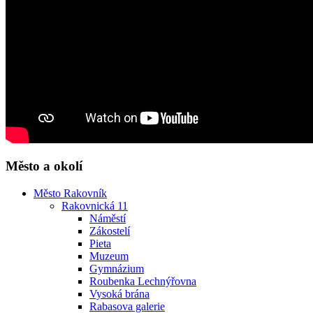
Město a okolí
Město Rakovník
Rakovnická 11
Náměstí
Zákostelí
Pieta
Muzeum
Gymnázium
Roubenka Lechnýřovna
Vysoká brána
Rabasova galerie