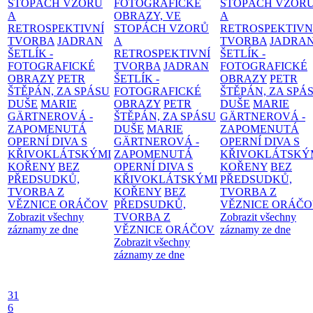
STOPÁCH VZORŮ
FOTOGRAFICKÉ
STOPÁCH VZOR
A
OBRAZY, VE
A
RETROSPEKTIVNÍ
STOPÁCH VZORŮ
RETROSPEKTIVN
TVORBA
JADRAN
A
TVORBA
JADRA
ŠETLÍK -
RETROSPEKTIVNÍ
ŠETLÍK -
FOTOGRAFICKÉ
TVORBA
JADRAN
FOTOGRAFICKÉ
OBRAZY
PETR
ŠETLÍK -
OBRAZY
PETR
ŠTĚPÁN, ZA SPÁSU
FOTOGRAFICKÉ
ŠTĚPÁN, ZA SPÁ
DUŠE
MARIE
OBRAZY
PETR
DUŠE
MARIE
GÄRTNEROVÁ -
ŠTĚPÁN, ZA SPÁSU
GÄRTNEROVÁ -
ZAPOMENUTÁ
DUŠE
MARIE
ZAPOMENUTÁ
OPERNÍ DIVA S
GÄRTNEROVÁ -
OPERNÍ DIVA S
KŘIVOKLÁTSKÝMI
ZAPOMENUTÁ
KŘIVOKLÁTSKÝ
KOŘENY
BEZ
OPERNÍ DIVA S
KOŘENY
BEZ
PŘEDSUDKŮ,
KŘIVOKLÁTSKÝMI
PŘEDSUDKŮ,
TVORBA Z
KOŘENY
BEZ
TVORBA Z
VĚZNICE ORÁČOV
PŘEDSUDKŮ,
VĚZNICE ORÁČ
Zobrazit všechny
TVORBA Z
Zobrazit všechny
záznamy ze dne
VĚZNICE ORÁČOV
záznamy ze dne
Zobrazit všechny
záznamy ze dne
31
6