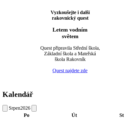
Vyzkoušejte i další
rakovnický quest
Letem vodním
světem
Quest připravila Střední škola,
Základní škola a Mateřská
škola Rakovník
Quest najdete zde
Kalendář
Srpen
2026
Po
Út
St