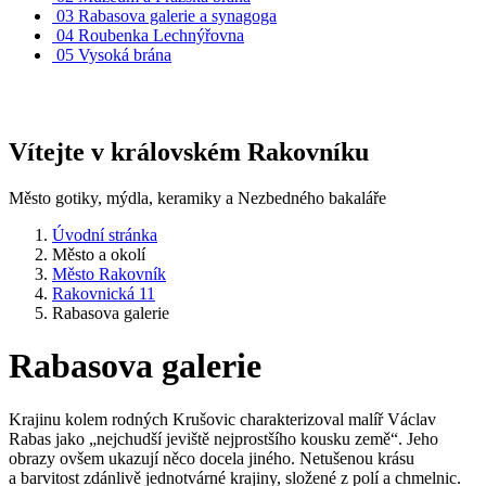
03
Rabasova galerie a synagoga
04
Roubenka Lechnýřovna
05
Vysoká brána
Vítejte v královském Rakovníku
Město gotiky, mýdla, keramiky a Nezbedného bakaláře
Úvodní stránka
Město a okolí
Město Rakovník
Rakovnická 11
Rabasova galerie
Rabasova galerie
Krajinu kolem rodných Krušovic charakterizoval malíř Václav
Rabas jako „nejchudší jeviště nejprostšího kousku země“. Jeho
obrazy ovšem ukazují něco docela jiného. Netušenou krásu
a barvitost zdánlivě jednotvárné krajiny, složené z polí a chmelnic.