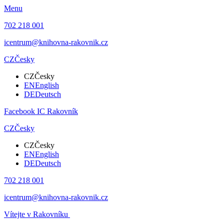
Menu
702 218 001
icentrum@knihovna-rakovnik.cz
CZ
Česky
CZ
Česky
EN
English
DE
Deutsch
Facebook IC Rakovník
CZ
Česky
CZ
Česky
EN
English
DE
Deutsch
702 218 001
icentrum@knihovna-rakovnik.cz
Vítejte v Rakovníku