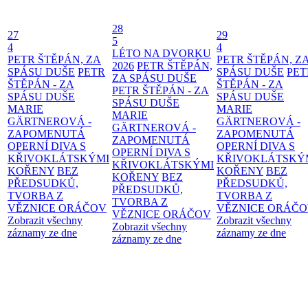
28
27
29
5
4
4
LÉTO NA DVORKU
PETR ŠTĚPÁN, ZA
PETR ŠTĚPÁN, Z
2026
PETR ŠTĚPÁN,
SPÁSU DUŠE
PETR
SPÁSU DUŠE
PET
ZA SPÁSU DUŠE
ŠTĚPÁN - ZA
ŠTĚPÁN - ZA
PETR ŠTĚPÁN - ZA
SPÁSU DUŠE
SPÁSU DUŠE
SPÁSU DUŠE
MARIE
MARIE
MARIE
GÄRTNEROVÁ -
GÄRTNEROVÁ -
GÄRTNEROVÁ -
ZAPOMENUTÁ
ZAPOMENUTÁ
ZAPOMENUTÁ
OPERNÍ DIVA S
OPERNÍ DIVA S
OPERNÍ DIVA S
KŘIVOKLÁTSKÝMI
KŘIVOKLÁTSKÝ
KŘIVOKLÁTSKÝMI
KOŘENY
BEZ
KOŘENY
BEZ
KOŘENY
BEZ
PŘEDSUDKŮ,
PŘEDSUDKŮ,
PŘEDSUDKŮ,
TVORBA Z
TVORBA Z
TVORBA Z
VĚZNICE ORÁČOV
VĚZNICE ORÁČ
VĚZNICE ORÁČOV
Zobrazit všechny
Zobrazit všechny
Zobrazit všechny
záznamy ze dne
záznamy ze dne
záznamy ze dne