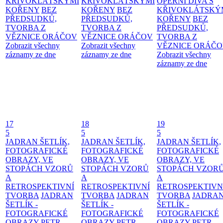
KŘIVOKLÁTSKÝMI
KŘIVOKLÁTSKÝMI
OPERNÍ DIVA S
KOŘENY
BEZ
KOŘENY
BEZ
KŘIVOKLÁTSKÝ
PŘEDSUDKŮ,
PŘEDSUDKŮ,
KOŘENY
BEZ
TVORBA Z
TVORBA Z
PŘEDSUDKŮ,
VĚZNICE ORÁČOV
VĚZNICE ORÁČOV
TVORBA Z
Zobrazit všechny
Zobrazit všechny
VĚZNICE ORÁČ
záznamy ze dne
záznamy ze dne
Zobrazit všechny
záznamy ze dne
17
18
19
5
5
5
JADRAN ŠETLÍK,
JADRAN ŠETLÍK,
JADRAN ŠETLÍK,
FOTOGRAFICKÉ
FOTOGRAFICKÉ
FOTOGRAFICKÉ
OBRAZY, VE
OBRAZY, VE
OBRAZY, VE
STOPÁCH VZORŮ
STOPÁCH VZORŮ
STOPÁCH VZOR
A
A
A
RETROSPEKTIVNÍ
RETROSPEKTIVNÍ
RETROSPEKTIVN
TVORBA
JADRAN
TVORBA
JADRAN
TVORBA
JADRA
ŠETLÍK -
ŠETLÍK -
ŠETLÍK -
FOTOGRAFICKÉ
FOTOGRAFICKÉ
FOTOGRAFICKÉ
OBRAZY
PETR
OBRAZY
PETR
OBRAZY
PETR