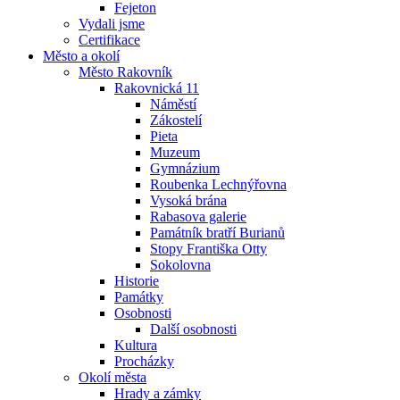
Fejeton
Vydali jsme
Certifikace
Město a okolí
Město Rakovník
Rakovnická 11
Náměstí
Zákostelí
Pieta
Muzeum
Gymnázium
Roubenka Lechnýřovna
Vysoká brána
Rabasova galerie
Památník bratří Burianů
Stopy Františka Otty
Sokolovna
Historie
Památky
Osobnosti
Další osobnosti
Kultura
Procházky
Okolí města
Hrady a zámky