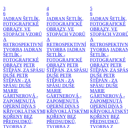
3
4
5
6
6
6
JADRAN ŠETLÍK,
JADRAN ŠETLÍK,
JADRAN ŠETLÍK,
FOTOGRAFICKÉ
FOTOGRAFICKÉ
FOTOGRAFICKÉ
OBRAZY, VE
OBRAZY, VE
OBRAZY, VE
STOPÁCH VZORŮ
STOPÁCH VZORŮ
STOPÁCH VZOR
A
A
A
RETROSPEKTIVNÍ
RETROSPEKTIVNÍ
RETROSPEKTIVN
TVORBA
JADRAN
TVORBA
JADRAN
TVORBA
JADRA
ŠETLÍK -
ŠETLÍK -
ŠETLÍK -
FOTOGRAFICKÉ
FOTOGRAFICKÉ
FOTOGRAFICKÉ
OBRAZY
PETR
OBRAZY
PETR
OBRAZY
PETR
ŠTĚPÁN, ZA SPÁSU
ŠTĚPÁN, ZA SPÁSU
ŠTĚPÁN, ZA SPÁ
DUŠE
PETR
DUŠE
PETR
DUŠE
PETR
ŠTĚPÁN - ZA
ŠTĚPÁN - ZA
ŠTĚPÁN - ZA
SPÁSU DUŠE
SPÁSU DUŠE
SPÁSU DUŠE
MARIE
MARIE
MARIE
GÄRTNEROVÁ -
GÄRTNEROVÁ -
GÄRTNEROVÁ -
ZAPOMENUTÁ
ZAPOMENUTÁ
ZAPOMENUTÁ
OPERNÍ DIVA S
OPERNÍ DIVA S
OPERNÍ DIVA S
KŘIVOKLÁTSKÝMI
KŘIVOKLÁTSKÝMI
KŘIVOKLÁTSKÝ
KOŘENY
BEZ
KOŘENY
BEZ
KOŘENY
BEZ
PŘEDSUDKŮ,
PŘEDSUDKŮ,
PŘEDSUDKŮ,
TVORBA Z
TVORBA Z
TVORBA Z