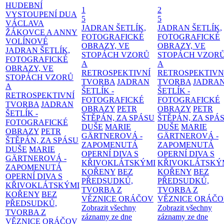
HUDEBNÍ
1
2
VYSTOUPENÍ DUA
5
5
VÁCLAVA
JADRAN ŠETLÍK,
JADRAN ŠETLÍK,
ŽÁKOVCE A ANNY
FOTOGRAFICKÉ
FOTOGRAFICKÉ
VOLÍNOVÉ
OBRAZY, VE
OBRAZY, VE
JADRAN ŠETLÍK,
STOPÁCH VZORŮ
STOPÁCH VZOR
FOTOGRAFICKÉ
A
A
OBRAZY, VE
RETROSPEKTIVNÍ
RETROSPEKTIVN
STOPÁCH VZORŮ
TVORBA
JADRAN
TVORBA
JADRA
A
ŠETLÍK -
ŠETLÍK -
RETROSPEKTIVNÍ
FOTOGRAFICKÉ
FOTOGRAFICKÉ
TVORBA
JADRAN
OBRAZY
PETR
OBRAZY
PETR
ŠETLÍK -
ŠTĚPÁN, ZA SPÁSU
ŠTĚPÁN, ZA SPÁ
FOTOGRAFICKÉ
DUŠE
MARIE
DUŠE
MARIE
OBRAZY
PETR
GÄRTNEROVÁ -
GÄRTNEROVÁ -
ŠTĚPÁN, ZA SPÁSU
ZAPOMENUTÁ
ZAPOMENUTÁ
DUŠE
MARIE
OPERNÍ DIVA S
OPERNÍ DIVA S
GÄRTNEROVÁ -
KŘIVOKLÁTSKÝMI
KŘIVOKLÁTSKÝ
ZAPOMENUTÁ
KOŘENY
BEZ
KOŘENY
BEZ
OPERNÍ DIVA S
PŘEDSUDKŮ,
PŘEDSUDKŮ,
KŘIVOKLÁTSKÝMI
TVORBA Z
TVORBA Z
KOŘENY
BEZ
VĚZNICE ORÁČOV
VĚZNICE ORÁČ
PŘEDSUDKŮ,
Zobrazit všechny
Zobrazit všechny
TVORBA Z
záznamy ze dne
záznamy ze dne
VĚZNICE ORÁČOV