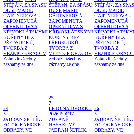
ŠTĚPÁN, ZA SPÁSU
ŠTĚPÁN, ZA SPÁSU
ŠTĚPÁN, ZA SPÁ
DUŠE
MARIE
DUŠE
MARIE
DUŠE
MARIE
GÄRTNEROVÁ -
GÄRTNEROVÁ -
GÄRTNEROVÁ -
ZAPOMENUTÁ
ZAPOMENUTÁ
ZAPOMENUTÁ
OPERNÍ DIVA S
OPERNÍ DIVA S
OPERNÍ DIVA S
KŘIVOKLÁTSKÝMI
KŘIVOKLÁTSKÝMI
KŘIVOKLÁTSKÝ
KOŘENY
BEZ
KOŘENY
BEZ
KOŘENY
BEZ
PŘEDSUDKŮ,
PŘEDSUDKŮ,
PŘEDSUDKŮ,
TVORBA Z
TVORBA Z
TVORBA Z
VĚZNICE ORÁČOV
VĚZNICE ORÁČOV
VĚZNICE ORÁČ
Zobrazit všechny
Zobrazit všechny
Zobrazit všechny
záznamy ze dne
záznamy ze dne
záznamy ze dne
25
7
24
LÉTO NA DVORKU
26
5
2026
POCTA
5
JADRAN ŠETLÍK,
ZUZANĚ
JADRAN ŠETLÍK,
FOTOGRAFICKÉ
NAVAROVÉ
FOTOGRAFICKÉ
OBRAZY, VE
JADRAN ŠETLÍK,
OBRAZY, VE