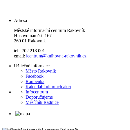
Adresa
Městské informační centrum Rakovník
Husovo náměstí 167
269 01 Rakovník
tel.: 702 218 001
email:
icentrum@knihovna-rakovnik.cz
Užitečné informace
Město Rakovník
Facebook
Roubenka
Kalendář kulturních akcí
Infocentrum
Doporučujeme
Měsíčník Radnice