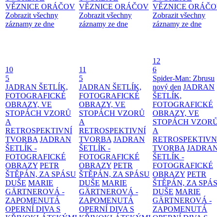
VĚZNICE ORÁČOV
VĚZNICE ORÁČOV
VĚZNICE ORÁČ
Zobrazit všechny
Zobrazit všechny
Zobrazit všechny
záznamy ze dne
záznamy ze dne
záznamy ze dne
12
10
11
6
5
5
Spider-Man: Zbrusu
JADRAN ŠETLÍK,
JADRAN ŠETLÍK,
nový den
JADRAN
FOTOGRAFICKÉ
FOTOGRAFICKÉ
ŠETLÍK,
OBRAZY, VE
OBRAZY, VE
FOTOGRAFICKÉ
STOPÁCH VZORŮ
STOPÁCH VZORŮ
OBRAZY, VE
A
A
STOPÁCH VZOR
RETROSPEKTIVNÍ
RETROSPEKTIVNÍ
A
TVORBA
JADRAN
TVORBA
JADRAN
RETROSPEKTIVN
ŠETLÍK -
ŠETLÍK -
TVORBA
JADRA
FOTOGRAFICKÉ
FOTOGRAFICKÉ
ŠETLÍK -
OBRAZY
PETR
OBRAZY
PETR
FOTOGRAFICKÉ
ŠTĚPÁN, ZA SPÁSU
ŠTĚPÁN, ZA SPÁSU
OBRAZY
PETR
DUŠE
MARIE
DUŠE
MARIE
ŠTĚPÁN, ZA SPÁ
GÄRTNEROVÁ -
GÄRTNEROVÁ -
DUŠE
MARIE
ZAPOMENUTÁ
ZAPOMENUTÁ
GÄRTNEROVÁ -
OPERNÍ DIVA S
OPERNÍ DIVA S
ZAPOMENUTÁ