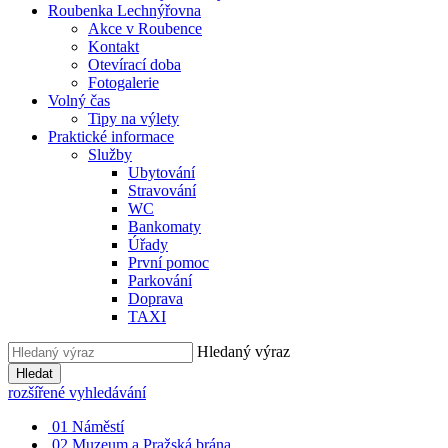
Roubenka Lechnýřovna
Akce v Roubence
Kontakt
Otevírací doba
Fotogalerie
Volný čas
Tipy na výlety
Praktické informace
Služby
Ubytování
Stravování
WC
Bankomaty
Úřady
První pomoc
Parkování
Doprava
TAXI
Hledaný výraz
Hledat
rozšířené vyhledávání
01
Náměstí
02
Muzeum a Pražská brána