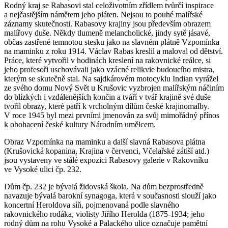
Rodný kraj se Rabasovi stal celoživotním zřídlem tvůrčí inspirace
a nejčastějším námětem jeho pláten. Nejsou to pouhé malířské
záznamy skutečnosti. Rabasovy krajiny jsou především obrazem
malířovy duše. Někdy tlumeně melancholické, jindy sytě jásavé,
občas zastřené temnotou stesku jako na slavném plátně Vzpomínka
na maminku z roku 1914. Václav Rabas kreslil a maloval od dětství.
Práce, které vytvořil v hodinách kreslení na rakovnické reálce, si
jeho profesoři uschovávali jako vzácné relikvie budoucího mistra,
kterým se skutečně stal. Na sajdkárovém motocyklu Indian vyrážel
ze svého domu Nový Svět u Krušovic vyzbrojen malířským náčiním
do blízkých i vzdálenějších končin a tváří v tvář krajině své duše
tvořil obrazy, které patří k vrcholným dílům české krajinomalby.
V roce 1945 byl mezi prvními jmenován za svůj mimořádný přínos
k obohacení české kultury Národním umělcem.
Obraz Vzpomínka na maminku a další slavná Rabasova plátna
(Krušovická kopanina, Krajina v červenci, Včelařské zátiší atd.)
jsou vystaveny ve stálé expozici Rabasovy galerie v Rakovníku
ve Vysoké ulici čp. 232.
Dům čp. 232 je bývalá židovská škola. Na dům bezprostředně
navazuje bývalá barokní synagoga, která v současnosti slouží jako
koncertní Heroldova síň, pojmenovaná podle slavného
rakovnického rodáka, violisty Jiřího Herolda (1875-1934; jeho
rodný dům na rohu Vysoké a Palackého ulice označuje pamětní