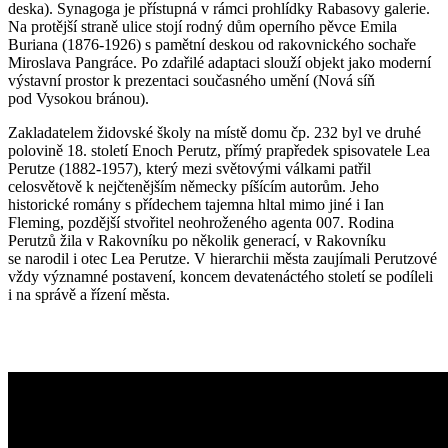
deska). Synagoga je přístupná v rámci prohlídky Rabasovy galerie.
Na protější straně ulice stojí rodný dům operního pěvce Emila
Buriana (1876-1926) s pamětní deskou od rakovnického sochaře
Miroslava Pangráce. Po zdařilé adaptaci slouží objekt jako moderní
výstavní prostor k prezentaci současného umění (Nová síň
pod Vysokou bránou).
Zakladatelem židovské školy na místě domu čp. 232 byl ve druhé
polovině 18. století Enoch Perutz, přímý prapředek spisovatele Lea
Perutze (1882-1957), který mezi světovými válkami patřil
celosvětově k nejčtenějším německy píšícím autorům. Jeho
historické romány s přídechem tajemna hltal mimo jiné i Ian
Fleming, pozdější stvořitel neohroženého agenta 007. Rodina
Perutzů žila v Rakovníku po několik generací, v Rakovníku
se narodil i otec Lea Perutze. V hierarchii města zaujímali Perutzové
vždy významné postavení, koncem devatenáctého století se podíleli
i na správě a řízení města.