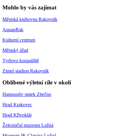
Mohlo by vás zajímat
Městská knihovna Rakovník
AquapRak
Kulturní centrum
Městský úřad
Tyršovo koupaliště
Zimní stadion Rakovník
Oblíbené výletní cíle v okolí
Hamousův statek Zbečno
Hrad Krakovec
Hrad Křivoklát
Železniční muzeum Lužná
Muzeum JK Classics Lužná