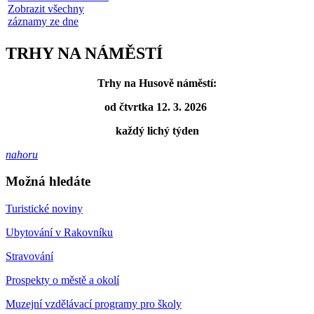
Zobrazit všechny
záznamy ze dne
TRHY NA NÁMĚSTÍ
Trhy na Husově náměstí:
od čtvrtka 12. 3. 2026
každý lichý týden
nahoru
Možná hledáte
Turistické noviny
Ubytování v Rakovníku
Stravování
Prospekty o městě a okolí
Muzejní vzdělávací programy pro školy