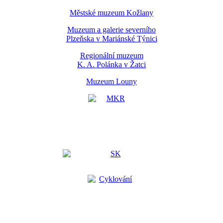
Městské muzeum Kožlany
Muzeum a galerie severního
Plzeňska v Mariánské Týnici
Regionální muzeum
K. A. Polánka v Žatci
Muzeum Louny