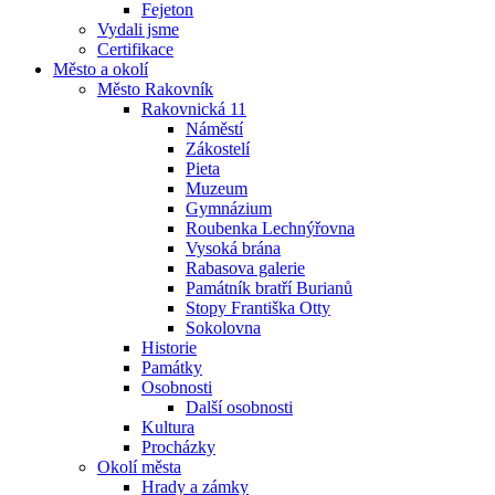
Fejeton
Vydali jsme
Certifikace
Město a okolí
Město Rakovník
Rakovnická 11
Náměstí
Zákostelí
Pieta
Muzeum
Gymnázium
Roubenka Lechnýřovna
Vysoká brána
Rabasova galerie
Památník bratří Burianů
Stopy Františka Otty
Sokolovna
Historie
Památky
Osobnosti
Další osobnosti
Kultura
Procházky
Okolí města
Hrady a zámky