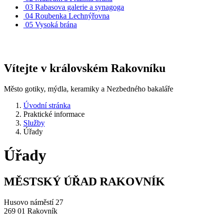
03
Rabasova galerie a synagoga
04
Roubenka Lechnýřovna
05
Vysoká brána
Vítejte v královském Rakovníku
Město gotiky, mýdla, keramiky a Nezbedného bakaláře
Úvodní stránka
Praktické informace
Služby
Úřady
Úřady
MĚSTSKÝ ÚŘAD RAKOVNÍK
Husovo náměstí 27
269 01 Rakovník