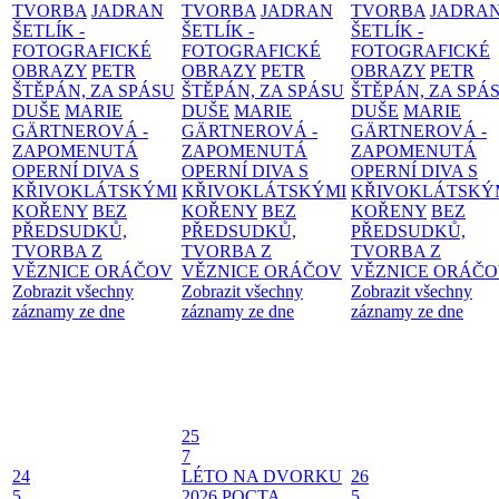
TVORBA
JADRAN
TVORBA
JADRAN
TVORBA
JADRA
ŠETLÍK -
ŠETLÍK -
ŠETLÍK -
FOTOGRAFICKÉ
FOTOGRAFICKÉ
FOTOGRAFICKÉ
OBRAZY
PETR
OBRAZY
PETR
OBRAZY
PETR
ŠTĚPÁN, ZA SPÁSU
ŠTĚPÁN, ZA SPÁSU
ŠTĚPÁN, ZA SPÁ
DUŠE
MARIE
DUŠE
MARIE
DUŠE
MARIE
GÄRTNEROVÁ -
GÄRTNEROVÁ -
GÄRTNEROVÁ -
ZAPOMENUTÁ
ZAPOMENUTÁ
ZAPOMENUTÁ
OPERNÍ DIVA S
OPERNÍ DIVA S
OPERNÍ DIVA S
KŘIVOKLÁTSKÝMI
KŘIVOKLÁTSKÝMI
KŘIVOKLÁTSKÝ
KOŘENY
BEZ
KOŘENY
BEZ
KOŘENY
BEZ
PŘEDSUDKŮ,
PŘEDSUDKŮ,
PŘEDSUDKŮ,
TVORBA Z
TVORBA Z
TVORBA Z
VĚZNICE ORÁČOV
VĚZNICE ORÁČOV
VĚZNICE ORÁČ
Zobrazit všechny
Zobrazit všechny
Zobrazit všechny
záznamy ze dne
záznamy ze dne
záznamy ze dne
25
7
24
LÉTO NA DVORKU
26
5
2026
POCTA
5