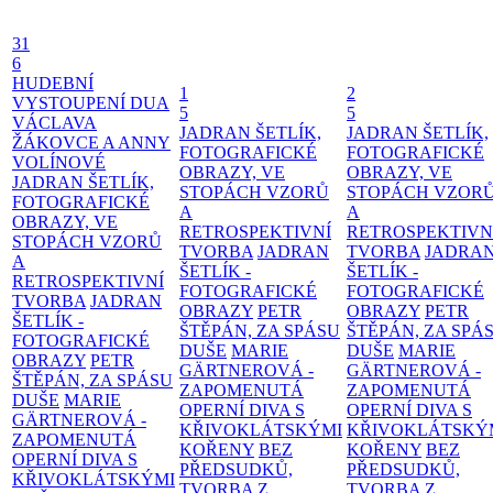
31
6
HUDEBNÍ
1
2
VYSTOUPENÍ DUA
5
5
VÁCLAVA
JADRAN ŠETLÍK,
JADRAN ŠETLÍK,
ŽÁKOVCE A ANNY
FOTOGRAFICKÉ
FOTOGRAFICKÉ
VOLÍNOVÉ
OBRAZY, VE
OBRAZY, VE
JADRAN ŠETLÍK,
STOPÁCH VZORŮ
STOPÁCH VZOR
FOTOGRAFICKÉ
A
A
OBRAZY, VE
RETROSPEKTIVNÍ
RETROSPEKTIVN
STOPÁCH VZORŮ
TVORBA
JADRAN
TVORBA
JADRA
A
ŠETLÍK -
ŠETLÍK -
RETROSPEKTIVNÍ
FOTOGRAFICKÉ
FOTOGRAFICKÉ
TVORBA
JADRAN
OBRAZY
PETR
OBRAZY
PETR
ŠETLÍK -
ŠTĚPÁN, ZA SPÁSU
ŠTĚPÁN, ZA SPÁ
FOTOGRAFICKÉ
DUŠE
MARIE
DUŠE
MARIE
OBRAZY
PETR
GÄRTNEROVÁ -
GÄRTNEROVÁ -
ŠTĚPÁN, ZA SPÁSU
ZAPOMENUTÁ
ZAPOMENUTÁ
DUŠE
MARIE
OPERNÍ DIVA S
OPERNÍ DIVA S
GÄRTNEROVÁ -
KŘIVOKLÁTSKÝMI
KŘIVOKLÁTSKÝ
ZAPOMENUTÁ
KOŘENY
BEZ
KOŘENY
BEZ
OPERNÍ DIVA S
PŘEDSUDKŮ,
PŘEDSUDKŮ,
KŘIVOKLÁTSKÝMI
TVORBA Z
TVORBA Z