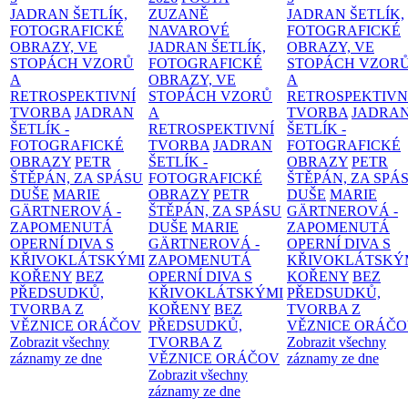
JADRAN ŠETLÍK,
ZUZANĚ
JADRAN ŠETLÍK,
FOTOGRAFICKÉ
NAVAROVÉ
FOTOGRAFICKÉ
OBRAZY, VE
JADRAN ŠETLÍK,
OBRAZY, VE
STOPÁCH VZORŮ
FOTOGRAFICKÉ
STOPÁCH VZOR
A
OBRAZY, VE
A
RETROSPEKTIVNÍ
STOPÁCH VZORŮ
RETROSPEKTIVN
TVORBA
JADRAN
A
TVORBA
JADRA
ŠETLÍK -
RETROSPEKTIVNÍ
ŠETLÍK -
FOTOGRAFICKÉ
TVORBA
JADRAN
FOTOGRAFICKÉ
OBRAZY
PETR
ŠETLÍK -
OBRAZY
PETR
ŠTĚPÁN, ZA SPÁSU
FOTOGRAFICKÉ
ŠTĚPÁN, ZA SPÁ
DUŠE
MARIE
OBRAZY
PETR
DUŠE
MARIE
GÄRTNEROVÁ -
ŠTĚPÁN, ZA SPÁSU
GÄRTNEROVÁ -
ZAPOMENUTÁ
DUŠE
MARIE
ZAPOMENUTÁ
OPERNÍ DIVA S
GÄRTNEROVÁ -
OPERNÍ DIVA S
KŘIVOKLÁTSKÝMI
ZAPOMENUTÁ
KŘIVOKLÁTSKÝ
KOŘENY
BEZ
OPERNÍ DIVA S
KOŘENY
BEZ
PŘEDSUDKŮ,
KŘIVOKLÁTSKÝMI
PŘEDSUDKŮ,
TVORBA Z
KOŘENY
BEZ
TVORBA Z
VĚZNICE ORÁČOV
PŘEDSUDKŮ,
VĚZNICE ORÁČ
Zobrazit všechny
TVORBA Z
Zobrazit všechny
záznamy ze dne
VĚZNICE ORÁČOV
záznamy ze dne
Zobrazit všechny
záznamy ze dne