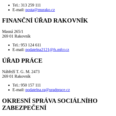
Tel.: 313 259 111
E-mail:
posta@murako.cz
FINANČNÍ ÚŘAD RAKOVNÍK
Masná 265/1
269 01 Rakovník
Tel.: 953 124 611
E-mail:
podatelna2121@fs.mfcr.cz
ÚŘAD PRÁCE
Nábřeží T. G. M. 2473
269 01 Rakovník
Tel.: 950 157 111
E-mail:
podatelna.ra@uradprace.cz
OKRESNÍ SPRÁVA SOCIÁLNÍHO
ZABEZPEČENÍ