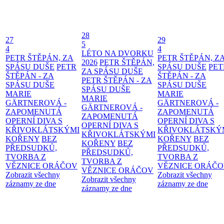
28
27
29
5
4
4
LÉTO NA DVORKU
PETR ŠTĚPÁN, ZA
PETR ŠTĚPÁN, Z
2026
PETR ŠTĚPÁN,
SPÁSU DUŠE
PETR
SPÁSU DUŠE
PET
ZA SPÁSU DUŠE
ŠTĚPÁN - ZA
ŠTĚPÁN - ZA
PETR ŠTĚPÁN - ZA
SPÁSU DUŠE
SPÁSU DUŠE
SPÁSU DUŠE
MARIE
MARIE
MARIE
GÄRTNEROVÁ -
GÄRTNEROVÁ -
GÄRTNEROVÁ -
ZAPOMENUTÁ
ZAPOMENUTÁ
ZAPOMENUTÁ
OPERNÍ DIVA S
OPERNÍ DIVA S
OPERNÍ DIVA S
KŘIVOKLÁTSKÝMI
KŘIVOKLÁTSKÝ
KŘIVOKLÁTSKÝMI
KOŘENY
BEZ
KOŘENY
BEZ
KOŘENY
BEZ
PŘEDSUDKŮ,
PŘEDSUDKŮ,
PŘEDSUDKŮ,
TVORBA Z
TVORBA Z
TVORBA Z
VĚZNICE ORÁČOV
VĚZNICE ORÁČ
VĚZNICE ORÁČOV
Zobrazit všechny
Zobrazit všechny
Zobrazit všechny
záznamy ze dne
záznamy ze dne
záznamy ze dne