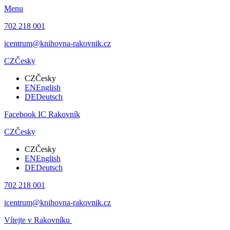
Menu
702 218 001
icentrum@knihovna-rakovnik.cz
CZ
Česky
CZ
Česky
EN
English
DE
Deutsch
Facebook IC Rakovník
CZ
Česky
CZ
Česky
EN
English
DE
Deutsch
702 218 001
icentrum@knihovna-rakovnik.cz
Vítejte v Rakovníku