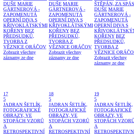
DUŠE
MARIE
DUŠE
MARIE
ŠTĚPÁN, ZA SPÁ
GÄRTNEROVÁ -
GÄRTNEROVÁ -
DUŠE
MARIE
ZAPOMENUTÁ
ZAPOMENUTÁ
GÄRTNEROVÁ -
OPERNÍ DIVA S
OPERNÍ DIVA S
ZAPOMENUTÁ
KŘIVOKLÁTSKÝMI
KŘIVOKLÁTSKÝMI
OPERNÍ DIVA S
KOŘENY
BEZ
KOŘENY
BEZ
KŘIVOKLÁTSKÝ
PŘEDSUDKŮ,
PŘEDSUDKŮ,
KOŘENY
BEZ
TVORBA Z
TVORBA Z
PŘEDSUDKŮ,
VĚZNICE ORÁČOV
VĚZNICE ORÁČOV
TVORBA Z
Zobrazit všechny
Zobrazit všechny
VĚZNICE ORÁČ
záznamy ze dne
záznamy ze dne
Zobrazit všechny
záznamy ze dne
17
18
19
5
5
5
JADRAN ŠETLÍK,
JADRAN ŠETLÍK,
JADRAN ŠETLÍK,
FOTOGRAFICKÉ
FOTOGRAFICKÉ
FOTOGRAFICKÉ
OBRAZY, VE
OBRAZY, VE
OBRAZY, VE
STOPÁCH VZORŮ
STOPÁCH VZORŮ
STOPÁCH VZOR
A
A
A
RETROSPEKTIVNÍ
RETROSPEKTIVNÍ
RETROSPEKTIVN