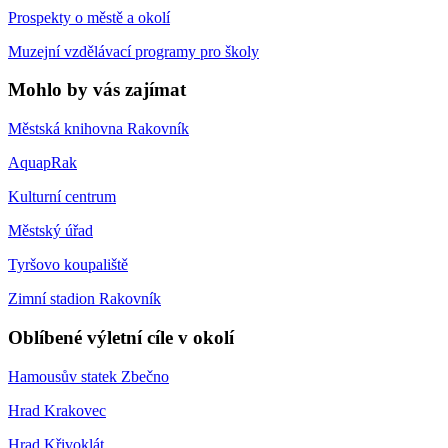
Prospekty o městě a okolí
Muzejní vzdělávací programy pro školy
Mohlo by vás zajímat
Městská knihovna Rakovník
AquapRak
Kulturní centrum
Městský úřad
Tyršovo koupaliště
Zimní stadion Rakovník
Oblíbené výletní cíle v okolí
Hamousův statek Zbečno
Hrad Krakovec
Hrad Křivoklát