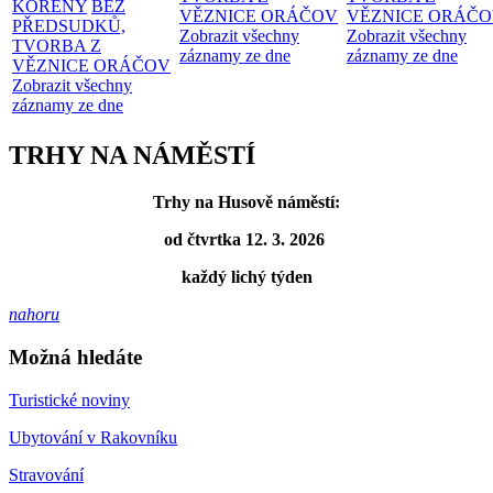
KOŘENY
BEZ
VĚZNICE ORÁČOV
VĚZNICE ORÁČ
PŘEDSUDKŮ,
Zobrazit všechny
Zobrazit všechny
TVORBA Z
záznamy ze dne
záznamy ze dne
VĚZNICE ORÁČOV
Zobrazit všechny
záznamy ze dne
TRHY NA NÁMĚSTÍ
Trhy na Husově náměstí:
od čtvrtka 12. 3. 2026
každý lichý týden
nahoru
Možná hledáte
Turistické noviny
Ubytování v Rakovníku
Stravování