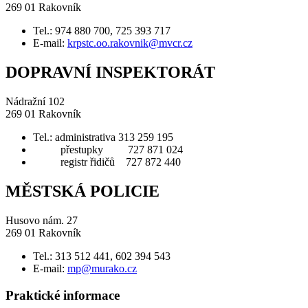
269 01 Rakovník
Tel.: 974 880 700, 725 393 717
E-mail:
krpstc.oo.rakovnik@mvcr.cz
DOPRAVNÍ INSPEKTORÁT
Nádražní 102
269 01 Rakovník
Tel.: administrativa 313 259 195
přestupky 727 871 024
registr řidičů 727 872 440
MĚSTSKÁ POLICIE
Husovo nám. 27
269 01 Rakovník
Tel.: 313 512 441, 602 394 543
E-mail:
mp@murako.cz
Praktické informace