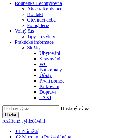
Roubenka Lechnýřovna
Akce v Roubence
Kontakt
Otevírací doba
Fotogalerie
Volný čas
Tipy na výlety
Praktické informace
Služby
Ubytování
Stravování
WC
Bankomaty
Úřady
První pomoc
Parkování
Doprava
TAXI
Hledaný výraz
Hledat
rozšířené vyhledávání
01
Náměstí
02
Muzeum a Pražská brána