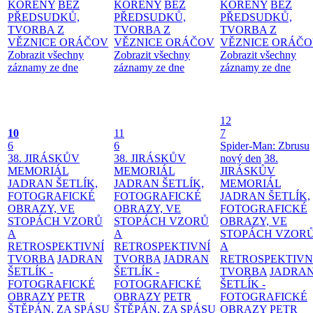
KOŘENY
BEZ
KOŘENY
BEZ
KOŘENY
BEZ
PŘEDSUDKŮ,
PŘEDSUDKŮ,
PŘEDSUDKŮ,
TVORBA Z
TVORBA Z
TVORBA Z
VĚZNICE ORÁČOV
VĚZNICE ORÁČOV
VĚZNICE ORÁČ
Zobrazit všechny
Zobrazit všechny
Zobrazit všechny
záznamy ze dne
záznamy ze dne
záznamy ze dne
12
10
11
7
6
6
Spider-Man: Zbrusu
38. JIRÁSKŮV
38. JIRÁSKŮV
nový den
38.
MEMORIÁL
MEMORIÁL
JIRÁSKŮV
JADRAN ŠETLÍK,
JADRAN ŠETLÍK,
MEMORIÁL
FOTOGRAFICKÉ
FOTOGRAFICKÉ
JADRAN ŠETLÍK,
OBRAZY, VE
OBRAZY, VE
FOTOGRAFICKÉ
STOPÁCH VZORŮ
STOPÁCH VZORŮ
OBRAZY, VE
A
A
STOPÁCH VZOR
RETROSPEKTIVNÍ
RETROSPEKTIVNÍ
A
TVORBA
JADRAN
TVORBA
JADRAN
RETROSPEKTIVN
ŠETLÍK -
ŠETLÍK -
TVORBA
JADRA
FOTOGRAFICKÉ
FOTOGRAFICKÉ
ŠETLÍK -
OBRAZY
PETR
OBRAZY
PETR
FOTOGRAFICKÉ
ŠTĚPÁN, ZA SPÁSU
ŠTĚPÁN, ZA SPÁSU
OBRAZY
PETR