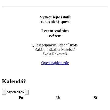
Vyzkoušejte i další
rakovnický quest
Letem vodním
světem
Quest připravila Střední škola,
Základní škola a Mateřská
škola Rakovník
Quest najdete zde
Kalendář
Srpen
2026
Po
Út
St