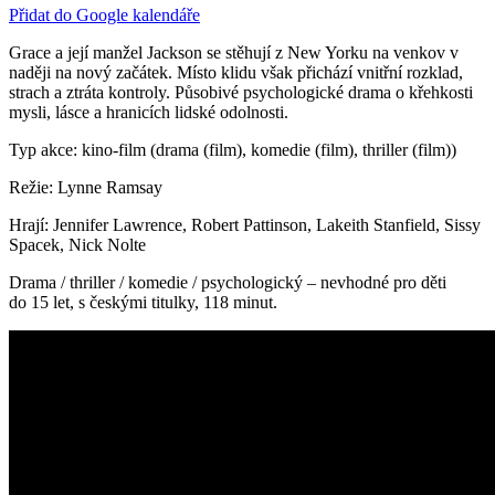
Přidat do Google kalendáře
Grace a její manžel Jackson se stěhují z New Yorku na venkov v
naději na nový začátek. Místo klidu však přichází vnitřní rozklad,
strach a ztráta kontroly. Působivé psychologické drama o křehkosti
mysli, lásce a hranicích lidské odolnosti.
Typ akce: kino-film (drama (film), komedie (film), thriller (film))
Režie: Lynne Ramsay
Hrají: Jennifer Lawrence, Robert Pattinson, Lakeith Stanfield, Sissy
Spacek, Nick Nolte
Drama / thriller / komedie / psychologický – nevhodné pro děti
do 15 let, s českými titulky, 118 minut.