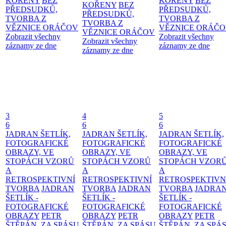
KOŘENY
BEZ
KOŘENY
BEZ
KOŘENY
BEZ
PŘEDSUDKŮ,
PŘEDSUDKŮ,
PŘEDSUDKŮ,
TVORBA Z
TVORBA Z
TVORBA Z
VĚZNICE ORÁČOV
VĚZNICE ORÁČ
VĚZNICE ORÁČOV
Zobrazit všechny
Zobrazit všechny
Zobrazit všechny
záznamy ze dne
záznamy ze dne
záznamy ze dne
3
4
5
6
6
6
JADRAN ŠETLÍK,
JADRAN ŠETLÍK,
JADRAN ŠETLÍK,
FOTOGRAFICKÉ
FOTOGRAFICKÉ
FOTOGRAFICKÉ
OBRAZY, VE
OBRAZY, VE
OBRAZY, VE
STOPÁCH VZORŮ
STOPÁCH VZORŮ
STOPÁCH VZOR
A
A
A
RETROSPEKTIVNÍ
RETROSPEKTIVNÍ
RETROSPEKTIVN
TVORBA
JADRAN
TVORBA
JADRAN
TVORBA
JADRA
ŠETLÍK -
ŠETLÍK -
ŠETLÍK -
FOTOGRAFICKÉ
FOTOGRAFICKÉ
FOTOGRAFICKÉ
OBRAZY
PETR
OBRAZY
PETR
OBRAZY
PETR
ŠTĚPÁN, ZA SPÁSU
ŠTĚPÁN, ZA SPÁSU
ŠTĚPÁN, ZA SPÁ