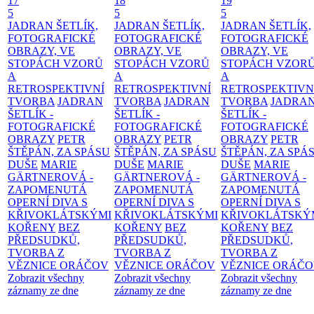
17
18
19
5
5
5
JADRAN ŠETLÍK,
JADRAN ŠETLÍK,
JADRAN ŠETLÍK,
FOTOGRAFICKÉ
FOTOGRAFICKÉ
FOTOGRAFICKÉ
OBRAZY, VE
OBRAZY, VE
OBRAZY, VE
STOPÁCH VZORŮ
STOPÁCH VZORŮ
STOPÁCH VZOR
A
A
A
RETROSPEKTIVNÍ
RETROSPEKTIVNÍ
RETROSPEKTIVN
TVORBA
JADRAN
TVORBA
JADRAN
TVORBA
JADRA
ŠETLÍK -
ŠETLÍK -
ŠETLÍK -
FOTOGRAFICKÉ
FOTOGRAFICKÉ
FOTOGRAFICKÉ
OBRAZY
PETR
OBRAZY
PETR
OBRAZY
PETR
ŠTĚPÁN, ZA SPÁSU
ŠTĚPÁN, ZA SPÁSU
ŠTĚPÁN, ZA SPÁ
DUŠE
MARIE
DUŠE
MARIE
DUŠE
MARIE
GÄRTNEROVÁ -
GÄRTNEROVÁ -
GÄRTNEROVÁ -
ZAPOMENUTÁ
ZAPOMENUTÁ
ZAPOMENUTÁ
OPERNÍ DIVA S
OPERNÍ DIVA S
OPERNÍ DIVA S
KŘIVOKLÁTSKÝMI
KŘIVOKLÁTSKÝMI
KŘIVOKLÁTSKÝ
KOŘENY
BEZ
KOŘENY
BEZ
KOŘENY
BEZ
PŘEDSUDKŮ,
PŘEDSUDKŮ,
PŘEDSUDKŮ,
TVORBA Z
TVORBA Z
TVORBA Z
VĚZNICE ORÁČOV
VĚZNICE ORÁČOV
VĚZNICE ORÁČ
Zobrazit všechny
Zobrazit všechny
Zobrazit všechny
záznamy ze dne
záznamy ze dne
záznamy ze dne