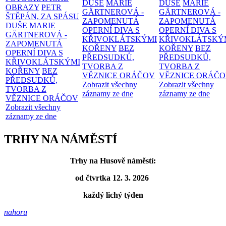
DUŠE
MARIE
DUŠE
MARIE
OBRAZY
PETR
GÄRTNEROVÁ -
GÄRTNEROVÁ -
ŠTĚPÁN, ZA SPÁSU
ZAPOMENUTÁ
ZAPOMENUTÁ
DUŠE
MARIE
OPERNÍ DIVA S
OPERNÍ DIVA S
GÄRTNEROVÁ -
KŘIVOKLÁTSKÝMI
KŘIVOKLÁTSKÝ
ZAPOMENUTÁ
KOŘENY
BEZ
KOŘENY
BEZ
OPERNÍ DIVA S
PŘEDSUDKŮ,
PŘEDSUDKŮ,
KŘIVOKLÁTSKÝMI
TVORBA Z
TVORBA Z
KOŘENY
BEZ
VĚZNICE ORÁČOV
VĚZNICE ORÁČ
PŘEDSUDKŮ,
Zobrazit všechny
Zobrazit všechny
TVORBA Z
záznamy ze dne
záznamy ze dne
VĚZNICE ORÁČOV
Zobrazit všechny
záznamy ze dne
TRHY NA NÁMĚSTÍ
Trhy na Husově náměstí:
od čtvrtka 12. 3. 2026
každý lichý týden
nahoru