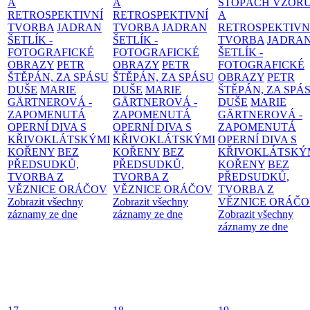
A
A
STOPÁCH VZOR
RETROSPEKTIVNÍ
RETROSPEKTIVNÍ
A
TVORBA
JADRAN
TVORBA
JADRAN
RETROSPEKTIVN
ŠETLÍK -
ŠETLÍK -
TVORBA
JADRA
FOTOGRAFICKÉ
FOTOGRAFICKÉ
ŠETLÍK -
OBRAZY
PETR
OBRAZY
PETR
FOTOGRAFICKÉ
ŠTĚPÁN, ZA SPÁSU
ŠTĚPÁN, ZA SPÁSU
OBRAZY
PETR
DUŠE
MARIE
DUŠE
MARIE
ŠTĚPÁN, ZA SPÁ
GÄRTNEROVÁ -
GÄRTNEROVÁ -
DUŠE
MARIE
ZAPOMENUTÁ
ZAPOMENUTÁ
GÄRTNEROVÁ -
OPERNÍ DIVA S
OPERNÍ DIVA S
ZAPOMENUTÁ
KŘIVOKLÁTSKÝMI
KŘIVOKLÁTSKÝMI
OPERNÍ DIVA S
KOŘENY
BEZ
KOŘENY
BEZ
KŘIVOKLÁTSKÝ
PŘEDSUDKŮ,
PŘEDSUDKŮ,
KOŘENY
BEZ
TVORBA Z
TVORBA Z
PŘEDSUDKŮ,
VĚZNICE ORÁČOV
VĚZNICE ORÁČOV
TVORBA Z
Zobrazit všechny
Zobrazit všechny
VĚZNICE ORÁČ
záznamy ze dne
záznamy ze dne
Zobrazit všechny
záznamy ze dne