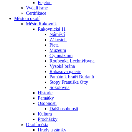
Fejeton
Vydali jsme
Certifikace
Město a okolí
Město Rakovník
Rakovnická 11
Náměstí
Zákostelí
Pieta
Muzeum
Gymnázium
Roubenka Lechnýřovna
Vysoká brána
Rabasova galerie
Památník bratří Burianů
Stopy Františka Otty
Sokolovna
Historie
Památky
Osobnosti
Další osobnosti
Kultura
Procházky
Okolí města
Hrady a zámky