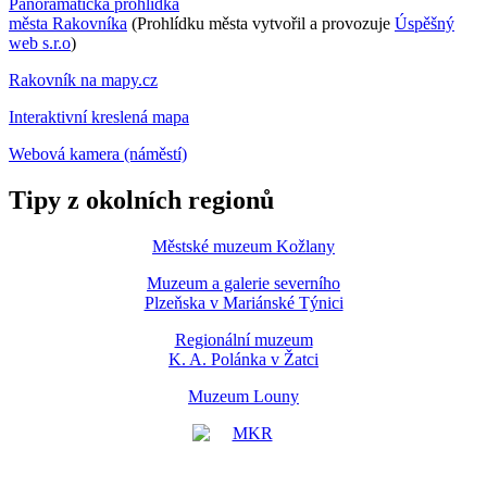
Panoramatická prohlídka
města Rakovníka
(Prohlídku města vytvořil a provozuje
Úspěšný
web s.r.o
)
Rakovník na mapy.cz
Interaktivní kreslená mapa
Webová kamera (náměstí)
Tipy z okolních regionů
Městské muzeum Kožlany
Muzeum a galerie severního
Plzeňska v Mariánské Týnici
Regionální muzeum
K. A. Polánka v Žatci
Muzeum Louny