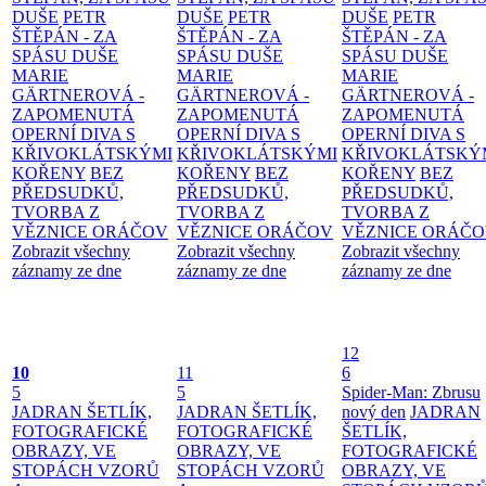
DUŠE
PETR
DUŠE
PETR
DUŠE
PETR
ŠTĚPÁN - ZA
ŠTĚPÁN - ZA
ŠTĚPÁN - ZA
SPÁSU DUŠE
SPÁSU DUŠE
SPÁSU DUŠE
MARIE
MARIE
MARIE
GÄRTNEROVÁ -
GÄRTNEROVÁ -
GÄRTNEROVÁ -
ZAPOMENUTÁ
ZAPOMENUTÁ
ZAPOMENUTÁ
OPERNÍ DIVA S
OPERNÍ DIVA S
OPERNÍ DIVA S
KŘIVOKLÁTSKÝMI
KŘIVOKLÁTSKÝMI
KŘIVOKLÁTSKÝ
KOŘENY
BEZ
KOŘENY
BEZ
KOŘENY
BEZ
PŘEDSUDKŮ,
PŘEDSUDKŮ,
PŘEDSUDKŮ,
TVORBA Z
TVORBA Z
TVORBA Z
VĚZNICE ORÁČOV
VĚZNICE ORÁČOV
VĚZNICE ORÁČ
Zobrazit všechny
Zobrazit všechny
Zobrazit všechny
záznamy ze dne
záznamy ze dne
záznamy ze dne
12
10
11
6
5
5
Spider-Man: Zbrusu
JADRAN ŠETLÍK,
JADRAN ŠETLÍK,
nový den
JADRAN
FOTOGRAFICKÉ
FOTOGRAFICKÉ
ŠETLÍK,
OBRAZY, VE
OBRAZY, VE
FOTOGRAFICKÉ
STOPÁCH VZORŮ
STOPÁCH VZORŮ
OBRAZY, VE