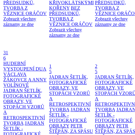
PŘEDSUDKŮ,
KŘIVOKLÁTSKÝMI
PŘEDSUDKŮ,
TVORBA Z
KOŘENY
BEZ
TVORBA Z
VĚZNICE ORÁČOV
PŘEDSUDKŮ,
VĚZNICE ORÁČ
Zobrazit všechny
TVORBA Z
Zobrazit všechny
záznamy ze dne
VĚZNICE ORÁČOV
záznamy ze dne
Zobrazit všechny
záznamy ze dne
31
6
HUDEBNÍ
1
2
VYSTOUPENÍ DUA
5
5
VÁCLAVA
JADRAN ŠETLÍK,
JADRAN ŠETLÍK,
ŽÁKOVCE A ANNY
FOTOGRAFICKÉ
FOTOGRAFICKÉ
VOLÍNOVÉ
OBRAZY, VE
OBRAZY, VE
JADRAN ŠETLÍK,
STOPÁCH VZORŮ
STOPÁCH VZOR
FOTOGRAFICKÉ
A
A
OBRAZY, VE
RETROSPEKTIVNÍ
RETROSPEKTIVN
STOPÁCH VZORŮ
TVORBA
JADRAN
TVORBA
JADRA
A
ŠETLÍK -
ŠETLÍK -
RETROSPEKTIVNÍ
FOTOGRAFICKÉ
FOTOGRAFICKÉ
TVORBA
JADRAN
OBRAZY
PETR
OBRAZY
PETR
ŠETLÍK -
ŠTĚPÁN, ZA SPÁSU
ŠTĚPÁN, ZA SPÁ
FOTOGRAFICKÉ