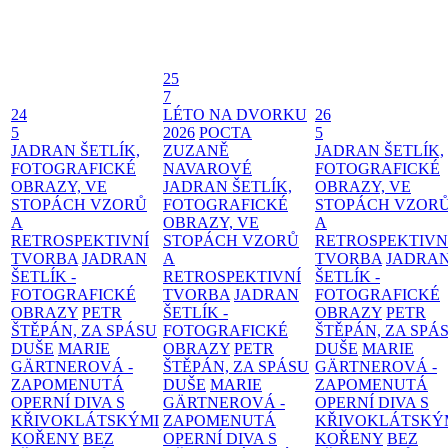
25
7
24
LÉTO NA DVORKU
26
5
2026
POCTA
5
JADRAN ŠETLÍK,
ZUZANĚ
JADRAN ŠETLÍK,
FOTOGRAFICKÉ
NAVAROVÉ
FOTOGRAFICKÉ
OBRAZY, VE
JADRAN ŠETLÍK,
OBRAZY, VE
STOPÁCH VZORŮ
FOTOGRAFICKÉ
STOPÁCH VZOR
A
OBRAZY, VE
A
RETROSPEKTIVNÍ
STOPÁCH VZORŮ
RETROSPEKTIVN
TVORBA
JADRAN
A
TVORBA
JADRA
ŠETLÍK -
RETROSPEKTIVNÍ
ŠETLÍK -
FOTOGRAFICKÉ
TVORBA
JADRAN
FOTOGRAFICKÉ
OBRAZY
PETR
ŠETLÍK -
OBRAZY
PETR
ŠTĚPÁN, ZA SPÁSU
FOTOGRAFICKÉ
ŠTĚPÁN, ZA SPÁ
DUŠE
MARIE
OBRAZY
PETR
DUŠE
MARIE
GÄRTNEROVÁ -
ŠTĚPÁN, ZA SPÁSU
GÄRTNEROVÁ -
ZAPOMENUTÁ
DUŠE
MARIE
ZAPOMENUTÁ
OPERNÍ DIVA S
GÄRTNEROVÁ -
OPERNÍ DIVA S
KŘIVOKLÁTSKÝMI
ZAPOMENUTÁ
KŘIVOKLÁTSKÝ
KOŘENY
BEZ
OPERNÍ DIVA S
KOŘENY
BEZ