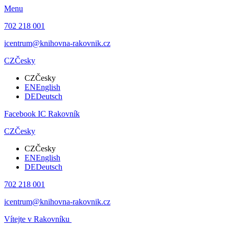
Menu
702 218 001
icentrum@knihovna-rakovnik.cz
CZ
Česky
CZ
Česky
EN
English
DE
Deutsch
Facebook IC Rakovník
CZ
Česky
CZ
Česky
EN
English
DE
Deutsch
702 218 001
icentrum@knihovna-rakovnik.cz
Vítejte v Rakovníku