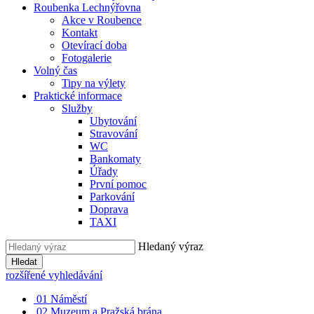
Roubenka Lechnýřovna
Akce v Roubence
Kontakt
Otevírací doba
Fotogalerie
Volný čas
Tipy na výlety
Praktické informace
Služby
Ubytování
Stravování
WC
Bankomaty
Úřady
První pomoc
Parkování
Doprava
TAXI
Hledaný výraz
Hledat
rozšířené vyhledávání
01
Náměstí
02
Muzeum a Pražská brána