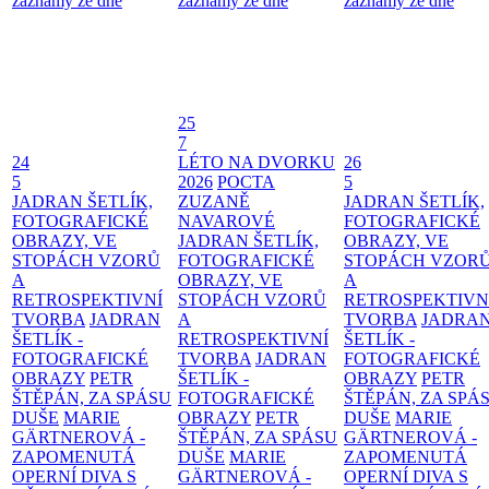
záznamy ze dne
záznamy ze dne
záznamy ze dne
25
7
24
LÉTO NA DVORKU
26
5
2026
POCTA
5
JADRAN ŠETLÍK,
ZUZANĚ
JADRAN ŠETLÍK,
FOTOGRAFICKÉ
NAVAROVÉ
FOTOGRAFICKÉ
OBRAZY, VE
JADRAN ŠETLÍK,
OBRAZY, VE
STOPÁCH VZORŮ
FOTOGRAFICKÉ
STOPÁCH VZOR
A
OBRAZY, VE
A
RETROSPEKTIVNÍ
STOPÁCH VZORŮ
RETROSPEKTIVN
TVORBA
JADRAN
A
TVORBA
JADRA
ŠETLÍK -
RETROSPEKTIVNÍ
ŠETLÍK -
FOTOGRAFICKÉ
TVORBA
JADRAN
FOTOGRAFICKÉ
OBRAZY
PETR
ŠETLÍK -
OBRAZY
PETR
ŠTĚPÁN, ZA SPÁSU
FOTOGRAFICKÉ
ŠTĚPÁN, ZA SPÁ
DUŠE
MARIE
OBRAZY
PETR
DUŠE
MARIE
GÄRTNEROVÁ -
ŠTĚPÁN, ZA SPÁSU
GÄRTNEROVÁ -
ZAPOMENUTÁ
DUŠE
MARIE
ZAPOMENUTÁ
OPERNÍ DIVA S
GÄRTNEROVÁ -
OPERNÍ DIVA S