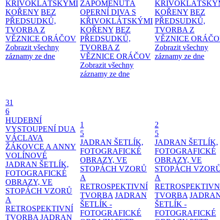
KŘIVOKLÁTSKÝMI
ZAPOMENUTÁ
KŘIVOKLÁTSKÝ
KOŘENY
BEZ
OPERNÍ DIVA S
KOŘENY
BEZ
PŘEDSUDKŮ,
KŘIVOKLÁTSKÝMI
PŘEDSUDKŮ,
TVORBA Z
KOŘENY
BEZ
TVORBA Z
VĚZNICE ORÁČOV
PŘEDSUDKŮ,
VĚZNICE ORÁČ
Zobrazit všechny
TVORBA Z
Zobrazit všechny
záznamy ze dne
VĚZNICE ORÁČOV
záznamy ze dne
Zobrazit všechny
záznamy ze dne
31
6
HUDEBNÍ
1
2
VYSTOUPENÍ DUA
5
5
VÁCLAVA
JADRAN ŠETLÍK,
JADRAN ŠETLÍK,
ŽÁKOVCE A ANNY
FOTOGRAFICKÉ
FOTOGRAFICKÉ
VOLÍNOVÉ
OBRAZY, VE
OBRAZY, VE
JADRAN ŠETLÍK,
STOPÁCH VZORŮ
STOPÁCH VZOR
FOTOGRAFICKÉ
A
A
OBRAZY, VE
RETROSPEKTIVNÍ
RETROSPEKTIVN
STOPÁCH VZORŮ
TVORBA
JADRAN
TVORBA
JADRA
A
ŠETLÍK -
ŠETLÍK -
RETROSPEKTIVNÍ
FOTOGRAFICKÉ
FOTOGRAFICKÉ
TVORBA
JADRAN