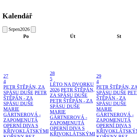
Kalendář
Srpen
2026
Po
Út
St
28
27
29
5
4
4
LÉTO NA DVORKU
PETR ŠTĚPÁN, ZA
PETR ŠTĚPÁN, Z
2026
PETR ŠTĚPÁN,
SPÁSU DUŠE
PETR
SPÁSU DUŠE
PET
ZA SPÁSU DUŠE
ŠTĚPÁN - ZA
ŠTĚPÁN - ZA
PETR ŠTĚPÁN - ZA
SPÁSU DUŠE
SPÁSU DUŠE
SPÁSU DUŠE
MARIE
MARIE
MARIE
GÄRTNEROVÁ -
GÄRTNEROVÁ -
GÄRTNEROVÁ -
ZAPOMENUTÁ
ZAPOMENUTÁ
ZAPOMENUTÁ
OPERNÍ DIVA S
OPERNÍ DIVA S
OPERNÍ DIVA S
KŘIVOKLÁTSKÝMI
KŘIVOKLÁTSKÝ
KŘIVOKLÁTSKÝMI
KOŘENY
BEZ
KOŘENY
BEZ