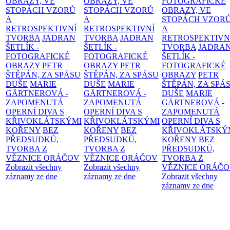
OBRAZY, VE
OBRAZY, VE
FOTOGRAFICKÉ
STOPÁCH VZORŮ
STOPÁCH VZORŮ
OBRAZY, VE
A
A
STOPÁCH VZOR
RETROSPEKTIVNÍ
RETROSPEKTIVNÍ
A
TVORBA
JADRAN
TVORBA
JADRAN
RETROSPEKTIVN
ŠETLÍK -
ŠETLÍK -
TVORBA
JADRA
FOTOGRAFICKÉ
FOTOGRAFICKÉ
ŠETLÍK -
OBRAZY
PETR
OBRAZY
PETR
FOTOGRAFICKÉ
ŠTĚPÁN, ZA SPÁSU
ŠTĚPÁN, ZA SPÁSU
OBRAZY
PETR
DUŠE
MARIE
DUŠE
MARIE
ŠTĚPÁN, ZA SPÁ
GÄRTNEROVÁ -
GÄRTNEROVÁ -
DUŠE
MARIE
ZAPOMENUTÁ
ZAPOMENUTÁ
GÄRTNEROVÁ -
OPERNÍ DIVA S
OPERNÍ DIVA S
ZAPOMENUTÁ
KŘIVOKLÁTSKÝMI
KŘIVOKLÁTSKÝMI
OPERNÍ DIVA S
KOŘENY
BEZ
KOŘENY
BEZ
KŘIVOKLÁTSKÝ
PŘEDSUDKŮ,
PŘEDSUDKŮ,
KOŘENY
BEZ
TVORBA Z
TVORBA Z
PŘEDSUDKŮ,
VĚZNICE ORÁČOV
VĚZNICE ORÁČOV
TVORBA Z
Zobrazit všechny
Zobrazit všechny
VĚZNICE ORÁČ
záznamy ze dne
záznamy ze dne
Zobrazit všechny
záznamy ze dne