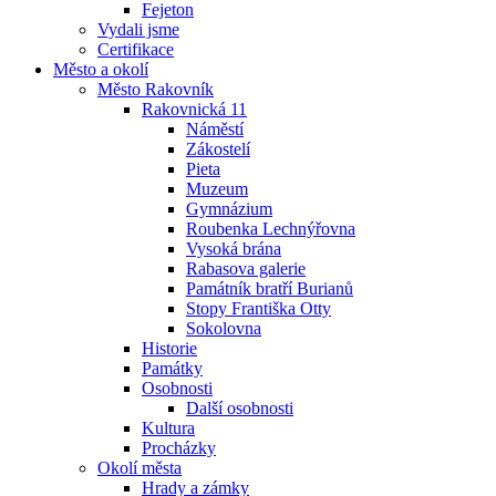
Fejeton
Vydali jsme
Certifikace
Město a okolí
Město Rakovník
Rakovnická 11
Náměstí
Zákostelí
Pieta
Muzeum
Gymnázium
Roubenka Lechnýřovna
Vysoká brána
Rabasova galerie
Památník bratří Burianů
Stopy Františka Otty
Sokolovna
Historie
Památky
Osobnosti
Další osobnosti
Kultura
Procházky
Okolí města
Hrady a zámky