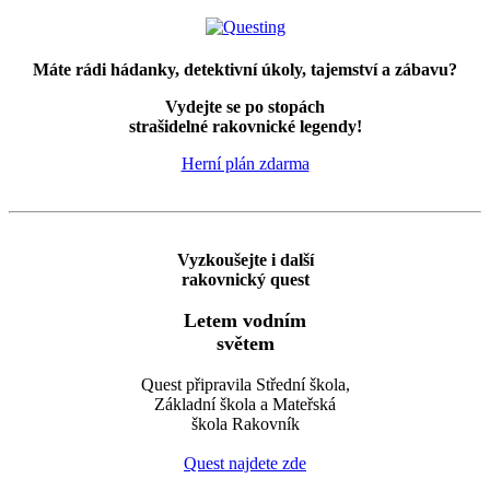
Máte rádi hádanky, detektivní úkoly, tajemství a zábavu?
Vydejte se po stopách
strašidelné rakovnické legendy!
Herní plán zdarma
Vyzkoušejte i další
rakovnický quest
Letem vodním
světem
Quest připravila Střední škola,
Základní škola a Mateřská
škola Rakovník
Quest najdete zde