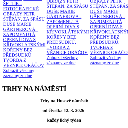
OBRAZY
PETR
OBRAZY
PETR
ŠETLÍK -
ŠTĚPÁN, ZA SPÁSU
ŠTĚPÁN, ZA SPÁ
FOTOGRAFICKÉ
DUŠE
MARIE
DUŠE
MARIE
OBRAZY
PETR
GÄRTNEROVÁ -
GÄRTNEROVÁ -
ŠTĚPÁN, ZA SPÁSU
ZAPOMENUTÁ
ZAPOMENUTÁ
DUŠE
MARIE
OPERNÍ DIVA S
OPERNÍ DIVA S
GÄRTNEROVÁ -
KŘIVOKLÁTSKÝMI
KŘIVOKLÁTSKÝ
ZAPOMENUTÁ
KOŘENY
BEZ
KOŘENY
BEZ
OPERNÍ DIVA S
PŘEDSUDKŮ,
PŘEDSUDKŮ,
KŘIVOKLÁTSKÝMI
TVORBA Z
TVORBA Z
KOŘENY
BEZ
VĚZNICE ORÁČOV
VĚZNICE ORÁČ
PŘEDSUDKŮ,
Zobrazit všechny
Zobrazit všechny
TVORBA Z
záznamy ze dne
záznamy ze dne
VĚZNICE ORÁČOV
Zobrazit všechny
záznamy ze dne
TRHY NA NÁMĚSTÍ
Trhy na Husově náměstí:
od čtvrtka 12. 3. 2026
každý lichý týden