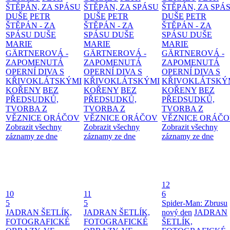
ŠTĚPÁN, ZA SPÁSU
ŠTĚPÁN, ZA SPÁSU
ŠTĚPÁN, ZA SPÁ
DUŠE
PETR
DUŠE
PETR
DUŠE
PETR
ŠTĚPÁN - ZA
ŠTĚPÁN - ZA
ŠTĚPÁN - ZA
SPÁSU DUŠE
SPÁSU DUŠE
SPÁSU DUŠE
MARIE
MARIE
MARIE
GÄRTNEROVÁ -
GÄRTNEROVÁ -
GÄRTNEROVÁ -
ZAPOMENUTÁ
ZAPOMENUTÁ
ZAPOMENUTÁ
OPERNÍ DIVA S
OPERNÍ DIVA S
OPERNÍ DIVA S
KŘIVOKLÁTSKÝMI
KŘIVOKLÁTSKÝMI
KŘIVOKLÁTSKÝ
KOŘENY
BEZ
KOŘENY
BEZ
KOŘENY
BEZ
PŘEDSUDKŮ,
PŘEDSUDKŮ,
PŘEDSUDKŮ,
TVORBA Z
TVORBA Z
TVORBA Z
VĚZNICE ORÁČOV
VĚZNICE ORÁČOV
VĚZNICE ORÁČ
Zobrazit všechny
Zobrazit všechny
Zobrazit všechny
záznamy ze dne
záznamy ze dne
záznamy ze dne
12
10
11
6
5
5
Spider-Man: Zbrusu
JADRAN ŠETLÍK,
JADRAN ŠETLÍK,
nový den
JADRAN
FOTOGRAFICKÉ
FOTOGRAFICKÉ
ŠETLÍK,