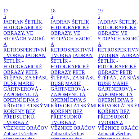
17
18
19
5
5
5
JADRAN ŠETLÍK,
JADRAN ŠETLÍK,
JADRAN ŠETLÍK,
FOTOGRAFICKÉ
FOTOGRAFICKÉ
FOTOGRAFICKÉ
OBRAZY, VE
OBRAZY, VE
OBRAZY, VE
STOPÁCH VZORŮ
STOPÁCH VZORŮ
STOPÁCH VZOR
A
A
A
RETROSPEKTIVNÍ
RETROSPEKTIVNÍ
RETROSPEKTIVN
TVORBA
JADRAN
TVORBA
JADRAN
TVORBA
JADRA
ŠETLÍK -
ŠETLÍK -
ŠETLÍK -
FOTOGRAFICKÉ
FOTOGRAFICKÉ
FOTOGRAFICKÉ
OBRAZY
PETR
OBRAZY
PETR
OBRAZY
PETR
ŠTĚPÁN, ZA SPÁSU
ŠTĚPÁN, ZA SPÁSU
ŠTĚPÁN, ZA SPÁ
DUŠE
MARIE
DUŠE
MARIE
DUŠE
MARIE
GÄRTNEROVÁ -
GÄRTNEROVÁ -
GÄRTNEROVÁ -
ZAPOMENUTÁ
ZAPOMENUTÁ
ZAPOMENUTÁ
OPERNÍ DIVA S
OPERNÍ DIVA S
OPERNÍ DIVA S
KŘIVOKLÁTSKÝMI
KŘIVOKLÁTSKÝMI
KŘIVOKLÁTSKÝ
KOŘENY
BEZ
KOŘENY
BEZ
KOŘENY
BEZ
PŘEDSUDKŮ,
PŘEDSUDKŮ,
PŘEDSUDKŮ,
TVORBA Z
TVORBA Z
TVORBA Z
VĚZNICE ORÁČOV
VĚZNICE ORÁČOV
VĚZNICE ORÁČ
Zobrazit všechny
Zobrazit všechny
Zobrazit všechny