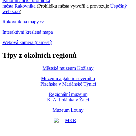
Panoramatická prohlídka
města Rakovníka
(Prohlídku města vytvořil a provozuje
Úspěšný
web s.r.o
)
Rakovník na mapy.cz
Interaktivní kreslená mapa
Webová kamera (náměstí)
Tipy z okolních regionů
Městské muzeum Kožlany
Muzeum a galerie severního
Plzeňska v Mariánské Týnici
Regionální muzeum
K. A. Polánka v Žatci
Muzeum Louny