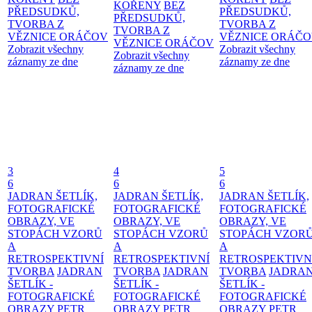
KOŘENY
BEZ
PŘEDSUDKŮ,
PŘEDSUDKŮ,
PŘEDSUDKŮ,
TVORBA Z
TVORBA Z
TVORBA Z
VĚZNICE ORÁČOV
VĚZNICE ORÁČ
VĚZNICE ORÁČOV
Zobrazit všechny
Zobrazit všechny
Zobrazit všechny
záznamy ze dne
záznamy ze dne
záznamy ze dne
3
4
5
6
6
6
JADRAN ŠETLÍK,
JADRAN ŠETLÍK,
JADRAN ŠETLÍK,
FOTOGRAFICKÉ
FOTOGRAFICKÉ
FOTOGRAFICKÉ
OBRAZY, VE
OBRAZY, VE
OBRAZY, VE
STOPÁCH VZORŮ
STOPÁCH VZORŮ
STOPÁCH VZOR
A
A
A
RETROSPEKTIVNÍ
RETROSPEKTIVNÍ
RETROSPEKTIVN
TVORBA
JADRAN
TVORBA
JADRAN
TVORBA
JADRA
ŠETLÍK -
ŠETLÍK -
ŠETLÍK -
FOTOGRAFICKÉ
FOTOGRAFICKÉ
FOTOGRAFICKÉ
OBRAZY
PETR
OBRAZY
PETR
OBRAZY
PETR