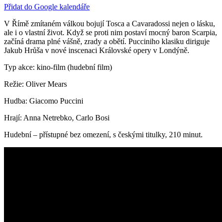
Přidat do Google kalendáře
V Římě zmítaném válkou bojují Tosca a Cavaradossi nejen o lásku,
ale i o vlastní život. Když se proti nim postaví mocný baron Scarpia,
začíná drama plné vášně, zrady a obětí. Pucciniho klasiku diriguje
Jakub Hrůša v nové inscenaci Královské opery v Londýně.
Typ akce: kino-film (hudební film)
Režie: Oliver Mears
Hudba: Giacomo Puccini
Hrají: Anna Netrebko, Carlo Bosi
Hudební – přístupné bez omezení, s českými titulky, 210 minut.