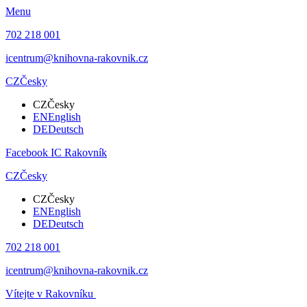
Menu
702 218 001
icentrum@knihovna-rakovnik.cz
CZ
Česky
CZ
Česky
EN
English
DE
Deutsch
Facebook IC Rakovník
CZ
Česky
CZ
Česky
EN
English
DE
Deutsch
702 218 001
icentrum@knihovna-rakovnik.cz
Vítejte v Rakovníku