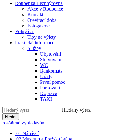
Roubenka Lechnýřovna
Akce v Roubence
Kontakt
Otevírací doba
Fotogalerie
Volný čas
Tipy na výlety
Praktické informace
Služby
Ubytování
Stravování
WC
Bankomaty
Úřady
První pomoc
Parkování
Doprava
TAXI
Hledaný výraz
Hledat
rozšířené vyhledávání
01
Náměstí
02
Muzeum a Pražská brána