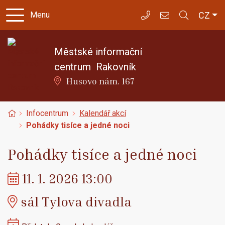
Čes
CZ
Menu
702 218 001
icentrum@kniho
Městské informační
centrum
Rakovník
Husovo nám. 167
Úvodní stránka
Infocentrum
Kalendář akcí
Pohádky tisíce a jedné noci
Pohádky tisíce a jedné noci
Kdy:
11. 1. 2026 13:00
Kde:
sál Tylova divadla