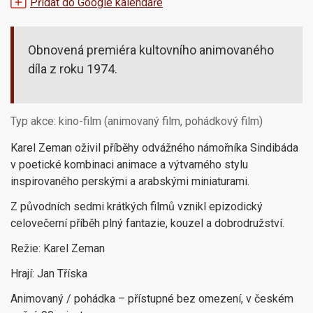
Přidat do Google kalendáře
Obnovená premiéra kultovního animovaného
díla z roku 1974.
Typ akce: kino-film (animovaný film, pohádkový film)
Karel Zeman oživil příběhy odvážného námořníka Sindibáda
v poetické kombinaci animace a výtvarného stylu
inspirovaného perskými a arabskými miniaturami.
Z původních sedmi krátkých filmů vznikl epizodický
celovečerní příběh plný fantazie, kouzel a dobrodružství.
Režie: Karel Zeman
Hrají: Jan Tříska
Animovaný / pohádka – přístupné bez omezení, v českém