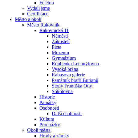
Fejeton
Vydali jsme
Certifikace
Město a okolí
Město Rakovník
Rakovnická 11
Náměstí
Zákostelí
Pieta
Muzeum
Gymnázium
Roubenka Lechnýřovna
Vysoká brána
Rabasova galerie
Památník bratří Burianů
Stopy Františka Otty
Sokolovna
Historie
Památky
Osobnosti
Další osobnosti
Kultura
Procházky
Okolí města
Hrady a zámky