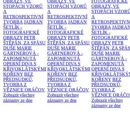
OBRAZY, VE
OBRAZY, VE
FOTOGRAFICKÉ
STOPÁCH VZORŮ
STOPÁCH VZORŮ
OBRAZY, VE
A
A
STOPÁCH VZOR
RETROSPEKTIVNÍ
RETROSPEKTIVNÍ
A
TVORBA
JADRAN
TVORBA
JADRAN
RETROSPEKTIVN
ŠETLÍK -
ŠETLÍK -
TVORBA
JADRA
FOTOGRAFICKÉ
FOTOGRAFICKÉ
ŠETLÍK -
OBRAZY
PETR
OBRAZY
PETR
FOTOGRAFICKÉ
ŠTĚPÁN, ZA SPÁSU
ŠTĚPÁN, ZA SPÁSU
OBRAZY
PETR
DUŠE
MARIE
DUŠE
MARIE
ŠTĚPÁN, ZA SPÁ
GÄRTNEROVÁ -
GÄRTNEROVÁ -
DUŠE
MARIE
ZAPOMENUTÁ
ZAPOMENUTÁ
GÄRTNEROVÁ -
OPERNÍ DIVA S
OPERNÍ DIVA S
ZAPOMENUTÁ
KŘIVOKLÁTSKÝMI
KŘIVOKLÁTSKÝMI
OPERNÍ DIVA S
KOŘENY
BEZ
KOŘENY
BEZ
KŘIVOKLÁTSKÝ
PŘEDSUDKŮ,
PŘEDSUDKŮ,
KOŘENY
BEZ
TVORBA Z
TVORBA Z
PŘEDSUDKŮ,
VĚZNICE ORÁČOV
VĚZNICE ORÁČOV
TVORBA Z
Zobrazit všechny
Zobrazit všechny
VĚZNICE ORÁČ
záznamy ze dne
záznamy ze dne
Zobrazit všechny
záznamy ze dne