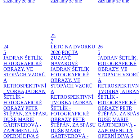
záznamy ze dne
záznamy ze dne
záznamy ze dne
25
7
24
LÉTO NA DVORKU
26
5
2026
POCTA
5
JADRAN ŠETLÍK,
ZUZANĚ
JADRAN ŠETLÍK,
FOTOGRAFICKÉ
NAVAROVÉ
FOTOGRAFICKÉ
OBRAZY, VE
JADRAN ŠETLÍK,
OBRAZY, VE
STOPÁCH VZORŮ
FOTOGRAFICKÉ
STOPÁCH VZOR
A
OBRAZY, VE
A
RETROSPEKTIVNÍ
STOPÁCH VZORŮ
RETROSPEKTIVN
TVORBA
JADRAN
A
TVORBA
JADRA
ŠETLÍK -
RETROSPEKTIVNÍ
ŠETLÍK -
FOTOGRAFICKÉ
TVORBA
JADRAN
FOTOGRAFICKÉ
OBRAZY
PETR
ŠETLÍK -
OBRAZY
PETR
ŠTĚPÁN, ZA SPÁSU
FOTOGRAFICKÉ
ŠTĚPÁN, ZA SPÁ
DUŠE
MARIE
OBRAZY
PETR
DUŠE
MARIE
GÄRTNEROVÁ -
ŠTĚPÁN, ZA SPÁSU
GÄRTNEROVÁ -
ZAPOMENUTÁ
DUŠE
MARIE
ZAPOMENUTÁ
OPERNÍ DIVA S
GÄRTNEROVÁ -
OPERNÍ DIVA S