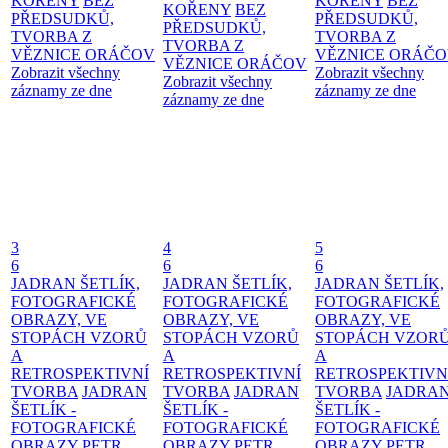
KOŘENY
BEZ
KOŘENY
BEZ
KOŘENY
BEZ
PŘEDSUDKŮ,
PŘEDSUDKŮ,
PŘEDSUDKŮ,
TVORBA Z
TVORBA Z
TVORBA Z
VĚZNICE ORÁČOV
VĚZNICE ORÁČ
VĚZNICE ORÁČOV
Zobrazit všechny
Zobrazit všechny
Zobrazit všechny
záznamy ze dne
záznamy ze dne
záznamy ze dne
3
4
5
6
6
6
JADRAN ŠETLÍK,
JADRAN ŠETLÍK,
JADRAN ŠETLÍK,
FOTOGRAFICKÉ
FOTOGRAFICKÉ
FOTOGRAFICKÉ
OBRAZY, VE
OBRAZY, VE
OBRAZY, VE
STOPÁCH VZORŮ
STOPÁCH VZORŮ
STOPÁCH VZOR
A
A
A
RETROSPEKTIVNÍ
RETROSPEKTIVNÍ
RETROSPEKTIVN
TVORBA
JADRAN
TVORBA
JADRAN
TVORBA
JADRA
ŠETLÍK -
ŠETLÍK -
ŠETLÍK -
FOTOGRAFICKÉ
FOTOGRAFICKÉ
FOTOGRAFICKÉ
OBRAZY
PETR
OBRAZY
PETR
OBRAZY
PETR