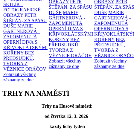
OBRAZY
PETR
OBRAZY
PETR
ŠETLÍK -
ŠTĚPÁN, ZA SPÁSU
ŠTĚPÁN, ZA SPÁ
FOTOGRAFICKÉ
DUŠE
MARIE
DUŠE
MARIE
OBRAZY
PETR
GÄRTNEROVÁ -
GÄRTNEROVÁ -
ŠTĚPÁN, ZA SPÁSU
ZAPOMENUTÁ
ZAPOMENUTÁ
DUŠE
MARIE
OPERNÍ DIVA S
OPERNÍ DIVA S
GÄRTNEROVÁ -
KŘIVOKLÁTSKÝMI
KŘIVOKLÁTSKÝ
ZAPOMENUTÁ
KOŘENY
BEZ
KOŘENY
BEZ
OPERNÍ DIVA S
PŘEDSUDKŮ,
PŘEDSUDKŮ,
KŘIVOKLÁTSKÝMI
TVORBA Z
TVORBA Z
KOŘENY
BEZ
VĚZNICE ORÁČOV
VĚZNICE ORÁČ
PŘEDSUDKŮ,
Zobrazit všechny
Zobrazit všechny
TVORBA Z
záznamy ze dne
záznamy ze dne
VĚZNICE ORÁČOV
Zobrazit všechny
záznamy ze dne
TRHY NA NÁMĚSTÍ
Trhy na Husově náměstí:
od čtvrtka 12. 3. 2026
každý lichý týden