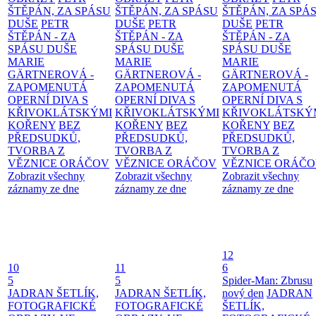
ŠTĚPÁN, ZA SPÁSU
ŠTĚPÁN, ZA SPÁSU
ŠTĚPÁN, ZA SPÁ
DUŠE
PETR
DUŠE
PETR
DUŠE
PETR
ŠTĚPÁN - ZA
ŠTĚPÁN - ZA
ŠTĚPÁN - ZA
SPÁSU DUŠE
SPÁSU DUŠE
SPÁSU DUŠE
MARIE
MARIE
MARIE
GÄRTNEROVÁ -
GÄRTNEROVÁ -
GÄRTNEROVÁ -
ZAPOMENUTÁ
ZAPOMENUTÁ
ZAPOMENUTÁ
OPERNÍ DIVA S
OPERNÍ DIVA S
OPERNÍ DIVA S
KŘIVOKLÁTSKÝMI
KŘIVOKLÁTSKÝMI
KŘIVOKLÁTSKÝ
KOŘENY
BEZ
KOŘENY
BEZ
KOŘENY
BEZ
PŘEDSUDKŮ,
PŘEDSUDKŮ,
PŘEDSUDKŮ,
TVORBA Z
TVORBA Z
TVORBA Z
VĚZNICE ORÁČOV
VĚZNICE ORÁČOV
VĚZNICE ORÁČ
Zobrazit všechny
Zobrazit všechny
Zobrazit všechny
záznamy ze dne
záznamy ze dne
záznamy ze dne
12
10
11
6
5
5
Spider-Man: Zbrusu
JADRAN ŠETLÍK,
JADRAN ŠETLÍK,
nový den
JADRAN
FOTOGRAFICKÉ
FOTOGRAFICKÉ
ŠETLÍK,