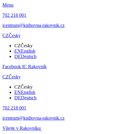
Menu
702 218 001
icentrum@knihovna-rakovnik.cz
CZ
Česky
CZ
Česky
EN
English
DE
Deutsch
Facebook IC Rakovník
CZ
Česky
CZ
Česky
EN
English
DE
Deutsch
702 218 001
icentrum@knihovna-rakovnik.cz
Vítejte v Rakovníku