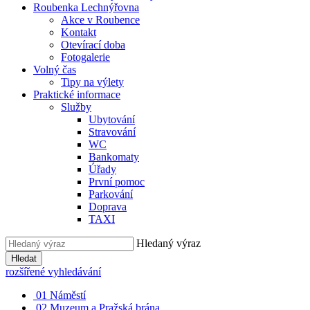
Roubenka Lechnýřovna
Akce v Roubence
Kontakt
Otevírací doba
Fotogalerie
Volný čas
Tipy na výlety
Praktické informace
Služby
Ubytování
Stravování
WC
Bankomaty
Úřady
První pomoc
Parkování
Doprava
TAXI
Hledaný výraz
Hledat
rozšířené vyhledávání
01
Náměstí
02
Muzeum a Pražská brána