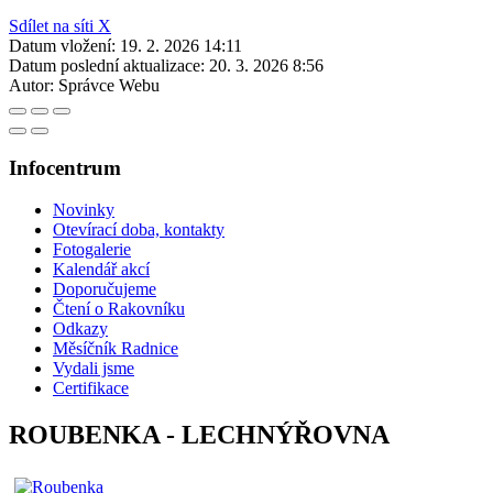
Sdílet na síti X
Datum vložení:
19. 2. 2026 14:11
Datum poslední aktualizace:
20. 3. 2026 8:56
Autor:
Správce Webu
Infocentrum
Novinky
Otevírací doba, kontakty
Fotogalerie
Kalendář akcí
Doporučujeme
Čtení o Rakovníku
Odkazy
Měsíčník Radnice
Vydali jsme
Certifikace
ROUBENKA - LECHNÝŘOVNA