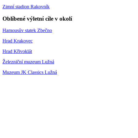
Zimní stadion Rakovník
Oblíbené výletní cíle v okolí
Hamousův statek Zbečno
Hrad Krakovec
Hrad Křivoklát
Železniční muzeum Lužná
Muzeum JK Classics Lužná