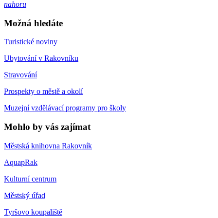
nahoru
Možná hledáte
Turistické noviny
Ubytování v Rakovníku
Stravování
Prospekty o městě a okolí
Muzejní vzdělávací programy pro školy
Mohlo by vás zajímat
Městská knihovna Rakovník
AquapRak
Kulturní centrum
Městský úřad
Tyršovo koupaliště