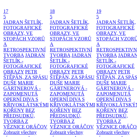
17
18
19
5
5
5
JADRAN ŠETLÍK,
JADRAN ŠETLÍK,
JADRAN ŠETLÍK,
FOTOGRAFICKÉ
FOTOGRAFICKÉ
FOTOGRAFICKÉ
OBRAZY, VE
OBRAZY, VE
OBRAZY, VE
STOPÁCH VZORŮ
STOPÁCH VZORŮ
STOPÁCH VZOR
A
A
A
RETROSPEKTIVNÍ
RETROSPEKTIVNÍ
RETROSPEKTIVN
TVORBA
JADRAN
TVORBA
JADRAN
TVORBA
JADRA
ŠETLÍK -
ŠETLÍK -
ŠETLÍK -
FOTOGRAFICKÉ
FOTOGRAFICKÉ
FOTOGRAFICKÉ
OBRAZY
PETR
OBRAZY
PETR
OBRAZY
PETR
ŠTĚPÁN, ZA SPÁSU
ŠTĚPÁN, ZA SPÁSU
ŠTĚPÁN, ZA SPÁ
DUŠE
MARIE
DUŠE
MARIE
DUŠE
MARIE
GÄRTNEROVÁ -
GÄRTNEROVÁ -
GÄRTNEROVÁ -
ZAPOMENUTÁ
ZAPOMENUTÁ
ZAPOMENUTÁ
OPERNÍ DIVA S
OPERNÍ DIVA S
OPERNÍ DIVA S
KŘIVOKLÁTSKÝMI
KŘIVOKLÁTSKÝMI
KŘIVOKLÁTSKÝ
KOŘENY
BEZ
KOŘENY
BEZ
KOŘENY
BEZ
PŘEDSUDKŮ,
PŘEDSUDKŮ,
PŘEDSUDKŮ,
TVORBA Z
TVORBA Z
TVORBA Z
VĚZNICE ORÁČOV
VĚZNICE ORÁČOV
VĚZNICE ORÁČ
Zobrazit všechny
Zobrazit všechny
Zobrazit všechny