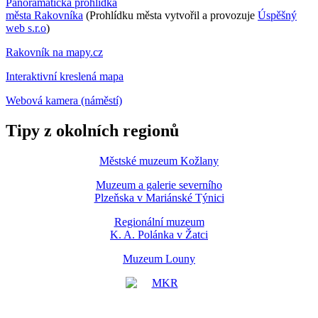
Panoramatická prohlídka
města Rakovníka
(Prohlídku města vytvořil a provozuje
Úspěšný
web s.r.o
)
Rakovník na mapy.cz
Interaktivní kreslená mapa
Webová kamera (náměstí)
Tipy z okolních regionů
Městské muzeum Kožlany
Muzeum a galerie severního
Plzeňska v Mariánské Týnici
Regionální muzeum
K. A. Polánka v Žatci
Muzeum Louny