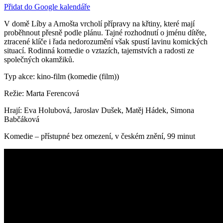
Přidat do Google kalendáře
V domě Líby a Arnošta vrcholí přípravy na křtiny, které mají
proběhnout přesně podle plánu. Tajné rozhodnutí o jménu dítěte,
ztracené klíče i řada nedorozumění však spustí lavinu komických
situací. Rodinná komedie o vztazích, tajemstvích a radosti ze
společných okamžiků.
Typ akce: kino-film (komedie (film))
Režie: Marta Ferencová
Hrají: Eva Holubová, Jaroslav Dušek, Matěj Hádek, Simona
Babčáková
Komedie – přístupné bez omezení, v českém znění, 99 minut