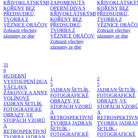
KŘIVOKLÁTSKÝMI
ZAPOMENUTÁ
KŘIVOKLÁTSKÝ
KOŘENY
BEZ
OPERNÍ DIVA S
KOŘENY
BEZ
PŘEDSUDKŮ,
KŘIVOKLÁTSKÝMI
PŘEDSUDKŮ,
TVORBA Z
KOŘENY
BEZ
TVORBA Z
VĚZNICE ORÁČOV
PŘEDSUDKŮ,
VĚZNICE ORÁČ
Zobrazit všechny
TVORBA Z
Zobrazit všechny
záznamy ze dne
VĚZNICE ORÁČOV
záznamy ze dne
Zobrazit všechny
záznamy ze dne
31
6
HUDEBNÍ
1
2
VYSTOUPENÍ DUA
5
5
VÁCLAVA
JADRAN ŠETLÍK,
JADRAN ŠETLÍK,
ŽÁKOVCE A ANNY
FOTOGRAFICKÉ
FOTOGRAFICKÉ
VOLÍNOVÉ
OBRAZY, VE
OBRAZY, VE
JADRAN ŠETLÍK,
STOPÁCH VZORŮ
STOPÁCH VZOR
FOTOGRAFICKÉ
A
A
OBRAZY, VE
RETROSPEKTIVNÍ
RETROSPEKTIVN
STOPÁCH VZORŮ
TVORBA
JADRAN
TVORBA
JADRA
A
ŠETLÍK -
ŠETLÍK -
RETROSPEKTIVNÍ
FOTOGRAFICKÉ
FOTOGRAFICKÉ
TVORBA
JADRAN