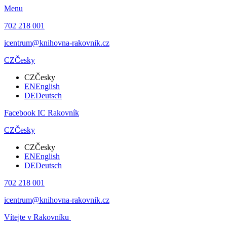
Menu
702 218 001
icentrum@knihovna-rakovnik.cz
CZ
Česky
CZ
Česky
EN
English
DE
Deutsch
Facebook IC Rakovník
CZ
Česky
CZ
Česky
EN
English
DE
Deutsch
702 218 001
icentrum@knihovna-rakovnik.cz
Vítejte v Rakovníku