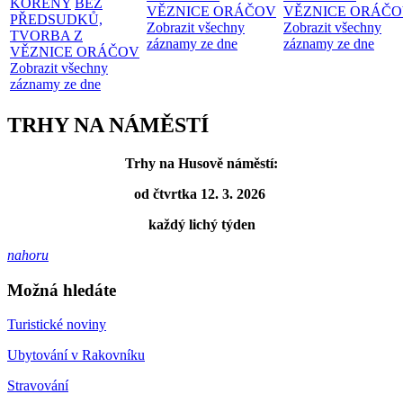
KOŘENY
BEZ
VĚZNICE ORÁČOV
VĚZNICE ORÁČ
PŘEDSUDKŮ,
Zobrazit všechny
Zobrazit všechny
TVORBA Z
záznamy ze dne
záznamy ze dne
VĚZNICE ORÁČOV
Zobrazit všechny
záznamy ze dne
TRHY NA NÁMĚSTÍ
Trhy na Husově náměstí:
od čtvrtka 12. 3. 2026
každý lichý týden
nahoru
Možná hledáte
Turistické noviny
Ubytování v Rakovníku
Stravování