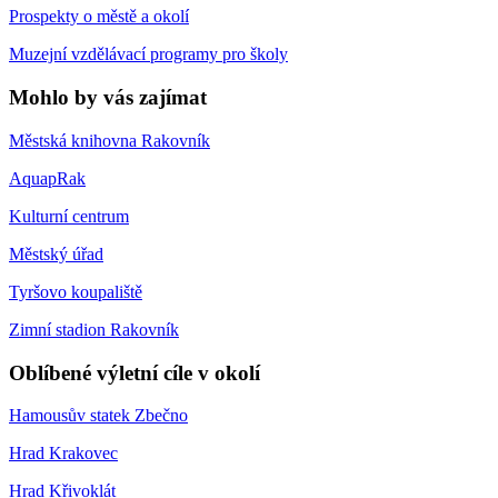
Prospekty o městě a okolí
Muzejní vzdělávací programy pro školy
Mohlo by vás zajímat
Městská knihovna Rakovník
AquapRak
Kulturní centrum
Městský úřad
Tyršovo koupaliště
Zimní stadion Rakovník
Oblíbené výletní cíle v okolí
Hamousův statek Zbečno
Hrad Krakovec
Hrad Křivoklát