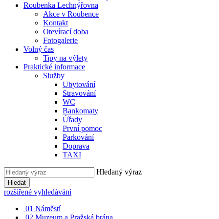
Roubenka Lechnýřovna
Akce v Roubence
Kontakt
Otevírací doba
Fotogalerie
Volný čas
Tipy na výlety
Praktické informace
Služby
Ubytování
Stravování
WC
Bankomaty
Úřady
První pomoc
Parkování
Doprava
TAXI
Hledaný výraz
Hledat
rozšířené vyhledávání
01
Náměstí
02
Muzeum a Pražská brána