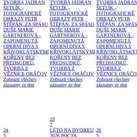
TVORBA
JADRAN
TVORBA
JADRAN
TVORBA
JADRA
ŠETLÍK -
ŠETLÍK -
ŠETLÍK -
FOTOGRAFICKÉ
FOTOGRAFICKÉ
FOTOGRAFICKÉ
OBRAZY
PETR
OBRAZY
PETR
OBRAZY
PETR
ŠTĚPÁN, ZA SPÁSU
ŠTĚPÁN, ZA SPÁSU
ŠTĚPÁN, ZA SPÁ
DUŠE
MARIE
DUŠE
MARIE
DUŠE
MARIE
GÄRTNEROVÁ -
GÄRTNEROVÁ -
GÄRTNEROVÁ -
ZAPOMENUTÁ
ZAPOMENUTÁ
ZAPOMENUTÁ
OPERNÍ DIVA S
OPERNÍ DIVA S
OPERNÍ DIVA S
KŘIVOKLÁTSKÝMI
KŘIVOKLÁTSKÝMI
KŘIVOKLÁTSKÝ
KOŘENY
BEZ
KOŘENY
BEZ
KOŘENY
BEZ
PŘEDSUDKŮ,
PŘEDSUDKŮ,
PŘEDSUDKŮ,
TVORBA Z
TVORBA Z
TVORBA Z
VĚZNICE ORÁČOV
VĚZNICE ORÁČOV
VĚZNICE ORÁČ
Zobrazit všechny
Zobrazit všechny
Zobrazit všechny
záznamy ze dne
záznamy ze dne
záznamy ze dne
25
7
24
LÉTO NA DVORKU
26
5
2026
POCTA
5