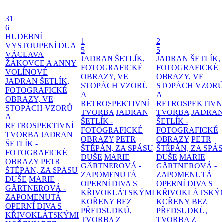
31
6
HUDEBNÍ
1
2
VYSTOUPENÍ DUA
5
5
VÁCLAVA
JADRAN ŠETLÍK,
JADRAN ŠETLÍK,
ŽÁKOVCE A ANNY
FOTOGRAFICKÉ
FOTOGRAFICKÉ
VOLÍNOVÉ
OBRAZY, VE
OBRAZY, VE
JADRAN ŠETLÍK,
STOPÁCH VZORŮ
STOPÁCH VZOR
FOTOGRAFICKÉ
A
A
OBRAZY, VE
RETROSPEKTIVNÍ
RETROSPEKTIVN
STOPÁCH VZORŮ
TVORBA
JADRAN
TVORBA
JADRA
A
ŠETLÍK -
ŠETLÍK -
RETROSPEKTIVNÍ
FOTOGRAFICKÉ
FOTOGRAFICKÉ
TVORBA
JADRAN
OBRAZY
PETR
OBRAZY
PETR
ŠETLÍK -
ŠTĚPÁN, ZA SPÁSU
ŠTĚPÁN, ZA SPÁ
FOTOGRAFICKÉ
DUŠE
MARIE
DUŠE
MARIE
OBRAZY
PETR
GÄRTNEROVÁ -
GÄRTNEROVÁ -
ŠTĚPÁN, ZA SPÁSU
ZAPOMENUTÁ
ZAPOMENUTÁ
DUŠE
MARIE
OPERNÍ DIVA S
OPERNÍ DIVA S
GÄRTNEROVÁ -
KŘIVOKLÁTSKÝMI
KŘIVOKLÁTSKÝ
ZAPOMENUTÁ
KOŘENY
BEZ
KOŘENY
BEZ
OPERNÍ DIVA S
PŘEDSUDKŮ,
PŘEDSUDKŮ,
KŘIVOKLÁTSKÝMI
TVORBA Z
TVORBA Z