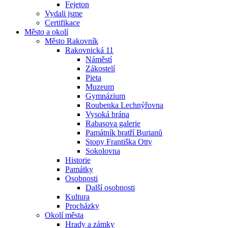
Fejeton
Vydali jsme
Certifikace
Město a okolí
Město Rakovník
Rakovnická 11
Náměstí
Zákostelí
Pieta
Muzeum
Gymnázium
Roubenka Lechnýřovna
Vysoká brána
Rabasova galerie
Památník bratří Burianů
Stopy Františka Otty
Sokolovna
Historie
Památky
Osobnosti
Další osobnosti
Kultura
Procházky
Okolí města
Hrady a zámky