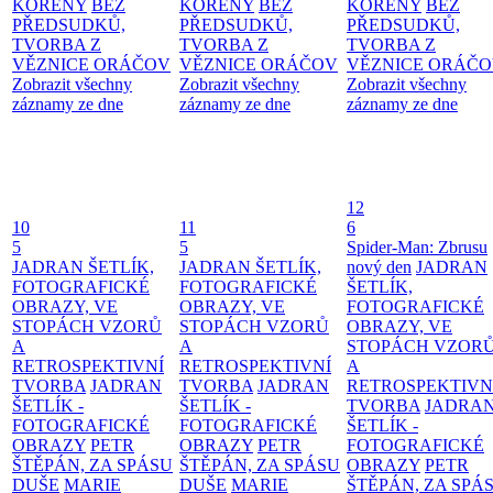
KOŘENY
BEZ
KOŘENY
BEZ
KOŘENY
BEZ
PŘEDSUDKŮ,
PŘEDSUDKŮ,
PŘEDSUDKŮ,
TVORBA Z
TVORBA Z
TVORBA Z
VĚZNICE ORÁČOV
VĚZNICE ORÁČOV
VĚZNICE ORÁČ
Zobrazit všechny
Zobrazit všechny
Zobrazit všechny
záznamy ze dne
záznamy ze dne
záznamy ze dne
12
10
11
6
5
5
Spider-Man: Zbrusu
JADRAN ŠETLÍK,
JADRAN ŠETLÍK,
nový den
JADRAN
FOTOGRAFICKÉ
FOTOGRAFICKÉ
ŠETLÍK,
OBRAZY, VE
OBRAZY, VE
FOTOGRAFICKÉ
STOPÁCH VZORŮ
STOPÁCH VZORŮ
OBRAZY, VE
A
A
STOPÁCH VZOR
RETROSPEKTIVNÍ
RETROSPEKTIVNÍ
A
TVORBA
JADRAN
TVORBA
JADRAN
RETROSPEKTIVN
ŠETLÍK -
ŠETLÍK -
TVORBA
JADRA
FOTOGRAFICKÉ
FOTOGRAFICKÉ
ŠETLÍK -
OBRAZY
PETR
OBRAZY
PETR
FOTOGRAFICKÉ
ŠTĚPÁN, ZA SPÁSU
ŠTĚPÁN, ZA SPÁSU
OBRAZY
PETR
DUŠE
MARIE
DUŠE
MARIE
ŠTĚPÁN, ZA SPÁ