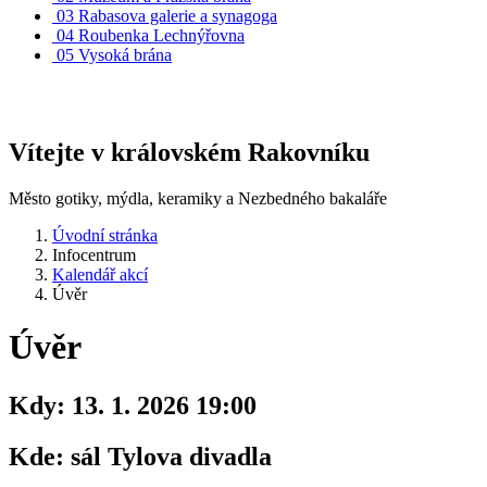
03
Rabasova galerie a synagoga
04
Roubenka Lechnýřovna
05
Vysoká brána
Vítejte v královském Rakovníku
Město gotiky, mýdla, keramiky a Nezbedného bakaláře
Úvodní stránka
Infocentrum
Kalendář akcí
Úvěr
Úvěr
Kdy:
13. 1. 2026 19:00
Kde:
sál Tylova divadla