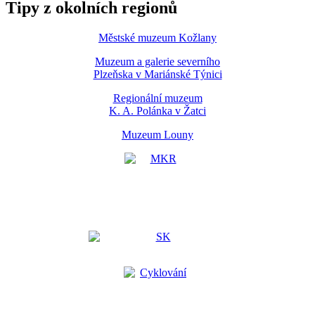
Tipy z okolních regionů
Městské muzeum Kožlany
Muzeum a galerie severního
Plzeňska v Mariánské Týnici
Regionální muzeum
K. A. Polánka v Žatci
Muzeum Louny