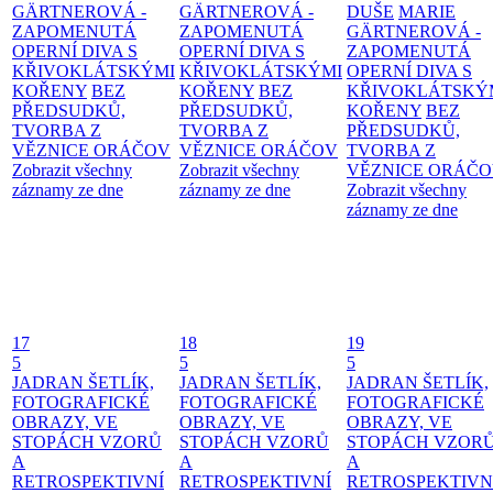
GÄRTNEROVÁ -
GÄRTNEROVÁ -
DUŠE
MARIE
ZAPOMENUTÁ
ZAPOMENUTÁ
GÄRTNEROVÁ -
OPERNÍ DIVA S
OPERNÍ DIVA S
ZAPOMENUTÁ
KŘIVOKLÁTSKÝMI
KŘIVOKLÁTSKÝMI
OPERNÍ DIVA S
KOŘENY
BEZ
KOŘENY
BEZ
KŘIVOKLÁTSKÝ
PŘEDSUDKŮ,
PŘEDSUDKŮ,
KOŘENY
BEZ
TVORBA Z
TVORBA Z
PŘEDSUDKŮ,
VĚZNICE ORÁČOV
VĚZNICE ORÁČOV
TVORBA Z
Zobrazit všechny
Zobrazit všechny
VĚZNICE ORÁČ
záznamy ze dne
záznamy ze dne
Zobrazit všechny
záznamy ze dne
17
18
19
5
5
5
JADRAN ŠETLÍK,
JADRAN ŠETLÍK,
JADRAN ŠETLÍK,
FOTOGRAFICKÉ
FOTOGRAFICKÉ
FOTOGRAFICKÉ
OBRAZY, VE
OBRAZY, VE
OBRAZY, VE
STOPÁCH VZORŮ
STOPÁCH VZORŮ
STOPÁCH VZOR
A
A
A
RETROSPEKTIVNÍ
RETROSPEKTIVNÍ
RETROSPEKTIVN