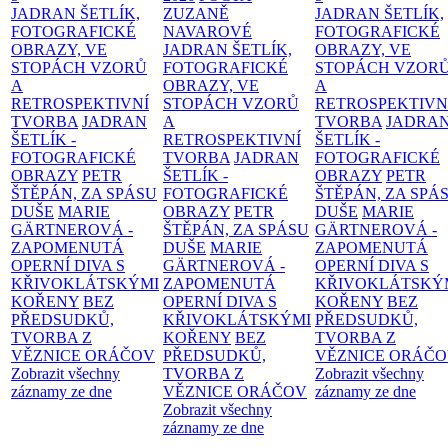
JADRAN ŠETLÍK,
ZUZANĚ
JADRAN ŠETLÍK,
FOTOGRAFICKÉ
NAVAROVÉ
FOTOGRAFICKÉ
OBRAZY, VE
JADRAN ŠETLÍK,
OBRAZY, VE
STOPÁCH VZORŮ
FOTOGRAFICKÉ
STOPÁCH VZOR
A
OBRAZY, VE
A
RETROSPEKTIVNÍ
STOPÁCH VZORŮ
RETROSPEKTIVN
TVORBA
JADRAN
A
TVORBA
JADRA
ŠETLÍK -
RETROSPEKTIVNÍ
ŠETLÍK -
FOTOGRAFICKÉ
TVORBA
JADRAN
FOTOGRAFICKÉ
OBRAZY
PETR
ŠETLÍK -
OBRAZY
PETR
ŠTĚPÁN, ZA SPÁSU
FOTOGRAFICKÉ
ŠTĚPÁN, ZA SPÁ
DUŠE
MARIE
OBRAZY
PETR
DUŠE
MARIE
GÄRTNEROVÁ -
ŠTĚPÁN, ZA SPÁSU
GÄRTNEROVÁ -
ZAPOMENUTÁ
DUŠE
MARIE
ZAPOMENUTÁ
OPERNÍ DIVA S
GÄRTNEROVÁ -
OPERNÍ DIVA S
KŘIVOKLÁTSKÝMI
ZAPOMENUTÁ
KŘIVOKLÁTSKÝ
KOŘENY
BEZ
OPERNÍ DIVA S
KOŘENY
BEZ
PŘEDSUDKŮ,
KŘIVOKLÁTSKÝMI
PŘEDSUDKŮ,
TVORBA Z
KOŘENY
BEZ
TVORBA Z
VĚZNICE ORÁČOV
PŘEDSUDKŮ,
VĚZNICE ORÁČ
Zobrazit všechny
TVORBA Z
Zobrazit všechny
záznamy ze dne
VĚZNICE ORÁČOV
záznamy ze dne
Zobrazit všechny
záznamy ze dne