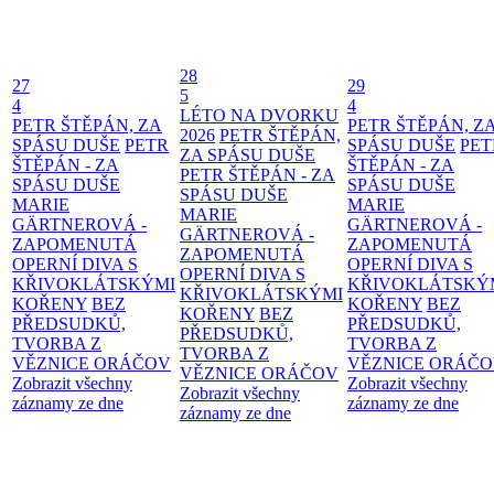
28
27
29
5
4
4
LÉTO NA DVORKU
PETR ŠTĚPÁN, ZA
PETR ŠTĚPÁN, Z
2026
PETR ŠTĚPÁN,
SPÁSU DUŠE
PETR
SPÁSU DUŠE
PET
ZA SPÁSU DUŠE
ŠTĚPÁN - ZA
ŠTĚPÁN - ZA
PETR ŠTĚPÁN - ZA
SPÁSU DUŠE
SPÁSU DUŠE
SPÁSU DUŠE
MARIE
MARIE
MARIE
GÄRTNEROVÁ -
GÄRTNEROVÁ -
GÄRTNEROVÁ -
ZAPOMENUTÁ
ZAPOMENUTÁ
ZAPOMENUTÁ
OPERNÍ DIVA S
OPERNÍ DIVA S
OPERNÍ DIVA S
KŘIVOKLÁTSKÝMI
KŘIVOKLÁTSKÝ
KŘIVOKLÁTSKÝMI
KOŘENY
BEZ
KOŘENY
BEZ
KOŘENY
BEZ
PŘEDSUDKŮ,
PŘEDSUDKŮ,
PŘEDSUDKŮ,
TVORBA Z
TVORBA Z
TVORBA Z
VĚZNICE ORÁČOV
VĚZNICE ORÁČ
VĚZNICE ORÁČOV
Zobrazit všechny
Zobrazit všechny
Zobrazit všechny
záznamy ze dne
záznamy ze dne
záznamy ze dne