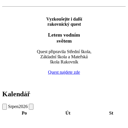
Vyzkoušejte i další
rakovnický quest
Letem vodním
světem
Quest připravila Střední škola,
Základní škola a Mateřská
škola Rakovník
Quest najdete zde
Kalendář
Srpen
2026
Po
Út
St