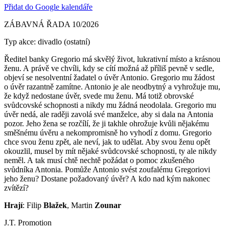
Přidat do Google kalendáře
ZÁBAVNÁ ŘADA 10/2026
Typ akce: divadlo (ostatní)
Ředitel banky Gregorio má skvělý život, lukrativní místo a krásnou
ženu. A právě ve chvíli, kdy se cítí možná až příliš pevně v sedle,
objeví se nesolventní žadatel o úvěr Antonio. Gregorio mu žádost
o úvěr razantně zamítne. Antonio je ale neodbytný a vyhrožuje mu,
že když nedostane úvěr, svede mu ženu. Má totiž obrovské
svůdcovské schopnosti a nikdy mu žádná neodolala. Gregorio mu
úvěr nedá, ale raději zavolá své manželce, aby si dala na Antonia
pozor. Jeho žena se rozčílí, že ji takhle ohrožuje kvůli nějakému
směšnému úvěru a nekompromisně ho vyhodí z domu. Gregorio
chce svou ženu zpět, ale neví, jak to udělat. Aby svou ženu opět
okouzlil, musel by mít nějaké svůdcovské schopnosti, ty ale nikdy
neměl. A tak musí chtě nechtě požádat o pomoc zkušeného
svůdníka Antonia. Pomůže Antonio svést zoufalému Gregoriovi
jeho ženu? Dostane požadovaný úvěr? A kdo nad kým nakonec
zvítězí?
Hrají
: Filip
Blažek
, Martin
Zounar
J.T. Promotion