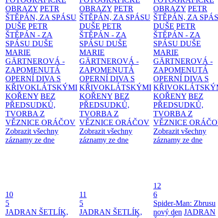
OBRAZY
PETR
OBRAZY
PETR
OBRAZY
PETR
ŠTĚPÁN, ZA SPÁSU
ŠTĚPÁN, ZA SPÁSU
ŠTĚPÁN, ZA SPÁ
DUŠE
PETR
DUŠE
PETR
DUŠE
PETR
ŠTĚPÁN - ZA
ŠTĚPÁN - ZA
ŠTĚPÁN - ZA
SPÁSU DUŠE
SPÁSU DUŠE
SPÁSU DUŠE
MARIE
MARIE
MARIE
GÄRTNEROVÁ -
GÄRTNEROVÁ -
GÄRTNEROVÁ -
ZAPOMENUTÁ
ZAPOMENUTÁ
ZAPOMENUTÁ
OPERNÍ DIVA S
OPERNÍ DIVA S
OPERNÍ DIVA S
KŘIVOKLÁTSKÝMI
KŘIVOKLÁTSKÝMI
KŘIVOKLÁTSKÝ
KOŘENY
BEZ
KOŘENY
BEZ
KOŘENY
BEZ
PŘEDSUDKŮ,
PŘEDSUDKŮ,
PŘEDSUDKŮ,
TVORBA Z
TVORBA Z
TVORBA Z
VĚZNICE ORÁČOV
VĚZNICE ORÁČOV
VĚZNICE ORÁČ
Zobrazit všechny
Zobrazit všechny
Zobrazit všechny
záznamy ze dne
záznamy ze dne
záznamy ze dne
12
10
11
6
5
5
Spider-Man: Zbrusu
JADRAN ŠETLÍK,
JADRAN ŠETLÍK,
nový den
JADRAN