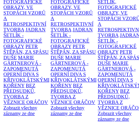
FOTOGRAFICKÉ
FOTOGRAFICKÉ
ŠETLÍK,
OBRAZY, VE
OBRAZY, VE
FOTOGRAFICKÉ
STOPÁCH VZORŮ
STOPÁCH VZORŮ
OBRAZY, VE
A
A
STOPÁCH VZOR
RETROSPEKTIVNÍ
RETROSPEKTIVNÍ
A
TVORBA
JADRAN
TVORBA
JADRAN
RETROSPEKTIVN
ŠETLÍK -
ŠETLÍK -
TVORBA
JADRA
FOTOGRAFICKÉ
FOTOGRAFICKÉ
ŠETLÍK -
OBRAZY
PETR
OBRAZY
PETR
FOTOGRAFICKÉ
ŠTĚPÁN, ZA SPÁSU
ŠTĚPÁN, ZA SPÁSU
OBRAZY
PETR
DUŠE
MARIE
DUŠE
MARIE
ŠTĚPÁN, ZA SPÁ
GÄRTNEROVÁ -
GÄRTNEROVÁ -
DUŠE
MARIE
ZAPOMENUTÁ
ZAPOMENUTÁ
GÄRTNEROVÁ -
OPERNÍ DIVA S
OPERNÍ DIVA S
ZAPOMENUTÁ
KŘIVOKLÁTSKÝMI
KŘIVOKLÁTSKÝMI
OPERNÍ DIVA S
KOŘENY
BEZ
KOŘENY
BEZ
KŘIVOKLÁTSKÝ
PŘEDSUDKŮ,
PŘEDSUDKŮ,
KOŘENY
BEZ
TVORBA Z
TVORBA Z
PŘEDSUDKŮ,
VĚZNICE ORÁČOV
VĚZNICE ORÁČOV
TVORBA Z
Zobrazit všechny
Zobrazit všechny
VĚZNICE ORÁČ
záznamy ze dne
záznamy ze dne
Zobrazit všechny
záznamy ze dne