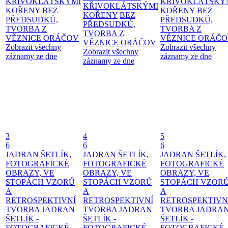
KŘIVOKLÁTSKÝMI
KŘIVOKLÁTSKÝ
KŘIVOKLÁTSKÝMI
KOŘENY
BEZ
KOŘENY
BEZ
KOŘENY
BEZ
PŘEDSUDKŮ,
PŘEDSUDKŮ,
PŘEDSUDKŮ,
TVORBA Z
TVORBA Z
TVORBA Z
VĚZNICE ORÁČOV
VĚZNICE ORÁČ
VĚZNICE ORÁČOV
Zobrazit všechny
Zobrazit všechny
Zobrazit všechny
záznamy ze dne
záznamy ze dne
záznamy ze dne
3
4
5
6
6
6
JADRAN ŠETLÍK,
JADRAN ŠETLÍK,
JADRAN ŠETLÍK,
FOTOGRAFICKÉ
FOTOGRAFICKÉ
FOTOGRAFICKÉ
OBRAZY, VE
OBRAZY, VE
OBRAZY, VE
STOPÁCH VZORŮ
STOPÁCH VZORŮ
STOPÁCH VZOR
A
A
A
RETROSPEKTIVNÍ
RETROSPEKTIVNÍ
RETROSPEKTIVN
TVORBA
JADRAN
TVORBA
JADRAN
TVORBA
JADRA
ŠETLÍK -
ŠETLÍK -
ŠETLÍK -
FOTOGRAFICKÉ
FOTOGRAFICKÉ
FOTOGRAFICKÉ