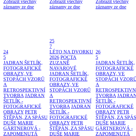
Zobrazit všechny
Zobrazit všechny
Zobrazit všechny
záznamy ze dne
záznamy ze dne
záznamy ze dne
25
7
24
LÉTO NA DVORKU
26
5
2026
POCTA
5
JADRAN ŠETLÍK,
ZUZANĚ
JADRAN ŠETLÍK,
FOTOGRAFICKÉ
NAVAROVÉ
FOTOGRAFICKÉ
OBRAZY, VE
JADRAN ŠETLÍK,
OBRAZY, VE
STOPÁCH VZORŮ
FOTOGRAFICKÉ
STOPÁCH VZOR
A
OBRAZY, VE
A
RETROSPEKTIVNÍ
STOPÁCH VZORŮ
RETROSPEKTIVN
TVORBA
JADRAN
A
TVORBA
JADRA
ŠETLÍK -
RETROSPEKTIVNÍ
ŠETLÍK -
FOTOGRAFICKÉ
TVORBA
JADRAN
FOTOGRAFICKÉ
OBRAZY
PETR
ŠETLÍK -
OBRAZY
PETR
ŠTĚPÁN, ZA SPÁSU
FOTOGRAFICKÉ
ŠTĚPÁN, ZA SPÁ
DUŠE
MARIE
OBRAZY
PETR
DUŠE
MARIE
GÄRTNEROVÁ -
ŠTĚPÁN, ZA SPÁSU
GÄRTNEROVÁ -
ZAPOMENUTÁ
DUŠE
MARIE
ZAPOMENUTÁ