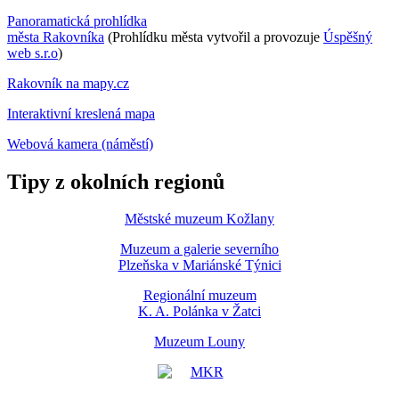
Panoramatická prohlídka
města Rakovníka
(Prohlídku města vytvořil a provozuje
Úspěšný
web s.r.o
)
Rakovník na mapy.cz
Interaktivní kreslená mapa
Webová kamera (náměstí)
Tipy z okolních regionů
Městské muzeum Kožlany
Muzeum a galerie severního
Plzeňska v Mariánské Týnici
Regionální muzeum
K. A. Polánka v Žatci
Muzeum Louny