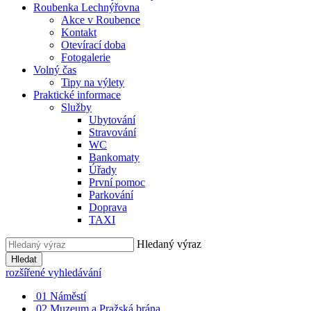
Roubenka Lechnýřovna
Akce v Roubence
Kontakt
Otevírací doba
Fotogalerie
Volný čas
Tipy na výlety
Praktické informace
Služby
Ubytování
Stravování
WC
Bankomaty
Úřady
První pomoc
Parkování
Doprava
TAXI
Hledaný výraz
Hledat
rozšířené vyhledávání
01
Náměstí
02
Muzeum a Pražská brána