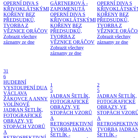
OPERNÍ DIVA S
GÄRTNEROVÁ -
OPERNÍ DIVA S
KŘIVOKLÁTSKÝMI
ZAPOMENUTÁ
KŘIVOKLÁTSKÝ
KOŘENY
BEZ
OPERNÍ DIVA S
KOŘENY
BEZ
PŘEDSUDKŮ,
KŘIVOKLÁTSKÝMI
PŘEDSUDKŮ,
TVORBA Z
KOŘENY
BEZ
TVORBA Z
VĚZNICE ORÁČOV
PŘEDSUDKŮ,
VĚZNICE ORÁČ
Zobrazit všechny
TVORBA Z
Zobrazit všechny
záznamy ze dne
VĚZNICE ORÁČOV
záznamy ze dne
Zobrazit všechny
záznamy ze dne
31
6
HUDEBNÍ
1
2
VYSTOUPENÍ DUA
5
5
VÁCLAVA
JADRAN ŠETLÍK,
JADRAN ŠETLÍK,
ŽÁKOVCE A ANNY
FOTOGRAFICKÉ
FOTOGRAFICKÉ
VOLÍNOVÉ
OBRAZY, VE
OBRAZY, VE
JADRAN ŠETLÍK,
STOPÁCH VZORŮ
STOPÁCH VZOR
FOTOGRAFICKÉ
A
A
OBRAZY, VE
RETROSPEKTIVNÍ
RETROSPEKTIVN
STOPÁCH VZORŮ
TVORBA
JADRAN
TVORBA
JADRA
A
ŠETLÍK -
ŠETLÍK -
RETROSPEKTIVNÍ