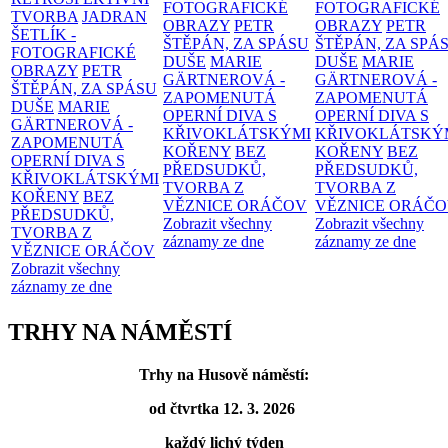
FOTOGRAFICKÉ
FOTOGRAFICKÉ
TVORBA
JADRAN
OBRAZY
PETR
OBRAZY
PETR
ŠETLÍK -
ŠTĚPÁN, ZA SPÁSU
ŠTĚPÁN, ZA SPÁ
FOTOGRAFICKÉ
DUŠE
MARIE
DUŠE
MARIE
OBRAZY
PETR
GÄRTNEROVÁ -
GÄRTNEROVÁ -
ŠTĚPÁN, ZA SPÁSU
ZAPOMENUTÁ
ZAPOMENUTÁ
DUŠE
MARIE
OPERNÍ DIVA S
OPERNÍ DIVA S
GÄRTNEROVÁ -
KŘIVOKLÁTSKÝMI
KŘIVOKLÁTSKÝ
ZAPOMENUTÁ
KOŘENY
BEZ
KOŘENY
BEZ
OPERNÍ DIVA S
PŘEDSUDKŮ,
PŘEDSUDKŮ,
KŘIVOKLÁTSKÝMI
TVORBA Z
TVORBA Z
KOŘENY
BEZ
VĚZNICE ORÁČOV
VĚZNICE ORÁČ
PŘEDSUDKŮ,
Zobrazit všechny
Zobrazit všechny
TVORBA Z
záznamy ze dne
záznamy ze dne
VĚZNICE ORÁČOV
Zobrazit všechny
záznamy ze dne
TRHY NA NÁMĚSTÍ
Trhy na Husově náměstí:
od čtvrtka 12. 3. 2026
každý lichý týden