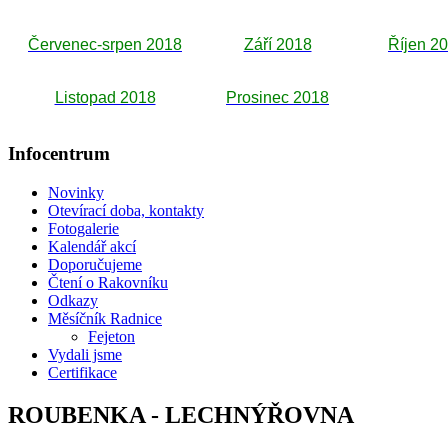
Červenec-srpen 2018
Září 2018
Říjen 2
Listopad 2018
Prosinec 2018
Infocentrum
Novinky
Otevírací doba, kontakty
Fotogalerie
Kalendář akcí
Doporučujeme
Čtení o Rakovníku
Odkazy
Měsíčník Radnice
Fejeton
Vydali jsme
Certifikace
ROUBENKA - LECHNÝŘOVNA