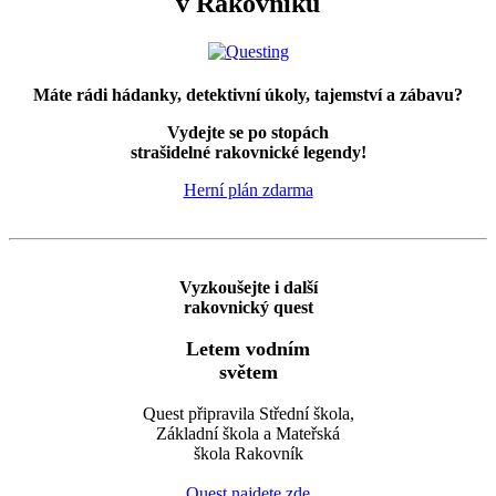
v Rakovníku
Máte rádi hádanky, detektivní úkoly, tajemství a zábavu?
Vydejte se po stopách
strašidelné rakovnické legendy!
Herní plán zdarma
Vyzkoušejte i další
rakovnický quest
Letem vodním
světem
Quest připravila Střední škola,
Základní škola a Mateřská
škola Rakovník
Quest najdete zde