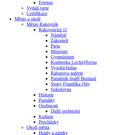
Fejeton
Vydali jsme
Certifikace
Město a okolí
Město Rakovník
Rakovnická 11
Náměstí
Zákostelí
Pieta
Muzeum
Gymnázium
Roubenka Lechnýřovna
Vysoká brána
Rabasova galerie
Památník bratří Burianů
Stopy Františka Otty
Sokolovna
Historie
Památky
Osobnosti
Další osobnosti
Kultura
Procházky
Okolí města
Hrady a zámky