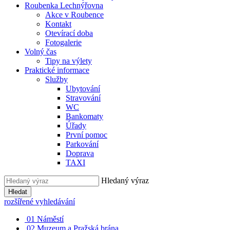
Roubenka Lechnýřovna
Akce v Roubence
Kontakt
Otevírací doba
Fotogalerie
Volný čas
Tipy na výlety
Praktické informace
Služby
Ubytování
Stravování
WC
Bankomaty
Úřady
První pomoc
Parkování
Doprava
TAXI
Hledaný výraz
Hledat
rozšířené vyhledávání
01
Náměstí
02
Muzeum a Pražská brána