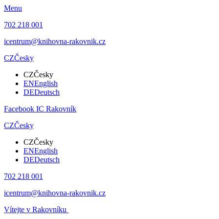
Menu
702 218 001
icentrum@knihovna-rakovnik.cz
CZ
Česky
CZ
Česky
EN
English
DE
Deutsch
Facebook IC Rakovník
CZ
Česky
CZ
Česky
EN
English
DE
Deutsch
702 218 001
icentrum@knihovna-rakovnik.cz
Vítejte v Rakovníku