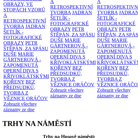
A
A
OBRAZY, VE
RETROSPEKTIVNÍ
RETROSPEKTIVN
STOPÁCH VZORŮ
TVORBA
JADRAN
TVORBA
JADRA
A
ŠETLÍK -
ŠETLÍK -
RETROSPEKTIVNÍ
FOTOGRAFICKÉ
FOTOGRAFICKÉ
TVORBA
JADRAN
OBRAZY
PETR
OBRAZY
PETR
ŠETLÍK -
ŠTĚPÁN, ZA SPÁSU
ŠTĚPÁN, ZA SPÁ
FOTOGRAFICKÉ
DUŠE
MARIE
DUŠE
MARIE
OBRAZY
PETR
GÄRTNEROVÁ -
GÄRTNEROVÁ -
ŠTĚPÁN, ZA SPÁSU
ZAPOMENUTÁ
ZAPOMENUTÁ
DUŠE
MARIE
OPERNÍ DIVA S
OPERNÍ DIVA S
GÄRTNEROVÁ -
KŘIVOKLÁTSKÝMI
KŘIVOKLÁTSKÝ
ZAPOMENUTÁ
KOŘENY
BEZ
KOŘENY
BEZ
OPERNÍ DIVA S
PŘEDSUDKŮ,
PŘEDSUDKŮ,
KŘIVOKLÁTSKÝMI
TVORBA Z
TVORBA Z
KOŘENY
BEZ
VĚZNICE ORÁČOV
VĚZNICE ORÁČ
PŘEDSUDKŮ,
Zobrazit všechny
Zobrazit všechny
TVORBA Z
záznamy ze dne
záznamy ze dne
VĚZNICE ORÁČOV
Zobrazit všechny
záznamy ze dne
TRHY NA NÁMĚSTÍ
Trhy na Husově náměstí: