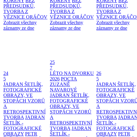
KOŘENY
BEZ
KOŘENY
BEZ
KOŘENY
BEZ
PŘEDSUDKŮ,
PŘEDSUDKŮ,
PŘEDSUDKŮ,
TVORBA Z
TVORBA Z
TVORBA Z
VĚZNICE ORÁČOV
VĚZNICE ORÁČOV
VĚZNICE ORÁČ
Zobrazit všechny
Zobrazit všechny
Zobrazit všechny
záznamy ze dne
záznamy ze dne
záznamy ze dne
25
7
24
LÉTO NA DVORKU
26
5
2026
POCTA
5
JADRAN ŠETLÍK,
ZUZANĚ
JADRAN ŠETLÍK,
FOTOGRAFICKÉ
NAVAROVÉ
FOTOGRAFICKÉ
OBRAZY, VE
JADRAN ŠETLÍK,
OBRAZY, VE
STOPÁCH VZORŮ
FOTOGRAFICKÉ
STOPÁCH VZOR
A
OBRAZY, VE
A
RETROSPEKTIVNÍ
STOPÁCH VZORŮ
RETROSPEKTIVN
TVORBA
JADRAN
A
TVORBA
JADRA
ŠETLÍK -
RETROSPEKTIVNÍ
ŠETLÍK -
FOTOGRAFICKÉ
TVORBA
JADRAN
FOTOGRAFICKÉ
OBRAZY
PETR
ŠETLÍK -
OBRAZY
PETR