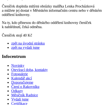
Čteníček doplnila milými obrázky malířka Lenka Procházková
a můžete jej dostat v Městském informačním centru nebo v dětském
oddělení knihovny.
Na ty, kdo přinesou do dětského oddělení knihovny čteníček
k nahlédnutí, čeká odměna.
Čteníček stojí 40 Kč
zpět na úvodní stránku
zpět na vydali jsme
Infocentrum
Novinky
Otevírací doba, kontakty
Fotogalerie
Kalendář akcí
Doporučujeme
Čtení o Rakovníku
Odkazy
Měsíčník Radnice
Vydali jsme
Certifikace