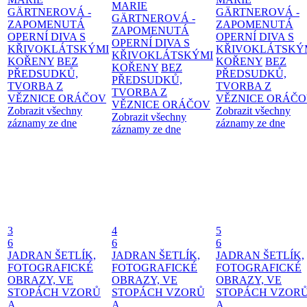
MARIE
GÄRTNEROVÁ -
GÄRTNEROVÁ -
GÄRTNEROVÁ -
ZAPOMENUTÁ
ZAPOMENUTÁ
ZAPOMENUTÁ
OPERNÍ DIVA S
OPERNÍ DIVA S
OPERNÍ DIVA S
KŘIVOKLÁTSKÝMI
KŘIVOKLÁTSKÝ
KŘIVOKLÁTSKÝMI
KOŘENY
BEZ
KOŘENY
BEZ
KOŘENY
BEZ
PŘEDSUDKŮ,
PŘEDSUDKŮ,
PŘEDSUDKŮ,
TVORBA Z
TVORBA Z
TVORBA Z
VĚZNICE ORÁČOV
VĚZNICE ORÁČ
VĚZNICE ORÁČOV
Zobrazit všechny
Zobrazit všechny
Zobrazit všechny
záznamy ze dne
záznamy ze dne
záznamy ze dne
3
4
5
6
6
6
JADRAN ŠETLÍK,
JADRAN ŠETLÍK,
JADRAN ŠETLÍK,
FOTOGRAFICKÉ
FOTOGRAFICKÉ
FOTOGRAFICKÉ
OBRAZY, VE
OBRAZY, VE
OBRAZY, VE
STOPÁCH VZORŮ
STOPÁCH VZORŮ
STOPÁCH VZOR
A
A
A