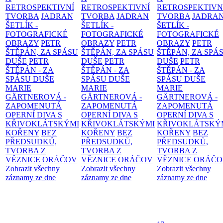
RETROSPEKTIVNÍ
RETROSPEKTIVNÍ
RETROSPEKTIVN
TVORBA
JADRAN
TVORBA
JADRAN
TVORBA
JADRA
ŠETLÍK -
ŠETLÍK -
ŠETLÍK -
FOTOGRAFICKÉ
FOTOGRAFICKÉ
FOTOGRAFICKÉ
OBRAZY
PETR
OBRAZY
PETR
OBRAZY
PETR
ŠTĚPÁN, ZA SPÁSU
ŠTĚPÁN, ZA SPÁSU
ŠTĚPÁN, ZA SPÁ
DUŠE
PETR
DUŠE
PETR
DUŠE
PETR
ŠTĚPÁN - ZA
ŠTĚPÁN - ZA
ŠTĚPÁN - ZA
SPÁSU DUŠE
SPÁSU DUŠE
SPÁSU DUŠE
MARIE
MARIE
MARIE
GÄRTNEROVÁ -
GÄRTNEROVÁ -
GÄRTNEROVÁ -
ZAPOMENUTÁ
ZAPOMENUTÁ
ZAPOMENUTÁ
OPERNÍ DIVA S
OPERNÍ DIVA S
OPERNÍ DIVA S
KŘIVOKLÁTSKÝMI
KŘIVOKLÁTSKÝMI
KŘIVOKLÁTSKÝ
KOŘENY
BEZ
KOŘENY
BEZ
KOŘENY
BEZ
PŘEDSUDKŮ,
PŘEDSUDKŮ,
PŘEDSUDKŮ,
TVORBA Z
TVORBA Z
TVORBA Z
VĚZNICE ORÁČOV
VĚZNICE ORÁČOV
VĚZNICE ORÁČ
Zobrazit všechny
Zobrazit všechny
Zobrazit všechny
záznamy ze dne
záznamy ze dne
záznamy ze dne