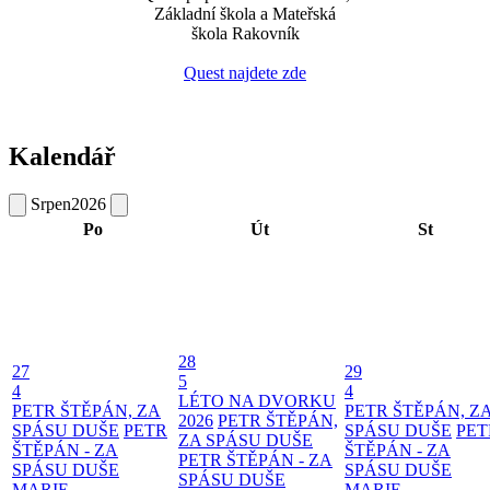
Základní škola a Mateřská
škola Rakovník
Quest najdete zde
Kalendář
Srpen
2026
Po
Út
St
28
27
29
5
4
4
LÉTO NA DVORKU
PETR ŠTĚPÁN, ZA
PETR ŠTĚPÁN, Z
2026
PETR ŠTĚPÁN,
SPÁSU DUŠE
PETR
SPÁSU DUŠE
PET
ZA SPÁSU DUŠE
ŠTĚPÁN - ZA
ŠTĚPÁN - ZA
PETR ŠTĚPÁN - ZA
SPÁSU DUŠE
SPÁSU DUŠE
SPÁSU DUŠE
MARIE
MARIE