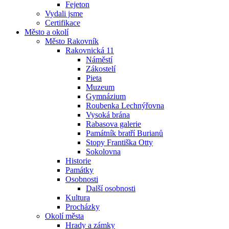
Fejeton
Vydali jsme
Certifikace
Město a okolí
Město Rakovník
Rakovnická 11
Náměstí
Zákostelí
Pieta
Muzeum
Gymnázium
Roubenka Lechnýřovna
Vysoká brána
Rabasova galerie
Památník bratří Burianů
Stopy Františka Otty
Sokolovna
Historie
Památky
Osobnosti
Další osobnosti
Kultura
Procházky
Okolí města
Hrady a zámky