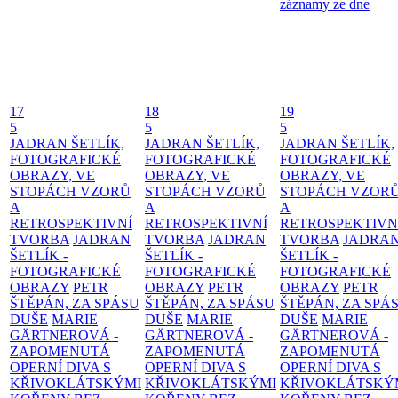
záznamy ze dne
17
18
19
5
5
5
JADRAN ŠETLÍK,
JADRAN ŠETLÍK,
JADRAN ŠETLÍK,
FOTOGRAFICKÉ
FOTOGRAFICKÉ
FOTOGRAFICKÉ
OBRAZY, VE
OBRAZY, VE
OBRAZY, VE
STOPÁCH VZORŮ
STOPÁCH VZORŮ
STOPÁCH VZOR
A
A
A
RETROSPEKTIVNÍ
RETROSPEKTIVNÍ
RETROSPEKTIVN
TVORBA
JADRAN
TVORBA
JADRAN
TVORBA
JADRA
ŠETLÍK -
ŠETLÍK -
ŠETLÍK -
FOTOGRAFICKÉ
FOTOGRAFICKÉ
FOTOGRAFICKÉ
OBRAZY
PETR
OBRAZY
PETR
OBRAZY
PETR
ŠTĚPÁN, ZA SPÁSU
ŠTĚPÁN, ZA SPÁSU
ŠTĚPÁN, ZA SPÁ
DUŠE
MARIE
DUŠE
MARIE
DUŠE
MARIE
GÄRTNEROVÁ -
GÄRTNEROVÁ -
GÄRTNEROVÁ -
ZAPOMENUTÁ
ZAPOMENUTÁ
ZAPOMENUTÁ
OPERNÍ DIVA S
OPERNÍ DIVA S
OPERNÍ DIVA S
KŘIVOKLÁTSKÝMI
KŘIVOKLÁTSKÝMI
KŘIVOKLÁTSKÝ