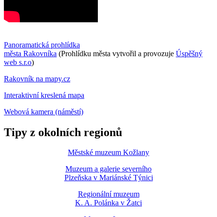
Panoramatická prohlídka
města Rakovníka
(Prohlídku města vytvořil a provozuje
Úspěšný
web s.r.o
)
Rakovník na mapy.cz
Interaktivní kreslená mapa
Webová kamera (náměstí)
Tipy z okolních regionů
Městské muzeum Kožlany
Muzeum a galerie severního
Plzeňska v Mariánské Týnici
Regionální muzeum
K. A. Polánka v Žatci