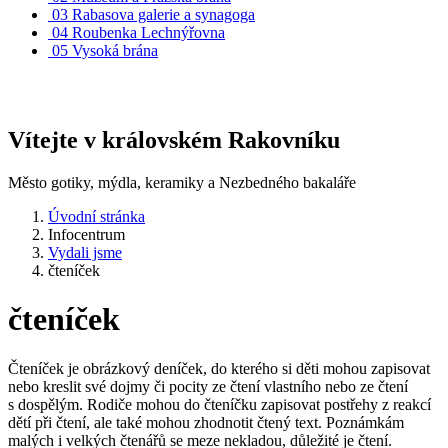
03
Rabasova galerie a synagoga
04
Roubenka Lechnýřovna
05
Vysoká brána
Vítejte v královském Rakovníku
Město gotiky, mýdla, keramiky a Nezbedného bakaláře
Úvodní stránka
Infocentrum
Vydali jsme
čteníček
čteníček
Čteníček je obrázkový deníček, do kterého si děti mohou zapisovat
nebo kreslit své dojmy či pocity ze čtení vlastního nebo ze čtení
s dospělým. Rodiče mohou do čteníčku zapisovat postřehy z reakcí
dětí při čtení, ale také mohou zhodnotit čtený text. Poznámkám
malých i velkých čtenářů se meze nekladou, důležité je čtení.