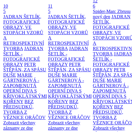
12
10
11
6
5
5
Spider-Man: Zbrusu
JADRAN ŠETLÍK,
JADRAN ŠETLÍK,
nový den
JADRAN
FOTOGRAFICKÉ
FOTOGRAFICKÉ
ŠETLÍK,
OBRAZY, VE
OBRAZY, VE
FOTOGRAFICKÉ
STOPÁCH VZORŮ
STOPÁCH VZORŮ
OBRAZY, VE
A
A
STOPÁCH VZOR
RETROSPEKTIVNÍ
RETROSPEKTIVNÍ
A
TVORBA
JADRAN
TVORBA
JADRAN
RETROSPEKTIVN
ŠETLÍK -
ŠETLÍK -
TVORBA
JADRA
FOTOGRAFICKÉ
FOTOGRAFICKÉ
ŠETLÍK -
OBRAZY
PETR
OBRAZY
PETR
FOTOGRAFICKÉ
ŠTĚPÁN, ZA SPÁSU
ŠTĚPÁN, ZA SPÁSU
OBRAZY
PETR
DUŠE
MARIE
DUŠE
MARIE
ŠTĚPÁN, ZA SPÁ
GÄRTNEROVÁ -
GÄRTNEROVÁ -
DUŠE
MARIE
ZAPOMENUTÁ
ZAPOMENUTÁ
GÄRTNEROVÁ -
OPERNÍ DIVA S
OPERNÍ DIVA S
ZAPOMENUTÁ
KŘIVOKLÁTSKÝMI
KŘIVOKLÁTSKÝMI
OPERNÍ DIVA S
KOŘENY
BEZ
KOŘENY
BEZ
KŘIVOKLÁTSKÝ
PŘEDSUDKŮ,
PŘEDSUDKŮ,
KOŘENY
BEZ
TVORBA Z
TVORBA Z
PŘEDSUDKŮ,
VĚZNICE ORÁČOV
VĚZNICE ORÁČOV
TVORBA Z
Zobrazit všechny
Zobrazit všechny
VĚZNICE ORÁČ
záznamy ze dne
záznamy ze dne
Zobrazit všechny