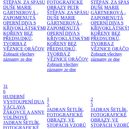
ŠTĚPÁN, ZA SPÁSU
FOTOGRAFICKÉ
ŠTĚPÁN, ZA SPÁ
DUŠE
MARIE
OBRAZY
PETR
DUŠE
MARIE
GÄRTNEROVÁ -
ŠTĚPÁN, ZA SPÁSU
GÄRTNEROVÁ -
ZAPOMENUTÁ
DUŠE
MARIE
ZAPOMENUTÁ
OPERNÍ DIVA S
GÄRTNEROVÁ -
OPERNÍ DIVA S
KŘIVOKLÁTSKÝMI
ZAPOMENUTÁ
KŘIVOKLÁTSKÝ
KOŘENY
BEZ
OPERNÍ DIVA S
KOŘENY
BEZ
PŘEDSUDKŮ,
KŘIVOKLÁTSKÝMI
PŘEDSUDKŮ,
TVORBA Z
KOŘENY
BEZ
TVORBA Z
VĚZNICE ORÁČOV
PŘEDSUDKŮ,
VĚZNICE ORÁČ
Zobrazit všechny
TVORBA Z
Zobrazit všechny
záznamy ze dne
VĚZNICE ORÁČOV
záznamy ze dne
Zobrazit všechny
záznamy ze dne
31
6
HUDEBNÍ
1
2
VYSTOUPENÍ DUA
5
5
VÁCLAVA
JADRAN ŠETLÍK,
JADRAN ŠETLÍK,
ŽÁKOVCE A ANNY
FOTOGRAFICKÉ
FOTOGRAFICKÉ
VOLÍNOVÉ
OBRAZY, VE
OBRAZY, VE
JADRAN ŠETLÍK,
STOPÁCH VZORŮ
STOPÁCH VZOR
FOTOGRAFICKÉ