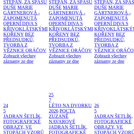
ŠTĚPÁN, ZA SPÁSU
ŠTĚPÁN, ZA SPÁSU
ŠTĚPÁN, ZA SPÁ
DUŠE
MARIE
DUŠE
MARIE
DUŠE
MARIE
GÄRTNEROVÁ -
GÄRTNEROVÁ -
GÄRTNEROVÁ -
ZAPOMENUTÁ
ZAPOMENUTÁ
ZAPOMENUTÁ
OPERNÍ DIVA S
OPERNÍ DIVA S
OPERNÍ DIVA S
KŘIVOKLÁTSKÝMI
KŘIVOKLÁTSKÝMI
KŘIVOKLÁTSKÝ
KOŘENY
BEZ
KOŘENY
BEZ
KOŘENY
BEZ
PŘEDSUDKŮ,
PŘEDSUDKŮ,
PŘEDSUDKŮ,
TVORBA Z
TVORBA Z
TVORBA Z
VĚZNICE ORÁČOV
VĚZNICE ORÁČOV
VĚZNICE ORÁČ
Zobrazit všechny
Zobrazit všechny
Zobrazit všechny
záznamy ze dne
záznamy ze dne
záznamy ze dne
25
7
24
LÉTO NA DVORKU
26
5
2026
POCTA
5
JADRAN ŠETLÍK,
ZUZANĚ
JADRAN ŠETLÍK,
FOTOGRAFICKÉ
NAVAROVÉ
FOTOGRAFICKÉ
OBRAZY, VE
JADRAN ŠETLÍK,
OBRAZY, VE
STOPÁCH VZORŮ
FOTOGRAFICKÉ
STOPÁCH VZOR