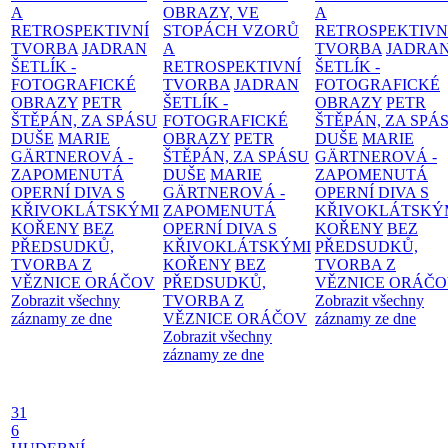
A
OBRAZY, VE
A
RETROSPEKTIVNÍ
STOPÁCH VZORŮ
RETROSPEKTIVN
TVORBA
JADRAN
A
TVORBA
JADRA
ŠETLÍK -
RETROSPEKTIVNÍ
ŠETLÍK -
FOTOGRAFICKÉ
TVORBA
JADRAN
FOTOGRAFICKÉ
OBRAZY
PETR
ŠETLÍK -
OBRAZY
PETR
ŠTĚPÁN, ZA SPÁSU
FOTOGRAFICKÉ
ŠTĚPÁN, ZA SPÁ
DUŠE
MARIE
OBRAZY
PETR
DUŠE
MARIE
GÄRTNEROVÁ -
ŠTĚPÁN, ZA SPÁSU
GÄRTNEROVÁ -
ZAPOMENUTÁ
DUŠE
MARIE
ZAPOMENUTÁ
OPERNÍ DIVA S
GÄRTNEROVÁ -
OPERNÍ DIVA S
KŘIVOKLÁTSKÝMI
ZAPOMENUTÁ
KŘIVOKLÁTSKÝ
KOŘENY
BEZ
OPERNÍ DIVA S
KOŘENY
BEZ
PŘEDSUDKŮ,
KŘIVOKLÁTSKÝMI
PŘEDSUDKŮ,
TVORBA Z
KOŘENY
BEZ
TVORBA Z
VĚZNICE ORÁČOV
PŘEDSUDKŮ,
VĚZNICE ORÁČ
Zobrazit všechny
TVORBA Z
Zobrazit všechny
záznamy ze dne
VĚZNICE ORÁČOV
záznamy ze dne
Zobrazit všechny
záznamy ze dne
31
6