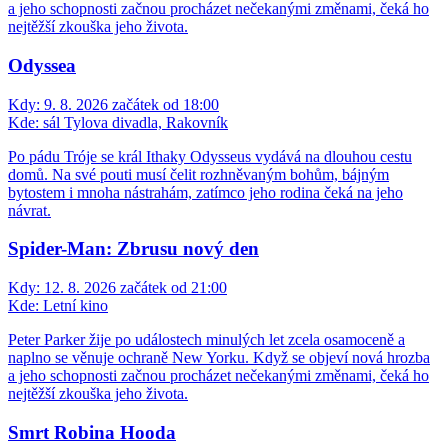
a jeho schopnosti začnou procházet nečekanými změnami, čeká ho
nejtěžší zkouška jeho života.
Odyssea
Kdy:
9. 8. 2026 začátek od 18:00
Kde:
sál Tylova divadla, Rakovník
Po pádu Tróje se král Ithaky Odysseus vydává na dlouhou cestu
domů. Na své pouti musí čelit rozhněvaným bohům, bájným
bytostem i mnoha nástrahám, zatímco jeho rodina čeká na jeho
návrat.
Spider-Man: Zbrusu nový den
Kdy:
12. 8. 2026 začátek od 21:00
Kde:
Letní kino
Peter Parker žije po událostech minulých let zcela osamoceně a
naplno se věnuje ochraně New Yorku. Když se objeví nová hrozba
a jeho schopnosti začnou procházet nečekanými změnami, čeká ho
nejtěžší zkouška jeho života.
Smrt Robina Hooda