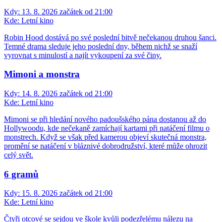
Kdy:
13. 8. 2026 začátek od 21:00
Kde:
Letní kino
Robin Hood dostává po své poslední bitvě nečekanou druhou šanci.
Temné drama sleduje jeho poslední dny, během nichž se snaží
vyrovnat s minulostí a najít vykoupení za své činy.
Mimoni a monstra
Kdy:
14. 8. 2026 začátek od 21:00
Kde:
Letní kino
Mimoni se při hledání nového padoušského pána dostanou až do
Hollywoodu, kde nečekaně zamíchají kartami při natáčení filmu o
monstrech. Když se však před kamerou objeví skutečná monstra,
promění se natáčení v bláznivé dobrodružství, které může ohrozit
celý svět.
6 gramů
Kdy:
15. 8. 2026 začátek od 21:00
Kde:
Letní kino
Čtyři otcové se sejdou ve škole kvůli podezřelému nálezu na