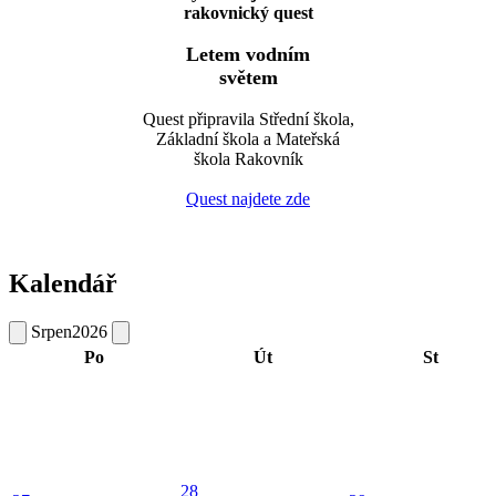
rakovnický quest
Letem vodním
světem
Quest připravila Střední škola,
Základní škola a Mateřská
škola Rakovník
Quest najdete zde
Kalendář
Srpen
2026
Po
Út
St
28