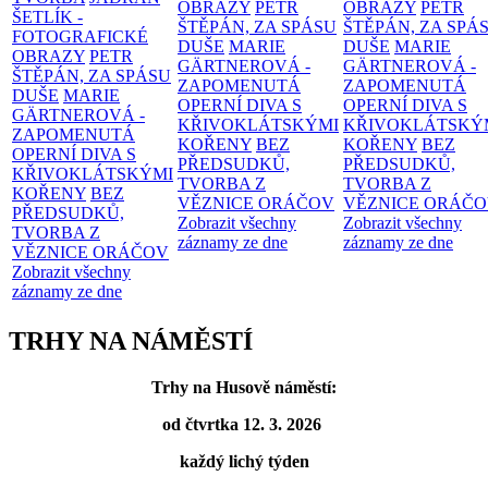
OBRAZY
PETR
OBRAZY
PETR
ŠETLÍK -
ŠTĚPÁN, ZA SPÁSU
ŠTĚPÁN, ZA SPÁ
FOTOGRAFICKÉ
DUŠE
MARIE
DUŠE
MARIE
OBRAZY
PETR
GÄRTNEROVÁ -
GÄRTNEROVÁ -
ŠTĚPÁN, ZA SPÁSU
ZAPOMENUTÁ
ZAPOMENUTÁ
DUŠE
MARIE
OPERNÍ DIVA S
OPERNÍ DIVA S
GÄRTNEROVÁ -
KŘIVOKLÁTSKÝMI
KŘIVOKLÁTSKÝ
ZAPOMENUTÁ
KOŘENY
BEZ
KOŘENY
BEZ
OPERNÍ DIVA S
PŘEDSUDKŮ,
PŘEDSUDKŮ,
KŘIVOKLÁTSKÝMI
TVORBA Z
TVORBA Z
KOŘENY
BEZ
VĚZNICE ORÁČOV
VĚZNICE ORÁČ
PŘEDSUDKŮ,
Zobrazit všechny
Zobrazit všechny
TVORBA Z
záznamy ze dne
záznamy ze dne
VĚZNICE ORÁČOV
Zobrazit všechny
záznamy ze dne
TRHY NA NÁMĚSTÍ
Trhy na Husově náměstí:
od čtvrtka 12. 3. 2026
každý lichý týden