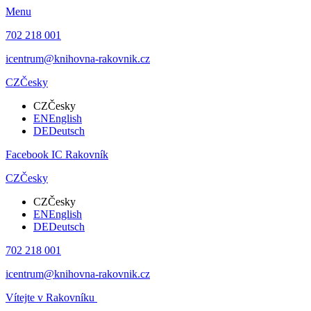
Menu
702 218 001
icentrum@knihovna-rakovnik.cz
CZ
Česky
CZ
Česky
EN
English
DE
Deutsch
Facebook IC Rakovník
CZ
Česky
CZ
Česky
EN
English
DE
Deutsch
702 218 001
icentrum@knihovna-rakovnik.cz
Vítejte v Rakovníku