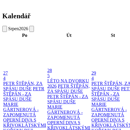
Kalendář
Srpen
2026
Po
Út
St
28
27
29
5
4
4
LÉTO NA DVORKU
PETR ŠTĚPÁN, ZA
PETR ŠTĚPÁN, Z
2026
PETR ŠTĚPÁN,
SPÁSU DUŠE
PETR
SPÁSU DUŠE
PET
ZA SPÁSU DUŠE
ŠTĚPÁN - ZA
ŠTĚPÁN - ZA
PETR ŠTĚPÁN - ZA
SPÁSU DUŠE
SPÁSU DUŠE
SPÁSU DUŠE
MARIE
MARIE
MARIE
GÄRTNEROVÁ -
GÄRTNEROVÁ -
GÄRTNEROVÁ -
ZAPOMENUTÁ
ZAPOMENUTÁ
ZAPOMENUTÁ
OPERNÍ DIVA S
OPERNÍ DIVA S
OPERNÍ DIVA S
KŘIVOKLÁTSKÝMI
KŘIVOKLÁTSKÝ
KŘIVOKLÁTSKÝMI