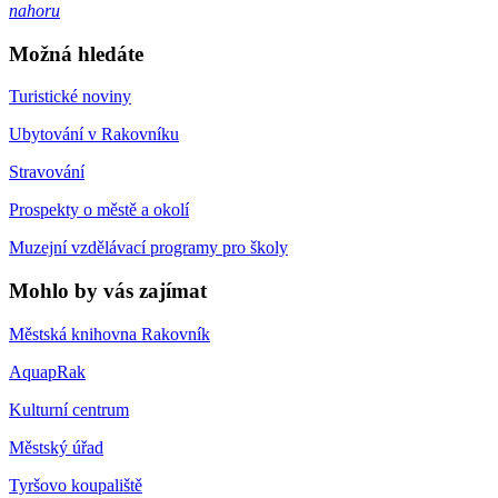
nahoru
Možná hledáte
Turistické noviny
Ubytování v Rakovníku
Stravování
Prospekty o městě a okolí
Muzejní vzdělávací programy pro školy
Mohlo by vás zajímat
Městská knihovna Rakovník
AquapRak
Kulturní centrum
Městský úřad
Tyršovo koupaliště