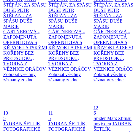
ŠTĚPÁN, ZA SPÁSU
ŠTĚPÁN, ZA SPÁSU
ŠTĚPÁN, ZA SPÁ
DUŠE
PETR
DUŠE
PETR
DUŠE
PETR
ŠTĚPÁN - ZA
ŠTĚPÁN - ZA
ŠTĚPÁN - ZA
SPÁSU DUŠE
SPÁSU DUŠE
SPÁSU DUŠE
MARIE
MARIE
MARIE
GÄRTNEROVÁ -
GÄRTNEROVÁ -
GÄRTNEROVÁ -
ZAPOMENUTÁ
ZAPOMENUTÁ
ZAPOMENUTÁ
OPERNÍ DIVA S
OPERNÍ DIVA S
OPERNÍ DIVA S
KŘIVOKLÁTSKÝMI
KŘIVOKLÁTSKÝMI
KŘIVOKLÁTSKÝ
KOŘENY
BEZ
KOŘENY
BEZ
KOŘENY
BEZ
PŘEDSUDKŮ,
PŘEDSUDKŮ,
PŘEDSUDKŮ,
TVORBA Z
TVORBA Z
TVORBA Z
VĚZNICE ORÁČOV
VĚZNICE ORÁČOV
VĚZNICE ORÁČ
Zobrazit všechny
Zobrazit všechny
Zobrazit všechny
záznamy ze dne
záznamy ze dne
záznamy ze dne
12
10
11
6
5
5
Spider-Man: Zbrusu
JADRAN ŠETLÍK,
JADRAN ŠETLÍK,
nový den
JADRAN
FOTOGRAFICKÉ
FOTOGRAFICKÉ
ŠETLÍK,