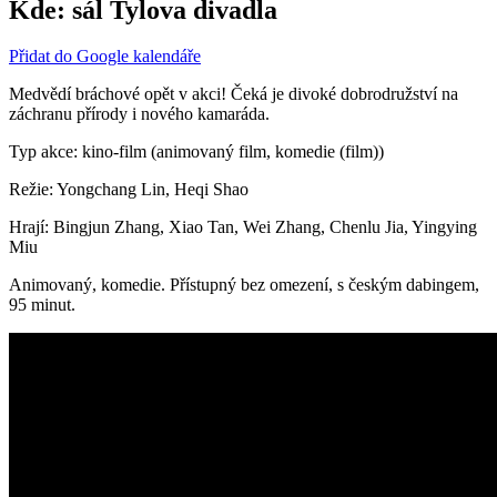
Kde:
sál Tylova divadla
Přidat do Google kalendáře
Medvědí bráchové opět v akci! Čeká je divoké dobrodružství na
záchranu přírody i nového kamaráda.
Typ akce: kino-film (animovaný film, komedie (film))
Režie: Yongchang Lin, Heqi Shao
Hrají: Bingjun Zhang, Xiao Tan, Wei Zhang, Chenlu Jia, Yingying
Miu
Animovaný, komedie. Přístupný bez omezení, s českým dabingem,
95 minut.