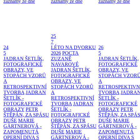
záznamy ze dne
záznamy ze dne
záznamy ze dne
25
7
24
LÉTO NA DVORKU
26
5
2026
POCTA
5
JADRAN ŠETLÍK,
ZUZANĚ
JADRAN ŠETLÍK,
FOTOGRAFICKÉ
NAVAROVÉ
FOTOGRAFICKÉ
OBRAZY, VE
JADRAN ŠETLÍK,
OBRAZY, VE
STOPÁCH VZORŮ
FOTOGRAFICKÉ
STOPÁCH VZOR
A
OBRAZY, VE
A
RETROSPEKTIVNÍ
STOPÁCH VZORŮ
RETROSPEKTIVN
TVORBA
JADRAN
A
TVORBA
JADRA
ŠETLÍK -
RETROSPEKTIVNÍ
ŠETLÍK -
FOTOGRAFICKÉ
TVORBA
JADRAN
FOTOGRAFICKÉ
OBRAZY
PETR
ŠETLÍK -
OBRAZY
PETR
ŠTĚPÁN, ZA SPÁSU
FOTOGRAFICKÉ
ŠTĚPÁN, ZA SPÁ
DUŠE
MARIE
OBRAZY
PETR
DUŠE
MARIE
GÄRTNEROVÁ -
ŠTĚPÁN, ZA SPÁSU
GÄRTNEROVÁ -
ZAPOMENUTÁ
DUŠE
MARIE
ZAPOMENUTÁ
OPERNÍ DIVA S
GÄRTNEROVÁ -
OPERNÍ DIVA S