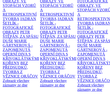
OBRAZY, VE
OBRAZY, VE
FOTOGRAFICKÉ
STOPÁCH VZORŮ
STOPÁCH VZORŮ
OBRAZY, VE
A
A
STOPÁCH VZOR
RETROSPEKTIVNÍ
RETROSPEKTIVNÍ
A
TVORBA
JADRAN
TVORBA
JADRAN
RETROSPEKTIVN
ŠETLÍK -
ŠETLÍK -
TVORBA
JADRA
FOTOGRAFICKÉ
FOTOGRAFICKÉ
ŠETLÍK -
OBRAZY
PETR
OBRAZY
PETR
FOTOGRAFICKÉ
ŠTĚPÁN, ZA SPÁSU
ŠTĚPÁN, ZA SPÁSU
OBRAZY
PETR
DUŠE
MARIE
DUŠE
MARIE
ŠTĚPÁN, ZA SPÁ
GÄRTNEROVÁ -
GÄRTNEROVÁ -
DUŠE
MARIE
ZAPOMENUTÁ
ZAPOMENUTÁ
GÄRTNEROVÁ -
OPERNÍ DIVA S
OPERNÍ DIVA S
ZAPOMENUTÁ
KŘIVOKLÁTSKÝMI
KŘIVOKLÁTSKÝMI
OPERNÍ DIVA S
KOŘENY
BEZ
KOŘENY
BEZ
KŘIVOKLÁTSKÝ
PŘEDSUDKŮ,
PŘEDSUDKŮ,
KOŘENY
BEZ
TVORBA Z
TVORBA Z
PŘEDSUDKŮ,
VĚZNICE ORÁČOV
VĚZNICE ORÁČOV
TVORBA Z
Zobrazit všechny
Zobrazit všechny
VĚZNICE ORÁČ
záznamy ze dne
záznamy ze dne
Zobrazit všechny
záznamy ze dne