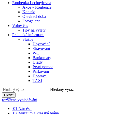
Roubenka Lechnýřovna
Akce v Roubence
Kontakt
Otevírací doba
Fotogalerie
Volný čas
Tipy na výlety
Praktické informace
Služby
Ubytování
Stravování
WC
Bankomaty
Úřady
První pomoc
Parkování
Doprava
TAXI
Hledaný výraz
Hledat
rozšířené vyhledávání
01
Náměstí
02
Muzeum a Pražská brána