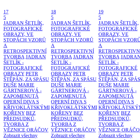
17
18
19
5
5
5
JADRAN ŠETLÍK,
JADRAN ŠETLÍK,
JADRAN ŠETLÍK,
FOTOGRAFICKÉ
FOTOGRAFICKÉ
FOTOGRAFICKÉ
OBRAZY, VE
OBRAZY, VE
OBRAZY, VE
STOPÁCH VZORŮ
STOPÁCH VZORŮ
STOPÁCH VZOR
A
A
A
RETROSPEKTIVNÍ
RETROSPEKTIVNÍ
RETROSPEKTIVN
TVORBA
JADRAN
TVORBA
JADRAN
TVORBA
JADRA
ŠETLÍK -
ŠETLÍK -
ŠETLÍK -
FOTOGRAFICKÉ
FOTOGRAFICKÉ
FOTOGRAFICKÉ
OBRAZY
PETR
OBRAZY
PETR
OBRAZY
PETR
ŠTĚPÁN, ZA SPÁSU
ŠTĚPÁN, ZA SPÁSU
ŠTĚPÁN, ZA SPÁ
DUŠE
MARIE
DUŠE
MARIE
DUŠE
MARIE
GÄRTNEROVÁ -
GÄRTNEROVÁ -
GÄRTNEROVÁ -
ZAPOMENUTÁ
ZAPOMENUTÁ
ZAPOMENUTÁ
OPERNÍ DIVA S
OPERNÍ DIVA S
OPERNÍ DIVA S
KŘIVOKLÁTSKÝMI
KŘIVOKLÁTSKÝMI
KŘIVOKLÁTSKÝ
KOŘENY
BEZ
KOŘENY
BEZ
KOŘENY
BEZ
PŘEDSUDKŮ,
PŘEDSUDKŮ,
PŘEDSUDKŮ,
TVORBA Z
TVORBA Z
TVORBA Z
VĚZNICE ORÁČOV
VĚZNICE ORÁČOV
VĚZNICE ORÁČ
Zobrazit všechny
Zobrazit všechny
Zobrazit všechny