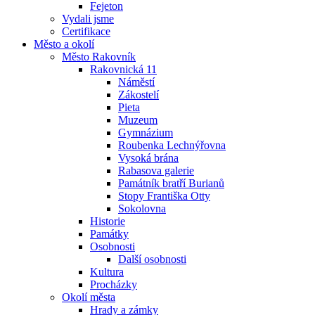
Fejeton
Vydali jsme
Certifikace
Město a okolí
Město Rakovník
Rakovnická 11
Náměstí
Zákostelí
Pieta
Muzeum
Gymnázium
Roubenka Lechnýřovna
Vysoká brána
Rabasova galerie
Památník bratří Burianů
Stopy Františka Otty
Sokolovna
Historie
Památky
Osobnosti
Další osobnosti
Kultura
Procházky
Okolí města
Hrady a zámky