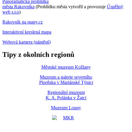
Panoramatická prohlídka
města Rakovníka
(Prohlídku města vytvořil a provozuje
Úspěšný
web s.r.o
)
Rakovník na mapy.cz
Interaktivní kreslená mapa
Webová kamera (náměstí)
Tipy z okolních regionů
Městské muzeum Kožlany
Muzeum a galerie severního
Plzeňska v Mariánské Týnici
Regionální muzeum
K. A. Polánka v Žatci
Muzeum Louny