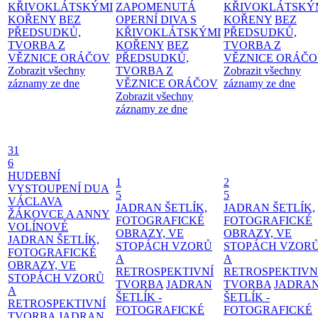
KŘIVOKLÁTSKÝMI
ZAPOMENUTÁ
KŘIVOKLÁTSKÝ
KOŘENY
BEZ
OPERNÍ DIVA S
KOŘENY
BEZ
PŘEDSUDKŮ,
KŘIVOKLÁTSKÝMI
PŘEDSUDKŮ,
TVORBA Z
KOŘENY
BEZ
TVORBA Z
VĚZNICE ORÁČOV
PŘEDSUDKŮ,
VĚZNICE ORÁČ
Zobrazit všechny
TVORBA Z
Zobrazit všechny
záznamy ze dne
VĚZNICE ORÁČOV
záznamy ze dne
Zobrazit všechny
záznamy ze dne
31
6
HUDEBNÍ
1
2
VYSTOUPENÍ DUA
5
5
VÁCLAVA
JADRAN ŠETLÍK,
JADRAN ŠETLÍK,
ŽÁKOVCE A ANNY
FOTOGRAFICKÉ
FOTOGRAFICKÉ
VOLÍNOVÉ
OBRAZY, VE
OBRAZY, VE
JADRAN ŠETLÍK,
STOPÁCH VZORŮ
STOPÁCH VZOR
FOTOGRAFICKÉ
A
A
OBRAZY, VE
RETROSPEKTIVNÍ
RETROSPEKTIVN
STOPÁCH VZORŮ
TVORBA
JADRAN
TVORBA
JADRA
A
ŠETLÍK -
ŠETLÍK -
RETROSPEKTIVNÍ
FOTOGRAFICKÉ
FOTOGRAFICKÉ
TVORBA
JADRAN