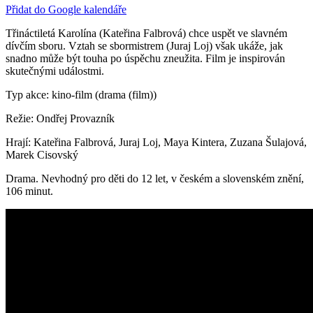
Přidat do Google kalendáře
Třináctiletá Karolína (Kateřina Falbrová) chce uspět ve slavném
dívčím sboru. Vztah se sbormistrem (Juraj Loj) však ukáže, jak
snadno může být touha po úspěchu zneužita. Film je inspirován
skutečnými událostmi.
Typ akce: kino-film (drama (film))
Režie: Ondřej Provazník
Hrají: Kateřina Falbrová, Juraj Loj, Maya Kintera, Zuzana Šulajová,
Marek Cisovský
Drama. Nevhodný pro děti do 12 let, v českém a slovenském znění,
106 minut.