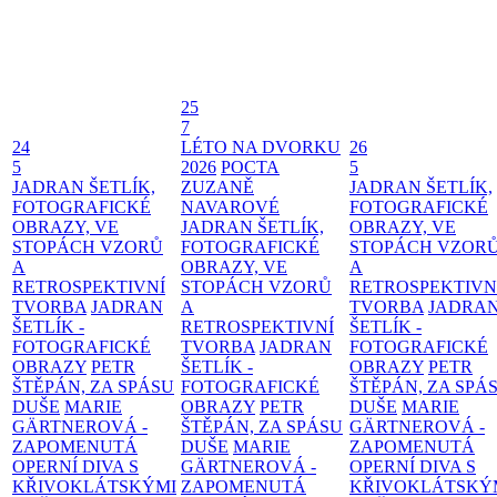
25
7
24
LÉTO NA DVORKU
26
5
2026
POCTA
5
JADRAN ŠETLÍK,
ZUZANĚ
JADRAN ŠETLÍK,
FOTOGRAFICKÉ
NAVAROVÉ
FOTOGRAFICKÉ
OBRAZY, VE
JADRAN ŠETLÍK,
OBRAZY, VE
STOPÁCH VZORŮ
FOTOGRAFICKÉ
STOPÁCH VZOR
A
OBRAZY, VE
A
RETROSPEKTIVNÍ
STOPÁCH VZORŮ
RETROSPEKTIVN
TVORBA
JADRAN
A
TVORBA
JADRA
ŠETLÍK -
RETROSPEKTIVNÍ
ŠETLÍK -
FOTOGRAFICKÉ
TVORBA
JADRAN
FOTOGRAFICKÉ
OBRAZY
PETR
ŠETLÍK -
OBRAZY
PETR
ŠTĚPÁN, ZA SPÁSU
FOTOGRAFICKÉ
ŠTĚPÁN, ZA SPÁ
DUŠE
MARIE
OBRAZY
PETR
DUŠE
MARIE
GÄRTNEROVÁ -
ŠTĚPÁN, ZA SPÁSU
GÄRTNEROVÁ -
ZAPOMENUTÁ
DUŠE
MARIE
ZAPOMENUTÁ
OPERNÍ DIVA S
GÄRTNEROVÁ -
OPERNÍ DIVA S
KŘIVOKLÁTSKÝMI
ZAPOMENUTÁ
KŘIVOKLÁTSKÝ