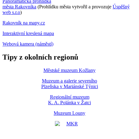
Panoramatická prohlídka
města Rakovníka
(Prohlídku města vytvořil a provozuje
Úspěšný
web s.r.o
)
Rakovník na mapy.cz
Interaktivní kreslená mapa
Webová kamera (náměstí)
Tipy z okolních regionů
Městské muzeum Kožlany
Muzeum a galerie severního
Plzeňska v Mariánské Týnici
Regionální muzeum
K. A. Polánka v Žatci
Muzeum Louny