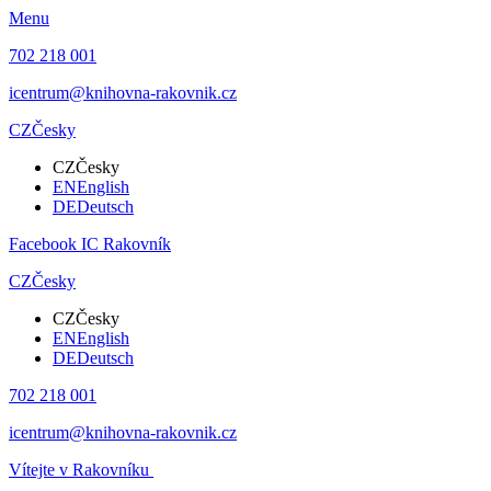
Menu
702 218 001
icentrum@knihovna-rakovnik.cz
CZ
Česky
CZ
Česky
EN
English
DE
Deutsch
Facebook IC Rakovník
CZ
Česky
CZ
Česky
EN
English
DE
Deutsch
702 218 001
icentrum@knihovna-rakovnik.cz
Vítejte v Rakovníku