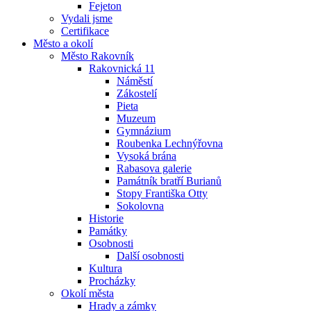
Fejeton
Vydali jsme
Certifikace
Město a okolí
Město Rakovník
Rakovnická 11
Náměstí
Zákostelí
Pieta
Muzeum
Gymnázium
Roubenka Lechnýřovna
Vysoká brána
Rabasova galerie
Památník bratří Burianů
Stopy Františka Otty
Sokolovna
Historie
Památky
Osobnosti
Další osobnosti
Kultura
Procházky
Okolí města
Hrady a zámky