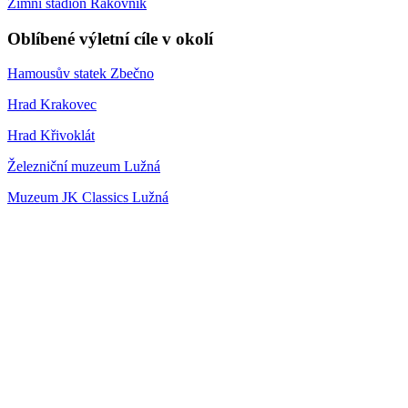
Zimní stadion Rakovník
Oblíbené výletní cíle v okolí
Hamousův statek Zbečno
Hrad Krakovec
Hrad Křivoklát
Železniční muzeum Lužná
Muzeum JK Classics Lužná