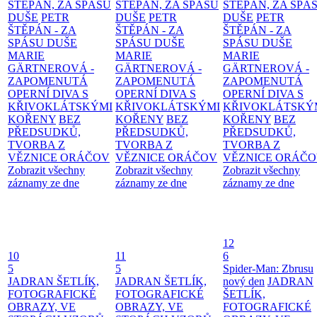
ŠTĚPÁN, ZA SPÁSU
ŠTĚPÁN, ZA SPÁSU
ŠTĚPÁN, ZA SPÁ
DUŠE
PETR
DUŠE
PETR
DUŠE
PETR
ŠTĚPÁN - ZA
ŠTĚPÁN - ZA
ŠTĚPÁN - ZA
SPÁSU DUŠE
SPÁSU DUŠE
SPÁSU DUŠE
MARIE
MARIE
MARIE
GÄRTNEROVÁ -
GÄRTNEROVÁ -
GÄRTNEROVÁ -
ZAPOMENUTÁ
ZAPOMENUTÁ
ZAPOMENUTÁ
OPERNÍ DIVA S
OPERNÍ DIVA S
OPERNÍ DIVA S
KŘIVOKLÁTSKÝMI
KŘIVOKLÁTSKÝMI
KŘIVOKLÁTSKÝ
KOŘENY
BEZ
KOŘENY
BEZ
KOŘENY
BEZ
PŘEDSUDKŮ,
PŘEDSUDKŮ,
PŘEDSUDKŮ,
TVORBA Z
TVORBA Z
TVORBA Z
VĚZNICE ORÁČOV
VĚZNICE ORÁČOV
VĚZNICE ORÁČ
Zobrazit všechny
Zobrazit všechny
Zobrazit všechny
záznamy ze dne
záznamy ze dne
záznamy ze dne
12
10
11
6
5
5
Spider-Man: Zbrusu
JADRAN ŠETLÍK,
JADRAN ŠETLÍK,
nový den
JADRAN
FOTOGRAFICKÉ
FOTOGRAFICKÉ
ŠETLÍK,
OBRAZY, VE
OBRAZY, VE
FOTOGRAFICKÉ