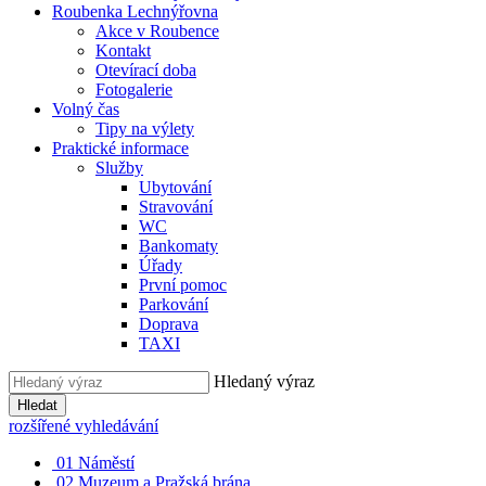
Roubenka Lechnýřovna
Akce v Roubence
Kontakt
Otevírací doba
Fotogalerie
Volný čas
Tipy na výlety
Praktické informace
Služby
Ubytování
Stravování
WC
Bankomaty
Úřady
První pomoc
Parkování
Doprava
TAXI
Hledaný výraz
Hledat
rozšířené vyhledávání
01
Náměstí
02
Muzeum a Pražská brána