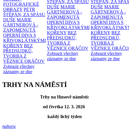
ŠTĚPÁN, ZA SPÁSU
ŠTĚPÁN, ZA SPÁ
FOTOGRAFICKÉ
DUŠE
MARIE
DUŠE
MARIE
OBRAZY
PETR
GÄRTNEROVÁ -
GÄRTNEROVÁ -
ŠTĚPÁN, ZA SPÁSU
ZAPOMENUTÁ
ZAPOMENUTÁ
DUŠE
MARIE
OPERNÍ DIVA S
OPERNÍ DIVA S
GÄRTNEROVÁ -
KŘIVOKLÁTSKÝMI
KŘIVOKLÁTSKÝ
ZAPOMENUTÁ
KOŘENY
BEZ
KOŘENY
BEZ
OPERNÍ DIVA S
PŘEDSUDKŮ,
PŘEDSUDKŮ,
KŘIVOKLÁTSKÝMI
TVORBA Z
TVORBA Z
KOŘENY
BEZ
VĚZNICE ORÁČOV
VĚZNICE ORÁČ
PŘEDSUDKŮ,
Zobrazit všechny
Zobrazit všechny
TVORBA Z
záznamy ze dne
záznamy ze dne
VĚZNICE ORÁČOV
Zobrazit všechny
záznamy ze dne
TRHY NA NÁMĚSTÍ
Trhy na Husově náměstí:
od čtvrtka 12. 3. 2026
každý lichý týden
nahoru