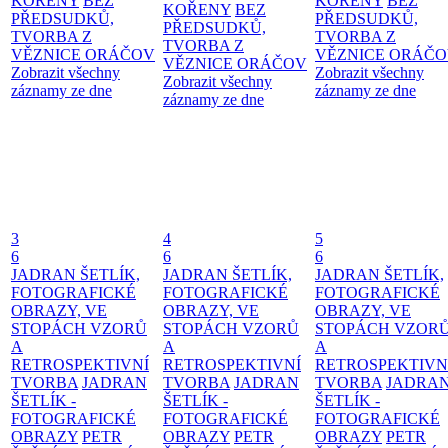
KOŘENY
BEZ
KOŘENY
BEZ
KOŘENY
BEZ
PŘEDSUDKŮ,
PŘEDSUDKŮ,
PŘEDSUDKŮ,
TVORBA Z
TVORBA Z
TVORBA Z
VĚZNICE ORÁČOV
VĚZNICE ORÁČ
VĚZNICE ORÁČOV
Zobrazit všechny
Zobrazit všechny
Zobrazit všechny
záznamy ze dne
záznamy ze dne
záznamy ze dne
3
4
5
6
6
6
JADRAN ŠETLÍK,
JADRAN ŠETLÍK,
JADRAN ŠETLÍK,
FOTOGRAFICKÉ
FOTOGRAFICKÉ
FOTOGRAFICKÉ
OBRAZY, VE
OBRAZY, VE
OBRAZY, VE
STOPÁCH VZORŮ
STOPÁCH VZORŮ
STOPÁCH VZOR
A
A
A
RETROSPEKTIVNÍ
RETROSPEKTIVNÍ
RETROSPEKTIVN
TVORBA
JADRAN
TVORBA
JADRAN
TVORBA
JADRA
ŠETLÍK -
ŠETLÍK -
ŠETLÍK -
FOTOGRAFICKÉ
FOTOGRAFICKÉ
FOTOGRAFICKÉ
OBRAZY
PETR
OBRAZY
PETR
OBRAZY
PETR