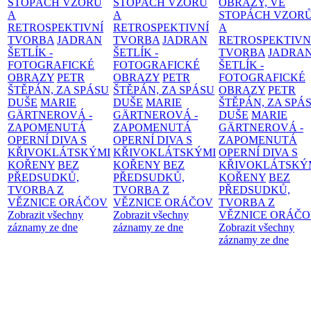
STOPÁCH VZORŮ
STOPÁCH VZORŮ
OBRAZY, VE
A
A
STOPÁCH VZOR
RETROSPEKTIVNÍ
RETROSPEKTIVNÍ
A
TVORBA
JADRAN
TVORBA
JADRAN
RETROSPEKTIVN
ŠETLÍK -
ŠETLÍK -
TVORBA
JADRA
FOTOGRAFICKÉ
FOTOGRAFICKÉ
ŠETLÍK -
OBRAZY
PETR
OBRAZY
PETR
FOTOGRAFICKÉ
ŠTĚPÁN, ZA SPÁSU
ŠTĚPÁN, ZA SPÁSU
OBRAZY
PETR
DUŠE
MARIE
DUŠE
MARIE
ŠTĚPÁN, ZA SPÁ
GÄRTNEROVÁ -
GÄRTNEROVÁ -
DUŠE
MARIE
ZAPOMENUTÁ
ZAPOMENUTÁ
GÄRTNEROVÁ -
OPERNÍ DIVA S
OPERNÍ DIVA S
ZAPOMENUTÁ
KŘIVOKLÁTSKÝMI
KŘIVOKLÁTSKÝMI
OPERNÍ DIVA S
KOŘENY
BEZ
KOŘENY
BEZ
KŘIVOKLÁTSKÝ
PŘEDSUDKŮ,
PŘEDSUDKŮ,
KOŘENY
BEZ
TVORBA Z
TVORBA Z
PŘEDSUDKŮ,
VĚZNICE ORÁČOV
VĚZNICE ORÁČOV
TVORBA Z
Zobrazit všechny
Zobrazit všechny
VĚZNICE ORÁČ
záznamy ze dne
záznamy ze dne
Zobrazit všechny
záznamy ze dne