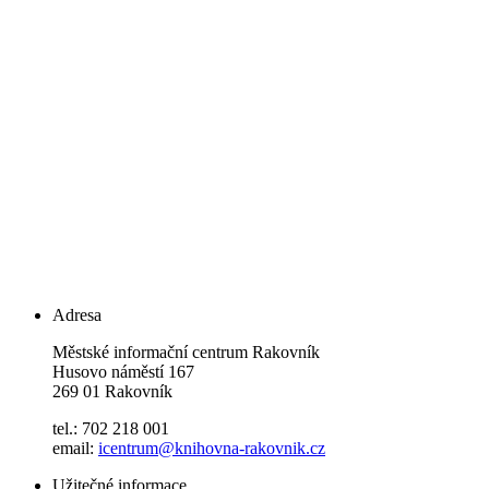
Adresa
Městské informační centrum Rakovník
Husovo náměstí 167
269 01 Rakovník
tel.: 702 218 001
email:
icentrum@knihovna-rakovnik.cz
Užitečné informace