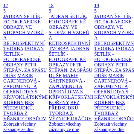
17
18
19
5
5
5
JADRAN ŠETLÍK,
JADRAN ŠETLÍK,
JADRAN ŠETLÍK,
FOTOGRAFICKÉ
FOTOGRAFICKÉ
FOTOGRAFICKÉ
OBRAZY, VE
OBRAZY, VE
OBRAZY, VE
STOPÁCH VZORŮ
STOPÁCH VZORŮ
STOPÁCH VZOR
A
A
A
RETROSPEKTIVNÍ
RETROSPEKTIVNÍ
RETROSPEKTIVN
TVORBA
JADRAN
TVORBA
JADRAN
TVORBA
JADRA
ŠETLÍK -
ŠETLÍK -
ŠETLÍK -
FOTOGRAFICKÉ
FOTOGRAFICKÉ
FOTOGRAFICKÉ
OBRAZY
PETR
OBRAZY
PETR
OBRAZY
PETR
ŠTĚPÁN, ZA SPÁSU
ŠTĚPÁN, ZA SPÁSU
ŠTĚPÁN, ZA SPÁ
DUŠE
MARIE
DUŠE
MARIE
DUŠE
MARIE
GÄRTNEROVÁ -
GÄRTNEROVÁ -
GÄRTNEROVÁ -
ZAPOMENUTÁ
ZAPOMENUTÁ
ZAPOMENUTÁ
OPERNÍ DIVA S
OPERNÍ DIVA S
OPERNÍ DIVA S
KŘIVOKLÁTSKÝMI
KŘIVOKLÁTSKÝMI
KŘIVOKLÁTSKÝ
KOŘENY
BEZ
KOŘENY
BEZ
KOŘENY
BEZ
PŘEDSUDKŮ,
PŘEDSUDKŮ,
PŘEDSUDKŮ,
TVORBA Z
TVORBA Z
TVORBA Z
VĚZNICE ORÁČOV
VĚZNICE ORÁČOV
VĚZNICE ORÁČ
Zobrazit všechny
Zobrazit všechny
Zobrazit všechny
záznamy ze dne
záznamy ze dne
záznamy ze dne