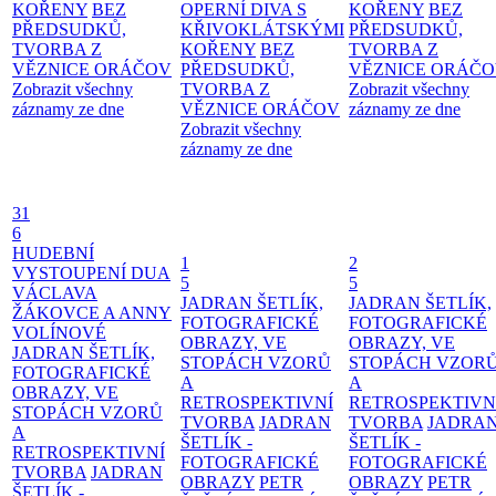
KOŘENY
BEZ
OPERNÍ DIVA S
KOŘENY
BEZ
PŘEDSUDKŮ,
KŘIVOKLÁTSKÝMI
PŘEDSUDKŮ,
TVORBA Z
KOŘENY
BEZ
TVORBA Z
VĚZNICE ORÁČOV
PŘEDSUDKŮ,
VĚZNICE ORÁČ
Zobrazit všechny
TVORBA Z
Zobrazit všechny
záznamy ze dne
VĚZNICE ORÁČOV
záznamy ze dne
Zobrazit všechny
záznamy ze dne
31
6
HUDEBNÍ
1
2
VYSTOUPENÍ DUA
5
5
VÁCLAVA
JADRAN ŠETLÍK,
JADRAN ŠETLÍK,
ŽÁKOVCE A ANNY
FOTOGRAFICKÉ
FOTOGRAFICKÉ
VOLÍNOVÉ
OBRAZY, VE
OBRAZY, VE
JADRAN ŠETLÍK,
STOPÁCH VZORŮ
STOPÁCH VZOR
FOTOGRAFICKÉ
A
A
OBRAZY, VE
RETROSPEKTIVNÍ
RETROSPEKTIVN
STOPÁCH VZORŮ
TVORBA
JADRAN
TVORBA
JADRA
A
ŠETLÍK -
ŠETLÍK -
RETROSPEKTIVNÍ
FOTOGRAFICKÉ
FOTOGRAFICKÉ
TVORBA
JADRAN
OBRAZY
PETR
OBRAZY
PETR
ŠETLÍK -