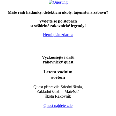
Máte rádi hádanky, detektivní úkoly, tajemství a zábavu?
Vydejte se po stopách
strašidelné rakovnické legendy!
Herní plán zdarma
Vyzkoušejte i další
rakovnický quest
Letem vodním
světem
Quest připravila Střední škola,
Základní škola a Mateřská
škola Rakovník
Quest najdete zde