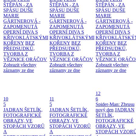
ŠTĚPÁN - ZA
ŠTĚPÁN - ZA
ŠTĚPÁN - ZA
SPÁSU DUŠE
SPÁSU DUŠE
SPÁSU DUŠE
MARIE
MARIE
MARIE
GÄRTNEROVÁ -
GÄRTNEROVÁ -
GÄRTNEROVÁ -
ZAPOMENUTÁ
ZAPOMENUTÁ
ZAPOMENUTÁ
OPERNÍ DIVA S
OPERNÍ DIVA S
OPERNÍ DIVA S
KŘIVOKLÁTSKÝMI
KŘIVOKLÁTSKÝMI
KŘIVOKLÁTSKÝ
KOŘENY
BEZ
KOŘENY
BEZ
KOŘENY
BEZ
PŘEDSUDKŮ,
PŘEDSUDKŮ,
PŘEDSUDKŮ,
TVORBA Z
TVORBA Z
TVORBA Z
VĚZNICE ORÁČOV
VĚZNICE ORÁČOV
VĚZNICE ORÁČ
Zobrazit všechny
Zobrazit všechny
Zobrazit všechny
záznamy ze dne
záznamy ze dne
záznamy ze dne
12
10
11
6
5
5
Spider-Man: Zbrusu
JADRAN ŠETLÍK,
JADRAN ŠETLÍK,
nový den
JADRAN
FOTOGRAFICKÉ
FOTOGRAFICKÉ
ŠETLÍK,
OBRAZY, VE
OBRAZY, VE
FOTOGRAFICKÉ
STOPÁCH VZORŮ
STOPÁCH VZORŮ
OBRAZY, VE
A
A
STOPÁCH VZOR