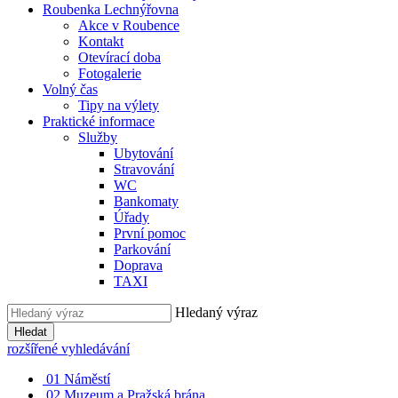
Roubenka Lechnýřovna
Akce v Roubence
Kontakt
Otevírací doba
Fotogalerie
Volný čas
Tipy na výlety
Praktické informace
Služby
Ubytování
Stravování
WC
Bankomaty
Úřady
První pomoc
Parkování
Doprava
TAXI
Hledaný výraz
Hledat
rozšířené vyhledávání
01
Náměstí
02
Muzeum a Pražská brána