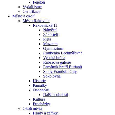
Fejeton
Vydali jsme
Certifikace
Město a okolí
Město Rakovník
Rakovnická 11
Náměstí
Zákostelí
Pieta
Muzeum
Gymnázium
Roubenka Lechnýřovna
Vysoká brána
Rabasova galerie
Památník bratří Burianů
Stopy Františka Otty
Sokolovna
Historie
Památky
Osobnosti
Další osobnosti
Kultura
Procházky
Okolí města
Hrady a zámky