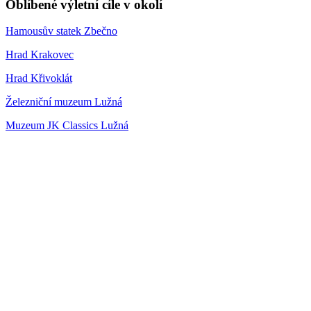
Oblíbené výletní cíle v okolí
Hamousův statek Zbečno
Hrad Krakovec
Hrad Křivoklát
Železniční muzeum Lužná
Muzeum JK Classics Lužná