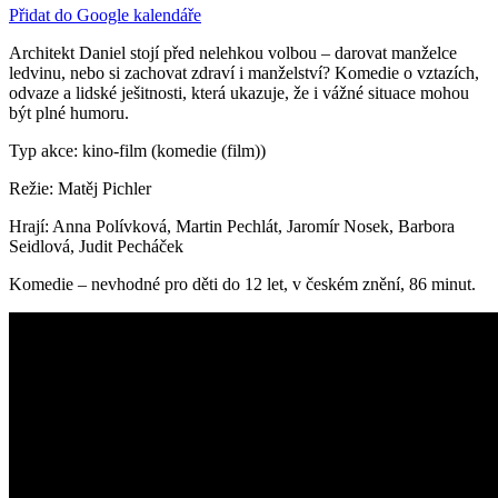
Přidat do Google kalendáře
Architekt Daniel stojí před nelehkou volbou – darovat manželce
ledvinu, nebo si zachovat zdraví i manželství? Komedie o vztazích,
odvaze a lidské ješitnosti, která ukazuje, že i vážné situace mohou
být plné humoru.
Typ akce: kino-film (komedie (film))
Režie: Matěj Pichler
Hrají: Anna Polívková, Martin Pechlát, Jaromír Nosek, Barbora
Seidlová, Judit Pecháček
Komedie – nevhodné pro děti do 12 let, v českém znění, 86 minut.