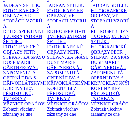
5
5
5
JADRAN ŠETLÍK,
JADRAN ŠETLÍK,
JADRAN ŠETLÍK,
FOTOGRAFICKÉ
FOTOGRAFICKÉ
FOTOGRAFICKÉ
OBRAZY, VE
OBRAZY, VE
OBRAZY, VE
STOPÁCH VZORŮ
STOPÁCH VZORŮ
STOPÁCH VZOR
A
A
A
RETROSPEKTIVNÍ
RETROSPEKTIVNÍ
RETROSPEKTIVN
TVORBA
JADRAN
TVORBA
JADRAN
TVORBA
JADRA
ŠETLÍK -
ŠETLÍK -
ŠETLÍK -
FOTOGRAFICKÉ
FOTOGRAFICKÉ
FOTOGRAFICKÉ
OBRAZY
PETR
OBRAZY
PETR
OBRAZY
PETR
ŠTĚPÁN, ZA SPÁSU
ŠTĚPÁN, ZA SPÁSU
ŠTĚPÁN, ZA SPÁ
DUŠE
MARIE
DUŠE
MARIE
DUŠE
MARIE
GÄRTNEROVÁ -
GÄRTNEROVÁ -
GÄRTNEROVÁ -
ZAPOMENUTÁ
ZAPOMENUTÁ
ZAPOMENUTÁ
OPERNÍ DIVA S
OPERNÍ DIVA S
OPERNÍ DIVA S
KŘIVOKLÁTSKÝMI
KŘIVOKLÁTSKÝMI
KŘIVOKLÁTSKÝ
KOŘENY
BEZ
KOŘENY
BEZ
KOŘENY
BEZ
PŘEDSUDKŮ,
PŘEDSUDKŮ,
PŘEDSUDKŮ,
TVORBA Z
TVORBA Z
TVORBA Z
VĚZNICE ORÁČOV
VĚZNICE ORÁČOV
VĚZNICE ORÁČ
Zobrazit všechny
Zobrazit všechny
Zobrazit všechny
záznamy ze dne
záznamy ze dne
záznamy ze dne