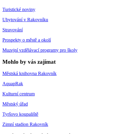
Turistické noviny
Ubytování v Rakovníku
Stravování
Prospekty o městě a okolí
Muzejní vzdělávací programy pro školy
Mohlo by vás zajímat
Městská knihovna Rakovník
AquapRak
Kulturní centrum
Městský úřad
Tyršovo koupaliště
Zimní stadion Rakovník