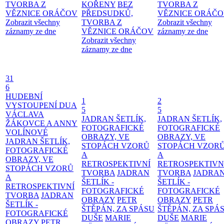
TVORBA Z
KOŘENY
BEZ
TVORBA Z
VĚZNICE ORÁČOV
PŘEDSUDKŮ,
VĚZNICE ORÁČ
Zobrazit všechny
TVORBA Z
Zobrazit všechny
záznamy ze dne
VĚZNICE ORÁČOV
záznamy ze dne
Zobrazit všechny
záznamy ze dne
31
6
HUDEBNÍ
1
2
VYSTOUPENÍ DUA
5
5
VÁCLAVA
JADRAN ŠETLÍK,
JADRAN ŠETLÍK,
ŽÁKOVCE A ANNY
FOTOGRAFICKÉ
FOTOGRAFICKÉ
VOLÍNOVÉ
OBRAZY, VE
OBRAZY, VE
JADRAN ŠETLÍK,
STOPÁCH VZORŮ
STOPÁCH VZOR
FOTOGRAFICKÉ
A
A
OBRAZY, VE
RETROSPEKTIVNÍ
RETROSPEKTIVN
STOPÁCH VZORŮ
TVORBA
JADRAN
TVORBA
JADRA
A
ŠETLÍK -
ŠETLÍK -
RETROSPEKTIVNÍ
FOTOGRAFICKÉ
FOTOGRAFICKÉ
TVORBA
JADRAN
OBRAZY
PETR
OBRAZY
PETR
ŠETLÍK -
ŠTĚPÁN, ZA SPÁSU
ŠTĚPÁN, ZA SPÁ
FOTOGRAFICKÉ
DUŠE
MARIE
DUŠE
MARIE
OBRAZY
PETR