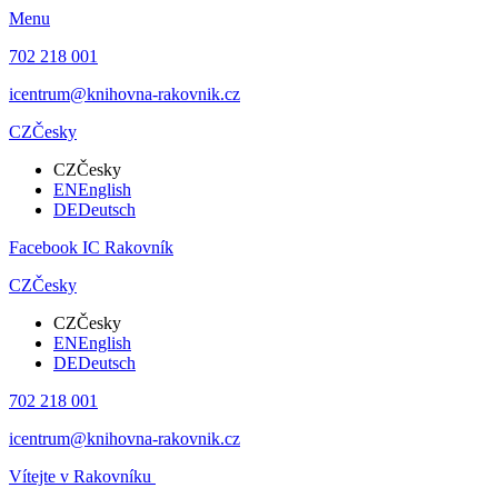
Menu
702 218 001
icentrum@knihovna-rakovnik.cz
CZ
Česky
CZ
Česky
EN
English
DE
Deutsch
Facebook IC Rakovník
CZ
Česky
CZ
Česky
EN
English
DE
Deutsch
702 218 001
icentrum@knihovna-rakovnik.cz
Vítejte v Rakovníku