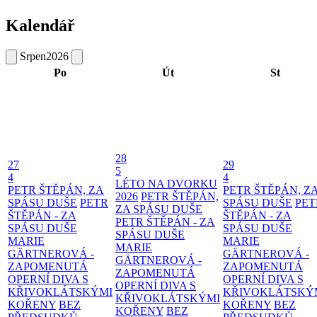
Kalendář
Srpen
2026
Po
Út
St
28
27
29
5
4
4
LÉTO NA DVORKU
PETR ŠTĚPÁN, ZA
PETR ŠTĚPÁN, Z
2026
PETR ŠTĚPÁN,
SPÁSU DUŠE
PETR
SPÁSU DUŠE
PET
ZA SPÁSU DUŠE
ŠTĚPÁN - ZA
ŠTĚPÁN - ZA
PETR ŠTĚPÁN - ZA
SPÁSU DUŠE
SPÁSU DUŠE
SPÁSU DUŠE
MARIE
MARIE
MARIE
GÄRTNEROVÁ -
GÄRTNEROVÁ -
GÄRTNEROVÁ -
ZAPOMENUTÁ
ZAPOMENUTÁ
ZAPOMENUTÁ
OPERNÍ DIVA S
OPERNÍ DIVA S
OPERNÍ DIVA S
KŘIVOKLÁTSKÝMI
KŘIVOKLÁTSKÝ
KŘIVOKLÁTSKÝMI
KOŘENY
BEZ
KOŘENY
BEZ
KOŘENY
BEZ