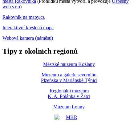
města Rakovníka
(Prohlídku města vytvořil a provozuje
Úspěšný
web s.r.o
)
Rakovník na mapy.cz
Interaktivní kreslená mapa
Webová kamera (náměstí)
Tipy z okolních regionů
Městské muzeum Kožlany
Muzeum a galerie severního
Plzeňska v Mariánské Týnici
Regionální muzeum
K. A. Polánka v Žatci
Muzeum Louny