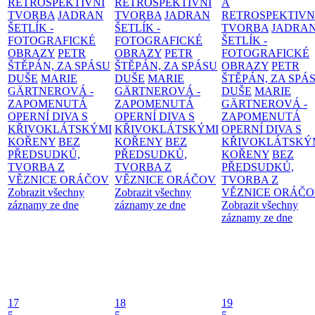
RETROSPEKTIVNÍ
RETROSPEKTIVNÍ
A
TVORBA
JADRAN
TVORBA
JADRAN
RETROSPEKTIVN
ŠETLÍK -
ŠETLÍK -
TVORBA
JADRA
FOTOGRAFICKÉ
FOTOGRAFICKÉ
ŠETLÍK -
OBRAZY
PETR
OBRAZY
PETR
FOTOGRAFICKÉ
ŠTĚPÁN, ZA SPÁSU
ŠTĚPÁN, ZA SPÁSU
OBRAZY
PETR
DUŠE
MARIE
DUŠE
MARIE
ŠTĚPÁN, ZA SPÁ
GÄRTNEROVÁ -
GÄRTNEROVÁ -
DUŠE
MARIE
ZAPOMENUTÁ
ZAPOMENUTÁ
GÄRTNEROVÁ -
OPERNÍ DIVA S
OPERNÍ DIVA S
ZAPOMENUTÁ
KŘIVOKLÁTSKÝMI
KŘIVOKLÁTSKÝMI
OPERNÍ DIVA S
KOŘENY
BEZ
KOŘENY
BEZ
KŘIVOKLÁTSKÝ
PŘEDSUDKŮ,
PŘEDSUDKŮ,
KOŘENY
BEZ
TVORBA Z
TVORBA Z
PŘEDSUDKŮ,
VĚZNICE ORÁČOV
VĚZNICE ORÁČOV
TVORBA Z
Zobrazit všechny
Zobrazit všechny
VĚZNICE ORÁČ
záznamy ze dne
záznamy ze dne
Zobrazit všechny
záznamy ze dne
17
18
19