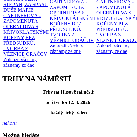
GÄRTNEROVÁ -
GÄRTNEROVÁ -
ŠTĚPÁN, ZA SPÁSU
ZAPOMENUTÁ
ZAPOMENUTÁ
DUŠE
MARIE
OPERNÍ DIVA S
OPERNÍ DIVA S
GÄRTNEROVÁ -
KŘIVOKLÁTSKÝMI
KŘIVOKLÁTSKÝ
ZAPOMENUTÁ
KOŘENY
BEZ
KOŘENY
BEZ
OPERNÍ DIVA S
PŘEDSUDKŮ,
PŘEDSUDKŮ,
KŘIVOKLÁTSKÝMI
TVORBA Z
TVORBA Z
KOŘENY
BEZ
VĚZNICE ORÁČOV
VĚZNICE ORÁČ
PŘEDSUDKŮ,
Zobrazit všechny
Zobrazit všechny
TVORBA Z
záznamy ze dne
záznamy ze dne
VĚZNICE ORÁČOV
Zobrazit všechny
záznamy ze dne
TRHY NA NÁMĚSTÍ
Trhy na Husově náměstí:
od čtvrtka 12. 3. 2026
každý lichý týden
nahoru
Možná hledáte