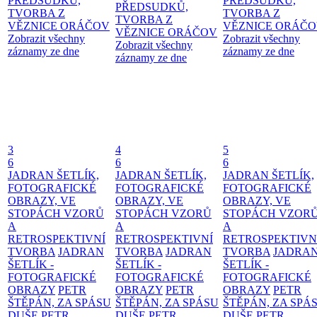
PŘEDSUDKŮ,
PŘEDSUDKŮ,
PŘEDSUDKŮ,
TVORBA Z
TVORBA Z
TVORBA Z
VĚZNICE ORÁČOV
VĚZNICE ORÁČ
VĚZNICE ORÁČOV
Zobrazit všechny
Zobrazit všechny
Zobrazit všechny
záznamy ze dne
záznamy ze dne
záznamy ze dne
3
4
5
6
6
6
JADRAN ŠETLÍK,
JADRAN ŠETLÍK,
JADRAN ŠETLÍK,
FOTOGRAFICKÉ
FOTOGRAFICKÉ
FOTOGRAFICKÉ
OBRAZY, VE
OBRAZY, VE
OBRAZY, VE
STOPÁCH VZORŮ
STOPÁCH VZORŮ
STOPÁCH VZOR
A
A
A
RETROSPEKTIVNÍ
RETROSPEKTIVNÍ
RETROSPEKTIVN
TVORBA
JADRAN
TVORBA
JADRAN
TVORBA
JADRA
ŠETLÍK -
ŠETLÍK -
ŠETLÍK -
FOTOGRAFICKÉ
FOTOGRAFICKÉ
FOTOGRAFICKÉ
OBRAZY
PETR
OBRAZY
PETR
OBRAZY
PETR
ŠTĚPÁN, ZA SPÁSU
ŠTĚPÁN, ZA SPÁSU
ŠTĚPÁN, ZA SPÁ
DUŠE
PETR
DUŠE
PETR
DUŠE
PETR