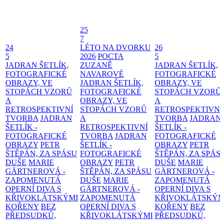
25
7
24
LÉTO NA DVORKU
26
5
2026
POCTA
5
JADRAN ŠETLÍK,
ZUZANĚ
JADRAN ŠETLÍK,
FOTOGRAFICKÉ
NAVAROVÉ
FOTOGRAFICKÉ
OBRAZY, VE
JADRAN ŠETLÍK,
OBRAZY, VE
STOPÁCH VZORŮ
FOTOGRAFICKÉ
STOPÁCH VZOR
A
OBRAZY, VE
A
RETROSPEKTIVNÍ
STOPÁCH VZORŮ
RETROSPEKTIVN
TVORBA
JADRAN
A
TVORBA
JADRA
ŠETLÍK -
RETROSPEKTIVNÍ
ŠETLÍK -
FOTOGRAFICKÉ
TVORBA
JADRAN
FOTOGRAFICKÉ
OBRAZY
PETR
ŠETLÍK -
OBRAZY
PETR
ŠTĚPÁN, ZA SPÁSU
FOTOGRAFICKÉ
ŠTĚPÁN, ZA SPÁ
DUŠE
MARIE
OBRAZY
PETR
DUŠE
MARIE
GÄRTNEROVÁ -
ŠTĚPÁN, ZA SPÁSU
GÄRTNEROVÁ -
ZAPOMENUTÁ
DUŠE
MARIE
ZAPOMENUTÁ
OPERNÍ DIVA S
GÄRTNEROVÁ -
OPERNÍ DIVA S
KŘIVOKLÁTSKÝMI
ZAPOMENUTÁ
KŘIVOKLÁTSKÝ
KOŘENY
BEZ
OPERNÍ DIVA S
KOŘENY
BEZ
PŘEDSUDKŮ,
KŘIVOKLÁTSKÝMI
PŘEDSUDKŮ,