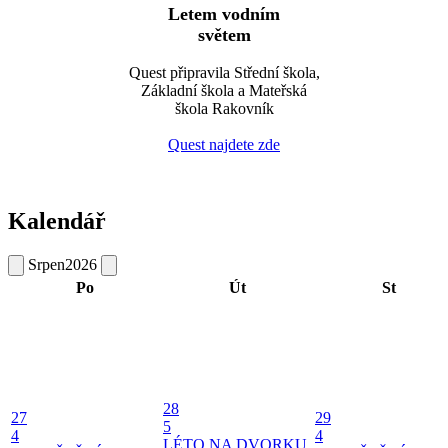
Letem vodním
světem
Quest připravila Střední škola,
Základní škola a Mateřská
škola Rakovník
Quest najdete zde
Kalendář
Srpen
2026
Po
Út
St
28
27
29
5
4
4
LÉTO NA DVORKU