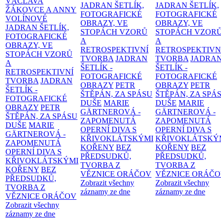
VÁCLAVA
JADRAN ŠETLÍK,
JADRAN ŠETLÍK,
ŽÁKOVCE A ANNY
FOTOGRAFICKÉ
FOTOGRAFICKÉ
VOLÍNOVÉ
OBRAZY, VE
OBRAZY, VE
JADRAN ŠETLÍK,
STOPÁCH VZORŮ
STOPÁCH VZOR
FOTOGRAFICKÉ
A
A
OBRAZY, VE
RETROSPEKTIVNÍ
RETROSPEKTIVN
STOPÁCH VZORŮ
TVORBA
JADRAN
TVORBA
JADRA
A
ŠETLÍK -
ŠETLÍK -
RETROSPEKTIVNÍ
FOTOGRAFICKÉ
FOTOGRAFICKÉ
TVORBA
JADRAN
OBRAZY
PETR
OBRAZY
PETR
ŠETLÍK -
ŠTĚPÁN, ZA SPÁSU
ŠTĚPÁN, ZA SPÁ
FOTOGRAFICKÉ
DUŠE
MARIE
DUŠE
MARIE
OBRAZY
PETR
GÄRTNEROVÁ -
GÄRTNEROVÁ -
ŠTĚPÁN, ZA SPÁSU
ZAPOMENUTÁ
ZAPOMENUTÁ
DUŠE
MARIE
OPERNÍ DIVA S
OPERNÍ DIVA S
GÄRTNEROVÁ -
KŘIVOKLÁTSKÝMI
KŘIVOKLÁTSKÝ
ZAPOMENUTÁ
KOŘENY
BEZ
KOŘENY
BEZ
OPERNÍ DIVA S
PŘEDSUDKŮ,
PŘEDSUDKŮ,
KŘIVOKLÁTSKÝMI
TVORBA Z
TVORBA Z
KOŘENY
BEZ
VĚZNICE ORÁČOV
VĚZNICE ORÁČ
PŘEDSUDKŮ,
Zobrazit všechny
Zobrazit všechny
TVORBA Z
záznamy ze dne
záznamy ze dne
VĚZNICE ORÁČOV
Zobrazit všechny
záznamy ze dne