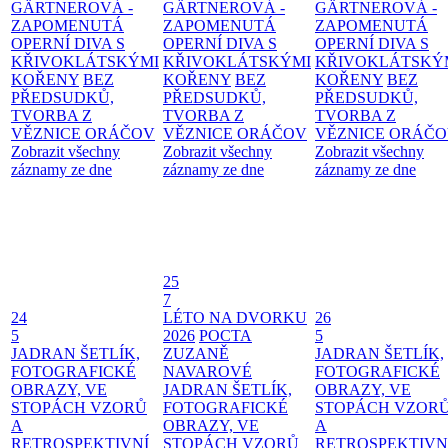
GÄRTNEROVÁ -
GÄRTNEROVÁ -
GÄRTNEROVÁ -
ZAPOMENUTÁ
ZAPOMENUTÁ
ZAPOMENUTÁ
OPERNÍ DIVA S
OPERNÍ DIVA S
OPERNÍ DIVA S
KŘIVOKLÁTSKÝMI
KŘIVOKLÁTSKÝMI
KŘIVOKLÁTSKÝ
KOŘENY
BEZ
KOŘENY
BEZ
KOŘENY
BEZ
PŘEDSUDKŮ,
PŘEDSUDKŮ,
PŘEDSUDKŮ,
TVORBA Z
TVORBA Z
TVORBA Z
VĚZNICE ORÁČOV
VĚZNICE ORÁČOV
VĚZNICE ORÁČ
Zobrazit všechny
Zobrazit všechny
Zobrazit všechny
záznamy ze dne
záznamy ze dne
záznamy ze dne
25
7
24
LÉTO NA DVORKU
26
5
2026
POCTA
5
JADRAN ŠETLÍK,
ZUZANĚ
JADRAN ŠETLÍK,
FOTOGRAFICKÉ
NAVAROVÉ
FOTOGRAFICKÉ
OBRAZY, VE
JADRAN ŠETLÍK,
OBRAZY, VE
STOPÁCH VZORŮ
FOTOGRAFICKÉ
STOPÁCH VZOR
A
OBRAZY, VE
A
RETROSPEKTIVNÍ
STOPÁCH VZORŮ
RETROSPEKTIVN