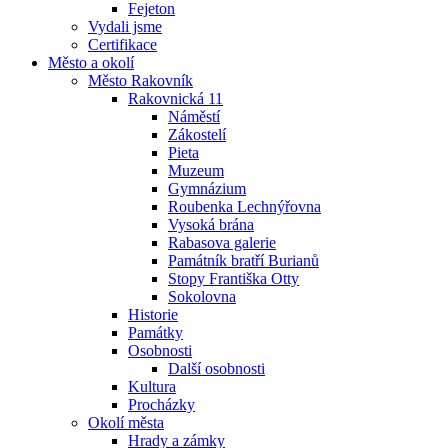
Fejeton
Vydali jsme
Certifikace
Město a okolí
Město Rakovník
Rakovnická 11
Náměstí
Zákostelí
Pieta
Muzeum
Gymnázium
Roubenka Lechnýřovna
Vysoká brána
Rabasova galerie
Památník bratří Burianů
Stopy Františka Otty
Sokolovna
Historie
Památky
Osobnosti
Další osobnosti
Kultura
Procházky
Okolí města
Hrady a zámky