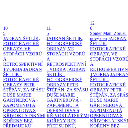
12
10
11
6
5
5
Spider-Man: Zbrusu
JADRAN ŠETLÍK,
JADRAN ŠETLÍK,
nový den
JADRAN
FOTOGRAFICKÉ
FOTOGRAFICKÉ
ŠETLÍK,
OBRAZY, VE
OBRAZY, VE
FOTOGRAFICKÉ
STOPÁCH VZORŮ
STOPÁCH VZORŮ
OBRAZY, VE
A
A
STOPÁCH VZOR
RETROSPEKTIVNÍ
RETROSPEKTIVNÍ
A
TVORBA
JADRAN
TVORBA
JADRAN
RETROSPEKTIVN
ŠETLÍK -
ŠETLÍK -
TVORBA
JADRA
FOTOGRAFICKÉ
FOTOGRAFICKÉ
ŠETLÍK -
OBRAZY
PETR
OBRAZY
PETR
FOTOGRAFICKÉ
ŠTĚPÁN, ZA SPÁSU
ŠTĚPÁN, ZA SPÁSU
OBRAZY
PETR
DUŠE
MARIE
DUŠE
MARIE
ŠTĚPÁN, ZA SPÁ
GÄRTNEROVÁ -
GÄRTNEROVÁ -
DUŠE
MARIE
ZAPOMENUTÁ
ZAPOMENUTÁ
GÄRTNEROVÁ -
OPERNÍ DIVA S
OPERNÍ DIVA S
ZAPOMENUTÁ
KŘIVOKLÁTSKÝMI
KŘIVOKLÁTSKÝMI
OPERNÍ DIVA S
KOŘENY
BEZ
KOŘENY
BEZ
KŘIVOKLÁTSKÝ
PŘEDSUDKŮ,
PŘEDSUDKŮ,
KOŘENY
BEZ