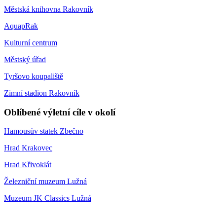
Městská knihovna Rakovník
AquapRak
Kulturní centrum
Městský úřad
Tyršovo koupaliště
Zimní stadion Rakovník
Oblíbené výletní cíle v okolí
Hamousův statek Zbečno
Hrad Krakovec
Hrad Křivoklát
Železniční muzeum Lužná
Muzeum JK Classics Lužná