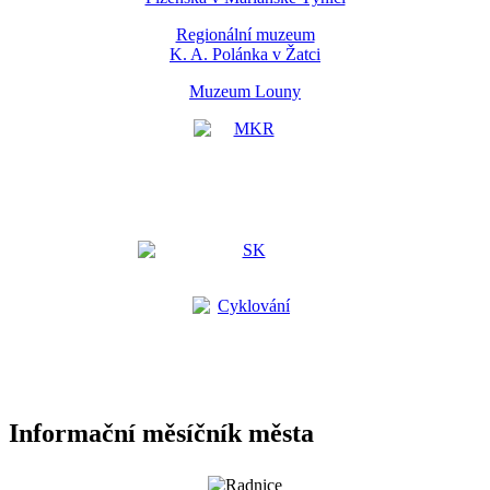
Regionální muzeum
K. A. Polánka v Žatci
Muzeum Louny
Informační měsíčník města