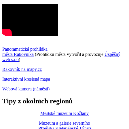
Panoramatická prohlídka
města Rakovníka
(Prohlídku města vytvořil a provozuje
Úspěšný
web s.r.o
)
Rakovník na mapy.cz
Interaktivní kreslená mapa
Webová kamera (náměstí)
Tipy z okolních regionů
Městské muzeum Kožlany
Muzeum a galerie severního
Plzeňska v Mariánské Týnici