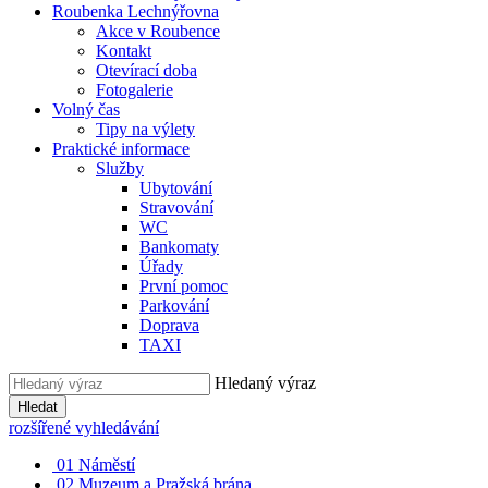
Roubenka Lechnýřovna
Akce v Roubence
Kontakt
Otevírací doba
Fotogalerie
Volný čas
Tipy na výlety
Praktické informace
Služby
Ubytování
Stravování
WC
Bankomaty
Úřady
První pomoc
Parkování
Doprava
TAXI
Hledaný výraz
Hledat
rozšířené vyhledávání
01
Náměstí
02
Muzeum a Pražská brána