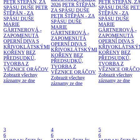
PETR ŠTĚPÁN, ZA
PETR ŠTĚPÁN, Z
2026
PETR ŠTĚPÁN,
SPÁSU DUŠE
PETR
SPÁSU DUŠE
PET
ZA SPÁSU DUŠE
ŠTĚPÁN - ZA
ŠTĚPÁN - ZA
PETR ŠTĚPÁN - ZA
SPÁSU DUŠE
SPÁSU DUŠE
SPÁSU DUŠE
MARIE
MARIE
MARIE
GÄRTNEROVÁ -
GÄRTNEROVÁ -
GÄRTNEROVÁ -
ZAPOMENUTÁ
ZAPOMENUTÁ
ZAPOMENUTÁ
OPERNÍ DIVA S
OPERNÍ DIVA S
OPERNÍ DIVA S
KŘIVOKLÁTSKÝMI
KŘIVOKLÁTSKÝ
KŘIVOKLÁTSKÝMI
KOŘENY
BEZ
KOŘENY
BEZ
KOŘENY
BEZ
PŘEDSUDKŮ,
PŘEDSUDKŮ,
PŘEDSUDKŮ,
TVORBA Z
TVORBA Z
TVORBA Z
VĚZNICE ORÁČOV
VĚZNICE ORÁČ
VĚZNICE ORÁČOV
Zobrazit všechny
Zobrazit všechny
Zobrazit všechny
záznamy ze dne
záznamy ze dne
záznamy ze dne
3
4
5
6
6
6