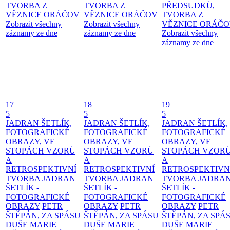
TVORBA Z
TVORBA Z
PŘEDSUDKŮ,
VĚZNICE ORÁČOV
VĚZNICE ORÁČOV
TVORBA Z
Zobrazit všechny
Zobrazit všechny
VĚZNICE ORÁČ
záznamy ze dne
záznamy ze dne
Zobrazit všechny
záznamy ze dne
17
18
19
5
5
5
JADRAN ŠETLÍK,
JADRAN ŠETLÍK,
JADRAN ŠETLÍK,
FOTOGRAFICKÉ
FOTOGRAFICKÉ
FOTOGRAFICKÉ
OBRAZY, VE
OBRAZY, VE
OBRAZY, VE
STOPÁCH VZORŮ
STOPÁCH VZORŮ
STOPÁCH VZOR
A
A
A
RETROSPEKTIVNÍ
RETROSPEKTIVNÍ
RETROSPEKTIVN
TVORBA
JADRAN
TVORBA
JADRAN
TVORBA
JADRA
ŠETLÍK -
ŠETLÍK -
ŠETLÍK -
FOTOGRAFICKÉ
FOTOGRAFICKÉ
FOTOGRAFICKÉ
OBRAZY
PETR
OBRAZY
PETR
OBRAZY
PETR
ŠTĚPÁN, ZA SPÁSU
ŠTĚPÁN, ZA SPÁSU
ŠTĚPÁN, ZA SPÁ
DUŠE
MARIE
DUŠE
MARIE
DUŠE
MARIE