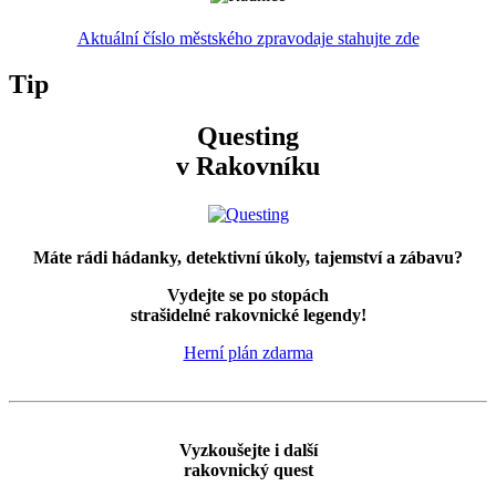
Aktuální číslo městského zpravodaje stahujte zde
Tip
Questing
v Rakovníku
Máte rádi hádanky, detektivní úkoly, tajemství a zábavu?
Vydejte se po stopách
strašidelné rakovnické legendy!
Herní plán zdarma
Vyzkoušejte i další
rakovnický quest