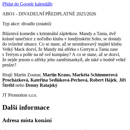
Přidat do Google kalendáře
ABO1 - DIVADELNÍ PŘEDPLATNÉ 2025/2026
Typ akce: divadlo (ostatní)
Bláznivá komedie s kriminální zápletkou. Mandy a Tania, dvě
krásné tanečnice z nočního klubu v londýnském Soho, se dostaly
do svízelné situace. Co se stane, až se nesmlouvavý majitel klubu
Velký Mack dozví, že Mandy má aférku s Gerrym a Tania zase
s Terrym a pošle na ně své kumpány? A co se stane, až se dozví,
že nejde jenom o aférky jeho zaměstnankyň, ale také o hodně velké
peníze?
Hrají: Martin Zounar,
Martin Kraus, Markéta Schimmerová
Procházková, Kateřina Sedláková-Pechová, Robert Hájek
,
Jiří
Štrébl
nebo
Denny Ratajský
JT Promotion s.r.o.
Další informace
Adresa místa konání