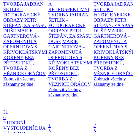
TVORBA
JADRAN
A
TVORBA
JADRA
ŠETLÍK -
RETROSPEKTIVNÍ
ŠETLÍK -
FOTOGRAFICKÉ
TVORBA
JADRAN
FOTOGRAFICKÉ
OBRAZY
PETR
ŠETLÍK -
OBRAZY
PETR
ŠTĚPÁN, ZA SPÁSU
FOTOGRAFICKÉ
ŠTĚPÁN, ZA SPÁ
DUŠE
MARIE
OBRAZY
PETR
DUŠE
MARIE
GÄRTNEROVÁ -
ŠTĚPÁN, ZA SPÁSU
GÄRTNEROVÁ -
ZAPOMENUTÁ
DUŠE
MARIE
ZAPOMENUTÁ
OPERNÍ DIVA S
GÄRTNEROVÁ -
OPERNÍ DIVA S
KŘIVOKLÁTSKÝMI
ZAPOMENUTÁ
KŘIVOKLÁTSKÝ
KOŘENY
BEZ
OPERNÍ DIVA S
KOŘENY
BEZ
PŘEDSUDKŮ,
KŘIVOKLÁTSKÝMI
PŘEDSUDKŮ,
TVORBA Z
KOŘENY
BEZ
TVORBA Z
VĚZNICE ORÁČOV
PŘEDSUDKŮ,
VĚZNICE ORÁČ
Zobrazit všechny
TVORBA Z
Zobrazit všechny
záznamy ze dne
VĚZNICE ORÁČOV
záznamy ze dne
Zobrazit všechny
záznamy ze dne
31
6
HUDEBNÍ
1
2
VYSTOUPENÍ DUA
5
5