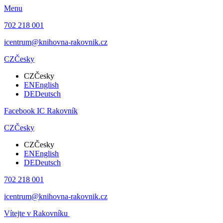
Menu
702 218 001
icentrum@knihovna-rakovnik.cz
CZ
Česky
CZ
Česky
EN
English
DE
Deutsch
Facebook IC Rakovník
CZ
Česky
CZ
Česky
EN
English
DE
Deutsch
702 218 001
icentrum@knihovna-rakovnik.cz
Vítejte v Rakovníku