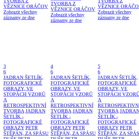
TVORBA Z
TVORBA Z
TVORBA Z
VĚZNICE ORÁČOV
VĚZNICE ORÁČ
VĚZNICE ORÁČOV
Zobrazit všechny
Zobrazit všechny
Zobrazit všechny
záznamy ze dne
záznamy ze dne
záznamy ze dne
3
4
5
6
6
6
JADRAN ŠETLÍK,
JADRAN ŠETLÍK,
JADRAN ŠETLÍK,
FOTOGRAFICKÉ
FOTOGRAFICKÉ
FOTOGRAFICKÉ
OBRAZY, VE
OBRAZY, VE
OBRAZY, VE
STOPÁCH VZORŮ
STOPÁCH VZORŮ
STOPÁCH VZOR
A
A
A
RETROSPEKTIVNÍ
RETROSPEKTIVNÍ
RETROSPEKTIVN
TVORBA
JADRAN
TVORBA
JADRAN
TVORBA
JADRA
ŠETLÍK -
ŠETLÍK -
ŠETLÍK -
FOTOGRAFICKÉ
FOTOGRAFICKÉ
FOTOGRAFICKÉ
OBRAZY
PETR
OBRAZY
PETR
OBRAZY
PETR
ŠTĚPÁN, ZA SPÁSU
ŠTĚPÁN, ZA SPÁSU
ŠTĚPÁN, ZA SPÁ
DUŠE
PETR
DUŠE
PETR
DUŠE
PETR