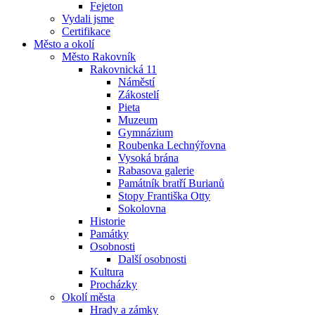
Fejeton
Vydali jsme
Certifikace
Město a okolí
Město Rakovník
Rakovnická 11
Náměstí
Zákostelí
Pieta
Muzeum
Gymnázium
Roubenka Lechnýřovna
Vysoká brána
Rabasova galerie
Památník bratří Burianů
Stopy Františka Otty
Sokolovna
Historie
Památky
Osobnosti
Další osobnosti
Kultura
Procházky
Okolí města
Hrady a zámky