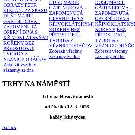
DUŠE
MARIE
DUŠE
MARIE
OBRAZY
PETR
GÄRTNEROVÁ -
GÄRTNEROVÁ -
ŠTĚPÁN, ZA SPÁSU
ZAPOMENUTÁ
ZAPOMENUTÁ
DUŠE
MARIE
OPERNÍ DIVA S
OPERNÍ DIVA S
GÄRTNEROVÁ -
KŘIVOKLÁTSKÝMI
KŘIVOKLÁTSKÝ
ZAPOMENUTÁ
KOŘENY
BEZ
KOŘENY
BEZ
OPERNÍ DIVA S
PŘEDSUDKŮ,
PŘEDSUDKŮ,
KŘIVOKLÁTSKÝMI
TVORBA Z
TVORBA Z
KOŘENY
BEZ
VĚZNICE ORÁČOV
VĚZNICE ORÁČ
PŘEDSUDKŮ,
Zobrazit všechny
Zobrazit všechny
TVORBA Z
záznamy ze dne
záznamy ze dne
VĚZNICE ORÁČOV
Zobrazit všechny
záznamy ze dne
TRHY NA NÁMĚSTÍ
Trhy na Husově náměstí:
od čtvrtka 12. 3. 2026
každý lichý týden
nahoru