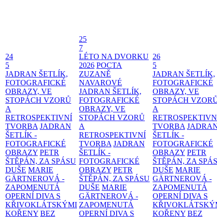
25
7
24
LÉTO NA DVORKU
26
5
2026
POCTA
5
JADRAN ŠETLÍK,
ZUZANĚ
JADRAN ŠETLÍK,
FOTOGRAFICKÉ
NAVAROVÉ
FOTOGRAFICKÉ
OBRAZY, VE
JADRAN ŠETLÍK,
OBRAZY, VE
STOPÁCH VZORŮ
FOTOGRAFICKÉ
STOPÁCH VZOR
A
OBRAZY, VE
A
RETROSPEKTIVNÍ
STOPÁCH VZORŮ
RETROSPEKTIVN
TVORBA
JADRAN
A
TVORBA
JADRA
ŠETLÍK -
RETROSPEKTIVNÍ
ŠETLÍK -
FOTOGRAFICKÉ
TVORBA
JADRAN
FOTOGRAFICKÉ
OBRAZY
PETR
ŠETLÍK -
OBRAZY
PETR
ŠTĚPÁN, ZA SPÁSU
FOTOGRAFICKÉ
ŠTĚPÁN, ZA SPÁ
DUŠE
MARIE
OBRAZY
PETR
DUŠE
MARIE
GÄRTNEROVÁ -
ŠTĚPÁN, ZA SPÁSU
GÄRTNEROVÁ -
ZAPOMENUTÁ
DUŠE
MARIE
ZAPOMENUTÁ
OPERNÍ DIVA S
GÄRTNEROVÁ -
OPERNÍ DIVA S
KŘIVOKLÁTSKÝMI
ZAPOMENUTÁ
KŘIVOKLÁTSKÝ
KOŘENY
BEZ
OPERNÍ DIVA S
KOŘENY
BEZ