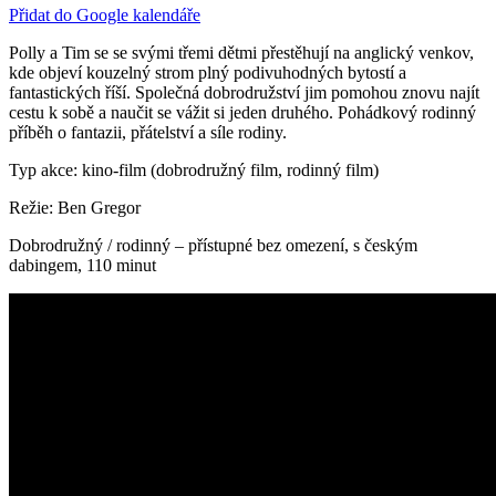
Přidat do Google kalendáře
Polly a Tim se se svými třemi dětmi přestěhují na anglický venkov,
kde objeví kouzelný strom plný podivuhodných bytostí a
fantastických říší. Společná dobrodružství jim pomohou znovu najít
cestu k sobě a naučit se vážit si jeden druhého. Pohádkový rodinný
příběh o fantazii, přátelství a síle rodiny.
Typ akce: kino-film (dobrodružný film, rodinný film)
Režie: Ben Gregor
Dobrodružný / rodinný – přístupné bez omezení, s českým
dabingem, 110 minut