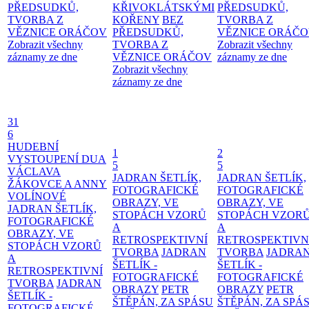
PŘEDSUDKŮ,
KŘIVOKLÁTSKÝMI
PŘEDSUDKŮ,
TVORBA Z
KOŘENY
BEZ
TVORBA Z
VĚZNICE ORÁČOV
PŘEDSUDKŮ,
VĚZNICE ORÁČ
Zobrazit všechny
TVORBA Z
Zobrazit všechny
záznamy ze dne
VĚZNICE ORÁČOV
záznamy ze dne
Zobrazit všechny
záznamy ze dne
31
6
HUDEBNÍ
1
2
VYSTOUPENÍ DUA
5
5
VÁCLAVA
JADRAN ŠETLÍK,
JADRAN ŠETLÍK,
ŽÁKOVCE A ANNY
FOTOGRAFICKÉ
FOTOGRAFICKÉ
VOLÍNOVÉ
OBRAZY, VE
OBRAZY, VE
JADRAN ŠETLÍK,
STOPÁCH VZORŮ
STOPÁCH VZOR
FOTOGRAFICKÉ
A
A
OBRAZY, VE
RETROSPEKTIVNÍ
RETROSPEKTIVN
STOPÁCH VZORŮ
TVORBA
JADRAN
TVORBA
JADRA
A
ŠETLÍK -
ŠETLÍK -
RETROSPEKTIVNÍ
FOTOGRAFICKÉ
FOTOGRAFICKÉ
TVORBA
JADRAN
OBRAZY
PETR
OBRAZY
PETR
ŠETLÍK -
ŠTĚPÁN, ZA SPÁSU
ŠTĚPÁN, ZA SPÁ
FOTOGRAFICKÉ