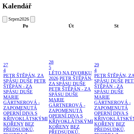
Kalendář
Srpen
2026
Po
Út
St
28
27
29
5
4
4
LÉTO NA DVORKU
PETR ŠTĚPÁN, ZA
PETR ŠTĚPÁN, Z
2026
PETR ŠTĚPÁN,
SPÁSU DUŠE
PETR
SPÁSU DUŠE
PET
ZA SPÁSU DUŠE
ŠTĚPÁN - ZA
ŠTĚPÁN - ZA
PETR ŠTĚPÁN - ZA
SPÁSU DUŠE
SPÁSU DUŠE
SPÁSU DUŠE
MARIE
MARIE
MARIE
GÄRTNEROVÁ -
GÄRTNEROVÁ -
GÄRTNEROVÁ -
ZAPOMENUTÁ
ZAPOMENUTÁ
ZAPOMENUTÁ
OPERNÍ DIVA S
OPERNÍ DIVA S
OPERNÍ DIVA S
KŘIVOKLÁTSKÝMI
KŘIVOKLÁTSKÝ
KŘIVOKLÁTSKÝMI
KOŘENY
BEZ
KOŘENY
BEZ
KOŘENY
BEZ
PŘEDSUDKŮ,
PŘEDSUDKŮ,
PŘEDSUDKŮ,