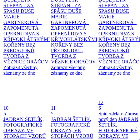
ŠTĚPÁN - ZA
ŠTĚPÁN - ZA
ŠTĚPÁN - ZA
SPÁSU DUŠE
SPÁSU DUŠE
SPÁSU DUŠE
MARIE
MARIE
MARIE
GÄRTNEROVÁ -
GÄRTNEROVÁ -
GÄRTNEROVÁ -
ZAPOMENUTÁ
ZAPOMENUTÁ
ZAPOMENUTÁ
OPERNÍ DIVA S
OPERNÍ DIVA S
OPERNÍ DIVA S
KŘIVOKLÁTSKÝMI
KŘIVOKLÁTSKÝMI
KŘIVOKLÁTSKÝ
KOŘENY
BEZ
KOŘENY
BEZ
KOŘENY
BEZ
PŘEDSUDKŮ,
PŘEDSUDKŮ,
PŘEDSUDKŮ,
TVORBA Z
TVORBA Z
TVORBA Z
VĚZNICE ORÁČOV
VĚZNICE ORÁČOV
VĚZNICE ORÁČ
Zobrazit všechny
Zobrazit všechny
Zobrazit všechny
záznamy ze dne
záznamy ze dne
záznamy ze dne
12
10
11
6
5
5
Spider-Man: Zbrusu
JADRAN ŠETLÍK,
JADRAN ŠETLÍK,
nový den
JADRAN
FOTOGRAFICKÉ
FOTOGRAFICKÉ
ŠETLÍK,
OBRAZY, VE
OBRAZY, VE
FOTOGRAFICKÉ
STOPÁCH VZORŮ
STOPÁCH VZORŮ
OBRAZY, VE