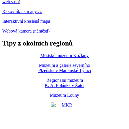
web s.r.o
)
Rakovník na mapy.cz
Interaktivní kreslená mapa
Webová kamera (náměstí)
Tipy z okolních regionů
Městské muzeum Kožlany
Muzeum a galerie severního
Plzeňska v Mariánské Týnici
Regionální muzeum
K. A. Polánka v Žatci
Muzeum Louny