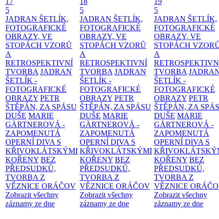
17
18
19
5
5
5
JADRAN ŠETLÍK,
JADRAN ŠETLÍK,
JADRAN ŠETLÍK,
FOTOGRAFICKÉ
FOTOGRAFICKÉ
FOTOGRAFICKÉ
OBRAZY, VE
OBRAZY, VE
OBRAZY, VE
STOPÁCH VZORŮ
STOPÁCH VZORŮ
STOPÁCH VZOR
A
A
A
RETROSPEKTIVNÍ
RETROSPEKTIVNÍ
RETROSPEKTIVN
TVORBA
JADRAN
TVORBA
JADRAN
TVORBA
JADRA
ŠETLÍK -
ŠETLÍK -
ŠETLÍK -
FOTOGRAFICKÉ
FOTOGRAFICKÉ
FOTOGRAFICKÉ
OBRAZY
PETR
OBRAZY
PETR
OBRAZY
PETR
ŠTĚPÁN, ZA SPÁSU
ŠTĚPÁN, ZA SPÁSU
ŠTĚPÁN, ZA SPÁ
DUŠE
MARIE
DUŠE
MARIE
DUŠE
MARIE
GÄRTNEROVÁ -
GÄRTNEROVÁ -
GÄRTNEROVÁ -
ZAPOMENUTÁ
ZAPOMENUTÁ
ZAPOMENUTÁ
OPERNÍ DIVA S
OPERNÍ DIVA S
OPERNÍ DIVA S
KŘIVOKLÁTSKÝMI
KŘIVOKLÁTSKÝMI
KŘIVOKLÁTSKÝ
KOŘENY
BEZ
KOŘENY
BEZ
KOŘENY
BEZ
PŘEDSUDKŮ,
PŘEDSUDKŮ,
PŘEDSUDKŮ,
TVORBA Z
TVORBA Z
TVORBA Z
VĚZNICE ORÁČOV
VĚZNICE ORÁČOV
VĚZNICE ORÁČ
Zobrazit všechny
Zobrazit všechny
Zobrazit všechny
záznamy ze dne
záznamy ze dne
záznamy ze dne