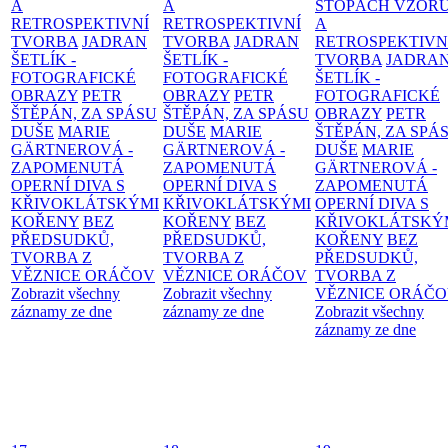
A
A
STOPÁCH VZOR
RETROSPEKTIVNÍ
RETROSPEKTIVNÍ
A
TVORBA
JADRAN
TVORBA
JADRAN
RETROSPEKTIVN
ŠETLÍK -
ŠETLÍK -
TVORBA
JADRA
FOTOGRAFICKÉ
FOTOGRAFICKÉ
ŠETLÍK -
OBRAZY
PETR
OBRAZY
PETR
FOTOGRAFICKÉ
ŠTĚPÁN, ZA SPÁSU
ŠTĚPÁN, ZA SPÁSU
OBRAZY
PETR
DUŠE
MARIE
DUŠE
MARIE
ŠTĚPÁN, ZA SPÁ
GÄRTNEROVÁ -
GÄRTNEROVÁ -
DUŠE
MARIE
ZAPOMENUTÁ
ZAPOMENUTÁ
GÄRTNEROVÁ -
OPERNÍ DIVA S
OPERNÍ DIVA S
ZAPOMENUTÁ
KŘIVOKLÁTSKÝMI
KŘIVOKLÁTSKÝMI
OPERNÍ DIVA S
KOŘENY
BEZ
KOŘENY
BEZ
KŘIVOKLÁTSKÝ
PŘEDSUDKŮ,
PŘEDSUDKŮ,
KOŘENY
BEZ
TVORBA Z
TVORBA Z
PŘEDSUDKŮ,
VĚZNICE ORÁČOV
VĚZNICE ORÁČOV
TVORBA Z
Zobrazit všechny
Zobrazit všechny
VĚZNICE ORÁČ
záznamy ze dne
záznamy ze dne
Zobrazit všechny
záznamy ze dne