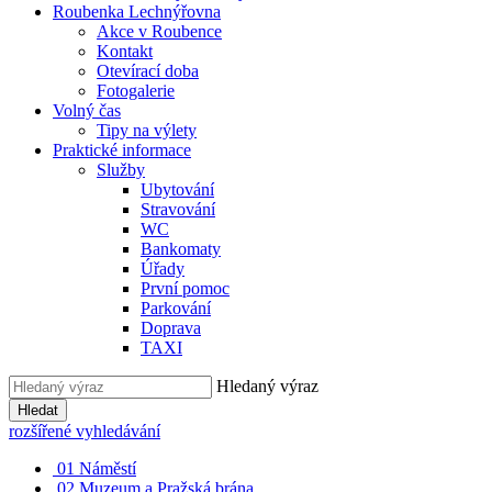
Roubenka Lechnýřovna
Akce v Roubence
Kontakt
Otevírací doba
Fotogalerie
Volný čas
Tipy na výlety
Praktické informace
Služby
Ubytování
Stravování
WC
Bankomaty
Úřady
První pomoc
Parkování
Doprava
TAXI
Hledaný výraz
Hledat
rozšířené vyhledávání
01
Náměstí
02
Muzeum a Pražská brána