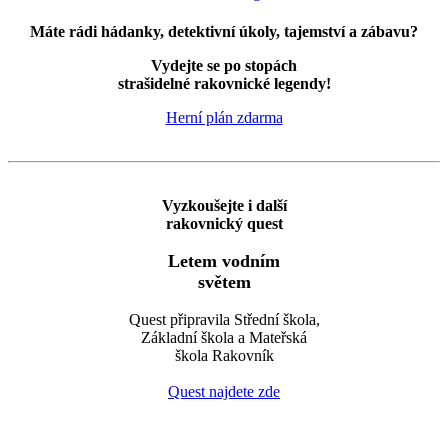
Máte rádi hádanky, detektivní úkoly, tajemství a zábavu?
Vydejte se po stopách
strašidelné rakovnické legendy!
Herní plán zdarma
Vyzkoušejte i další
rakovnický quest
Letem vodním
světem
Quest připravila Střední škola,
Základní škola a Mateřská
škola Rakovník
Quest najdete zde