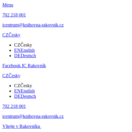
Menu
702 218 001
icentrum@knihovna-rakovnik.cz
CZ
Česky
CZ
Česky
EN
English
DE
Deutsch
Facebook IC Rakovník
CZ
Česky
CZ
Česky
EN
English
DE
Deutsch
702 218 001
icentrum@knihovna-rakovnik.cz
Vítejte v Rakovníku