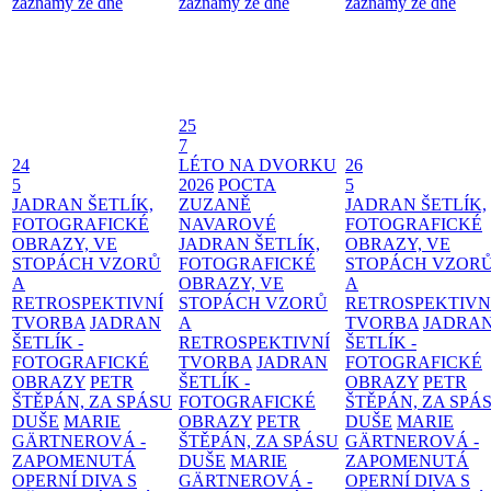
záznamy ze dne
záznamy ze dne
záznamy ze dne
25
7
24
LÉTO NA DVORKU
26
5
2026
POCTA
5
JADRAN ŠETLÍK,
ZUZANĚ
JADRAN ŠETLÍK,
FOTOGRAFICKÉ
NAVAROVÉ
FOTOGRAFICKÉ
OBRAZY, VE
JADRAN ŠETLÍK,
OBRAZY, VE
STOPÁCH VZORŮ
FOTOGRAFICKÉ
STOPÁCH VZOR
A
OBRAZY, VE
A
RETROSPEKTIVNÍ
STOPÁCH VZORŮ
RETROSPEKTIVN
TVORBA
JADRAN
A
TVORBA
JADRA
ŠETLÍK -
RETROSPEKTIVNÍ
ŠETLÍK -
FOTOGRAFICKÉ
TVORBA
JADRAN
FOTOGRAFICKÉ
OBRAZY
PETR
ŠETLÍK -
OBRAZY
PETR
ŠTĚPÁN, ZA SPÁSU
FOTOGRAFICKÉ
ŠTĚPÁN, ZA SPÁ
DUŠE
MARIE
OBRAZY
PETR
DUŠE
MARIE
GÄRTNEROVÁ -
ŠTĚPÁN, ZA SPÁSU
GÄRTNEROVÁ -
ZAPOMENUTÁ
DUŠE
MARIE
ZAPOMENUTÁ
OPERNÍ DIVA S
GÄRTNEROVÁ -
OPERNÍ DIVA S