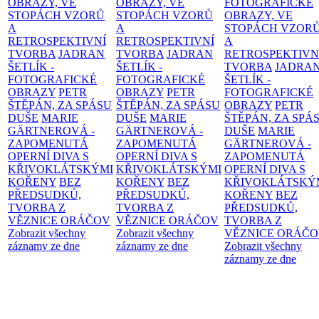
OBRAZY, VE
OBRAZY, VE
FOTOGRAFICKÉ
STOPÁCH VZORŮ
STOPÁCH VZORŮ
OBRAZY, VE
A
A
STOPÁCH VZOR
RETROSPEKTIVNÍ
RETROSPEKTIVNÍ
A
TVORBA
JADRAN
TVORBA
JADRAN
RETROSPEKTIVN
ŠETLÍK -
ŠETLÍK -
TVORBA
JADRA
FOTOGRAFICKÉ
FOTOGRAFICKÉ
ŠETLÍK -
OBRAZY
PETR
OBRAZY
PETR
FOTOGRAFICKÉ
ŠTĚPÁN, ZA SPÁSU
ŠTĚPÁN, ZA SPÁSU
OBRAZY
PETR
DUŠE
MARIE
DUŠE
MARIE
ŠTĚPÁN, ZA SPÁ
GÄRTNEROVÁ -
GÄRTNEROVÁ -
DUŠE
MARIE
ZAPOMENUTÁ
ZAPOMENUTÁ
GÄRTNEROVÁ -
OPERNÍ DIVA S
OPERNÍ DIVA S
ZAPOMENUTÁ
KŘIVOKLÁTSKÝMI
KŘIVOKLÁTSKÝMI
OPERNÍ DIVA S
KOŘENY
BEZ
KOŘENY
BEZ
KŘIVOKLÁTSKÝ
PŘEDSUDKŮ,
PŘEDSUDKŮ,
KOŘENY
BEZ
TVORBA Z
TVORBA Z
PŘEDSUDKŮ,
VĚZNICE ORÁČOV
VĚZNICE ORÁČOV
TVORBA Z
Zobrazit všechny
Zobrazit všechny
VĚZNICE ORÁČ
záznamy ze dne
záznamy ze dne
Zobrazit všechny
záznamy ze dne