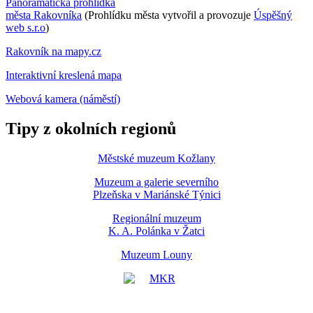
Panoramatická prohlídka
města Rakovníka
(Prohlídku města vytvořil a provozuje
Úspěšný
web s.r.o
)
Rakovník na mapy.cz
Interaktivní kreslená mapa
Webová kamera (náměstí)
Tipy z okolních regionů
Městské muzeum Kožlany
Muzeum a galerie severního
Plzeňska v Mariánské Týnici
Regionální muzeum
K. A. Polánka v Žatci
Muzeum Louny