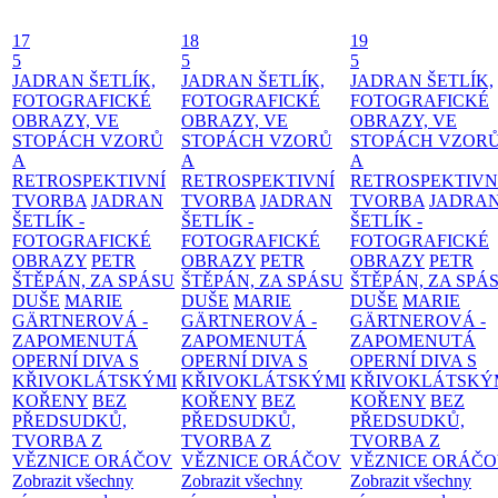
17
18
19
5
5
5
JADRAN ŠETLÍK,
JADRAN ŠETLÍK,
JADRAN ŠETLÍK,
FOTOGRAFICKÉ
FOTOGRAFICKÉ
FOTOGRAFICKÉ
OBRAZY, VE
OBRAZY, VE
OBRAZY, VE
STOPÁCH VZORŮ
STOPÁCH VZORŮ
STOPÁCH VZOR
A
A
A
RETROSPEKTIVNÍ
RETROSPEKTIVNÍ
RETROSPEKTIVN
TVORBA
JADRAN
TVORBA
JADRAN
TVORBA
JADRA
ŠETLÍK -
ŠETLÍK -
ŠETLÍK -
FOTOGRAFICKÉ
FOTOGRAFICKÉ
FOTOGRAFICKÉ
OBRAZY
PETR
OBRAZY
PETR
OBRAZY
PETR
ŠTĚPÁN, ZA SPÁSU
ŠTĚPÁN, ZA SPÁSU
ŠTĚPÁN, ZA SPÁ
DUŠE
MARIE
DUŠE
MARIE
DUŠE
MARIE
GÄRTNEROVÁ -
GÄRTNEROVÁ -
GÄRTNEROVÁ -
ZAPOMENUTÁ
ZAPOMENUTÁ
ZAPOMENUTÁ
OPERNÍ DIVA S
OPERNÍ DIVA S
OPERNÍ DIVA S
KŘIVOKLÁTSKÝMI
KŘIVOKLÁTSKÝMI
KŘIVOKLÁTSKÝ
KOŘENY
BEZ
KOŘENY
BEZ
KOŘENY
BEZ
PŘEDSUDKŮ,
PŘEDSUDKŮ,
PŘEDSUDKŮ,
TVORBA Z
TVORBA Z
TVORBA Z
VĚZNICE ORÁČOV
VĚZNICE ORÁČOV
VĚZNICE ORÁČ
Zobrazit všechny
Zobrazit všechny
Zobrazit všechny