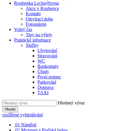
Roubenka Lechnýřovna
Akce v Roubence
Kontakt
Otevírací doba
Fotogalerie
Volný čas
Tipy na výlety
Praktické informace
Služby
Ubytování
Stravování
WC
Bankomaty
Úřady
První pomoc
Parkování
Doprava
TAXI
Hledaný výraz
Hledat
rozšířené vyhledávání
01
Náměstí
02
Muzeum a Pražská brána