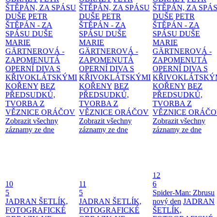
ŠTĚPÁN, ZA SPÁSU
ŠTĚPÁN, ZA SPÁSU
ŠTĚPÁN, ZA SPÁ
DUŠE
PETR
DUŠE
PETR
DUŠE
PETR
ŠTĚPÁN - ZA
ŠTĚPÁN - ZA
ŠTĚPÁN - ZA
SPÁSU DUŠE
SPÁSU DUŠE
SPÁSU DUŠE
MARIE
MARIE
MARIE
GÄRTNEROVÁ -
GÄRTNEROVÁ -
GÄRTNEROVÁ -
ZAPOMENUTÁ
ZAPOMENUTÁ
ZAPOMENUTÁ
OPERNÍ DIVA S
OPERNÍ DIVA S
OPERNÍ DIVA S
KŘIVOKLÁTSKÝMI
KŘIVOKLÁTSKÝMI
KŘIVOKLÁTSKÝ
KOŘENY
BEZ
KOŘENY
BEZ
KOŘENY
BEZ
PŘEDSUDKŮ,
PŘEDSUDKŮ,
PŘEDSUDKŮ,
TVORBA Z
TVORBA Z
TVORBA Z
VĚZNICE ORÁČOV
VĚZNICE ORÁČOV
VĚZNICE ORÁČ
Zobrazit všechny
Zobrazit všechny
Zobrazit všechny
záznamy ze dne
záznamy ze dne
záznamy ze dne
12
10
11
6
5
5
Spider-Man: Zbrusu
JADRAN ŠETLÍK,
JADRAN ŠETLÍK,
nový den
JADRAN
FOTOGRAFICKÉ
FOTOGRAFICKÉ
ŠETLÍK,