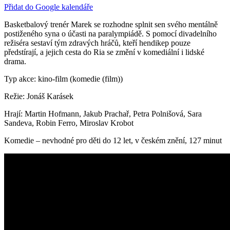
Přidat do Google kalendáře
Basketbalový trenér Marek se rozhodne splnit sen svého mentálně
postiženého syna o účasti na paralympiádě. S pomocí divadelního
režiséra sestaví tým zdravých hráčů, kteří hendikep pouze
předstírají, a jejich cesta do Ria se změní v komediální i lidské
drama.
Typ akce: kino-film (komedie (film))
Režie: Jonáš Karásek
Hrají: Martin Hofmann, Jakub Prachař, Petra Polnišová, Sara
Sandeva, Robin Ferro, Miroslav Krobot
Komedie – nevhodné pro děti do 12 let, v českém znění, 127 minut