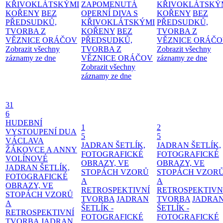
KŘIVOKLÁTSKÝMI
ZAPOMENUTÁ
KŘIVOKLÁTSKÝ
KOŘENY
BEZ
OPERNÍ DIVA S
KOŘENY
BEZ
PŘEDSUDKŮ,
KŘIVOKLÁTSKÝMI
PŘEDSUDKŮ,
TVORBA Z
KOŘENY
BEZ
TVORBA Z
VĚZNICE ORÁČOV
PŘEDSUDKŮ,
VĚZNICE ORÁČ
Zobrazit všechny
TVORBA Z
Zobrazit všechny
záznamy ze dne
VĚZNICE ORÁČOV
záznamy ze dne
Zobrazit všechny
záznamy ze dne
31
6
HUDEBNÍ
1
2
VYSTOUPENÍ DUA
5
5
VÁCLAVA
JADRAN ŠETLÍK,
JADRAN ŠETLÍK,
ŽÁKOVCE A ANNY
FOTOGRAFICKÉ
FOTOGRAFICKÉ
VOLÍNOVÉ
OBRAZY, VE
OBRAZY, VE
JADRAN ŠETLÍK,
STOPÁCH VZORŮ
STOPÁCH VZOR
FOTOGRAFICKÉ
A
A
OBRAZY, VE
RETROSPEKTIVNÍ
RETROSPEKTIVN
STOPÁCH VZORŮ
TVORBA
JADRAN
TVORBA
JADRA
A
ŠETLÍK -
ŠETLÍK -
RETROSPEKTIVNÍ
FOTOGRAFICKÉ
FOTOGRAFICKÉ
TVORBA
JADRAN