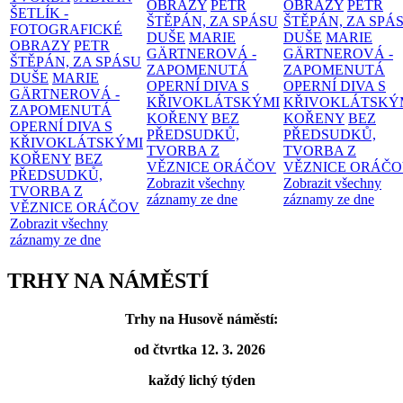
OBRAZY
PETR
OBRAZY
PETR
ŠETLÍK -
ŠTĚPÁN, ZA SPÁSU
ŠTĚPÁN, ZA SPÁ
FOTOGRAFICKÉ
DUŠE
MARIE
DUŠE
MARIE
OBRAZY
PETR
GÄRTNEROVÁ -
GÄRTNEROVÁ -
ŠTĚPÁN, ZA SPÁSU
ZAPOMENUTÁ
ZAPOMENUTÁ
DUŠE
MARIE
OPERNÍ DIVA S
OPERNÍ DIVA S
GÄRTNEROVÁ -
KŘIVOKLÁTSKÝMI
KŘIVOKLÁTSKÝ
ZAPOMENUTÁ
KOŘENY
BEZ
KOŘENY
BEZ
OPERNÍ DIVA S
PŘEDSUDKŮ,
PŘEDSUDKŮ,
KŘIVOKLÁTSKÝMI
TVORBA Z
TVORBA Z
KOŘENY
BEZ
VĚZNICE ORÁČOV
VĚZNICE ORÁČ
PŘEDSUDKŮ,
Zobrazit všechny
Zobrazit všechny
TVORBA Z
záznamy ze dne
záznamy ze dne
VĚZNICE ORÁČOV
Zobrazit všechny
záznamy ze dne
TRHY NA NÁMĚSTÍ
Trhy na Husově náměstí:
od čtvrtka 12. 3. 2026
každý lichý týden