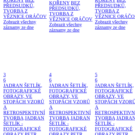
KOŘENY
BEZ
KOŘENY
BEZ
KOŘENY
BEZ
PŘEDSUDKŮ,
PŘEDSUDKŮ,
PŘEDSUDKŮ,
TVORBA Z
TVORBA Z
TVORBA Z
VĚZNICE ORÁČOV
VĚZNICE ORÁČ
VĚZNICE ORÁČOV
Zobrazit všechny
Zobrazit všechny
Zobrazit všechny
záznamy ze dne
záznamy ze dne
záznamy ze dne
3
4
5
6
6
6
JADRAN ŠETLÍK,
JADRAN ŠETLÍK,
JADRAN ŠETLÍK,
FOTOGRAFICKÉ
FOTOGRAFICKÉ
FOTOGRAFICKÉ
OBRAZY, VE
OBRAZY, VE
OBRAZY, VE
STOPÁCH VZORŮ
STOPÁCH VZORŮ
STOPÁCH VZOR
A
A
A
RETROSPEKTIVNÍ
RETROSPEKTIVNÍ
RETROSPEKTIVN
TVORBA
JADRAN
TVORBA
JADRAN
TVORBA
JADRA
ŠETLÍK -
ŠETLÍK -
ŠETLÍK -
FOTOGRAFICKÉ
FOTOGRAFICKÉ
FOTOGRAFICKÉ
OBRAZY
PETR
OBRAZY
PETR
OBRAZY
PETR