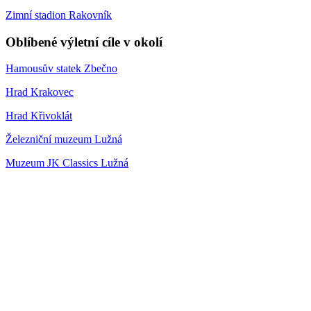
Zimní stadion Rakovník
Oblíbené výletní cíle v okolí
Hamousův statek Zbečno
Hrad Krakovec
Hrad Křivoklát
Železniční muzeum Lužná
Muzeum JK Classics Lužná