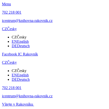
Menu
702 218 001
icentrum@knihovna-rakovnik.cz
CZ
Česky
CZ
Česky
EN
English
DE
Deutsch
Facebook IC Rakovník
CZ
Česky
CZ
Česky
EN
English
DE
Deutsch
702 218 001
icentrum@knihovna-rakovnik.cz
Vítejte v Rakovníku