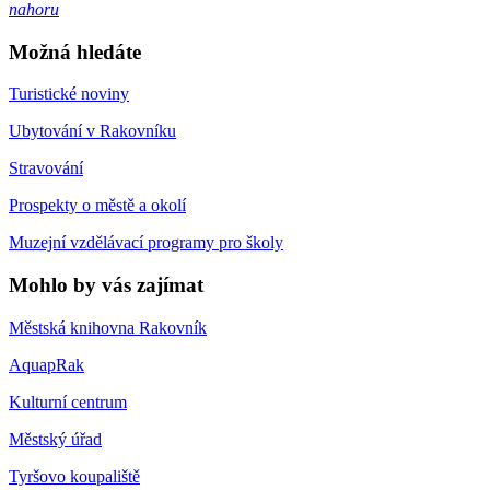
nahoru
Možná hledáte
Turistické noviny
Ubytování v Rakovníku
Stravování
Prospekty o městě a okolí
Muzejní vzdělávací programy pro školy
Mohlo by vás zajímat
Městská knihovna Rakovník
AquapRak
Kulturní centrum
Městský úřad
Tyršovo koupaliště