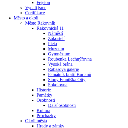
Fejeton
Vydali jsme
Certifikace
Město a okolí
Město Rakovník
Rakovnická 11
Náměstí
Zákostelí
Pieta
Muzeum
Gymnázium
Roubenka Lechnýřovna
Vysoká brána
Rabasova galerie
Památník bratří Burianů
Stopy Františka Otty
Sokolovna
Historie
Památky
Osobnosti
Další osobnosti
Kultura
Procházky
Okolí města
Hrady a zámky