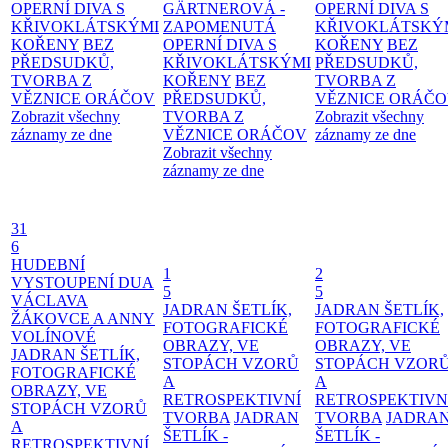
OPERNÍ DIVA S
GÄRTNEROVÁ -
OPERNÍ DIVA S
KŘIVOKLÁTSKÝMI
ZAPOMENUTÁ
KŘIVOKLÁTSKÝ
KOŘENY
BEZ
OPERNÍ DIVA S
KOŘENY
BEZ
PŘEDSUDKŮ,
KŘIVOKLÁTSKÝMI
PŘEDSUDKŮ,
TVORBA Z
KOŘENY
BEZ
TVORBA Z
VĚZNICE ORÁČOV
PŘEDSUDKŮ,
VĚZNICE ORÁČ
Zobrazit všechny
TVORBA Z
Zobrazit všechny
záznamy ze dne
VĚZNICE ORÁČOV
záznamy ze dne
Zobrazit všechny
záznamy ze dne
31
6
HUDEBNÍ
1
2
VYSTOUPENÍ DUA
5
5
VÁCLAVA
JADRAN ŠETLÍK,
JADRAN ŠETLÍK,
ŽÁKOVCE A ANNY
FOTOGRAFICKÉ
FOTOGRAFICKÉ
VOLÍNOVÉ
OBRAZY, VE
OBRAZY, VE
JADRAN ŠETLÍK,
STOPÁCH VZORŮ
STOPÁCH VZOR
FOTOGRAFICKÉ
A
A
OBRAZY, VE
RETROSPEKTIVNÍ
RETROSPEKTIVN
STOPÁCH VZORŮ
TVORBA
JADRAN
TVORBA
JADRA
A
ŠETLÍK -
ŠETLÍK -
RETROSPEKTIVNÍ