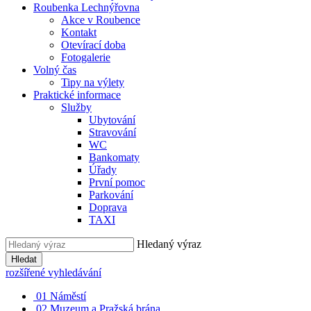
Roubenka Lechnýřovna
Akce v Roubence
Kontakt
Otevírací doba
Fotogalerie
Volný čas
Tipy na výlety
Praktické informace
Služby
Ubytování
Stravování
WC
Bankomaty
Úřady
První pomoc
Parkování
Doprava
TAXI
Hledaný výraz
Hledat
rozšířené vyhledávání
01
Náměstí
02
Muzeum a Pražská brána