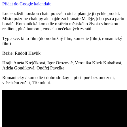
Přidat do Google kalendáře
Lucie zdědí horskou chatu po svém otci a plánuje ji rychle prodat.
Místo prázdné chalupy ale najde záchranáře Matěje, jeho psa a partu
horalů. Romantická komedie o střetu městského života s horskou
realitou, plná humoru, emocí a nečekaných zvratů.
Typ akce: kino-film (dobrodružný film, komedie (film), romantický
film)
Režie: Rudolf Havlík
Hrají: Aneta Krejčíková, Igor Orozovič, Veronika Khek Kubařová,
Adéla Gondíková, Ondřej Pavelka
Romantický / komedie / dobrodružný – přístupné bez omezení,
v českém znění, 110 minut.