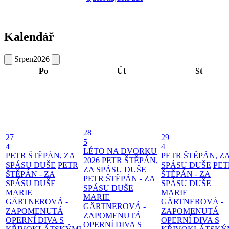
Kalendář
Srpen
2026
Po
Út
St
28
27
29
5
4
4
LÉTO NA DVORKU
PETR ŠTĚPÁN, ZA
PETR ŠTĚPÁN, Z
2026
PETR ŠTĚPÁN,
SPÁSU DUŠE
PETR
SPÁSU DUŠE
PET
ZA SPÁSU DUŠE
ŠTĚPÁN - ZA
ŠTĚPÁN - ZA
PETR ŠTĚPÁN - ZA
SPÁSU DUŠE
SPÁSU DUŠE
SPÁSU DUŠE
MARIE
MARIE
MARIE
GÄRTNEROVÁ -
GÄRTNEROVÁ -
GÄRTNEROVÁ -
ZAPOMENUTÁ
ZAPOMENUTÁ
ZAPOMENUTÁ
OPERNÍ DIVA S
OPERNÍ DIVA S
OPERNÍ DIVA S