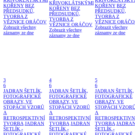
KŘIVOKLÁTSKÝMI
KŘIVOKLÁTSKÝ
KŘIVOKLÁTSKÝMI
KOŘENY
BEZ
KOŘENY
BEZ
KOŘENY
BEZ
PŘEDSUDKŮ,
PŘEDSUDKŮ,
PŘEDSUDKŮ,
TVORBA Z
TVORBA Z
TVORBA Z
VĚZNICE ORÁČOV
VĚZNICE ORÁČ
VĚZNICE ORÁČOV
Zobrazit všechny
Zobrazit všechny
Zobrazit všechny
záznamy ze dne
záznamy ze dne
záznamy ze dne
3
4
5
6
6
6
JADRAN ŠETLÍK,
JADRAN ŠETLÍK,
JADRAN ŠETLÍK,
FOTOGRAFICKÉ
FOTOGRAFICKÉ
FOTOGRAFICKÉ
OBRAZY, VE
OBRAZY, VE
OBRAZY, VE
STOPÁCH VZORŮ
STOPÁCH VZORŮ
STOPÁCH VZOR
A
A
A
RETROSPEKTIVNÍ
RETROSPEKTIVNÍ
RETROSPEKTIVN
TVORBA
JADRAN
TVORBA
JADRAN
TVORBA
JADRA
ŠETLÍK -
ŠETLÍK -
ŠETLÍK -
FOTOGRAFICKÉ
FOTOGRAFICKÉ
FOTOGRAFICKÉ