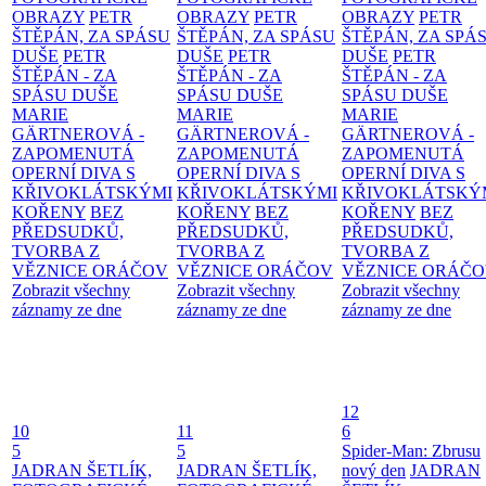
OBRAZY
PETR
OBRAZY
PETR
OBRAZY
PETR
ŠTĚPÁN, ZA SPÁSU
ŠTĚPÁN, ZA SPÁSU
ŠTĚPÁN, ZA SPÁ
DUŠE
PETR
DUŠE
PETR
DUŠE
PETR
ŠTĚPÁN - ZA
ŠTĚPÁN - ZA
ŠTĚPÁN - ZA
SPÁSU DUŠE
SPÁSU DUŠE
SPÁSU DUŠE
MARIE
MARIE
MARIE
GÄRTNEROVÁ -
GÄRTNEROVÁ -
GÄRTNEROVÁ -
ZAPOMENUTÁ
ZAPOMENUTÁ
ZAPOMENUTÁ
OPERNÍ DIVA S
OPERNÍ DIVA S
OPERNÍ DIVA S
KŘIVOKLÁTSKÝMI
KŘIVOKLÁTSKÝMI
KŘIVOKLÁTSKÝ
KOŘENY
BEZ
KOŘENY
BEZ
KOŘENY
BEZ
PŘEDSUDKŮ,
PŘEDSUDKŮ,
PŘEDSUDKŮ,
TVORBA Z
TVORBA Z
TVORBA Z
VĚZNICE ORÁČOV
VĚZNICE ORÁČOV
VĚZNICE ORÁČ
Zobrazit všechny
Zobrazit všechny
Zobrazit všechny
záznamy ze dne
záznamy ze dne
záznamy ze dne
12
10
11
6
5
5
Spider-Man: Zbrusu
JADRAN ŠETLÍK,
JADRAN ŠETLÍK,
nový den
JADRAN