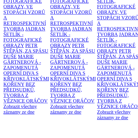
FOTOGRAFICKÉ
FOTOGRAFICKÉ
ŠETLÍK,
OBRAZY, VE
OBRAZY, VE
FOTOGRAFICKÉ
STOPÁCH VZORŮ
STOPÁCH VZORŮ
OBRAZY, VE
A
A
STOPÁCH VZOR
RETROSPEKTIVNÍ
RETROSPEKTIVNÍ
A
TVORBA
JADRAN
TVORBA
JADRAN
RETROSPEKTIVN
ŠETLÍK -
ŠETLÍK -
TVORBA
JADRA
FOTOGRAFICKÉ
FOTOGRAFICKÉ
ŠETLÍK -
OBRAZY
PETR
OBRAZY
PETR
FOTOGRAFICKÉ
ŠTĚPÁN, ZA SPÁSU
ŠTĚPÁN, ZA SPÁSU
OBRAZY
PETR
DUŠE
MARIE
DUŠE
MARIE
ŠTĚPÁN, ZA SPÁ
GÄRTNEROVÁ -
GÄRTNEROVÁ -
DUŠE
MARIE
ZAPOMENUTÁ
ZAPOMENUTÁ
GÄRTNEROVÁ -
OPERNÍ DIVA S
OPERNÍ DIVA S
ZAPOMENUTÁ
KŘIVOKLÁTSKÝMI
KŘIVOKLÁTSKÝMI
OPERNÍ DIVA S
KOŘENY
BEZ
KOŘENY
BEZ
KŘIVOKLÁTSKÝ
PŘEDSUDKŮ,
PŘEDSUDKŮ,
KOŘENY
BEZ
TVORBA Z
TVORBA Z
PŘEDSUDKŮ,
VĚZNICE ORÁČOV
VĚZNICE ORÁČOV
TVORBA Z
Zobrazit všechny
Zobrazit všechny
VĚZNICE ORÁČ
záznamy ze dne
záznamy ze dne
Zobrazit všechny
záznamy ze dne