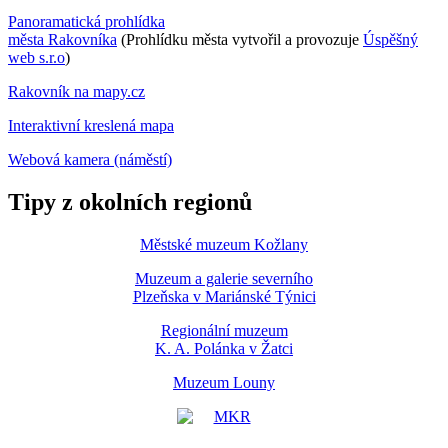
Panoramatická prohlídka
města Rakovníka
(Prohlídku města vytvořil a provozuje
Úspěšný
web s.r.o
)
Rakovník na mapy.cz
Interaktivní kreslená mapa
Webová kamera (náměstí)
Tipy z okolních regionů
Městské muzeum Kožlany
Muzeum a galerie severního
Plzeňska v Mariánské Týnici
Regionální muzeum
K. A. Polánka v Žatci
Muzeum Louny