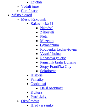
Fejeton
Vydali jsme
Certifikace
Město a okolí
Město Rakovník
Rakovnická 11
Náměstí
Zákostelí
Pieta
Muzeum
Gymnázium
Roubenka Lechnýřovna
Vysoká brána
Rabasova galerie
Památník bratří Burianů
Stopy Františka Otty
Sokolovna
Historie
Památky
Osobnosti
Další osobnosti
Kultura
Procházky
Okolí města
Hrady a zámky