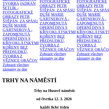
FOTOGRAFICKÉ
FOTOGRAFICKÉ
TVORBA
JADRAN
OBRAZY
PETR
OBRAZY
PETR
ŠETLÍK -
ŠTĚPÁN, ZA SPÁSU
ŠTĚPÁN, ZA SPÁ
FOTOGRAFICKÉ
DUŠE
MARIE
DUŠE
MARIE
OBRAZY
PETR
GÄRTNEROVÁ -
GÄRTNEROVÁ -
ŠTĚPÁN, ZA SPÁSU
ZAPOMENUTÁ
ZAPOMENUTÁ
DUŠE
MARIE
OPERNÍ DIVA S
OPERNÍ DIVA S
GÄRTNEROVÁ -
KŘIVOKLÁTSKÝMI
KŘIVOKLÁTSKÝ
ZAPOMENUTÁ
KOŘENY
BEZ
KOŘENY
BEZ
OPERNÍ DIVA S
PŘEDSUDKŮ,
PŘEDSUDKŮ,
KŘIVOKLÁTSKÝMI
TVORBA Z
TVORBA Z
KOŘENY
BEZ
VĚZNICE ORÁČOV
VĚZNICE ORÁČ
PŘEDSUDKŮ,
Zobrazit všechny
Zobrazit všechny
TVORBA Z
záznamy ze dne
záznamy ze dne
VĚZNICE ORÁČOV
Zobrazit všechny
záznamy ze dne
TRHY NA NÁMĚSTÍ
Trhy na Husově náměstí:
od čtvrtka 12. 3. 2026
každý lichý týden