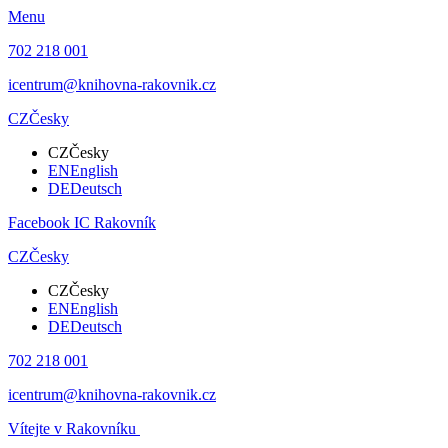
Menu
702 218 001
icentrum@knihovna-rakovnik.cz
CZ
Česky
CZ
Česky
EN
English
DE
Deutsch
Facebook IC Rakovník
CZ
Česky
CZ
Česky
EN
English
DE
Deutsch
702 218 001
icentrum@knihovna-rakovnik.cz
Vítejte v Rakovníku