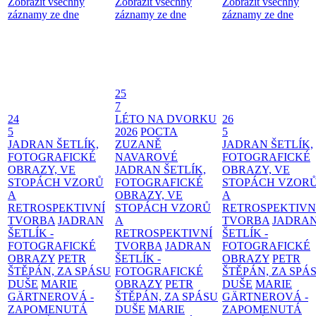
Zobrazit všechny
Zobrazit všechny
Zobrazit všechny
záznamy ze dne
záznamy ze dne
záznamy ze dne
25
7
24
LÉTO NA DVORKU
26
5
2026
POCTA
5
JADRAN ŠETLÍK,
ZUZANĚ
JADRAN ŠETLÍK,
FOTOGRAFICKÉ
NAVAROVÉ
FOTOGRAFICKÉ
OBRAZY, VE
JADRAN ŠETLÍK,
OBRAZY, VE
STOPÁCH VZORŮ
FOTOGRAFICKÉ
STOPÁCH VZOR
A
OBRAZY, VE
A
RETROSPEKTIVNÍ
STOPÁCH VZORŮ
RETROSPEKTIVN
TVORBA
JADRAN
A
TVORBA
JADRA
ŠETLÍK -
RETROSPEKTIVNÍ
ŠETLÍK -
FOTOGRAFICKÉ
TVORBA
JADRAN
FOTOGRAFICKÉ
OBRAZY
PETR
ŠETLÍK -
OBRAZY
PETR
ŠTĚPÁN, ZA SPÁSU
FOTOGRAFICKÉ
ŠTĚPÁN, ZA SPÁ
DUŠE
MARIE
OBRAZY
PETR
DUŠE
MARIE
GÄRTNEROVÁ -
ŠTĚPÁN, ZA SPÁSU
GÄRTNEROVÁ -
ZAPOMENUTÁ
DUŠE
MARIE
ZAPOMENUTÁ