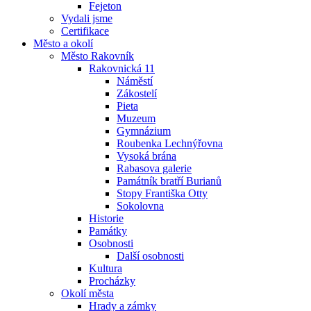
Fejeton
Vydali jsme
Certifikace
Město a okolí
Město Rakovník
Rakovnická 11
Náměstí
Zákostelí
Pieta
Muzeum
Gymnázium
Roubenka Lechnýřovna
Vysoká brána
Rabasova galerie
Památník bratří Burianů
Stopy Františka Otty
Sokolovna
Historie
Památky
Osobnosti
Další osobnosti
Kultura
Procházky
Okolí města
Hrady a zámky