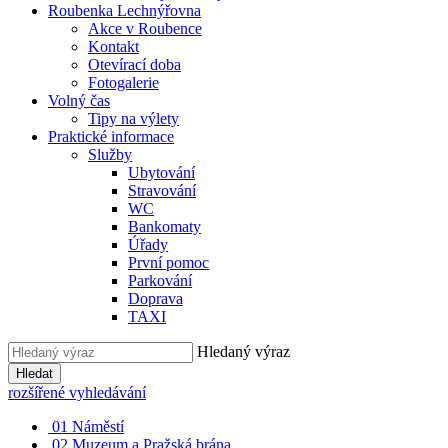
Roubenka Lechnýřovna
Akce v Roubence
Kontakt
Otevírací doba
Fotogalerie
Volný čas
Tipy na výlety
Praktické informace
Služby
Ubytování
Stravování
WC
Bankomaty
Úřady
První pomoc
Parkování
Doprava
TAXI
Hledaný výraz
Hledat
rozšířené vyhledávání
01
Náměstí
02
Muzeum a Pražská brána