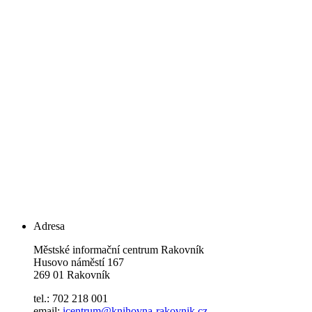
Adresa
Městské informační centrum Rakovník
Husovo náměstí 167
269 01 Rakovník
tel.: 702 218 001
email:
icentrum@knihovna-rakovnik.cz