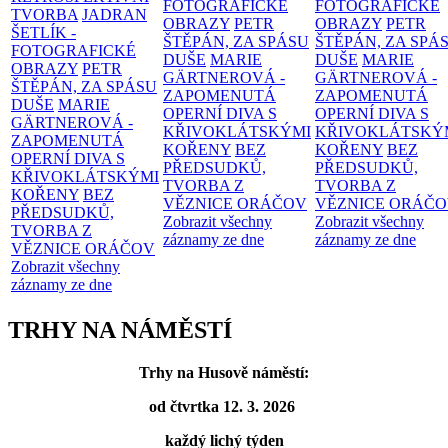
FOTOGRAFICKÉ
FOTOGRAFICKÉ
TVORBA
JADRAN
OBRAZY
PETR
OBRAZY
PETR
ŠETLÍK -
ŠTĚPÁN, ZA SPÁSU
ŠTĚPÁN, ZA SPÁ
FOTOGRAFICKÉ
DUŠE
MARIE
DUŠE
MARIE
OBRAZY
PETR
GÄRTNEROVÁ -
GÄRTNEROVÁ -
ŠTĚPÁN, ZA SPÁSU
ZAPOMENUTÁ
ZAPOMENUTÁ
DUŠE
MARIE
OPERNÍ DIVA S
OPERNÍ DIVA S
GÄRTNEROVÁ -
KŘIVOKLÁTSKÝMI
KŘIVOKLÁTSKÝ
ZAPOMENUTÁ
KOŘENY
BEZ
KOŘENY
BEZ
OPERNÍ DIVA S
PŘEDSUDKŮ,
PŘEDSUDKŮ,
KŘIVOKLÁTSKÝMI
TVORBA Z
TVORBA Z
KOŘENY
BEZ
VĚZNICE ORÁČOV
VĚZNICE ORÁČ
PŘEDSUDKŮ,
Zobrazit všechny
Zobrazit všechny
TVORBA Z
záznamy ze dne
záznamy ze dne
VĚZNICE ORÁČOV
Zobrazit všechny
záznamy ze dne
TRHY NA NÁMĚSTÍ
Trhy na Husově náměstí:
od čtvrtka 12. 3. 2026
každý lichý týden