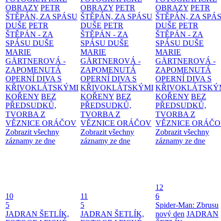
OBRAZY
PETR
OBRAZY
PETR
OBRAZY
PETR
ŠTĚPÁN, ZA SPÁSU
ŠTĚPÁN, ZA SPÁSU
ŠTĚPÁN, ZA SPÁ
DUŠE
PETR
DUŠE
PETR
DUŠE
PETR
ŠTĚPÁN - ZA
ŠTĚPÁN - ZA
ŠTĚPÁN - ZA
SPÁSU DUŠE
SPÁSU DUŠE
SPÁSU DUŠE
MARIE
MARIE
MARIE
GÄRTNEROVÁ -
GÄRTNEROVÁ -
GÄRTNEROVÁ -
ZAPOMENUTÁ
ZAPOMENUTÁ
ZAPOMENUTÁ
OPERNÍ DIVA S
OPERNÍ DIVA S
OPERNÍ DIVA S
KŘIVOKLÁTSKÝMI
KŘIVOKLÁTSKÝMI
KŘIVOKLÁTSKÝ
KOŘENY
BEZ
KOŘENY
BEZ
KOŘENY
BEZ
PŘEDSUDKŮ,
PŘEDSUDKŮ,
PŘEDSUDKŮ,
TVORBA Z
TVORBA Z
TVORBA Z
VĚZNICE ORÁČOV
VĚZNICE ORÁČOV
VĚZNICE ORÁČ
Zobrazit všechny
Zobrazit všechny
Zobrazit všechny
záznamy ze dne
záznamy ze dne
záznamy ze dne
12
10
11
6
5
5
Spider-Man: Zbrusu
JADRAN ŠETLÍK,
JADRAN ŠETLÍK,
nový den
JADRAN