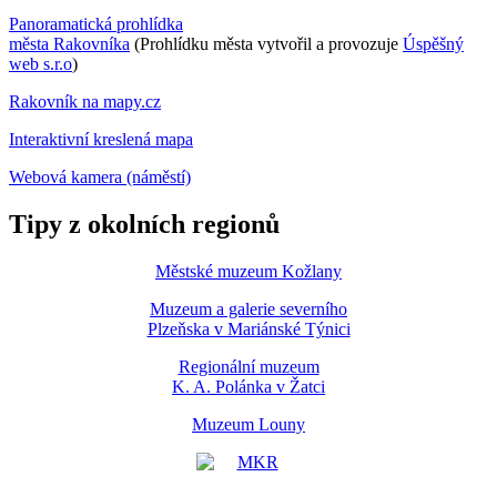
Panoramatická prohlídka
města Rakovníka
(Prohlídku města vytvořil a provozuje
Úspěšný
web s.r.o
)
Rakovník na mapy.cz
Interaktivní kreslená mapa
Webová kamera (náměstí)
Tipy z okolních regionů
Městské muzeum Kožlany
Muzeum a galerie severního
Plzeňska v Mariánské Týnici
Regionální muzeum
K. A. Polánka v Žatci
Muzeum Louny