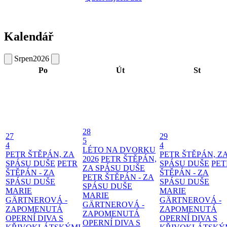
Kalendář
Srpen
2026
Po
Út
St
28
27
29
5
4
4
LÉTO NA DVORKU
PETR ŠTĚPÁN, ZA
PETR ŠTĚPÁN, Z
2026
PETR ŠTĚPÁN,
SPÁSU DUŠE
PETR
SPÁSU DUŠE
PET
ZA SPÁSU DUŠE
ŠTĚPÁN - ZA
ŠTĚPÁN - ZA
PETR ŠTĚPÁN - ZA
SPÁSU DUŠE
SPÁSU DUŠE
SPÁSU DUŠE
MARIE
MARIE
MARIE
GÄRTNEROVÁ -
GÄRTNEROVÁ -
GÄRTNEROVÁ -
ZAPOMENUTÁ
ZAPOMENUTÁ
ZAPOMENUTÁ
OPERNÍ DIVA S
OPERNÍ DIVA S
OPERNÍ DIVA S