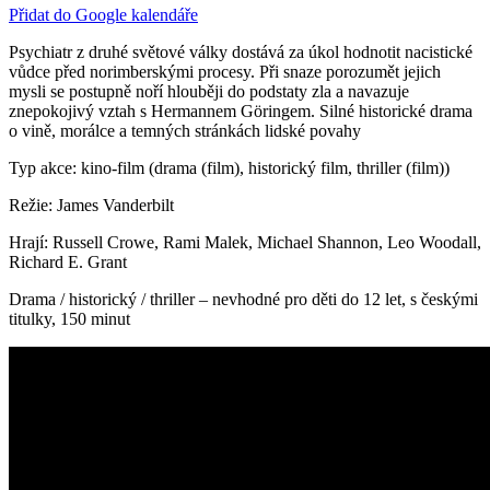
Přidat do Google kalendáře
Psychiatr z druhé světové války dostává za úkol hodnotit nacistické
vůdce před norimberskými procesy. Při snaze porozumět jejich
mysli se postupně noří hlouběji do podstaty zla a navazuje
znepokojivý vztah s Hermannem Göringem. Silné historické drama
o vině, morálce a temných stránkách lidské povahy
Typ akce: kino-film (drama (film), historický film, thriller (film))
Režie: James Vanderbilt
Hrají: Russell Crowe, Rami Malek, Michael Shannon, Leo Woodall,
Richard E. Grant
Drama / historický / thriller – nevhodné pro děti do 12 let, s českými
titulky, 150 minut