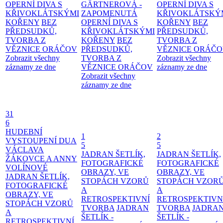
OPERNÍ DIVA S
GÄRTNEROVÁ -
OPERNÍ DIVA S
KŘIVOKLÁTSKÝMI
ZAPOMENUTÁ
KŘIVOKLÁTSKÝ
KOŘENY
BEZ
OPERNÍ DIVA S
KOŘENY
BEZ
PŘEDSUDKŮ,
KŘIVOKLÁTSKÝMI
PŘEDSUDKŮ,
TVORBA Z
KOŘENY
BEZ
TVORBA Z
VĚZNICE ORÁČOV
PŘEDSUDKŮ,
VĚZNICE ORÁČ
Zobrazit všechny
TVORBA Z
Zobrazit všechny
záznamy ze dne
VĚZNICE ORÁČOV
záznamy ze dne
Zobrazit všechny
záznamy ze dne
31
6
HUDEBNÍ
1
2
VYSTOUPENÍ DUA
5
5
VÁCLAVA
JADRAN ŠETLÍK,
JADRAN ŠETLÍK,
ŽÁKOVCE A ANNY
FOTOGRAFICKÉ
FOTOGRAFICKÉ
VOLÍNOVÉ
OBRAZY, VE
OBRAZY, VE
JADRAN ŠETLÍK,
STOPÁCH VZORŮ
STOPÁCH VZOR
FOTOGRAFICKÉ
A
A
OBRAZY, VE
RETROSPEKTIVNÍ
RETROSPEKTIVN
STOPÁCH VZORŮ
TVORBA
JADRAN
TVORBA
JADRA
A
ŠETLÍK -
ŠETLÍK -
RETROSPEKTIVNÍ