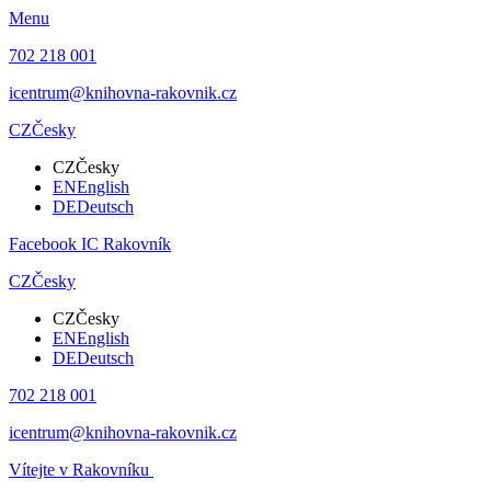
Menu
702 218 001
icentrum@knihovna-rakovnik.cz
CZ
Česky
CZ
Česky
EN
English
DE
Deutsch
Facebook IC Rakovník
CZ
Česky
CZ
Česky
EN
English
DE
Deutsch
702 218 001
icentrum@knihovna-rakovnik.cz
Vítejte v Rakovníku