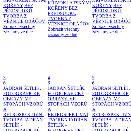
KŘIVOKLÁTSKÝMI
KŘIVOKLÁTSKÝ
KŘIVOKLÁTSKÝMI
KOŘENY
BEZ
KOŘENY
BEZ
KOŘENY
BEZ
PŘEDSUDKŮ,
PŘEDSUDKŮ,
PŘEDSUDKŮ,
TVORBA Z
TVORBA Z
TVORBA Z
VĚZNICE ORÁČOV
VĚZNICE ORÁČ
VĚZNICE ORÁČOV
Zobrazit všechny
Zobrazit všechny
Zobrazit všechny
záznamy ze dne
záznamy ze dne
záznamy ze dne
3
4
5
6
6
6
JADRAN ŠETLÍK,
JADRAN ŠETLÍK,
JADRAN ŠETLÍK,
FOTOGRAFICKÉ
FOTOGRAFICKÉ
FOTOGRAFICKÉ
OBRAZY, VE
OBRAZY, VE
OBRAZY, VE
STOPÁCH VZORŮ
STOPÁCH VZORŮ
STOPÁCH VZOR
A
A
A
RETROSPEKTIVNÍ
RETROSPEKTIVNÍ
RETROSPEKTIVN
TVORBA
JADRAN
TVORBA
JADRAN
TVORBA
JADRA
ŠETLÍK -
ŠETLÍK -
ŠETLÍK -
FOTOGRAFICKÉ
FOTOGRAFICKÉ
FOTOGRAFICKÉ