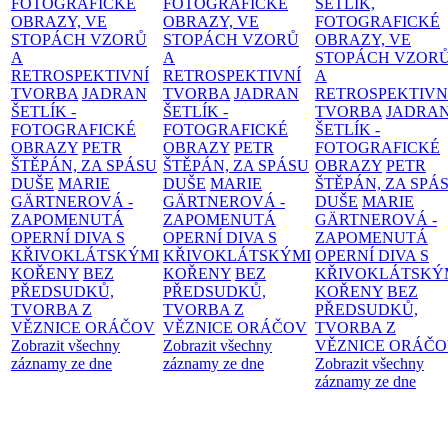
FOTOGRAFICKÉ
FOTOGRAFICKÉ
ŠETLÍK,
OBRAZY, VE
OBRAZY, VE
FOTOGRAFICKÉ
STOPÁCH VZORŮ
STOPÁCH VZORŮ
OBRAZY, VE
A
A
STOPÁCH VZOR
RETROSPEKTIVNÍ
RETROSPEKTIVNÍ
A
TVORBA
JADRAN
TVORBA
JADRAN
RETROSPEKTIVN
ŠETLÍK -
ŠETLÍK -
TVORBA
JADRA
FOTOGRAFICKÉ
FOTOGRAFICKÉ
ŠETLÍK -
OBRAZY
PETR
OBRAZY
PETR
FOTOGRAFICKÉ
ŠTĚPÁN, ZA SPÁSU
ŠTĚPÁN, ZA SPÁSU
OBRAZY
PETR
DUŠE
MARIE
DUŠE
MARIE
ŠTĚPÁN, ZA SPÁ
GÄRTNEROVÁ -
GÄRTNEROVÁ -
DUŠE
MARIE
ZAPOMENUTÁ
ZAPOMENUTÁ
GÄRTNEROVÁ -
OPERNÍ DIVA S
OPERNÍ DIVA S
ZAPOMENUTÁ
KŘIVOKLÁTSKÝMI
KŘIVOKLÁTSKÝMI
OPERNÍ DIVA S
KOŘENY
BEZ
KOŘENY
BEZ
KŘIVOKLÁTSKÝ
PŘEDSUDKŮ,
PŘEDSUDKŮ,
KOŘENY
BEZ
TVORBA Z
TVORBA Z
PŘEDSUDKŮ,
VĚZNICE ORÁČOV
VĚZNICE ORÁČOV
TVORBA Z
Zobrazit všechny
Zobrazit všechny
VĚZNICE ORÁČ
záznamy ze dne
záznamy ze dne
Zobrazit všechny
záznamy ze dne